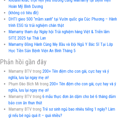
Khoảnh khắc trọn vẹn yêu thương cùng Mamamy tại Bệnh viện
Hoàn Mỹ Bình Dương
(không có tiêu đề)
DHTI gieo 500 “mầm xanh” tại Vườn quốc gia Cúc Phương – Hành
trình ESG từ trải nghiệm chân thật
Mamamy tham dự Ngày hội Trải nghiệm hàng Việt & Triễn lãm
SITE 2025 tại Thái Lan
Mamamy Đồng Hành Cùng Mẹ Bầu và Đội Ngũ Y Bác Sĩ Tại Lớp
Học Tiền Sản Bệnh Viện An Bình Tháng 5
Phản hồi gần đây
Mamamy BTV
trong
200+ Tên đệm cho con gái, cực hay và ý
nghĩa, lưu lại ngay mẹ ơi!
Phạm Đào Bích Mi
trong
200+ Tên đệm cho con gái, cực hay và ý
nghĩa, lưu lại ngay mẹ ơi!
Mamamy BTV
trong
6 mẫu thực đơn ăn dặm cho bé 6 tháng đảm
bảo con ăn thun thút
Mamamy BTV
trong
Trẻ sơ sinh ngủ bao nhiêu tiếng 1 ngày? Làm
gì nếu bé ngủ quá ít – quá nhiều?