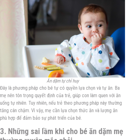
Ăn dặm tự chỉ huy
Đây là phương pháp cho bé tự có quyền lựa chọn và tự ăn. Ba
mẹ nên tôn trọng quyết định của trẻ, giúp con làm quen với ăn
uống tự nhiên. Tuy nhiên, nếu trẻ theo phương pháp này thường
tăng cân chậm. Vì vậy, mẹ cần lựa chọn thức ăn và lượng ăn
phù hợp để đảm bảo sự phát triển của bé.
3. Những sai lầm khi cho bé ăn dặm mẹ