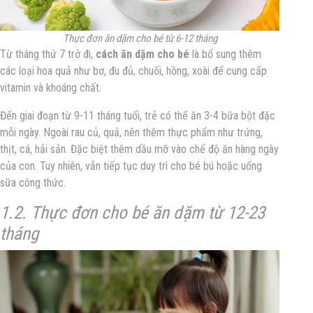
Thực đơn ăn dặm cho bé từ 6-12 tháng
Từ tháng thứ 7 trở đi,
cách ăn dặm cho bé
là bổ sung thêm
các loại hoa quả như bơ, đu đủ, chuối, hồng, xoài để cung cấp
vitamin và khoáng chất.
Đến giai đoạn từ 9-11 tháng tuổi, trẻ có thể ăn 3-4 bữa bột đặc
mỗi ngày. Ngoài rau củ, quả, nên thêm thực phẩm như trứng,
thịt, cá, hải sản. Đặc biệt thêm dầu mỡ vào chế độ ăn hàng ngày
của con. Tuy nhiên, vẫn tiếp tục duy trì cho bé bú hoặc uống
sữa công thức.
1.2. Thực đơn cho bé ăn dặm từ 12-23
tháng