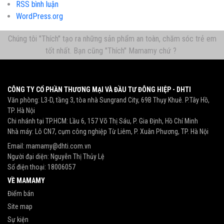
RSS bình luận
WordPress.org
Chúng tôi "Thích" tạo ra những sản phẩm an toàn, chăm sóc trẻ em
tốt nhất. Bạn cũng "Thích" Mamamy chứ ?
CÔNG TY CỔ PHẦN THƯƠNG MẠI VÀ ĐẦU TƯ ĐÔNG HIỆP - DHTI
Văn phòng: L3-D, tầng 3, tòa nhà Sungrand City, 69B Thụy Khuê. P.Tây Hồ,
TP. Hà Nội
Chi nhánh tại TP.HCM: Lầu 6, 157 Võ Thị Sáu, P. Gia Định, Hồ Chí Minh
Nhà máy: Lô CN7, cụm công nghiệp Từ Liêm, P. Xuân Phương, TP. Hà Nội
Email:
mamamy@dhti.com.vn
Người đại diện: Nguyễn Thị Thủy Lệ
Số điện thoại:
18006057
VỀ MAMAMY
Điểm bán
Site map
Sự kiện