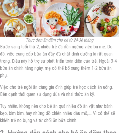
Thực đơn ăn dặm cho bé từ 24-36 tháng
Bước sang tuổi thứ 2, nhiều trẻ đã dần ngừng việc bú mẹ. Do
đó, việc cung cấp bữa ăn đầy đủ chất dinh dưỡng là rất quan
trọng. Điều này hỗ trợ sự phát triển toàn diện của trẻ. Ngoài 3-4
bữa ăn chính hàng ngày, mẹ có thể bổ sung thêm 1-2 bữa ăn
phụ.
Việc cho trẻ ngồi ăn cùng gia đình giúp trẻ học cách ăn uống.
Bên cạnh thói quen sử dụng đũa và nhai thức ăn kỹ.
Tuy nhiên, không nên cho bé ăn quá nhiều đồ ăn vặt như bánh
kẹo, bim bim, hay những đồ chiên nhiều dầu mỡ,…. Vì có thể sẽ
khiến trẻ no bụng và từ chối ăn bữa chính.