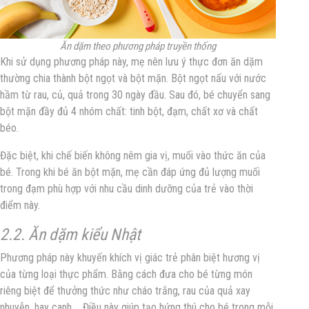
Ăn dặm theo phương pháp truyền thống
Khi sử dụng phương pháp này, mẹ nên lưu ý thực đơn ăn dặm
thường chia thành bột ngọt và bột mặn. Bột ngọt nấu với nước
hầm từ rau, củ, quả trong 30 ngày đầu. Sau đó, bé chuyển sang
bột mặn đầy đủ 4 nhóm chất: tinh bột, đạm, chất xơ và chất
béo.
Đặc biệt, khi chế biến không nêm gia vị, muối vào thức ăn của
bé. Trong khi bé ăn bột mặn, mẹ cần đáp ứng đủ lượng muối
trong đạm phù hợp với nhu cầu dinh dưỡng của trẻ vào thời
điểm này.
2.2. Ăn dặm kiểu Nhật
Phương pháp này khuyến khích vị giác trẻ phân biệt hương vị
của từng loại thực phẩm. Bằng cách đưa cho bé từng món
riêng biệt để thưởng thức như cháo trắng, rau của quả xay
nhuyễn, hay canh,… Điều này giúp tạo hứng thú cho bé trong mỗi