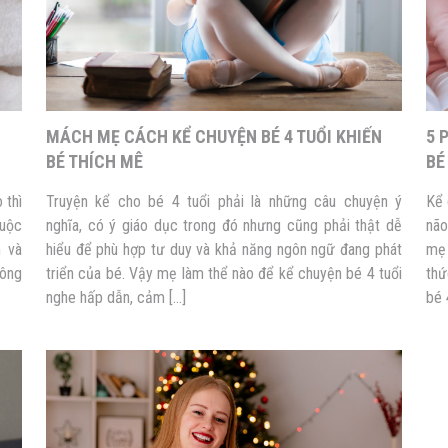
MÁCH MẸ CÁCH KỂ CHUYỆN BÉ 4 TUỔI KHIẾN
5 
BÉ THÍCH MÊ
BÉ
 thì
Truyện kể cho bé 4 tuổi phải là những câu chuyện ý
Kể 
cuộc
nghĩa, có ý giáo dục trong đó nhưng cũng phải thật dễ
não
m và
hiểu để phù hợp tư duy và khả năng ngôn ngữ đang phát
mẹ
hông
triển của bé. Vậy mẹ làm thể nào để kể chuyện bé 4 tuổi
thứ
nghe hấp dẫn, cảm […]
bé 