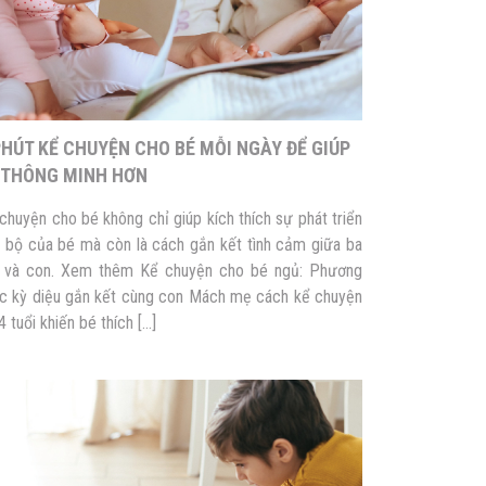
PHÚT KỂ CHUYỆN CHO BÉ MỖI NGÀY ĐỂ GIÚP
 THÔNG MINH HƠN
chuyện cho bé không chỉ giúp kích thích sự phát triển
 bộ của bé mà còn là cách gắn kết tình cảm giữa ba
 và con. Xem thêm Kể chuyện cho bé ngủ: Phương
c kỳ diệu gắn kết cùng con Mách mẹ cách kể chuyện
4 tuổi khiến bé thích […]