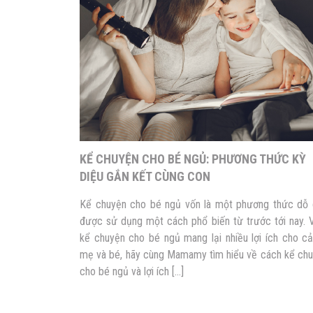
KỂ CHUYỆN CHO BÉ NGỦ: PHƯƠNG THỨC KỲ
DIỆU GẮN KẾT CÙNG CON
Kể chuyện cho bé ngủ vốn là một phương thức dỗ
được sử dụng một cách phổ biến từ trước tới nay. 
kể chuyện cho bé ngủ mang lại nhiều lợi ích cho c
mẹ và bé, hãy cùng Mamamy tìm hiểu về cách kể ch
cho bé ngủ và lợi ích […]