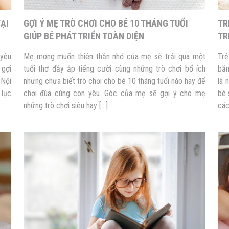
TẠI
GỢI Ý MẸ TRÒ CHƠI CHO BÉ 10 THÁNG TUỔI
TR
GIÚP BÉ PHÁT TRIỂN TOÀN DIỆN
TR
 yêu
Mẹ mong muốn thiên thần nhỏ của mẹ sẽ trải qua một
Trẻ
 gợi
tuổi thơ đầy ắp tiếng cười cùng những trò chơi bổ ích
băn
 Nội
nhưng chưa biết trò chơi cho bé 10 tháng tuổi nào hay để
là 
 lục
chơi đùa cùng con yêu. Góc của mẹ sẽ gợi ý cho mẹ
bé 
những trò chơi siêu hay […]
các