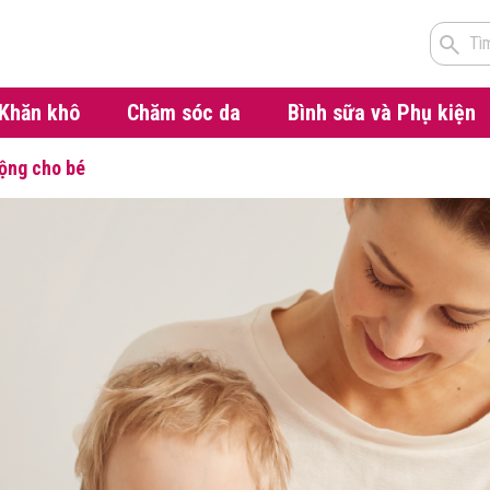
Tì
Khăn khô
Chăm sóc da
Bình sữa và Phụ kiện
ộng cho bé