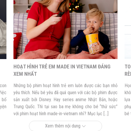
HOẠT HÌNH TRẺ EM MADE IN VIETNAM ĐÁNG
TO
XEM NHẤT
RÈ
 con
Những bộ phim hoạt hình trẻ em luôn được các bạn nhỏ
Học
Việc
yêu thích. Nếu bé yêu đã quá quen với các bộ phim được
khô
ả bố
sản xuất bởi Disney. Hay series anime Nhật Bản, hoặc
lựa
uyện
Trung Quốc. Thì tại sao ba mẹ không cho bé “thử sức”
phụ
với phim hoạt hình made-in-vietnam nhỉ? Mục lục […]
bé 
Xem thêm nội dung