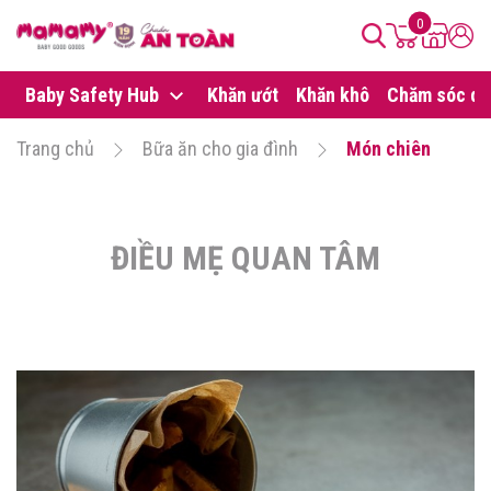
0
Baby Safety Hub
Khăn ướt
Khăn khô
Chăm sóc da
Trang chủ
Bữa ăn cho gia đình
Món chiên
ĐIỀU MẸ QUAN TÂM