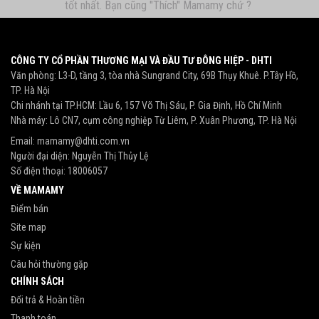
tốt nhất. Bạn cũng "Thích" Mamamy chứ ?
CÔNG TY CỔ PHẦN THƯƠNG MẠI VÀ ĐẦU TƯ ĐÔNG HIỆP - DHTI
Văn phòng: L3-D, tầng 3, tòa nhà Sungrand City, 69B Thụy Khuê. P.Tây Hồ,
TP. Hà Nội
Chi nhánh tại TP.HCM: Lầu 6, 157 Võ Thị Sáu, P. Gia Định, Hồ Chí Minh
Nhà máy: Lô CN7, cụm công nghiệp Từ Liêm, P. Xuân Phương, TP. Hà Nội
Email:
mamamy@dhti.com.vn
Người đại diện: Nguyễn Thị Thủy Lệ
Số điện thoại:
18006057
VỀ MAMAMY
Điểm bán
Site map
Sự kiện
Câu hỏi thường gặp
CHÍNH SÁCH
Đổi trả & Hoàn tiền
Thanh toán