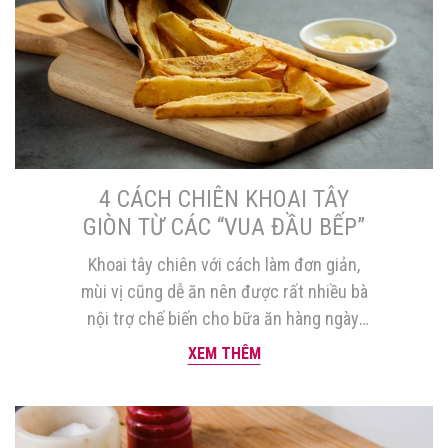
4 CÁCH CHIÊN KHOAI TÂY
GIÒN TỪ CÁC “VUA ĐẦU BẾP”
Khoai tây chiên với cách làm đơn giản,
mùi vị cũng dễ ăn nên được rất nhiều bà
nội trợ chế biến cho bữa ăn hàng ngày,
nấu cho các bé hoặc dùng để ăn chơi.
XEM THÊM
Tuy nhiên không phải ai cũng biết cách
chiên khoai tây giòn. 1. Cách làm khoai
tây chiên giòn […]