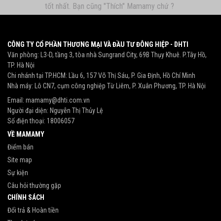
tốt nhất. Bạn cũng "Thích" Mamamy chứ ?
CÔNG TY CỔ PHẦN THƯƠNG MẠI VÀ ĐẦU TƯ ĐÔNG HIỆP - DHTI
Văn phòng: L3-D, tầng 3, tòa nhà Sungrand City, 69B Thụy Khuê. P.Tây Hồ,
TP. Hà Nội
Chi nhánh tại TP.HCM: Lầu 6, 157 Võ Thị Sáu, P. Gia Định, Hồ Chí Minh
Nhà máy: Lô CN7, cụm công nghiệp Từ Liêm, P. Xuân Phương, TP. Hà Nội
Email:
mamamy@dhti.com.vn
Người đại diện: Nguyễn Thị Thủy Lệ
Số điện thoại:
18006057
VỀ MAMAMY
Điểm bán
Site map
Sự kiện
Câu hỏi thường gặp
CHÍNH SÁCH
Đổi trả & Hoàn tiền