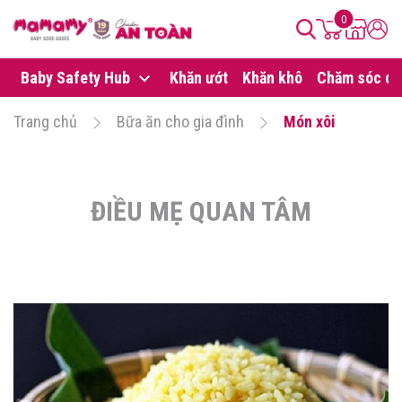
0
Baby Safety Hub
Khăn ướt
Khăn khô
Chăm sóc da
Trang chủ
Bữa ăn cho gia đình
Món xôi
ĐIỀU MẸ QUAN TÂM