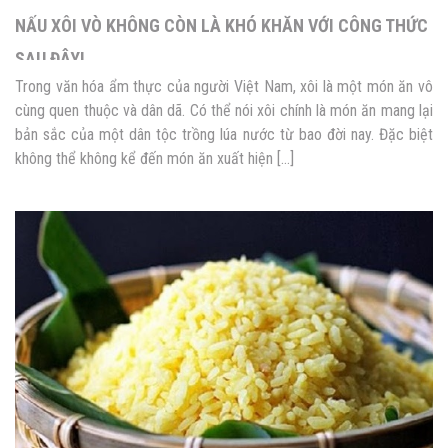
NẤU XÔI VÒ KHÔNG CÒN LÀ KHÓ KHĂN VỚI CÔNG THỨC
SAU ĐÂY!
Trong văn hóa ẩm thực của người Việt Nam, xôi là một món ăn vô
cùng quen thuộc và dân dã. Có thể nói xôi chính là món ăn mang lại
bản sắc của một dân tộc trồng lúa nước từ bao đời nay. Đặc biệt
không thể không kể đến món ăn xuất hiện […]