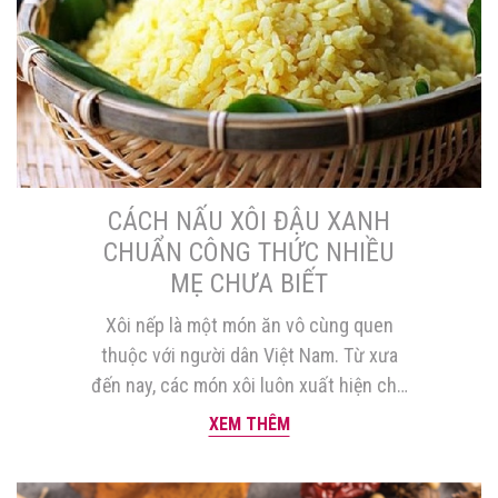
CÁCH NẤU XÔI ĐẬU XANH
CHUẨN CÔNG THỨC NHIỀU
MẸ CHƯA BIẾT
Xôi nếp là một món ăn vô cùng quen
thuộc với người dân Việt Nam. Từ xưa
đến nay, các món xôi luôn xuất hiện chủ
yếu trong các ngày rằm, ngày mùng 1,
XEM THÊM
ngày cúng giỗ… Chỉ với gạo nếp là đã có
thể biến tấu ra rất nhiều món khác nhau.