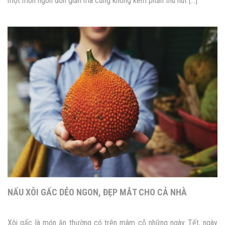
một món ngon đơn giản mà cũng không kém phần thu hút […]
NẤU XÔI GẤC DẺO NGON, ĐẸP MẮT CHO CẢ NHÀ
Xôi gấc là món ăn thường có trên mâm cỗ những ngày Tết, ngày