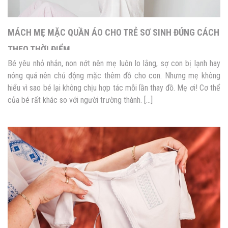
MÁCH MẸ MẶC QUẦN ÁO CHO TRẺ SƠ SINH ĐÚNG CÁCH
THEO THỜI ĐIỂM
Bé yêu nhỏ nhắn, non nớt nên mẹ luôn lo lắng, sợ con bị lạnh hay
nóng quá nên chủ động mặc thêm đồ cho con. Nhưng mẹ không
hiểu vì sao bé lại không chịu hợp tác mỗi lần thay đồ. Mẹ ơi! Cơ thể
của bé rất khác so với người trường thành. […]