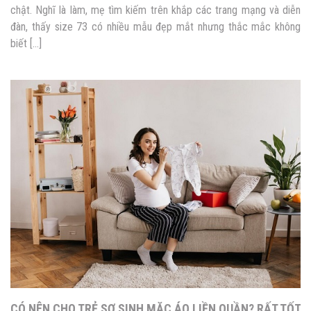
chật. Nghĩ là làm, mẹ tìm kiếm trên khắp các trang mạng và diễn
đàn, thấy size 73 có nhiều mẫu đẹp mắt nhưng thắc mắc không
biết […]
CÓ NÊN CHO TRẺ SƠ SINH MẶC ÁO LIỀN QUẦN? RẤT TỐT