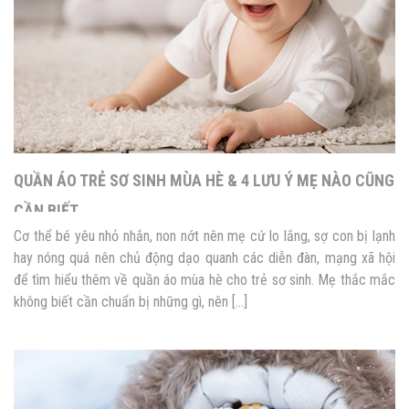
QUẦN ÁO TRẺ SƠ SINH MÙA HÈ & 4 LƯU Ý MẸ NÀO CŨNG
CẦN BIẾT
Cơ thể bé yêu nhỏ nhắn, non nớt nên mẹ cứ lo lắng, sợ con bị lạnh
hay nóng quá nên chủ động dạo quanh các diễn đàn, mạng xã hội
để tìm hiểu thêm về quần áo mùa hè cho trẻ sơ sinh. Mẹ thắc mắc
không biết cần chuẩn bị những gì, nên […]