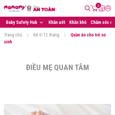
0
Baby Safety Hub
Khăn ướt
Khăn khô
Chăm sóc da
Trang chủ
Bé 0-12 tháng
Quần áo cho trẻ sơ
sinh
ĐIỀU MẸ QUAN TÂM