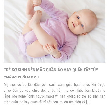
TRẺ SƠ SINH NÊN MẶC QUẦN ÁO HAY QUẤN TÃ? TÙY
THÁNG TUỔI MẸ ƠI!
Mẹ mới có bé lần đầu, bên cạnh cảm giác hạnh phúc khi được
chào đón bé yêu chào đời, chắc hẳn mẹ có nhiều băn khoăn lo
lắng. Mẹ nghe “chín người mười ý” nên không rõ trẻ sơ sinh nên
mặc quần áo hay quấn tã thì tốt hơn, muốn tìm hiểu kỹ […]