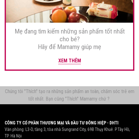
Mẹ đang tìm kiếm những sản phẩm tốt nhất
cho bé?
Hãy để Mamamy giúp mẹ
XEM THÊM
Chúng tôi "Thích" tạo ra những sản phẩm an toàn, chăm sóc trẻ em
tốt nhất. Bạn cũng "Thích" Mamamy chứ ?
CÔNG TY CỔ PHẦN THƯƠNG MẠI VÀ ĐẦU TƯ ĐÔNG HIỆP - DHTI
Văn phòng: L3-D, tầng 3, tòa nhà Sungrand City, 69B Thụy Khuê. P.Tây Hồ,
TP. Hà Nội