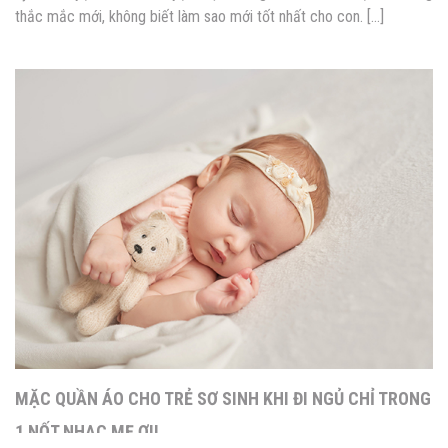
thắc mắc mới, không biết làm sao mới tốt nhất cho con. […]
MẶC QUẦN ÁO CHO TRẺ SƠ SINH KHI ĐI NGỦ CHỈ TRONG
1 NỐT NHẠC MẸ ƠI!