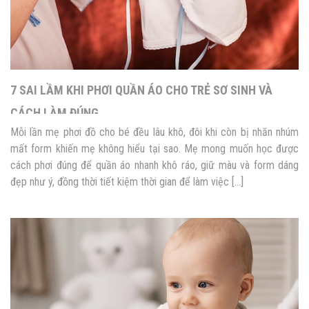
7 SAI LẦM KHI PHƠI QUẦN ÁO CHO TRẺ SƠ SINH VÀ
CÁCH LÀM ĐÚNG
Mỗi lần mẹ phơi đồ cho bé đều lâu khô, đôi khi còn bị nhăn nhúm
mất form khiến mẹ không hiểu tại sao. Mẹ mong muốn học được
cách phơi đúng để quần áo nhanh khô ráo, giữ màu và form dáng
đẹp như ý, đồng thời tiết kiệm thời gian để làm việc […]