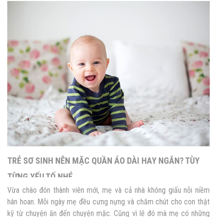
TRẺ SƠ SINH NÊN MẶC QUẦN ÁO DÀI HAY NGẮN? TÙY
TỪNG YẾU TỐ NHÉ
Vừa chào đón thành viên mới, mẹ và cả nhà không giấu nỗi niềm
hân hoan. Mỗi ngày mẹ đều cưng nựng và chăm chút cho con thật
kỹ từ chuyện ăn đến chuyện mặc. Cũng vì lẽ đó mà mẹ có những