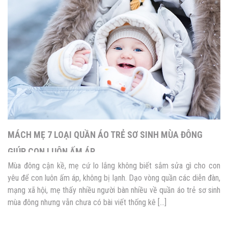
MÁCH MẸ 7 LOẠI QUẦN ÁO TRẺ SƠ SINH MÙA ĐÔNG
GIÚP CON LUÔN ẤM ÁP
Mùa đông cận kề, mẹ cứ lo lắng không biết sắm sửa gì cho con
yêu để con luôn ấm áp, không bị lạnh. Dạo vòng quần các diễn đàn,
mạng xã hội, mẹ thấy nhiều người bàn nhiều về quần áo trẻ sơ sinh
mùa đông nhưng vẫn chưa có bài viết thống kê […]