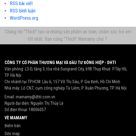
RSS bài viết
RSS bình luận
WordPress.org
Chúng tôi "Thích" tạo ra những sản phẩm an toàn, chăm sóc trẻ em
tốt nhất. Bạn cũng "Thích" Mamamy chứ ?
CÔNG TY CỔ PHẦN THƯƠNG MẠI VÀ ĐẦU TƯ ĐÔNG HIỆP - DHTI
Văn phòng: L3-D, tầng 3, tòa nhà Sungrand City, 69B Thụy Khuê. P.Tây Hồ,
TP. Hà Nội
Chi nhánh tại TP.HCM: Lầu 6, 157 Võ Thị Sáu, P. Gia Định, Hồ Chí Minh
Nhà máy: Lô CN7, cụm công nghiệp Từ Liêm, P. Xuân Phương, TP. Hà Nội
Email:
mamamy@dhti.com.vn
Người đại diện: Nguyễn Thị Thủy Lệ
Số điện thoại:
18006057
VỀ MAMAMY
Điểm bán
Site map