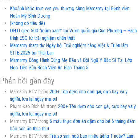
cho:
Khoảnh khắc trọn vẹn yêu thương cùng Mamamy tại Bệnh viện
Hoàn Mỹ Bình Dương
(không có tiêu đề)
DHTI gieo 500 “mầm xanh” tại Vườn quốc gia Cúc Phương – Hành
trình ESG từ trải nghiệm chân thật
Mamamy tham dự Ngày hội Trải nghiệm hàng Việt & Triễn lãm
SITE 2025 tại Thái Lan
Mamamy Đồng Hành Cùng Mẹ Bầu và Đội Ngũ Y Bác Sĩ Tại Lớp
Học Tiền Sản Bệnh Viện An Bình Tháng 5
Phản hồi gần đây
Mamamy BTV
trong
200+ Tên đệm cho con gái, cực hay và ý
nghĩa, lưu lại ngay mẹ ơi!
Phạm Đào Bích Mi
trong
200+ Tên đệm cho con gái, cực hay và ý
nghĩa, lưu lại ngay mẹ ơi!
Mamamy BTV
trong
6 mẫu thực đơn ăn dặm cho bé 6 tháng đảm
bảo con ăn thun thút
Mamamy BTV
trong
Trẻ sơ sinh ngủ bao nhiêu tiếng 1 ngày? Làm