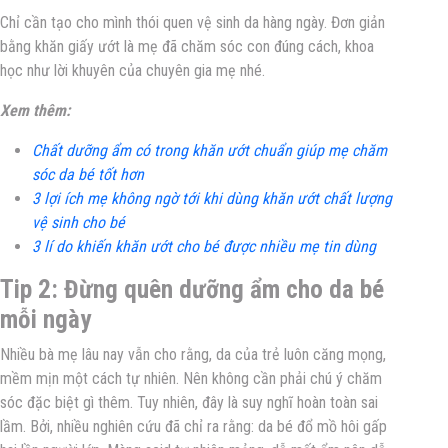
Chỉ cần tạo cho mình thói quen vệ sinh da hàng ngày. Đơn giản
bằng khăn giấy ướt là mẹ đã chăm sóc con đúng cách, khoa
học như lời khuyên của chuyên gia mẹ nhé.
Xem thêm:
Chất dưỡng ẩm có trong khăn ướt chuẩn giúp mẹ chăm
sóc da bé tốt hơn
3 lợi ích mẹ không ngờ tới khi dùng khăn ướt chất lượng
vệ sinh cho bé
3 lí do khiến khăn ướt cho bé được nhiều mẹ tin dùng
Tip 2: Đừng quên dưỡng ẩm cho da bé
mỗi ngày
Nhiều bà mẹ lâu nay vẫn cho rằng, da của trẻ luôn căng mọng,
mềm mịn một cách tự nhiên. Nên không cần phải chú ý chăm
sóc đặc biệt gì thêm. Tuy nhiên, đây là suy nghĩ hoàn toàn sai
lầm. Bởi, nhiều nghiên cứu đã chỉ ra rằng: da bé đổ mồ hôi gấp