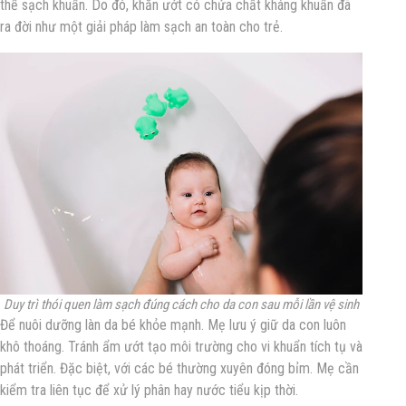
thể sạch khuẩn
. Do đó,
khăn ướt có chứa chất kháng khuẩn
đã
ra đời như một giải pháp làm sạch an toàn cho trẻ.
Duy trì thói quen làm sạch đúng cách cho da con sau mỗi lần vệ sinh
Để nuôi dưỡng làn da bé khỏe mạnh. Mẹ lưu ý giữ da con luôn
khô thoáng. Tránh ẩm ướt tạo môi trường cho vi khuẩn tích tụ và
phát triển. Đặc biệt, với các bé thường xuyên đóng bỉm. Mẹ cần
kiểm tra liên tục để xử lý phân hay nước tiểu kịp thời.