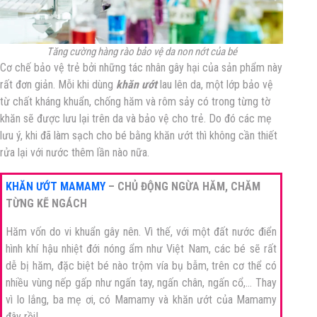
Tăng cường hàng rào bảo vệ da non nớt của bé
Cơ chế bảo vệ trẻ bởi những tác nhân gây hại của sản phẩm này
rất đơn giản. Mỗi khi dùng
khăn ướt
lau lên da, một lớp bảo vệ
từ chất kháng khuẩn, chống hăm và rôm sảy có trong từng tờ
khăn sẽ được lưu lại trên da và bảo vệ cho trẻ. Do đó các mẹ
lưu ý, khi đã làm sạch cho bé bằng khăn ướt thì không cần thiết
rửa lại với nước thêm lần nào nữa.
KHĂN ƯỚT MAMAMY
– CHỦ ĐỘNG NGỪA HĂM, CHĂM
TỪNG KẼ NGÁCH
Hăm vốn do vi khuẩn gây nên. Vì thế, với một đất nước điển
hình khí hậu nhiệt đới nóng ẩm như Việt Nam, các bé sẽ rất
dễ bị hăm, đặc biệt bé nào trộm vía bụ bẫm, trên cơ thể có
nhiều vùng nếp gấp như ngấn tay, ngấn chân, ngấn cổ,… Thay
vì lo lắng, ba mẹ ơi, có Mamamy và khăn ướt của Mamamy
đây rồi!