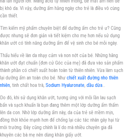
hai lần người lớn. Màng acid tự nhiên mỏng, dễ mất ẩm nên dễ
bị khô da. Vì vậy, dưỡng ẩm hằng ngày cho trẻ là điều vô cùng
cần thiết.
Tìm kiếm mỹ phẩm chuyên biệt để dưỡng ẩm cho trẻ ư?
Cũng
được nhưng sẽ đơn giản và tiết kiệm cho mẹ hơn nếu sử dụng
khăn ướt có tính năng dưỡng ẩm để vệ sinh cho bé mỗi ngày.
Thấu hiểu về làn da nhạy cảm và non nớt của bé. Những hãng
khăn ướt đạt chuẩn (đơn cử Góc của mẹ) đã đưa vào sản phẩm
thành phần có chiết xuất hoàn toàn từ thiên nhiên. Vừa làm sạch
lại dưỡng ẩm an toàn cho bé. Như
chiết xuất đường nho thiên
nhiên
, tinh chất hoa trà,
Sodium Hyaluronate
,
dầu dừa
…
Do đó
, khi sử dụng khăn ướt, tương ứng với mỗi lần lau sạch
bẩn và sạch khuẩn là bạn đang thêm một lớp dưỡng ẩm thấm
lên da con. Nhờ lớp dưỡng ẩm này, da của trẻ sẽ mềm mịn,
đồng thời khỏe mạnh hơn để chống lại các tác nhân gây hại từ
môi trường. Đây cũng chính là lí do mà nhiều chuyên gia đã
khuyên các bà mẹ nên dùng khăn giấy ướt.