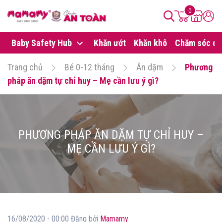
0
Baby Safety Hub
Khăn ướt
Khăn khô
Chăm sóc da
Trang chủ
Bé 0-12 tháng
Ăn dặm
Phương
pháp ăn dặm tự chỉ huy – Mẹ cần lưu ý gì?
PHƯƠNG PHÁP ĂN DẶM TỰ CHỈ HUY –
MẸ CẦN LƯU Ý GÌ?
16/08/2020 - 00:00 Đăng bởi
Mamamy