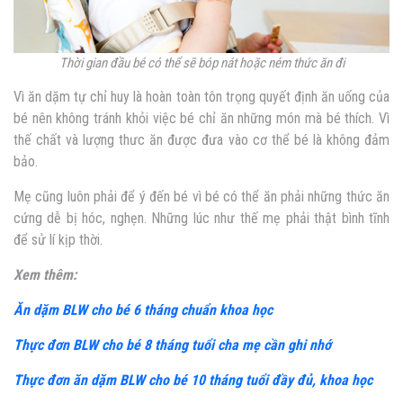
Thời gian đầu bé có thể sẽ bóp nát hoặc ném thức ăn đi
Vì ăn dặm tự chỉ huy là hoàn toàn tôn trọng quyết định ăn uống của
bé nên không tránh khỏi việc bé chỉ ăn những món mà bé thích. Vì
thế chất và lượng thưc ăn được đưa vào cơ thể bé là không đảm
bảo.
Mẹ cũng luôn phải để ý đến bé vì bé có thể ăn phải những thức ăn
cứng dễ bị hóc, nghẹn. Những lúc như thế mẹ phải thật bình tĩnh
để sử lí kịp thời.
Xem thêm:
Ăn dặm BLW cho bé 6 tháng chuẩn khoa học
Thực đơn BLW cho bé 8 tháng tuổi cha mẹ cần ghi nhớ
Thực đơn ăn dặm BLW cho bé 10 tháng tuổi đầy đủ, khoa học