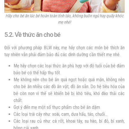
Hãy cho bé ăn lúc bé hoàn toàn tỉnh táo, không buồn ngủ hay quấy khóc
mẹ nhé!
5.2. Về thức ăn cho bé
Đối với phương pháp BLW này, mẹ hãy chọn các món bé thích ăn
tuy nhiên vẫn phải đảm bảo đủ các dinh dưỡng cần thiết mẹ nhé.
Mẹ hãy chọn các loại thức ăn phù hợp với độ tuổi của bé đảm
bảo bé có thể hấp thụ tốt.
Mẹ không nên cho bé ăn quá ngọt hoặc quá mặn, không nên
cho bé ăn nhiều các đồ ăn vặt, đồ ăn sẵn. Do hệ tiêu hóa của
bé còn non vì thế sẽ khiến bé bị khó tiêu, khó đào thải các
chất.
Gợi ý đến mẹ một số thực phẩm cho bé ăn dặm
Các loại trái cây như: xoài, cam, dưa hấu, táo, chuối…
Các loại rau củ như: cà rốt, khoai tây, su hào, bí đỏ, bí xanh,
bông cải xanh…