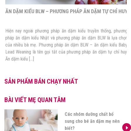
ĂN DẶM KIỂU BLW – PHƯƠNG PHÁP ĂN DẶM TỰ CHỈ HUY
Hiện nay ngoài phương pháp ăn dặm kiểu truyền thống, phương
pháp ăn dặm kiểu Nhật và phương pháp ăn dặm BLW là lựa chọn
của nhiều bà mẹ. Phương pháp ăn dặm BLW – ăn dặm kiểu Baby
Lead Weaning là tên gọi tắt của phương pháp ăn dặm tự chỉ huy.
Ăn dặm kiểu […]
SẢN PHẨM BÁN CHẠY NHẤT
BÀI VIẾT MẸ QUAN TÂM
Các nhóm dưỡng chất bổ
sung cho bé ăn dặm mẹ nên
biết?