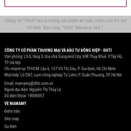
Chúng tôi "Thích" tạo ra những sản phẩm an toàn, chăm sóc trẻ em
tốt nhất. Bạn cũng "Thích" Mamamy chứ ?
CÔNG TY CỔ PHẦN THƯƠNG MẠI VÀ ĐẦU TƯ ĐÔNG HIỆP - DHTI
Văn phòng: L3-D, tầng 3, tòa nhà Sungrand City, 69B Thụy Khuê. P.Tây Hồ,
TP. Hà Nội
Chi nhánh tại TP.HCM: Lầu 6, 157 Võ Thị Sáu, P. Gia Định, Hồ Chí Minh
Nhà máy: Lô CN7, cụm công nghiệp Từ Liêm, P. Xuân Phương, TP. Hà Nội
Email:
mamamy@dhti.com.vn
Người đại diện: Nguyễn Thị Thủy Lệ
Số điện thoại:
18006057
VỀ MAMAMY
Điểm bán
Site map
Sự kiện