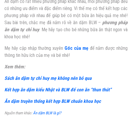
Ăn dặm có rất nhiều phương pháp khác nhau, mỗi phương pháp đều
có những ưu điểm và đặc điểm riêng. Vì thế mẹ có thể kết hợp các
phương pháp với nhau để giúp bé có một bữa ăn hiệu quả mẹ nhé!
Sau bài trên, chắc mẹ đã nắm rõ về ăn dặm BLW –
phương pháp
ăn dặm tự chỉ huy
. Mẹ hãy tạo cho bé những bữa ăn thật ngon và
khoa học nhé!
Mẹ hãy cập nhập thường xuyên
Góc của mẹ
để nắm được những
thông tin hữu ích của mẹ và bé nhé!
Xem thêm:
Sách ăn dặm tự chỉ huy mẹ không nên bỏ qua
Kết hợp ăn dặm kiểu Nhật và BLW để con ăn “thun thút”
Ăn dặm truyền thống kết hợp BLW chuẩn khoa học
Nguồn tham khảo:
Ăn dặm BLW là gì?