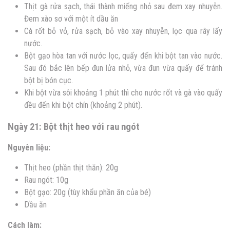
Thịt gà rửa sạch, thái thành miếng nhỏ sau đem xay nhuyễn.
Đem xào sơ với một ít dầu ăn
Cà rốt bỏ vỏ, rửa sạch, bỏ vào xay nhuyễn, lọc qua rây lấy
nước.
Bột gạo hòa tan với nước lọc, quấy đến khi bột tan vào nước.
Sau đó bắc lên bếp đun lửa nhỏ, vừa đun vừa quấy để tránh
bột bị bón cục.
Khi bột vừa sôi khoảng 1 phút thì cho nước rốt và gà vào quấy
đều đến khi bột chín (khoảng 2 phút).
Ngày 21: Bột thịt heo với rau ngót
Nguyên liệu:
Thịt heo (phần thịt thăn): 20g
Rau ngót: 10g
Bột gạo: 20g (tùy khẩu phần ăn của bé)
Dầu ăn
Cách làm: