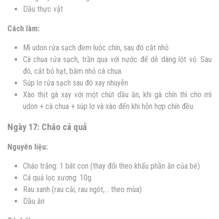
Dầu thực vật
Cách làm:
Mì udon rửa sạch đem luộc chín, sau đó cắt nhỏ
Cà chua rửa sạch, trần qua với nước để dễ dàng lột vỏ. Sau
đó, cắt bỏ hạt, băm nhỏ cà chua.
Súp lơ rửa sạch sau đó xay nhuyễn
Xào thịt gà xay với một chút dầu ăn, khi gà chín thì cho mì
udon + cà chua + súp lơ và xào đến khi hỗn hợp chín đều.
Ngày 17: Cháo cá quả
Nguyên liệu:
Cháo trắng: 1 bát con (thay đổi theo khẩu phần ăn của bé)
Cá quả lọc xương: 10g
Rau xanh (rau cải, rau ngót,… theo mùa)
Dầu ăn