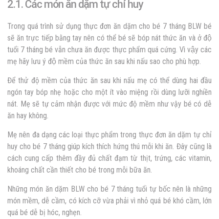
2.1. Các món ăn dặm tự chỉ huy
Trong quá trình sử dụng thực đơn ăn dặm cho bé 7 tháng BLW bé
sẽ ăn trực tiếp bằng tay nên có thể bé sẽ bóp nát thức ăn và ở độ
tuổi 7 tháng bé vẫn chưa ăn được thực phẩm quá cứng. Vì vậy các
mẹ hãy lưu ý độ mềm của thức ăn sau khi nấu sao cho phù hợp.
Để thử độ mềm của thức ăn sau khi nấu mẹ có thể dùng hai đầu
ngón tay bóp nhẹ hoặc cho một ít vào miệng rồi dùng lưỡi nghiền
nát. Mẹ sẽ tự cảm nhận được với mức độ mềm như vậy bé có dễ
ăn hay không.
Mẹ nên đa dạng các loại thực phẩm trong thực đơn
ăn dặm tự chỉ
huy cho bé 7 tháng giúp kích thích hứng thú mỗi khi ăn. Đây cũng là
cách cung cấp thêm đầy đủ chất đạm từ thịt, trứng, các vitamin,
khoáng chất cần thiết cho bé trong mỗi bữa ăn.
Những món ăn dặm BLW cho bé 7 tháng tuổi tự bốc nên là những
món mềm, dễ cầm, có kích cỡ vừa phải vì nhỏ quá bé khó cầm, lớn
quá bé dễ bị hóc, nghẹn.