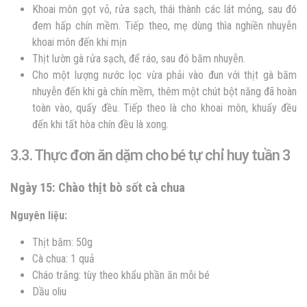
Khoai môn gọt vỏ, rửa sạch, thái thành các lát mỏng, sau đó
đem hấp chín mềm. Tiếp theo, mẹ dùng thìa nghiền nhuyễn
khoai môn đến khi mịn
Thịt lườn gà rửa sạch, để ráo, sau đó băm nhuyễn.
Cho một lượng nước lọc vừa phải vào đun với thịt gà băm
nhuyễn đến khi gà chín mềm, thêm một chút bột năng đã hoàn
toàn vào, quấy đều. Tiếp theo là cho khoai môn, khuấy đều
đến khi tất hòa chín đều là xong.
3.3. Thực đơn ăn dặm cho bé tự chỉ huy tuần 3
Ngày 15: Chào thịt bò sốt cà chua
Nguyên liệu:
Thịt băm: 50g
Cà chua: 1 quả
Cháo trắng: tùy theo khẩu phần ăn mỗi bé
Dầu oliu