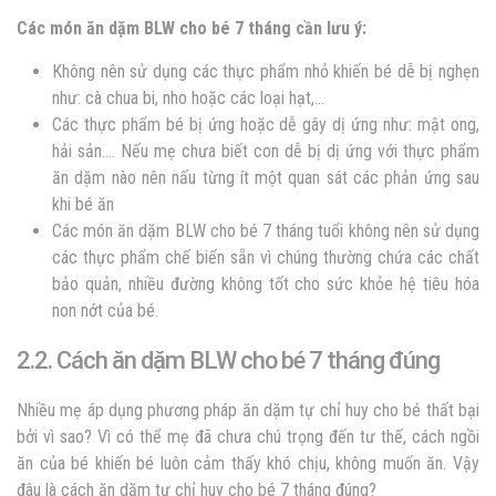
Các món ăn dặm BLW cho bé 7 tháng cần lưu ý:
Không nên sử dụng các thực phẩm nhỏ khiến bé dễ bị nghẹn
như: cà chua bi, nho hoặc các loại hạt,…
Các thực phẩm bé bị ứng hoặc dễ gây dị ứng như: mật ong,
hải sản…. Nếu mẹ chưa biết con dễ bị dị ứng với thực phẩm
ăn dặm nào nên nấu từng ít một quan sát các phản ứng sau
khi bé ăn
Các món ăn dặm BLW cho bé 7 tháng tuổi không nên sử dụng
các thực phẩm chế biến sẵn vì chúng thường chứa các chất
bảo quản, nhiều đường không tốt cho sức khỏe hệ tiêu hóa
non nớt của bé.
2.2. Cách
ăn dặm BLW cho bé 7 tháng đúng
Nhiều mẹ áp dụng phương pháp ăn dặm tự chỉ huy cho bé thất bại
bởi vì sao? Vì có thể mẹ đã chưa chú trọng đến tư thế, cách ngồi
ăn của bé khiến bé luôn cảm thấy khó chịu, không muốn ăn. Vậy
đâu là cách
ăn dặm tự chỉ huy cho bé 7 tháng đúng?