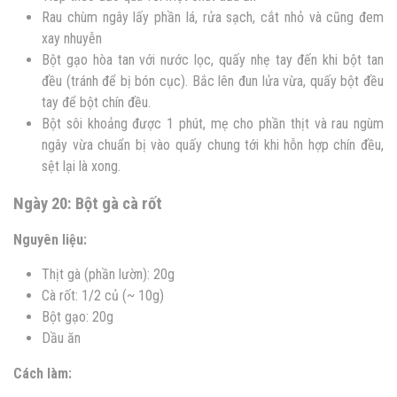
Rau chùm ngây lấy phần lá, rửa sạch, cắt nhỏ và cũng đem
xay nhuyễn
Bột gạo hòa tan với nước lọc, quấy nhẹ tay đến khi bột tan
đều (tránh để bị bón cục). Bắc lên đun lửa vừa, quấy bột đều
tay để bột chín đều.
Bột sôi khoảng được 1 phút, mẹ cho phần thịt và rau ngùm
ngây vừa chuẩn bị vào quấy chung tới khi hỗn hợp chín đều,
sệt lại là xong.
Ngày 20: Bột gà cà rốt
Nguyên liệu:
Thịt gà (phần lườn): 20g
Cà rốt: 1/2 củ (~ 10g)
Bột gạo: 20g
Dầu ăn
Cách làm: