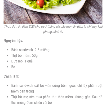
Thực đơn ăn dặm BLW cho bé 7 tháng với các món ăn dặm tự chỉ huy khá
phong cách âu
Nguyên liệu:
Bánh sandwich: 2-3 miếng
Thịt bò mềm: 50g
Dưa leo: 1 quả
Bơ
Cách làm:
Bánh sandwich cắt bỏ viền cứng bên ngoài, chỉ lấy phần ruột
mềm bên trong.
Thịt bò mẹ nên mua phần thịt thăn mềm, không gân. Sau đó
thái mỏng đem chiên với bơ.