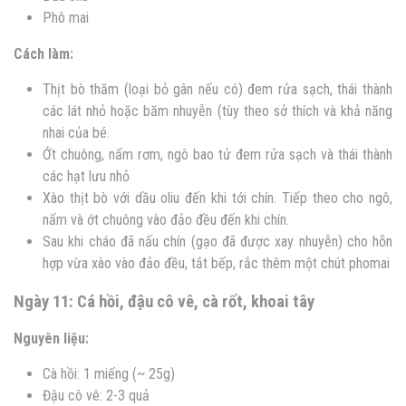
Phô mai
Cách làm:
Thịt bò thăm (loại bỏ gân nếu có) đem rửa sạch, thái thành
các lát nhỏ hoặc băm nhuyễn (tùy theo sở thích và khả năng
nhai của bé.
Ớt chuông, nấm rơm, ngô bao tử đem rửa sạch và thái thành
các hạt lưu nhỏ
Xào thịt bò với dầu oliu đến khi tới chín. Tiếp theo cho ngô,
nấm và ớt chuông vào đảo đều đến khi chín.
Sau khi cháo đã nấu chín (gạo đã được xay nhuyễn) cho hỗn
hợp vừa xào vào đảo đều, tắt bếp, rắc thêm một chút phomai
Ngày 11: Cá hồi, đậu cô vê, cà rốt, khoai tây
Nguyên liệu:
Cà hồi: 1 miếng (~ 25g)
Đậu cô vê: 2-3 quả