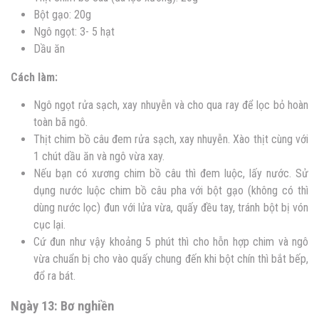
Bột gạo: 20g
Ngô ngọt: 3- 5 hạt
Dầu ăn
Cách làm:
Ngô ngọt rửa sạch, xay nhuyễn và cho qua ray để lọc bỏ hoàn
toàn bã ngô.
Thịt chim bồ câu đem rửa sạch, xay nhuyễn. Xào thịt cùng với
1 chút dầu ăn và ngô vừa xay.
Nếu bạn có xương chim bồ câu thì đem luộc, lấy nước. Sử
dụng nước luộc chim bồ câu pha với bột gạo (không có thì
dùng nước lọc) đun với lửa vừa, quấy đều tay, tránh bột bị vón
cục lại.
Cứ đun như vậy khoảng 5 phút thì cho hỗn hợp chim và ngô
vừa chuẩn bị cho vào quấy chung đến khi bột chín thì bắt bếp,
đổ ra bát.
Ngày 13: Bơ nghiền