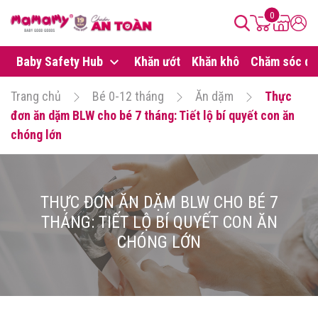
0
Baby Safety Hub
Khăn ướt
Khăn khô
Chăm sóc da
Trang chủ
Bé 0-12 tháng
Ăn dặm
Thực
đơn ăn dặm BLW cho bé 7 tháng: Tiết lộ bí quyết con ăn
chóng lớn
THỰC ĐƠN ĂN DẶM BLW CHO BÉ 7
THÁNG: TIẾT LỘ BÍ QUYẾT CON ĂN
CHÓNG LỚN