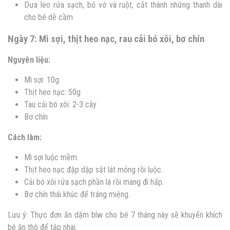
Dưa leo rửa sạch, bỏ vở và ruột, cắt thành những thanh dài
cho bé dễ cầm
Ngày 7: Mì sợi, thịt heo nạc, rau cải bó xôi, bơ chín
Nguyên liệu:
Mì sợi: 10g
Thịt heo nạc: 50g
Tau cải bó xôi: 2-3 cây
Bơ chín
Cách làm:
Mì sợi luộc mềm.
Thịt heo nạc đập dập sắt lát mỏng rồi luộc.
Cải bó xôi rửa sạch phần lá rồi mang đi hấp.
Bơ chín thái khúc để tráng miệng.
Lưu ý: Thực đơn ăn dặm blw cho bé 7 tháng này sẽ khuyến khích
bé ăn thô để tập nhai.