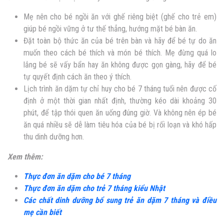
Mẹ nên cho bé ngồi ăn với ghế riêng biệt (ghế cho trẻ em)
giúp bé ngồi vững ở tư thế thẳng, hướng mặt bé bàn ăn.
Đặt toàn bộ thức ăn của bé trên bàn và hãy để bé tự do ăn
muốn theo cách bé thích và món bé thích. Mẹ đừng quá lo
lắng bé sẽ vấy bẩn hay ăn không được gọn gàng, hãy để bé
tự quyết định cách ăn theo ý thích.
Lịch trình ăn dặm tự chỉ huy cho bé 7 tháng tuổi nên được cố
định ở một thời gian nhất định, thường kéo dài khoảng 30
phút, để tập thói quen ăn uống đúng giờ. Và không nên ép bé
ăn quá nhiều sẽ dễ làm tiêu hóa của bé bị rối loạn và khó hấp
thu dinh dưỡng hơn.
Xem thêm:
Thực đơn ăn dặm cho bé 7 tháng
Thực đơn ăn dặm cho trẻ 7 tháng kiểu Nhật
Các chất dinh dưỡng bổ sung trẻ ăn dặm 7 tháng và điều
mẹ cần biết