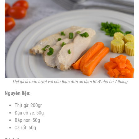
Thịt gà là món tuyệt vời cho thực đơn ăn dặm BLW cho bé 7 tháng
Nguyên liệu:
Thịt gà: 200gr
Đậu cô ve: 50g
Bắp non: 50g
Cà rốt: 50g