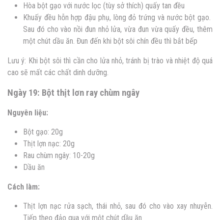
Hòa bột gạo với nước lọc (tùy sở thích) quấy tan đều
Khuấy đều hỗn hợp đậu phụ, lòng đỏ trứng và nước bột gạo.
Sau đó cho vào nồi đun nhỏ lửa, vừa đun vừa quấy đều, thêm
một chút dầu ăn. Đun đến khi bột sôi chín đều thì bắt bếp
Lưu ý: Khi bột sôi thì cần cho lửa nhỏ, tránh bị trào và nhiệt độ quá
cao sẽ mất các chất dinh dưỡng.
Ngày 19: Bột thịt lơn ray chùm ngây
Nguyên liệu:
Bột gạo: 20g
Thịt lợn nạc: 20g
Rau chùm ngây: 10-20g
Dầu ăn
Cách làm:
Thịt lợn nạc rửa sạch, thái nhỏ, sau đó cho vào xay nhuyễn.
Tiếp theo đảo qua với một chút dầu ăn