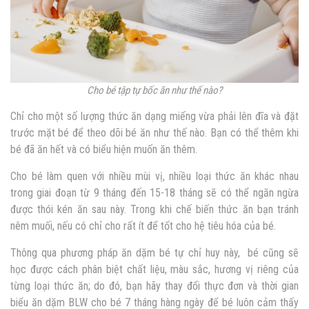
Cho bé tập tự bốc ăn như thế nào?
Chỉ cho một số lượng thức ăn dạng miếng vừa phải lên đĩa và đặt
trước mặt bé để theo dõi bé ăn như thế nào. Bạn có thể thêm khi
bé đã ăn hết và có biểu hiện muốn ăn thêm.
Cho bé làm quen với nhiều mùi vị, nhiều loại thức ăn khác nhau
trong giai đoạn từ 9 tháng đến 15-18 tháng sẽ có thể ngăn ngừa
được thói kén ăn sau này. Trong khi chế biến thức ăn bạn tránh
nêm muối, nếu có chỉ cho rất ít để tốt cho hệ tiêu hóa của bé.
Thông qua phương pháp ăn dặm bé tự chỉ huy này, bé cũng sẽ
học được cách phân biệt chất liệu, màu sắc, hương vị riêng của
từng loại thức ăn; do đó, bạn hãy thay đổi thực đơn và thời gian
biểu ăn dặm BLW cho bé 7 tháng hàng ngày để bé luôn cảm thấy