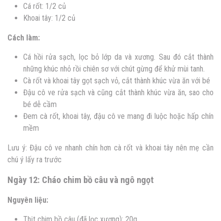
Cá rốt: 1/2 củ
Khoai tây: 1/2 củ
Cách làm:
Cá hồi rửa sạch, lọc bỏ lớp da và xương. Sau đó cắt thành
những khúc nhỏ rồi chiên sơ với chút gừng để khử mùi tanh.
Cà rốt và khoai tây gọt sạch vỏ, cắt thành khúc vừa ăn với bé
Đậu cô ve rửa sạch và cũng cắt thành khúc vừa ăn, sao cho
bé dễ cầm
Đem cà rốt, khoai tây, đậu cô ve mang đi luộc hoặc hấp chín
mềm
Lưu ý: Đậu cô ve nhanh chín hơn cà rốt và khoai tây nên mẹ cần
chú ý lấy ra trước
Ngày 12: Cháo chim bồ câu và ngô ngọt
Nguyên liệu:
Thịt chim bồ câu (đã lọc xương): 20g