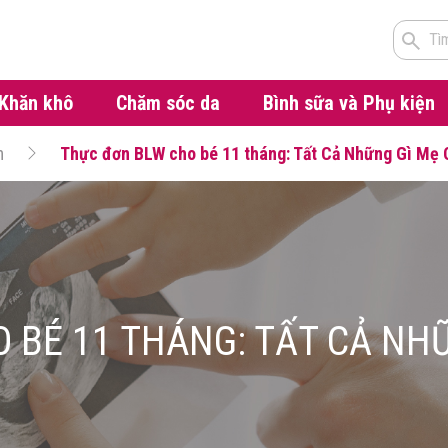
Tì
Khăn khô
Chăm sóc da
Bình sữa và Phụ kiện
m
Thực đơn BLW cho bé 11 tháng: Tất Cả Những Gì Mẹ 
 BÉ 11 THÁNG: TẤT CẢ NHỮ