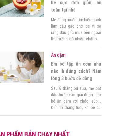
tốt nhất để mẹ bổ sung […]
bé cực đơn giản, an
toàn tại nhà
Mẹ đang muốn tìm hiểu cách
làm dầu gấc cho bé vì sợ
rằng dầu gấc mua bên ngoài
thị trường có nhiều chất phụ
gia ảnh hưởng không tốt tới
sức khoẻ của con? Bí quyết
Ăn dặm
cho mẹ đây ạ! Góc của mẹ
Em bé tập ăn cơm như
sẽ bật mí cách làm dầu gấc
nguyên chất cực đơn […]
nào là đúng cách? Nằm
lòng 3 bước dễ dàng
Sau 6 tháng bú sữa, mẹ bắt
đầu bước vào giai đoạn cho
bé ăn dặm với cháo, súp,…
Đến 19 tháng tuổi, khi bé có
16 chiếc răng sữa, lúc này
mẹ có thể cho bé ăn cơm.
Điều này đảm bảo cho bé
ẢN PHẨM BÁN CHẠY NHẤT
phát triển khỏe mạnh cứng