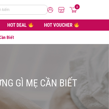
0
m kiếm
HOT DEAL
HOT VOUCHER
Cần Biết
NG GÌ MẸ CẦN BIẾT