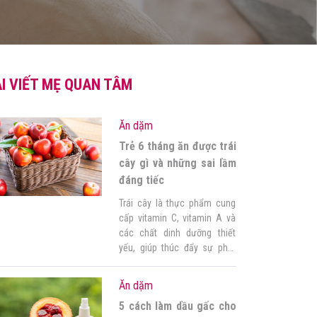
I VIẾT MẸ QUAN TÂM
Ăn dặm
Trẻ 6 tháng ăn được trái
cây gì và những sai lầm
đáng tiếc
Trái cây là thực phẩm cung
cấp vitamin C, vitamin A và
các chất dinh dưỡng thiết
yếu, giúp thúc đẩy sự phát
triển của hệ cơ quan, bảo vệ
cơ thể bé và giúp bé khỏe
Ăn dặm
mạnh. Theo các chuyên gia,
5 cách làm dầu gấc cho
bé 6 tháng tuổi là thời điểm