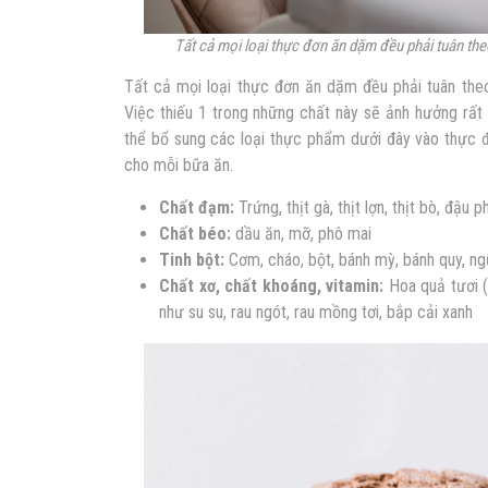
Tất cả mọi loại thực đơn ăn dặm đều phải tuân t
Tất cả mọi loại thực đơn ăn dặm đều phải tuân th
Việc thiếu 1 trong những chất này sẽ ảnh hưởng rất
thể bổ sung các loại thực phẩm dưới đây vào thực 
cho mỗi bữa ăn.
Chất đạm:
Trứng, thịt gà, thịt lợn, thịt bò, đậu 
Chất béo:
dầu ăn, mỡ, phô mai
Tinh bột:
Cơm, cháo, bột, bánh mỳ, bánh quy, ngũ
Chất xơ, chất khoáng, vitamin:
Hoa quả tươi (C
như su su, rau ngót, rau mồng tơi, bắp cải xanh