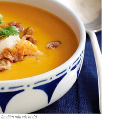
 ăn dặm nấu với bí đỏ