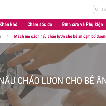
Tì
Khăn khô
Chăm sóc da
Bình sữa và Phụ kiện
m
Mách mẹ cách nấu cháo lươn cho bé ăn dặm bổ dưỡn
NẤU CHÁO LƯƠN CHO BÉ Ă