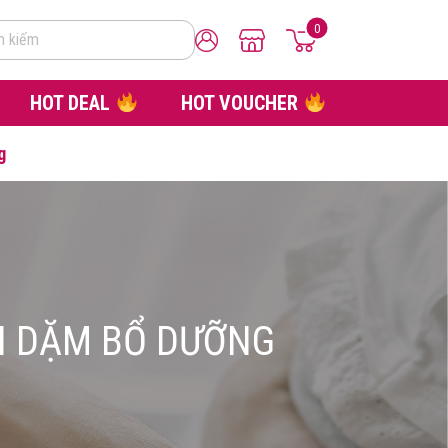
0
m kiếm
HOT DEAL
HOT VOUCHER
g
N DẶM BỔ DƯỠNG