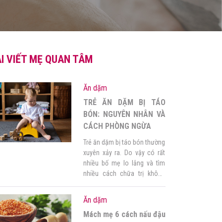
I VIẾT MẸ QUAN TÂM
Ăn dặm
TRẺ ĂN DẶM BỊ TÁO
BÓN: NGUYÊN NHÂN VÀ
CÁCH PHÒNG NGỪA
Trẻ ăn dặm bị táo bón thường
xuyên xảy ra. Do vậy có rất
nhiều bố mẹ lo lắng và tìm
nhiều cách chữa trị không
thành công. Bài viết dưới đây,
Mamamy sẽ cung cấp chi tiết
Ăn dặm
nguyên nhân và cách phòng
Mách mẹ 6 cách nấu đậu
ngừa về táo bón của trẻ. Mời