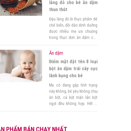
bố mẹ tham khảo! 1. Tại […]
lăng đỏ cho bé ăn dặm
thun thút
Đậu lăng đỏ là thực phẩm dễ
chế biến, dồi dào dinh dưỡng
được nhiều mẹ ưa chuộng
trong thực đơn ăn dặm của
bé. Tuy nhiên không phải mẹ
nào cũng biết cách nấu đậu
Ăn dặm
lăng đỏ cho bé ăn dặm ngon
Điểm mặt đặt tên 8 loại
miệng và đúng cách, vừa
đảm bảo dinh dưỡng, vừa
bột ăn dặm trái cây cực
giúp hợp […]
lành bụng cho bé
Mẹ có đang gặp tình trạng
này không, bé yêu không chịu
ăn bột, cả bột mặn lẫn bột
ngọt đều không hợp. Hết bị
đầy bụng, khó tiêu rồi lại chán
ăn, mẹ đành thử đổi sang bột
trái cây cho lành bụng hơn
ẢN PHẨM BÁN CHẠY NHẤT
với mong muốn con măm