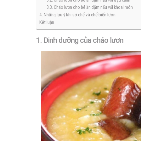
3.2. Cháo lươn cho bé ăn dặm nấu với đậu xanh
3.3. Cháo lươn cho bé ăn dặm nấu với khoai môn
4. Những lưu ý khi sơ chế và chế biến lươn
Kết luận
1. Dinh dưỡng của cháo lươn