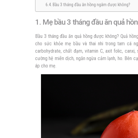
6.4. Bầu 3 tháng đầu ăn hồng ngâm được không?
1. Mẹ bầu 3 tháng đầu ăn quả hồ
Bầu 3 tháng đầu ăn quả hồng được không? Quả hồng đ
cho sức khỏe mẹ bầu và thai nhi trong tam cá ngu
carbohydrate, chất đạm, vitamin C, axit folic, can
cường hệ miễn dịch, ngăn ngừa cảm lạnh, ho. Bên cạ
áp cho mẹ.