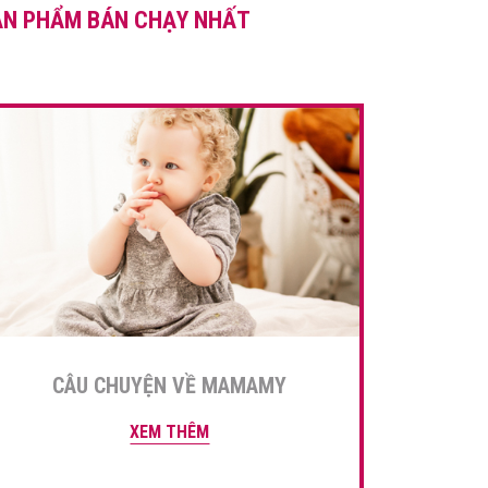
ẢN PHẨM BÁN CHẠY NHẤT
dài vừa đủ dinh dưỡng cho bé
lại không khiến […]
CÂU CHUYỆN VỀ MAMAMY
XEM THÊM