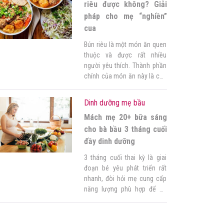
khám phá 10 loại rau củ bà
riêu được không? Giải
bấu cần […]
pháp cho mẹ “nghiền”
cua
Bún riêu là một món ăn quen
thuộc và được rất nhiều
người yêu thích. Thành phần
chính của món ăn này là cua
với hàm lượng dinh dưỡng
cao. Vậy bầu 3 tháng đầu ăn
Dinh dưỡng mẹ bầu
bún riêu được không? Mẹ hãy
Mách mẹ 20+ bữa sáng
theo dõi bài chia sẻ dưới đây
của Góc của mẹ để biết […]
cho bà bầu 3 tháng cuối
đầy dinh dưỡng
3 tháng cuối thai kỳ là giai
đoạn bé yêu phát triển rất
nhanh, đòi hỏi mẹ cung cấp
năng lượng phù hợp để bé
phát triển cả về trí tuệ lẫn thể
chất. Mẹ băn khoăn không
biết nên ăn gì sau một đêm