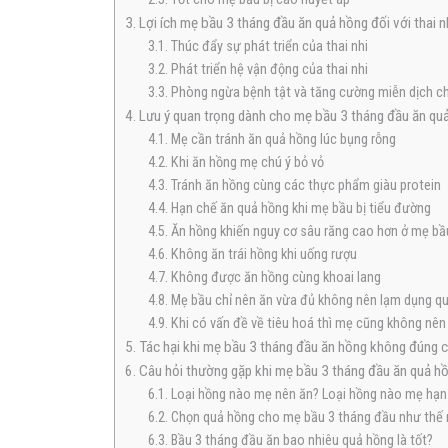
3. Lợi ích mẹ bầu 3 tháng đầu ăn quả hồng đối với thai n
3.1. Thúc đẩy sự phát triển của thai nhi
3.2. Phát triển hệ vận động của thai nhi
3.3. Phòng ngừa bệnh tật và tăng cường miễn dịch c
4. Lưu ý quan trọng dành cho mẹ bầu 3 tháng đầu ăn qu
4.1. Mẹ cần tránh ăn quả hồng lúc bụng rỗng
4.2. Khi ăn hồng mẹ chú ý bỏ vỏ
4.3. Tránh ăn hồng cùng các thực phẩm giàu protein
4.4. Hạn chế ăn quả hồng khi mẹ bầu bị tiểu đường
4.5. Ăn hồng khiến nguy cơ sâu răng cao hơn ở mẹ bầ
4.6. Không ăn trái hồng khi uống rượu
4.7. Không được ăn hồng cùng khoai lang
4.8. Mẹ bầu chỉ nên ăn vừa đủ không nên lạm dụng q
4.9. Khi có vấn đề về tiêu hoá thì mẹ cũng không nên
5. Tác hại khi mẹ bầu 3 tháng đầu ăn hồng không đúng 
6. Câu hỏi thường gặp khi mẹ bầu 3 tháng đầu ăn quả h
6.1. Loại hồng nào mẹ nên ăn? Loại hồng nào mẹ hạn
6.2. Chọn quả hồng cho mẹ bầu 3 tháng đầu như thế
6.3. Bầu 3 tháng đầu ăn bao nhiêu quả hồng là tốt?