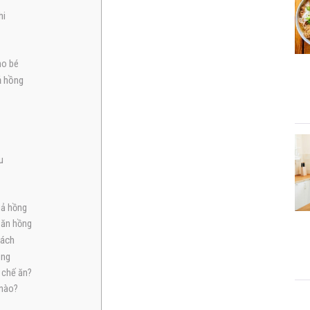
hi
ho bé
ả hồng
u
uả hồng
 ăn hồng
cách
ồng
 chế ăn?
 nào?