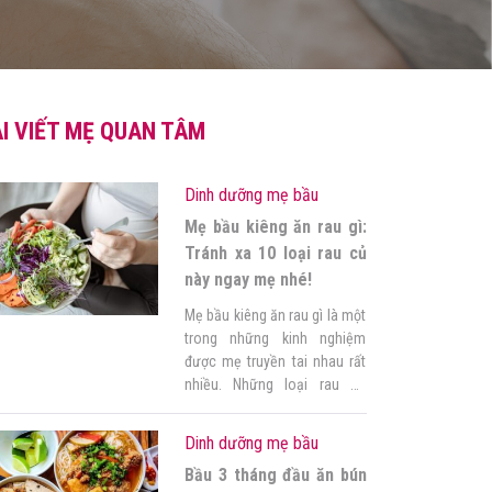
I VIẾT MẸ QUAN TÂM
Dinh dưỡng mẹ bầu
Mẹ bầu kiêng ăn rau gì:
Tránh xa 10 loại rau củ
này ngay mẹ nhé!
Mẹ bầu kiêng ăn rau gì là một
trong những kinh nghiệm
được mẹ truyền tai nhau rất
nhiều. Những loại rau bổ
dưỡng thì có nhiều mẹ biết
nhưng không phải mẹ nào
Dinh dưỡng mẹ bầu
cũng biết những loại rau cần
Bầu 3 tháng đầu ăn bún
kiêng kỵ. Cùng Góc của mẹ