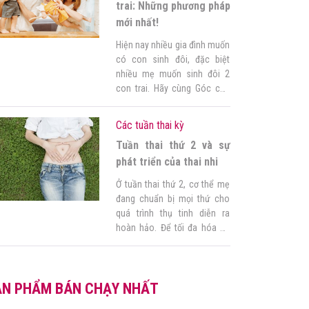
uống sai cách gây hại đến […]
trai: Những phương pháp
mới nhất!
Hiện nay nhiều gia đình muốn
có con sinh đôi, đặc biệt
nhiều mẹ muốn sinh đôi 2
con trai. Hãy cùng Góc của
mẹ tìm hiểu những bí quyết
để sinh đôi 2 con trai thông
Các tuần thai kỳ
qua bài viết này nhé. 1.
Tuần thai thứ 2 và sự
Những điều mẹ cần biết khi
muốn sinh đôi 2 con trai […]
phát triển của thai nhi
Ở tuần thai thứ 2, cơ thể mẹ
đang chuẩn bị mọi thứ cho
quá trình thụ tinh diễn ra
hoàn hảo. Để tối đa hóa cơ
hội tạo ra một cuộc sống
mới, bây giờ là lúc mẹ cần
chú ý đến các tín hiệu sinh
ẢN PHẨM BÁN CHẠY NHẤT
sản tinh tế của cơ thể và
dành […]