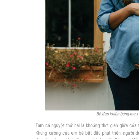
Bé đạp khiến bụng mẹ x
Tam cá nguyệt thứ hai là khoảng thời gian giữa của
Khung xương của em bé bắt đầu phát triển, người dà