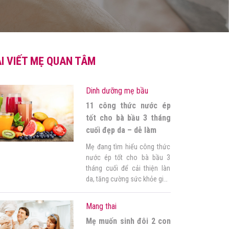
I VIẾT MẸ QUAN TÂM
Dinh dưỡng mẹ bầu
11 công thức nước ép
tốt cho bà bầu 3 tháng
cuối đẹp da – dễ làm
Mẹ đang tìm hiểu công thức
nước ép tốt cho bà bầu 3
tháng cuối để cải thiện làn
da, tăng cường sức khỏe giúp
hạ sinh bé khỏe mạnh, nhẹ
nhàng nhất. Tuy nhiên, mẹ
Mang thai
chưa biết loại nước ép nào
Mẹ muốn sinh đôi 2 con
tốt, uống bao nhiêu là đủ, sợ