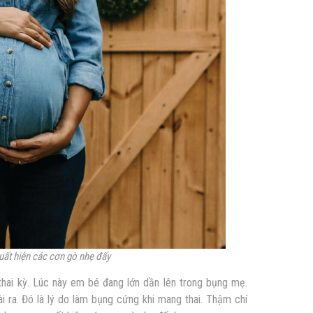
uất hiện các cơn gò nhẹ đấy
 thai kỳ. Lúc này em bé đang lớn dần lên trong bụng mẹ.
i ra. Đó là lý do làm bụng
cứng khi mang thai
. Thậm chí