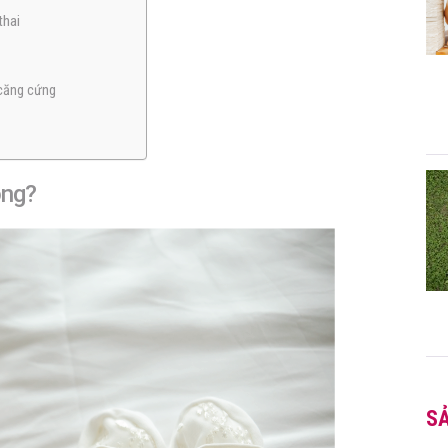
thai
 căng cứng
ông?
S