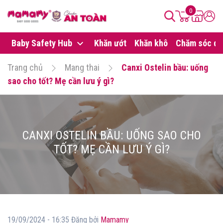
0
Baby Safety Hub
Khăn ướt
Khăn khô
Chăm sóc da
Trang chủ
Mang thai
Canxi Ostelin bầu: uống
sao cho tốt? Mẹ cần lưu ý gì?
CANXI OSTELIN BẦU: UỐNG SAO CHO
TỐT? MẸ CẦN LƯU Ý GÌ?
19/09/2024 - 16:35 Đăng bởi
Mamamy