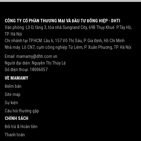
CÔNG TY CỔ PHẦN THƯƠNG MẠI VÀ ĐẦU TƯ ĐÔNG HIỆP - DHTI
Văn phòng: L3-D, tầng 3, tòa nhà Sungrand City, 69B Thụy Khuê. P.Tây Hồ,
TP. Hà Nội
Chi nhánh tại TP.HCM: Lầu 6, 157 Võ Thị Sáu, P. Gia Định, Hồ Chí Minh
Nhà máy: Lô CN7, cụm công nghiệp Từ Liêm, P. Xuân Phương, TP. Hà Nội
Email:
mamamy@dhti.com.vn
Người đại diện: Nguyễn Thị Thủy Lệ
Số điện thoại:
18006057
VỀ MAMAMY
Điểm bán
Site map
Sự kiện
Câu hỏi thường gặp
CHÍNH SÁCH
Đổi trả & Hoàn tiền
Thanh toán