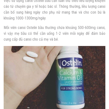
Việc sử dụng canxi Ostelin bầu cần tuân thủ theo liều lượng khuyến
cáo từ chuyên gia y tế hoặc bác sĩ. Thông thường, liều lượng canxi
cần bổ sung hàng ngày cho phụ nữ mang thai và cho con bú là
khoảng 1000-1300mg/ngày.
Mỗi viên canxi Ostelin bầu thường chứa khoảng 500-600mg canxi,
vì vậy mẹ bầu có thể cần uống 1-2 viên mỗi ngày để đảm bảo
cung cấp đủ canxi cho cả mẹ và bé.