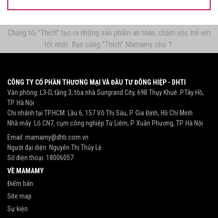
Chúng tôi "Thích" tạo ra những sản phẩm an toàn, chăm sóc trẻ em
tốt nhất. Bạn cũng "Thích" Mamamy chứ ?
CÔNG TY CỔ PHẦN THƯƠNG MẠI VÀ ĐẦU TƯ ĐÔNG HIỆP - DHTI
Văn phòng: L3-D, tầng 3, tòa nhà Sungrand City, 69B Thụy Khuê. P.Tây Hồ,
TP. Hà Nội
Chi nhánh tại TP.HCM: Lầu 6, 157 Võ Thị Sáu, P. Gia Định, Hồ Chí Minh
Nhà máy: Lô CN7, cụm công nghiệp Từ Liêm, P. Xuân Phương, TP. Hà Nội
Email:
mamamy@dhti.com.vn
Người đại diện: Nguyễn Thị Thủy Lệ
Số điện thoại:
18006057
VỀ MAMAMY
Điểm bán
Site map
Sự kiện