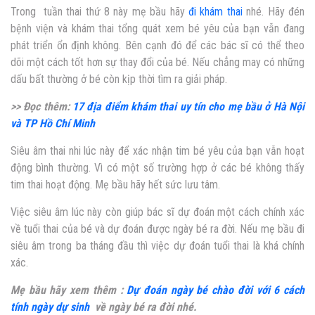
Trong tuần thai thứ 8 này mẹ bầu hãy
đi khám thai
nhé. Hãy đén
bệnh viện và khám thai tổng quát xem bé yêu của bạn vẫn đang
phát triển ổn định không. Bên cạnh đó để các bác sĩ có thể theo
dõi một cách tốt hơn sự thay đổi của bé. Nếu chẳng may có những
dấu bất thường ở bé còn kịp thời tìm ra giải pháp.
>> Đọc thêm:
17 địa điểm khám thai uy tín cho mẹ bầu ở Hà Nội
và TP Hồ Chí Minh
Siêu âm thai nhi lúc này để xác nhận tim bé yêu của bạn vẫn hoạt
động bình thường. Vì có một số trường hợp ở các bé không thấy
tim thai hoạt động. Mẹ bầu hãy hết sức lưu tâm.
Việc siêu âm lúc này còn giúp bác sĩ dự đoán một cách chính xác
về tuổi thai của bé và dự đoán được ngày bé ra đời. Nếu mẹ bầu đi
siêu âm trong ba tháng đầu thì việc dự đoán tuổi thai là khá chính
xác.
Mẹ bầu hãy xem thêm :
Dự đoán ngày bé chào đời với 6 cách
tính ngày dự sinh
về ngày bé ra đời nhé.