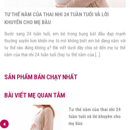
TIM THAI TUẦN 8 – CÁC CHỈ SỐ MẸ BẦU NÊN BIẾT!
Vậy là bé yêu của mẹ đã được 8 tuần tuổi rồi đó, hạnh phúc quá
phải không mẹ? Đây là thời điểm quan trọng đánh dấu những thay
đổi, phát triển của thai nhi nên không khỏi khiến mẹ lo lắng. Trong
số đó, lo lắng không biết tim thai tuần 8 của bé […]
SẢN PHẨM BÁN CHẠY NHẤT
BÀI VIẾT MẸ QUAN TÂM
15 lời khuyên cho bà bầu 3
tháng cuối bầu khỏe – bầu
đẹp