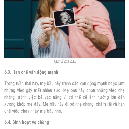
Tâm lí mẹ bầu
6.3. Hạn chế vận động mạnh
Trong tuần thai này, mẹ bầu hãy tránh các vận động mạnh hoặc làm
những việc gây mất nhiều sức. Mẹ bầu hãy chọn những việc nhẹ
nhàng, trành việc bê vác nặng vì có thể sẽ ảnh hưởng lớn đến
xương khớp mẹ đấy. Mẹ bầu hãy đi bộ nhẹ nhàng, chậm rãi và hạn
chế việc chạy nhảy mẹ bầu nhé.
6.4. Sinh hoạt vợ chồng