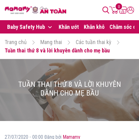
0
Baby Safety Hub
Khăn ướt
Khăn khô
Chăm sóc da
Trang chủ
Mang thai
Các tuần thai kỳ
Tuần thai thứ 8 và lời khuyên dành cho mẹ bầu
TUẦN THAI THỨ 8 VÀ LỜI KHUYÊN
DÀNH CHO MẸ BẦU
27/07/2020 - 00:00 Đăng bởi
Mamamy