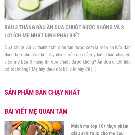
BẦU 3 THÁNG ĐẦU ĂN CỦ ĐẬU ĐƯỢC KHÔNG VÀ NHỮNG
ĐIỀU MẸ NHẤT ĐỊNH PHẢI BIẾT
Trong tam cá nguyệt đầu tiên, mẹ cần bổ sung rất nhiều chất dinh
dưỡng để tăng cường sức khỏe cho cả mẹ và bé. Tuy nhiên, đây là
thời điểm cơ thể của mẹ rất “nhạy cảm”, do đó, quá trình lựa chọn
thực phẩm cũng trở nên khắt khe hơn. Vậy mẹ bầu […]
SẢN PHẨM BÁN CHẠY NHẤT
BÀI VIẾT MẸ QUAN TÂM
Bật mí cách bổ sung Omega
3 cho bà bầu để “mẹ khỏe bé