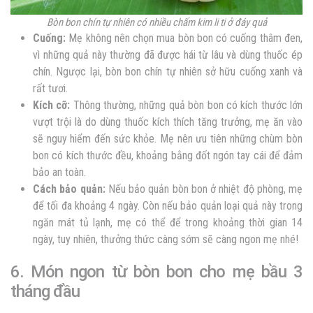
Bòn bon chín tự nhiên có nhiều chấm kim li ti ở đáy quả
Cuống:
Mẹ không nên chọn mua bòn bon có cuống thâm đen,
vì những quả này thường đã được hái từ lâu và dùng thuốc ép
chín. Ngược lại, bòn bon chín tự nhiên sở hữu cuống xanh và
rất tươi.
Kích cỡ:
Thông thường, những quả bòn bon có kích thước lớn
vượt trội là do dùng thuốc kích thích tăng trưởng, mẹ ăn vào
sẽ nguy hiểm đến sức khỏe. Mẹ nên ưu tiên những chùm bòn
bon có kích thước đều, khoảng bằng đốt ngón tay cái để đảm
bảo an toàn.
Cách bảo quản:
Nếu bảo quản bòn bon ở nhiệt độ phòng, mẹ
để tối đa khoảng 4 ngày. Còn nếu bảo quản loại quả này trong
ngăn mát tủ lạnh, mẹ có thể để trong khoảng thời gian 14
ngày, tuy nhiên, thưởng thức càng sớm sẽ càng ngon mẹ nhé!
6. Món ngon từ bòn bon cho mẹ bầu 3
tháng đầu