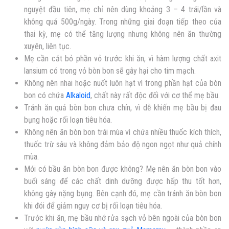
nguyệt đầu tiên, mẹ chỉ nên dùng khoảng 3 – 4 trái/lần và
không quá 500g/ngày. Trong những giai đoạn tiếp theo của
thai kỳ, mẹ có thể tăng lượng nhưng không nên ăn thường
xuyên, liên tục.
Mẹ cần cắt bỏ phần vỏ trước khi ăn, vì hàm lượng chất axit
lansium có trong vỏ bòn bon sẽ gây hại cho tim mạch.
Không nên nhai hoặc nuốt luôn hạt vì trong phần hạt của bòn
bon có chứa
Alkaloid
, chất này rất độc đối với cơ thể mẹ bầu.
Tránh ăn quả bòn bon chưa chín, vì dễ khiến mẹ bầu bị đau
bụng hoặc rối loạn tiêu hóa.
Không nên ăn bòn bon trái mùa vì chứa nhiều thuốc kích thích,
thuốc trừ sâu và không đảm bảo độ ngon ngọt như quả chính
mùa.
Mới có bầu ăn bòn bon được không? Mẹ nên ăn bòn bon vào
buổi sáng để các chất dinh dưỡng được hấp thu tốt hơn,
không gây nặng bụng. Bên cạnh đó, mẹ cần tránh ăn bòn bon
khi đói để giảm nguy cơ bị rối loạn tiêu hóa.
Trước khi ăn, mẹ bầu nhớ rửa sạch vỏ bên ngoài của bòn bon