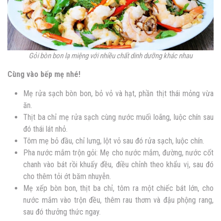
Gỏi bòn bon lạ miệng với nhiều chất dinh dưỡng khác nhau
Cùng vào bếp mẹ nhé!
Mẹ rửa sạch bòn bon, bỏ vỏ và hạt, phần thịt thái mỏng vừa
ăn.
Thịt ba chỉ mẹ rửa sạch cùng nước muối loãng, luộc chín sau
đó thái lát nhỏ.
Tôm mẹ bỏ đầu, chỉ lưng, lột vỏ sau đó rửa sạch, luộc chín.
Pha nước mắm trộn gỏi: Mẹ cho nước mắm, đường, nước cốt
chanh vào bát rồi khuấy đều, điều chỉnh theo khẩu vị, sau đó
cho thêm tỏi ớt băm nhuyễn.
Mẹ xếp bòn bon, thịt ba chỉ, tôm ra một chiếc bát lớn, cho
nước mắm vào trộn đều, thêm rau thơm và đậu phộng rang,
sau đó thưởng thức ngay.