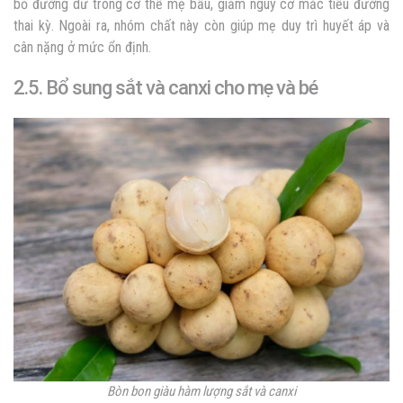
bỏ đường dư trong cơ thể mẹ bầu, giảm nguy cơ mắc tiểu đường
thai kỳ. Ngoài ra, nhóm chất này còn giúp mẹ duy trì huyết áp và
cân nặng ở mức ổn định.
2.5. Bổ sung sắt và canxi cho mẹ và bé
Bòn bon giàu hàm lượng sắt và canxi