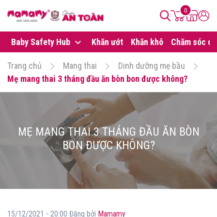
0
Baby Safety Hub
Khăn ướt
Khăn khô
Chăm sóc da
Trang chủ
Mang thai
Dinh dưỡng mẹ bầu
Mẹ mang thai 3 tháng đầu ăn bòn bon được không?
MẸ MANG THAI 3 THÁNG ĐẦU ĂN BÒN
BON ĐƯỢC KHÔNG?
15/12/2021 - 20:00 Đăng bởi
Mamamy