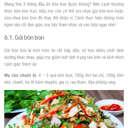
Mang thai 3 tháng đầu ăn bòn bon được không? Bên cạnh thưởng
thức bòn bon trực tiếp, mẹ còn có thể lựa chọn gỏi bòn bon hoặc
sữa chua bòn bon để thay đổi khẩu vị. Cách thực hiện những món
ngon này rất đơn giản, mẹ hãy tham khảo và vào bếp ngay nhé!
6.1. Gỏi bòn bon
Gỏi bòn bon là một món ăn rất hấp dẫn, sở hữu nhiều chất dinh
dưỡng khác nhau, giúp mẹ giảm bớt tình trạng táo bón và kích thích
cảm giác thèm ăn.
Mẹ cần chuẩn bị:
4 – 5 quả bòn bon, 100g thịt ba chỉ, 100g tôm
nhỏ, chanh, tỏi ớt băm nhuyễn, gia vị, rau thơm, đậu phộng rang.