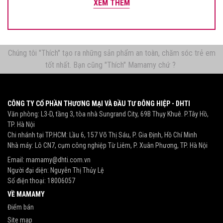
XEM THÊM
Chúng tôi "Thích" tạo ra những sản phẩm an toàn, chăm sóc trẻ em
tốt nhất. Bạn cũng "Thích" Mamamy chứ ?
CÔNG TY CỔ PHẦN THƯƠNG MẠI VÀ ĐẦU TƯ ĐÔNG HIỆP - DHTI
Văn phòng: L3-D, tầng 3, tòa nhà Sungrand City, 69B Thụy Khuê. P.Tây Hồ,
TP. Hà Nội
Chi nhánh tại TP.HCM: Lầu 6, 157 Võ Thị Sáu, P. Gia Định, Hồ Chí Minh
Nhà máy: Lô CN7, cụm công nghiệp Từ Liêm, P. Xuân Phương, TP. Hà Nội
Email:
mamamy@dhti.com.vn
Người đại diện: Nguyễn Thị Thủy Lệ
Số điện thoại:
18006057
VỀ MAMAMY
Điểm bán
Site map