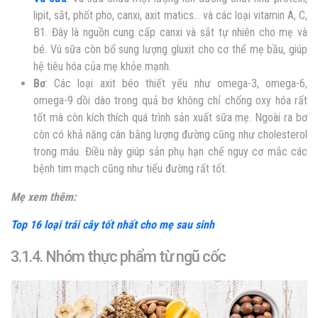
lipit, sắt, phốt pho, canxi, axit matics… và các loại vitamin A, C,
B1. Đây là nguồn cung cấp canxi và sắt tự nhiên cho mẹ và
bé. Vú sữa còn bổ sung lượng gluxit cho cơ thể mẹ bầu, giúp
hệ tiêu hóa của mẹ khỏe mạnh.
Bơ
: Các loại axit béo thiết yếu như omega-3, omega-6,
omega-9 dồi dào trong quả bơ không chỉ chống oxy hóa rất
tốt mà còn kích thích quá trình sản xuất sữa mẹ. Ngoài ra bơ
còn có khả năng cân bằng lượng đường cũng như cholesterol
trong máu. Điều này giúp sản phụ hạn chế nguy cơ mắc các
bệnh tim mạch cũng như tiểu đường rất tốt.
Mẹ xem thêm:
Top 16 loại trái cây tốt nhất cho mẹ sau sinh
3.1.4. Nhóm thực phẩm từ ngũ cốc