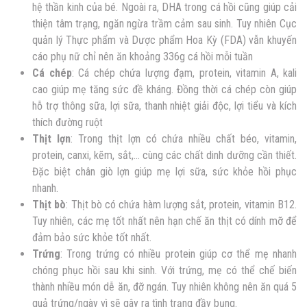
hệ thần kinh của bé. Ngoài ra, DHA trong cá hồi cũng giúp cải
thiện tâm trạng, ngăn ngừa trầm cảm sau sinh. Tuy nhiên Cục
quản lý Thực phẩm và Dược phẩm Hoa Kỳ (FDA) vẫn khuyến
cáo phụ nữ chỉ nên ăn khoảng 336g cá hồi mỗi tuần
Cá chép
: Cá chép chứa lượng đạm, protein, vitamin A, kali
cao giúp mẹ tăng sức đề kháng. Đồng thời cá chép còn giúp
hỗ trợ thông sữa, lợi sữa, thanh nhiệt giải độc, lợi tiểu và kích
thích đường ruột
Thịt lợn
: Trong thịt lợn có chứa nhiều chất béo, vitamin,
protein, canxi, kẽm, sắt,… cùng các chất dinh dưỡng cần thiết.
Đặc biệt chân giò lợn giúp mẹ lợi sữa, sức khỏe hồi phục
nhanh.
Thịt bò
: Thịt bò có chứa hàm lượng sắt, protein, vitamin B12.
Tuy nhiên, các mẹ tốt nhất nên hạn chế ăn thịt có dính mỡ để
đảm bảo sức khỏe tốt nhất.
Trứng
: Trong trứng có nhiều protein giúp cơ thể mẹ nhanh
chóng phục hồi sau khi sinh. Với trứng, mẹ có thể chế biến
thành nhiều món dễ ăn, đỡ ngán. Tuy nhiên không nên ăn quá 5
quả trứng/ngày vì sẽ gây ra tình trạng đầy bụng.