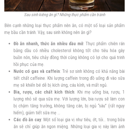
Sau sinh kiêng ăn gì? Những thực phẩm cần tránh
Bên cạnh những loại thực phẩm nên ăn, có một số loại sản phẩm
mẹ bầu cần tránh. Vậy, sau sinh không nên ăn gì?
Đồ ăn nhanh, thức ăn nhiều dầu mỡ
: Thực phẩm chiên rán
bằng dầu có nhiều cholesterol không tốt cho tiêu hóa gây
buồn nôn, tiêu chảy đồng thời cũng không có lợi cho quá trinh
hồi phục của mẹ.
Nước có gas và caffein
: Trẻ sơ sinh không có khả năng bài
tiết chất caffeine. Khi lượng caffein trong đồ uống đi vào sữa
mẹ sẽ khiến bé dễ bị kích ứng, cáu kỉnh, và mất ngủ.
Bia, rượu, các chất kích thích
: Khi mẹ uống bia, rượu, 1
lượng nhỏ sẽ qua sữa mẹ. Với lượng lớn, bia rượu sẽ làm con
bị chậm tăng trưởng, không tăng cân, bị ngủ “sâu” (rất nguy
hiểm), giảm tiết sữa mẹ …
Các đồ ăn cay
: Một số loại gia vị như tiêu, ớt, tỏi… trong bữa
ăn sẽ chỉ giúp ăn ngon miệng. Những loại gia vị này làm ảnh