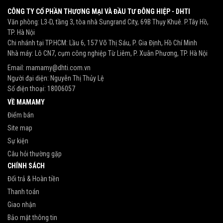
CÔNG TY CỔ PHẦN THƯƠNG MẠI VÀ ĐẦU TƯ ĐÔNG HIỆP - DHTI
Văn phòng: L3-D, tầng 3, tòa nhà Sungrand City, 69B Thụy Khuê. P.Tây Hồ,
TP. Hà Nội
Chi nhánh tại TP.HCM: Lầu 6, 157 Võ Thị Sáu, P. Gia Định, Hồ Chí Minh
Nhà máy: Lô CN7, cụm công nghiệp Từ Liêm, P. Xuân Phương, TP. Hà Nội
Email:
mamamy@dhti.com.vn
Người đại diện: Nguyễn Thị Thủy Lệ
Số điện thoại:
18006057
VỀ MAMAMY
Điểm bán
Site map
Sự kiện
Câu hỏi thường gặp
CHÍNH SÁCH
Đổi trả & Hoàn tiền
Thanh toán
Giao nhận
Bảo mật thông tin