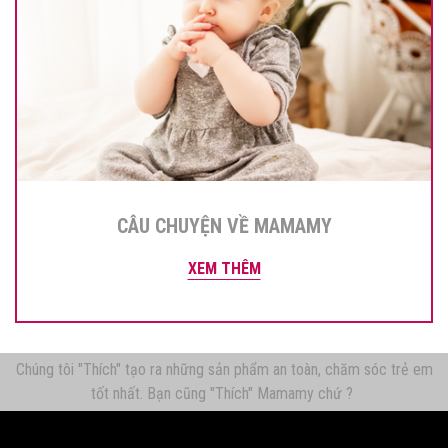
CÂU CHUYỆN VỀ MAMAMY
XEM THÊM
Chúng tôi "Thích" tạo ra những sản phẩm an toàn, chăm sóc trẻ em
tốt nhất. Bạn cũng "Thích" Mamamy chứ ?