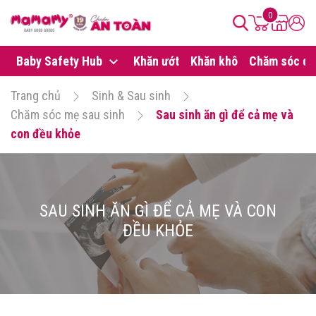
0
Baby Safety Hub
Khăn ướt
Khăn khô
Chăm sóc da
Trang chủ
Sinh & Sau sinh
Chăm sóc mẹ sau sinh
Sau sinh ăn gì để cả mẹ và
con đều khỏe
SAU SINH ĂN GÌ ĐỂ CẢ MẸ VÀ CON
ĐỀU KHỎE