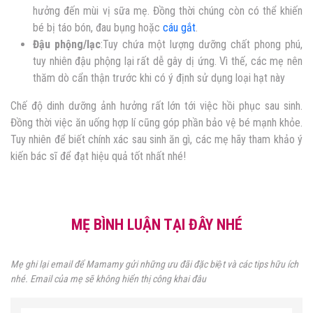
hưởng đến mùi vị sữa mẹ. Đồng thời chúng còn có thể khiến
bé bị táo bón, đau bụng hoặc
cáu gắt
.
Đậu phộng/lạc
:Tuy chứa một lượng dưỡng chất phong phú,
tuy nhiên đậu phộng lại rất dễ gây dị ứng. Vì thế, các mẹ nên
thăm dò cẩn thận trước khi có ý định sử dụng loại hạt này
Chế độ dinh dưỡng ảnh hưởng rất lớn tới việc hồi phục sau sinh.
Đồng thời việc ăn uống hợp lí cũng góp phần bảo vệ bé mạnh khỏe.
Tuy nhiên để biết chính xác sau sinh ăn gì, các mẹ hãy tham khảo ý
kiến bác sĩ để đạt hiệu quả tốt nhất nhé!
MẸ BÌNH LUẬN TẠI ĐÂY NHÉ
Mẹ ghi lại email để Mamamy gửi những ưu đãi đặc biệt và các tips hữu ích
nhé. Email của mẹ sẽ không hiển thị công khai đâu