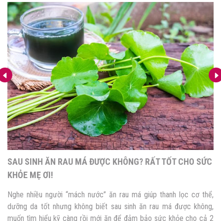
SAU SINH ĂN RAU MÁ ĐƯỢC KHÔNG? RẤT TỐT CHO SỨC
KHỎE MẸ ƠI!
Nghe nhiều người “mách nước” ăn rau má giúp thanh lọc cơ thể,
dưỡng da tốt nhưng không biết sau sinh ăn rau má được không,
muốn tìm hiểu kỹ càng rồi mới ăn để đảm bảo sức khỏe cho cả 2