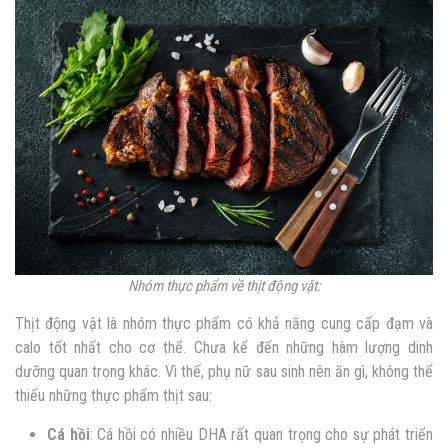
Nhóm thực phẩm về thịt động vật:
Thịt động vật là nhóm thực phẩm có khả năng cung cấp đạm và
calo tốt nhất cho cơ thể. Chưa kể đến những hàm lượng dinh
dưỡng quan trọng khác. Vì thế, phụ nữ sau sinh nên ăn gì, không thể
thiếu những thực phẩm thịt sau:
Cá hồi
: Cá hồi có nhiều DHA rất quan trọng cho sự phát triển