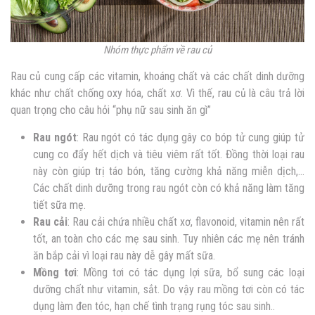
Nhóm thực phẩm về rau củ
Rau củ cung cấp các vitamin, khoáng chất và các chất dinh dưỡng
khác như chất chống oxy hóa, chất xơ. Vì thế, rau củ là câu trả lời
quan trọng cho câu hỏi “phụ nữ sau sinh ăn gì”
Rau ngót
: Rau ngót có tác dụng gây co bóp tử cung giúp tử
cung co đẩy hết dịch và tiêu viêm rất tốt. Đồng thời loại rau
này còn giúp trị táo bón, tăng cường khả năng miễn dịch,…
Các chất dinh dưỡng trong rau ngót còn có khả năng làm tăng
tiết sữa mẹ.
Rau cải
: Rau cải chứa nhiều chất xơ, flavonoid, vitamin nên rất
tốt, an toàn cho các mẹ sau sinh. Tuy nhiên các mẹ nên tránh
ăn bắp cải vì loại rau này dễ gây mất sữa.
Mồng tơi
: Mồng tơi có tác dụng lợi sữa, bổ sung các loại
dưỡng chất như vitamin, sắt. Do vậy rau mồng tơi còn có tác
dụng làm đen tóc, hạn chế tình trạng rụng tóc sau sinh..