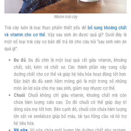
Nhóm trái cây
Trái cây luôn là loại thực phẩm thiết yếu để
bổ sung khoáng chất
và vitamin cho cơ thể
. Vậy sau sinh ăn được quả gì? Dưới đây là
một số loại trái cây cơ bản để trả lời cho câu hỏi “sau sinh nên ăn
quả gì”:
Đu đủ
: Đu đủ chín là một loại quả rất giàu vitamin, khoáng
chất, sắt, kẽm và chất xơ. Các thành phần này cung cấp
dưỡng chất cho cơ thể và giúp hệ tiêu hóa hoạt động tốt hơn.
Đặc biệt đu đủ xanh hầm móng giò là một trong số những
món ăn lợi sữa cho mẹ sau sinh, giảm suy nhược cơ thể.
Chuối
: Chuối không chỉ giàu vitamin, khoáng chất mà còn
chứa hàm lượng calo cao. Do đó chuối có thể giúp duy trì
dòng sữa mẹ tốt hơn. Bên cạnh đó, chuối còn chứa hàm lượng
lớn sắt và xenlulozơ giúp bổ máu, tái tạo hồng cầu và hỗ trợ
hệ tiêu hóa.
Vú sữa
: Vú sữa chứa một lượng lớn dưỡng chất như protein,