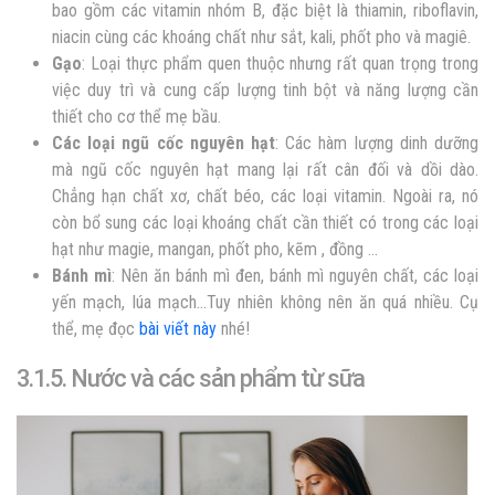
bao gồm các vitamin nhóm B, đặc biệt là thiamin, riboflavin,
niacin cùng các khoáng chất như sắt, kali, phốt pho và magiê.
Gạo
: Loại thực phẩm quen thuộc nhưng rất quan trọng trong
việc duy trì và cung cấp lượng tinh bột và năng lượng cần
thiết cho cơ thể mẹ bầu.
Các loại ngũ cốc nguyên hạt
: Các hàm lượng dinh dưỡng
mà ngũ cốc nguyên hạt mang lại rất cân đối và dồi dào.
Chẳng hạn chất xơ, chất béo, các loại vitamin. Ngoài ra, nó
còn bổ sung các loại khoáng chất cần thiết có trong các loại
hạt như magie, mangan, phốt pho, kẽm , đồng …
Bánh mì
: Nên ăn bánh mì đen, bánh mì nguyên chất, các loại
yến mạch, lúa mạch…Tuy nhiên không nên ăn quá nhiều. Cụ
thể, mẹ đọc
bài viết này
nhé!
3.1.5. Nước và các sản phẩm từ sữa