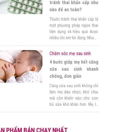
mẹ […]
tránh thai khẩn cấp như
nào để an toàn?
Thuốc tránh thai khẩn cấp là
một phương pháp ngừa thai
tiện dụng và hiệu quả được
nhiều chị em tin dùng. Nhưng
liệu sau sinh uống thuốc
tránh thai khẩn cấp có ảnh
Chăm sóc mẹ sau sinh
hưởng gì đến sức khỏe của
4 bước giúp mẹ hết căng
mẹ và bé không? Mẹ nên sử
dụng như thế nào để đảm
sữa sau sinh nhanh
bảo an […]
chóng, đơn giản
Căng sữa sau sinh không chỉ
làm mẹ đau nhức, khó chịu
mà còn khiến việc cho con
bú sữa khó khăn hơn. Mẹ lo
lắng vì sợ nếu kéo dài, sẽ ảnh
hưởng đến con, sợ không đủ
sữa cho con bú? Hiểu được
ẢN PHẨM BÁN CHẠY NHẤT
khó khăn của mẹ, Góc của