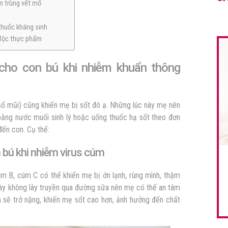
m trùng vết mổ
thuốc kháng sinh
 độc thực phẩm
cho con bú khi nhiễm khuẩn thông
sổ mũi) cũng khiến mẹ bị sốt đó ạ. Những lúc này mẹ nên
bằng nước muối sinh lý hoặc uống thuốc hạ sốt theo đơn
đến con. Cụ thể:
 bú khi nhiễm virus cúm
m B, cúm C có thể khiến mẹ bị ớn lạnh, rùng mình, thậm
này không lây truyền qua đường sữa nên mẹ có thể an tâm
úm sẽ trở nặng, khiến mẹ sốt cao hơn, ảnh hưởng đến chất