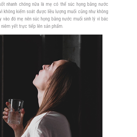
 sốt nhanh chóng nữa là mẹ có thể súc họng bằng nước
ì không kiểm soát được liều lượng muối cũng như không
ay vào đó mẹ nên súc họng bằng nước muối sinh lý vì bác
à niêm yết trực tiếp lên sản phẩm.