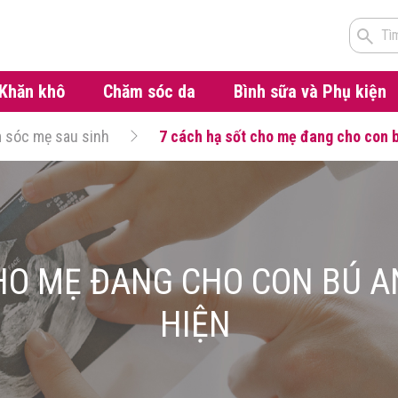
Tì
Khăn khô
Chăm sóc da
Bình sữa và Phụ kiện
 sóc mẹ sau sinh
7 cách hạ sốt cho mẹ đang cho con b
HO MẸ ĐANG CHO CON BÚ A
HIỆN