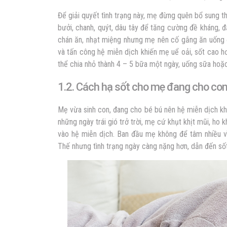
Để giải quyết tình trạng này, mẹ đừng quên bổ sung 
bưởi, chanh, quýt, dâu tây để tăng cường đề kháng, 
chán ăn, nhạt miệng nhưng mẹ nên cố gắng ăn uống đầ
và tấn công hệ miễn dịch khiến mẹ uể oải, sốt cao 
thể chia nhỏ thành 4 – 5 bữa một ngày, uống sữa hoặ
1.2. Cách hạ sốt cho mẹ đang cho con
Mẹ vừa sinh con, đang cho bé bú nên hệ miễn dịch k
những ngày trái gió trở trời, mẹ cứ khụt khịt mũi, ho 
vào hệ miễn dịch. Ban đầu mẹ không để tâm nhiều vì
Thế nhưng tình trạng ngày càng nặng hơn, dẫn đến sốt 