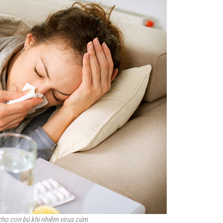
ho con bú khi nhiễm virus cúm