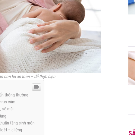
o con bú an toàn – dễ thực hiện
uẩn thông thường
virus cúm
, sổ mũi
rùng
 khuẩn tầng sinh môn
loét – dị ứng
S