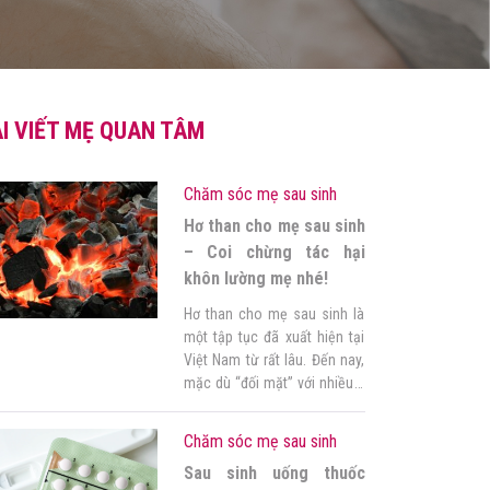
I VIẾT MẸ QUAN TÂM
Chăm sóc mẹ sau sinh
Hơ than cho mẹ sau sinh
– Coi chừng tác hại
khôn lường mẹ nhé!
Hơ than cho mẹ sau sinh là
một tập tục đã xuất hiện tại
Việt Nam từ rất lâu. Đến nay,
mặc dù “đối mặt” với nhiều ý
kiến trái chiều, quan niệm ở
cữ này vẫn được áp dụng phổ
Chăm sóc mẹ sau sinh
biến. Trong bài viết này, Góc
Sau sinh uống thuốc
của mẹ sẽ giải đáp thắc mắc