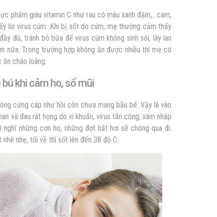
thực phẩm giàu vitamin C như rau có màu xanh đậm,.. cam,
đẩy lùi virus cúm. Khi bị sốt do cúm, mẹ thường cảm thấy
y đủ, tránh bỏ bữa để virus cúm không sinh sôi, lây lan
hơn nữa. Trong trường hợp không ăn được nhiều thì mẹ có
c ăn cháo loãng.
 bú khi cảm ho, sổ mũi
hông cứng cáp như hồi còn chưa mang bầu bé. Vậy là vào
khan và đau rát họng do vi khuẩn, virus tấn công, xâm nhập
 nghĩ những cơn ho, những đợt hắt hơi sẽ chóng qua đi.
nhè nhẹ, tối về thì sốt lên đến 38 độ C.