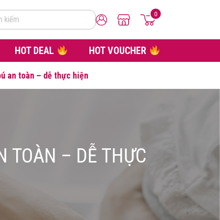
0
m kiếm
HOT DEAL
HOT VOUCHER
ú an toàn – dễ thực hiện
N TOÀN – DỄ THỰC