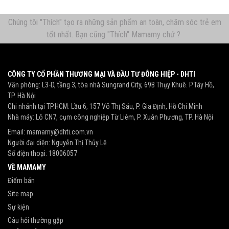
Chúng tôi "Thích" tạo ra những sản phẩm an toàn, chăm sóc trẻ em
tốt nhất. Bạn cũng "Thích" Mamamy chứ ?
CÔNG TY CỔ PHẦN THƯƠNG MẠI VÀ ĐẦU TƯ ĐÔNG HIỆP - DHTI
Văn phòng: L3-D, tầng 3, tòa nhà Sungrand City, 69B Thụy Khuê. P.Tây Hồ,
TP. Hà Nội
Chi nhánh tại TP.HCM: Lầu 6, 157 Võ Thị Sáu, P. Gia Định, Hồ Chí Minh
Nhà máy: Lô CN7, cụm công nghiệp Từ Liêm, P. Xuân Phương, TP. Hà Nội
Email:
mamamy@dhti.com.vn
Người đại diện: Nguyễn Thị Thủy Lệ
Số điện thoại:
18006057
VỀ MAMAMY
Điểm bán
Site map
Sự kiện
Câu hỏi thường gặp