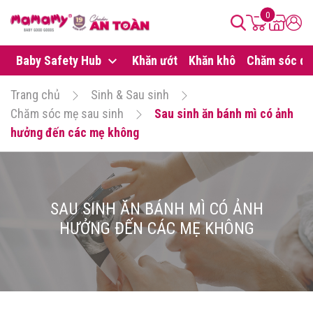
0
Baby Safety Hub
Khăn ướt
Khăn khô
Chăm sóc da
Trang chủ
Sinh & Sau sinh
Chăm sóc mẹ sau sinh
Sau sinh ăn bánh mì có ảnh
hưởng đến các mẹ không
SAU SINH ĂN BÁNH MÌ CÓ ẢNH
HƯỞNG ĐẾN CÁC MẸ KHÔNG