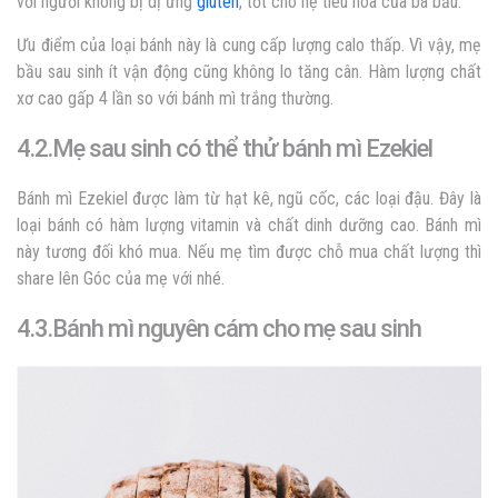
với người không bị dị ứng
gluten
, tốt cho hệ tiêu hóa của bà bầu.
Ưu điểm của loại bánh này là cung cấp lượng calo thấp. Vì vậy, mẹ
bầu sau sinh ít vận động cũng không lo tăng cân. Hàm lượng chất
xơ cao gấp 4 lần so với bánh mì trắng thường.
4.2.Mẹ sau sinh có thể thử bánh mì Ezekiel
Bánh mì Ezekiel được làm từ hạt kê, ngũ cốc, các loại đậu. Đây là
loại bánh có hàm lượng vitamin và chất dinh dưỡng cao. Bánh mì
này tương đối khó mua. Nếu mẹ tìm được chỗ mua chất lượng thì
share lên Góc của mẹ với nhé.
4.3.Bánh mì nguyên cám cho mẹ sau sinh