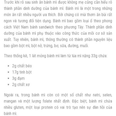
Trước khi rõ sau sinh ăn bánh mì được không mẹ cũng cần hiểu rõ
thành phần dinh dưỡng của bánh mì. Bánh mì là một trong những
món ăn rất nhiều người ưa thích. Bởi chúng có mùi thơm ăn bùi rất
ngon và tương đối tiện dụng. Bánh mì bao gồm loại ổ theo phong
cách Việt Nam bánh sandwich theo phương Tây. Thành phần dinh
dưỡng của bánh mì phụ thuộc vào công thức của mỗi cơ sở sản
xuất. Tuy nhiên, bánh mì, thông thường có thành phần nguyên liệu
bao gồm bột mì, bột nở, trứng, bơ, sữa, đường, muối.
Theo thống kê, 1 lát mỏng bánh mì làm từ lúa mì nặng 33g chứa:
2g chất béo
17g tinh bột
3g đạm
2g chất xơ
Ngoài ra, trong bánh mì còn có một số chất như natri, selen,
mangan và một lượng folate nhất định. Đặc biệt, bánh mì chứa
nhiều gluten, một loại protein có vai trò tạo nên sự đàn hồi của
bánh mì.