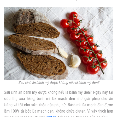
Sau sinh ăn bánh mỳ được không nếu là bánh mỳ đen?
Sau sinh ăn bánh mỳ được không nếu là bánh mỳ đen? Ngày nay tại
siêu thị, cửa hàng, bánh mì lúa mạch đen như giải pháp cho ăn
kiêng và tốt cho sức khỏe của phụ nữ. Bánh mì lúa mạch đen được
làm 100% từ bột lúa mạch đen, không chứa gluten. Vì vậy thích hợp