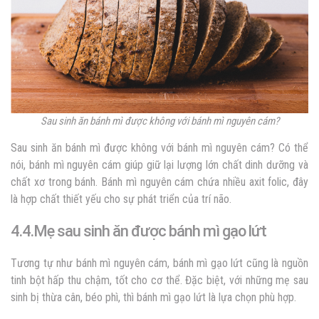
Sau sinh ăn bánh mì được không với bánh mì nguyên cám?
Sau sinh ăn bánh mì được không với bánh mì nguyên cám? Có thể
nói, bánh mì nguyên cám giúp giữ lại lượng lớn chất dinh dưỡng và
chất xơ trong bánh. Bánh mì nguyên cám chứa nhiều axit folic, đây
là hợp chất thiết yếu cho sự phát triển của trí não.
4.4.Mẹ sau sinh ăn được bánh mì gạo lứt
Tương tự như bánh mì nguyên cám, bánh mì gạo lứt cũng là nguồn
tinh bột hấp thu chậm, tốt cho cơ thể. Đặc biệt, với những mẹ sau
sinh bị thừa cân, béo phì, thì bánh mì gạo lứt là lựa chọn phù hợp.