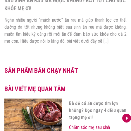
SAU SINH ĂN RAU MÁ ĐƯỢC KHÔNG? RẤT TỐT CHO SỨC
KHỎE MẸ ƠI!
Nghe nhiều người “mách nước” ăn rau má giúp thanh lọc cơ thể,
dưỡng da tốt nhưng không biết sau sinh ăn rau má được không,
muốn tìm hiểu kỹ càng rồi mới ăn để đảm bảo sức khỏe cho cả 2
mẹ con. Hiểu được nỗi lo lắng đó, bài viết dưới đây sẽ […]
SẢN PHẨM BÁN CHẠY NHẤT
BÀI VIẾT MẸ QUAN TÂM
Bà đẻ có ăn được tim lợn
không? Đọc ngay 4 điều quan
trọng mẹ ơi!
Chăm sóc mẹ sau sinh