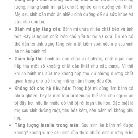
lượng, nhưng bánh mì lại bị cho là nghèo dinh dưỡng cần thiết.
Mẹ sau sinh cần món ăn nhiều dinh dưỡng để đủ sức khỏe và
sữa cho con bú.
Bánh mì gây tăng cân
: Bánh mì chứa nhiều chất béo và tinh
bột. Đây là nguồn chất béo chủ yếu từ bơ và sữa. Do đó có
thể dẫn tới tình trạng tăng cân mất kiểm soát nếu mẹ sau sinh
ăn nhiều bánh mì.
Giảm hấp thu
: bánh mì còn chứa axit phytic, chất ngăn cản
hấp thụ một số khoáng chất cần thiết như sắt, canxi,. Vì thế
khi ăn bánh mì, sữa mẹ không hấp thụ đủ những dưỡng chất
quan trọng cho trẻ trong những năm tháng đầu đời.
Không tốt cho hệ tiêu hóa
: Trong bột mì dùng làm bánh có
chứa gluten. Đây là một loại protein có thể làm cho người ăn
bị đầy hơi, nếu ăn nhiều có thể bị rối loạn tiêu hóa. Đặc biệt là
mẹ sau sinh đường ruột, tiêu hóa kém, nên bánh mì không phù
hợp.
Tăng lượng insulin trong máu
: Sau sinh ăn bánh mì được
không? không vì mẹ sau sinh cần thực phẩm dinh dưỡng là lợi