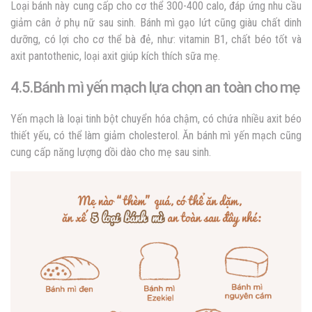
Loại bánh này cung cấp cho cơ thể 300-400 calo, đáp ứng nhu cầu
giảm cân ở phụ nữ sau sinh. Bánh mì gạo lứt cũng giàu chất dinh
dưỡng, có lợi cho cơ thể bà đẻ, như: vitamin B1, chất béo tốt và
axit pantothenic, loại axit giúp kích thích sữa mẹ.
4.5.Bánh mì yến mạch lựa chọn an toàn cho mẹ
Yến mạch là loại tinh bột chuyển hóa chậm, có chứa nhiều axit béo
thiết yếu, có thể làm giảm cholesterol. Ăn bánh mì yến mạch cũng
cung cấp năng lượng dồi dào cho mẹ sau sinh.