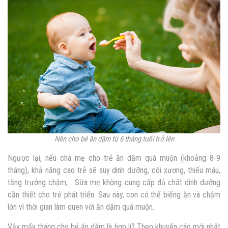
Nên cho bé ăn dặm từ 6 tháng tuổi trở lên
Ngược lại, nếu cha mẹ cho trẻ ăn dặm quá muộn (khoảng 8-9
tháng), khả năng cao trẻ sẽ suy dinh dưỡng, còi xương, thiếu máu,
tăng trưởng chậm,… Sữa mẹ không cung cấp đủ chất dinh dưỡng
cần thiết cho trẻ phát triển. Sau này, con có thể biếng ăn và chậm
lớn vì thời gian làm quen với ăn dặm quá muộn.
Vậy mấy tháng cho bé ăn dặm là hợp lí? Theo khuyến cáo mới nhất