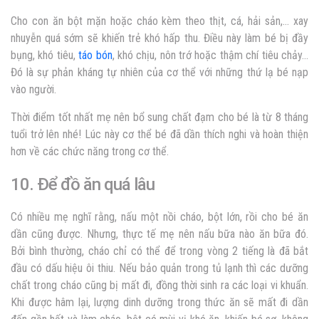
Cho con ăn bột mặn hoặc cháo kèm theo thịt, cá, hải sản,… xay
nhuyễn quá sớm sẽ khiến trẻ khó hấp thu. Điều này làm bé bị đầy
bụng, khó tiêu,
táo bón
, khó chịu, nôn trớ hoặc thậm chí tiêu chảy…
Đó là sự phản kháng tự nhiên của cơ thể với những thứ lạ bé nạp
vào người.
Thời điểm tốt nhất mẹ nên bổ sung chất đạm cho bé là từ 8 tháng
tuổi trở lên nhé! Lúc này cơ thể bé đã dần thích nghi và hoàn thiện
hơn về các chức năng trong cơ thể.
10. Để đồ ăn quá lâu
Có nhiều mẹ nghĩ rằng, nấu một nồi cháo, bột lớn, rồi cho bé ăn
dần cũng được. Nhưng, thực tế mẹ nên nấu bữa nào ăn bữa đó.
Bởi bình thường, cháo chỉ có thể để trong vòng 2 tiếng là đã bắt
đầu có dấu hiệu ôi thiu. Nếu bảo quản trong tủ lạnh thì các dưỡng
chất trong cháo cũng bị mất đi, đồng thời sinh ra các loại vi khuẩn.
Khi được hâm lại, lượng dinh dưỡng trong thức ăn sẽ mất đi dần