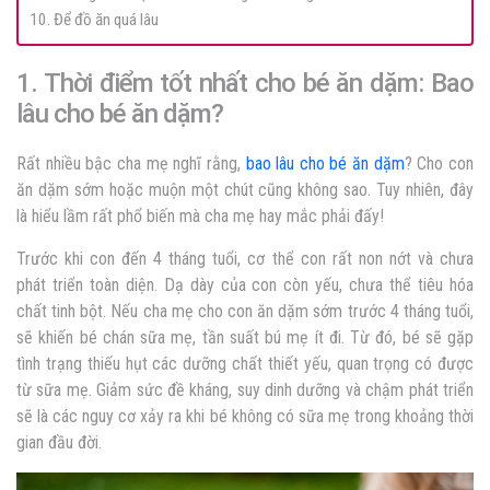
10. Để đồ ăn quá lâu
1. Thời điểm tốt nhất cho bé ăn dặm: Bao
lâu cho bé ăn dặm?
Rất nhiều bậc cha mẹ nghĩ rằ
ng,
bao lâu cho bé ăn dặm
? Cho con
ăn dặm sớm hoặc muộn một chút cũng không sao. Tuy nhiên, đây
là hiểu lầm rất phổ biến mà cha mẹ hay mắc phải đấy!
Trước khi con đến 4 tháng tuổi, cơ thể con rất non nớt và chưa
phát triển toàn diện. Dạ dày của con còn yếu, chưa thể tiêu hóa
chất tinh bột. Nếu cha mẹ cho con ăn dặm sớm trước 4 tháng tuổi,
sẽ khiến bé chán sữa mẹ, tần suất bú mẹ ít đi. Từ đó, bé sẽ gặp
tình trạng thiếu hụt các dưỡng chất thiết yếu, quan trọng có được
từ sữa mẹ. Giảm sức đề kháng, suy dinh dưỡng và chậm phát triển
sẽ là các nguy cơ xảy ra khi bé không có sữa mẹ trong khoảng thời
gian đầu đời.