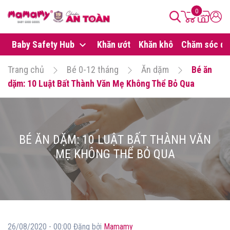
0
Baby Safety Hub
Khăn ướt
Khăn khô
Chăm sóc da
Trang chủ
Bé 0-12 tháng
Ăn dặm
Bé ăn
dặm: 10 Luật Bất Thành Văn Mẹ Không Thể Bỏ Qua
BÉ ĂN DẶM: 10 LUẬT BẤT THÀNH VĂN
MẸ KHÔNG THỂ BỎ QUA
26/08/2020 - 00:00 Đăng bởi
Mamamy