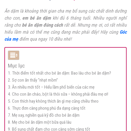
Ăn dặm là khoảng thời gian cha mẹ bổ sung các chất dinh dưỡng
cho con,
em bé ăn dặm
khi đủ 6 tháng tuổi. Nhiều người nghĩ
rằng cho
bé ăn dặm đúng cách
rất dễ. Nhưng mẹ ơi, có rất nhiều
hiểu lầm mà có thể mẹ cũng đang mắc phải đấy! Hãy cùng
Góc
của mẹ
điểm qua ngay 10 điều nhé!
Mục lục
1. Thời điểm tốt nhất cho bé ăn dặm: Bao lâu cho bé ăn dặm?
2. Sợ con ăn thấy “nhạt mồm”
3. Ăn nhiều mới tốt – Hiểu lầm phổ biến của các mẹ
4. Cho con ăn cháo, bột là thôi sữa – không phải đâu mẹ ơi!
5. Con thích hay không thích ăn gì mẹ cũng chiều theo
6. Thực đơn càng phong phú đa dạng càng tốt
7. Mẹ xay, nghiền quá kỹ đồ cho bé ăn dặm
8. Mẹ cho bé ăn dặm một bữa quá lâu
9. Bổ sung chất đạm cho con càng sớm càng tốt