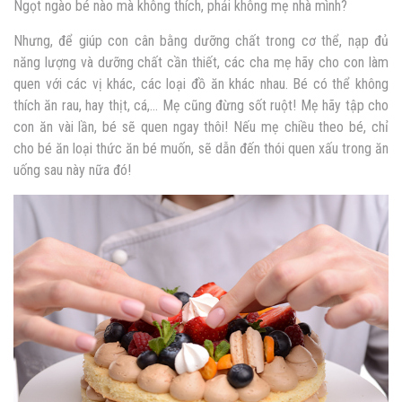
Ngọt ngào bé nào mà không thích, phải không mẹ nhà mình?
Nhưng, để giúp con cân bằng dưỡng chất trong cơ thể, nạp đủ
năng lượng và dưỡng chất cần thiết, các cha mẹ hãy cho con làm
quen với các vị khác, các loại đồ ăn khác nhau. Bé có thể không
thích ăn rau, hay thịt, cá,… Mẹ cũng đừng sốt ruột! Mẹ hãy tập cho
con ăn vài lần, bé sẽ quen ngay thôi! Nếu mẹ chiều theo bé, chỉ
cho bé ăn loại thức ăn bé muốn, sẽ dẫn đến thói quen xấu trong ăn
uống sau này nữa đó!