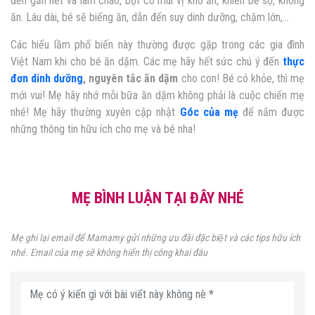
đến gần hết và làm cháo, bột có mùi vị khó ăn, khiến bé sợ, không
ăn. Lâu dài, bé sẽ biếng ăn, dẫn đến suy dinh dưỡng, chậm lớn,…
Các hiểu lầm phổ biến này thường được gặp trong các gia đình
Việt Nam khi cho bé ăn dặm. Các mẹ hãy hết sức chú ý đến
thực
đơn dinh dưỡng
, nguyên tắc ăn dặm
cho con! Bé có khỏe, thì mẹ
mới vui! Mẹ hãy nhớ mỗi bữa ăn dặm không phải là cuộc chiến mẹ
nhé! Mẹ hãy thường xuyên cập nhật
Góc của mẹ
để nắm được
những thông tin hữu ích cho mẹ và bé nha!
MẸ BÌNH LUẬN TẠI ĐÂY NHÉ
Mẹ ghi lại email để Mamamy gửi những ưu đãi đặc biệt và các tips hữu ích
nhé. Email của mẹ sẽ không hiển thị công khai đâu