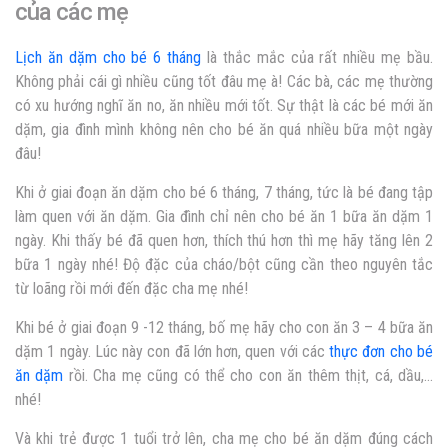
của các mẹ
Lịch ăn dặm cho bé 6 tháng
là thắc mắc của rất nhiều mẹ bầu.
Không phải cái gì nhiều cũng tốt đâu mẹ à! Các bà, các mẹ thường
có xu hướng nghĩ ăn no, ăn nhiều mới tốt. Sự thật là các bé mới ăn
dặm, gia đình mình không nên cho bé ăn quá nhiều bữa một ngày
đâu!
Khi ở giai đoạn ăn dặm cho bé
6 tháng, 7 tháng, tức là bé đang tập
làm quen với ăn dặm. Gia đình chỉ nên cho bé ăn 1 bữa ăn dặm 1
ngày. Khi thấy bé đã quen hơn, thích thú hơn thì mẹ hãy tăng lên 2
bữa 1 ngày nhé! Độ đặc của cháo/bột cũng cần theo nguyên tắc
từ loãng rồi mới đến đặc cha mẹ nhé!
Khi bé ở giai đoạn 9 -12 tháng, bố mẹ hãy cho con ăn 3 – 4 bữa ăn
dặm 1 ngày. Lúc này con đã lớn hơn, quen với các
thực đơn cho bé
ăn dặm
rồi. Cha mẹ cũng có thể cho con ăn thêm thịt, cá, dầu,…
nhé!
Và khi trẻ được 1 tuổi trở lên, cha mẹ cho bé ăn dặm đúng cách