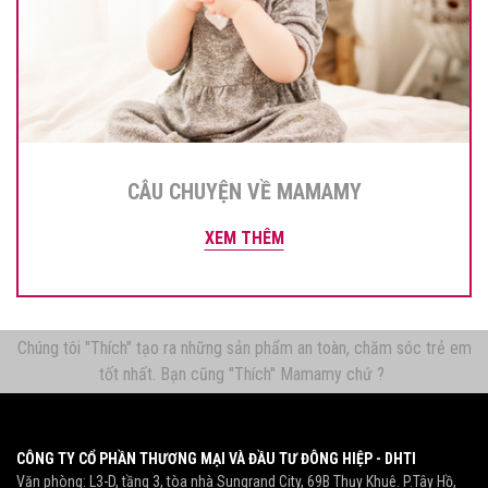
CÂU CHUYỆN VỀ MAMAMY
XEM THÊM
Chúng tôi "Thích" tạo ra những sản phẩm an toàn, chăm sóc trẻ em
tốt nhất. Bạn cũng "Thích" Mamamy chứ ?
CÔNG TY CỔ PHẦN THƯƠNG MẠI VÀ ĐẦU TƯ ĐÔNG HIỆP - DHTI
Văn phòng: L3-D, tầng 3, tòa nhà Sungrand City, 69B Thụy Khuê. P.Tây Hồ,