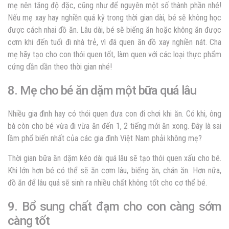
mẹ nên tăng độ đặc, cũng như để nguyên một số thành phần nhé!
Nếu mẹ xay hay nghiền quá kỹ trong thời gian dài, bé sẽ không học
được cách nhai đồ ăn. Lâu dài, bé sẽ biếng ăn hoặc không ăn được
cơm khi đến tuổi đi nhà trẻ, vì đã quen ăn đồ xay nghiền nát. Cha
mẹ hãy tạo cho con thói quen tốt, làm quen với các loại thực phẩm
cứng dần dần theo thời gian nhé!
8. Mẹ cho bé ăn dặm một bữa quá lâu
Nhiều gia đình hay có thói quen đưa con đi chơi khi ăn. Có khi, ông
bà còn cho bé vừa đi vừa ăn đến 1, 2 tiếng mới ăn xong. Đây là sai
lầm phổ biến nhất của các gia đình Việt Nam phải không mẹ?
Thời gian bữa ăn dặm kéo dài quá lâu sẽ tạo thói quen xấu cho bé.
Khi lớn hơn bé có thể sẽ ăn cơm lâu, biếng ăn, chán ăn. Hơn nữa,
đồ ăn để lâu quá sẽ sinh ra nhiều chất không tốt cho cơ thể bé.
9. Bổ sung chất đạm cho con càng sớm
càng tốt