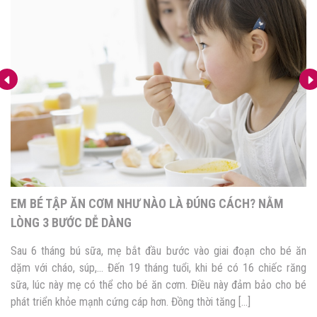
EM BÉ TẬP ĂN CƠM NHƯ NÀO LÀ ĐÚNG CÁCH? NẰM
LÒNG 3 BƯỚC DỄ DÀNG
Sau 6 tháng bú sữa, mẹ bắt đầu bước vào giai đoạn cho bé ăn
dặm với cháo, súp,… Đến 19 tháng tuổi, khi bé có 16 chiếc răng
sữa, lúc này mẹ có thể cho bé ăn cơm. Điều này đảm bảo cho bé
phát triển khỏe mạnh cứng cáp hơn. Đồng thời tăng […]