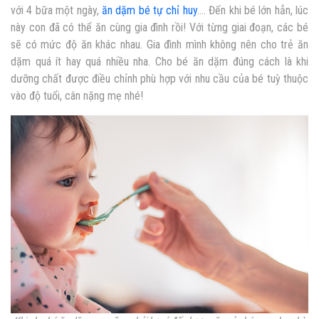
với 4 bữa một ngày,
ăn dặm bé tự chỉ huy
…
. Đến khi bé lớn hẳn, lúc
này con đã có thể ăn cùng gia đình rồi! Với từng giai đoạn, các bé
sẽ có mức độ ăn khác nhau. Gia đình mình không nên cho trẻ ăn
dặm quá ít hay quá nhiều nha. Cho bé ăn dặm đúng cách là khi
dưỡng chất được điều chỉnh phù hợp với nhu cầu của bé tuỳ thuộc
vào độ tuổi, cân nặng mẹ nhé!