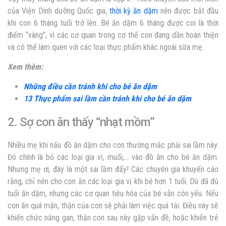
của Viện Dinh dưỡng Quốc gia,
thời kỳ ăn dặm
nên được bắt đầu
khi con
6 tháng tuổi trở lên. Bé ăn dặm 6 tháng được coi là thời
điểm “vàng”, vì các cơ quan trong cơ thể con đang dần hoàn thiện
và có thể làm quen với các loại thực phẩm khác ngoài sữa mẹ.
Xem thêm:
Những điều cần tránh khi cho bé ăn dặm
13 Thực phẩm sai lầm cần tránh khi cho bé ăn dặm
2. Sợ con ăn thấy “nhạt mồm”
Nhiều mẹ khi nấu đồ ăn dặm cho con thường mắc phải sai lầm này.
Đó chính là bỏ các loại gia vị, muối,… vào đồ ăn cho bé ăn dặm.
Nhưng mẹ ơi, đây là một sai lầm đấy! Các chuyên gia khuyến cáo
rằng, chỉ nên cho con ăn các loại gia vị khi bé hơn 1 tuổi. Dù đã đủ
tuổi ăn dặm, nhưng các cơ quan tiêu hóa của bé vẫn còn yếu. Nếu
con ăn quá mặn, thận của con sẽ phải làm việc quá tải. Điều này sẽ
khiến chức năng gan, thận con sau này gặp vấn đề, hoặc khiến trẻ