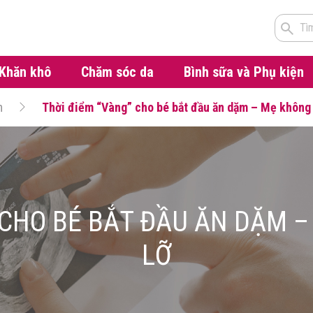
Tì
Khăn khô
Chăm sóc da
Bình sữa và Phụ kiện
m
Thời điểm “Vàng” cho bé bắt đầu ăn dặm – Mẹ không 
 CHO BÉ BẮT ĐẦU ĂN DẶM 
LỠ