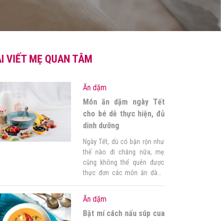
I VIẾT MẸ QUAN TÂM
Ăn dặm
Món ăn dặm ngày Tết
cho bé dễ thực hiện, đủ
dinh dưỡng
Ngày Tết, dù có bận rộn như
thế nào đi chăng nữa, mẹ
cũng không thể quên được
thực đơn các món ăn dành
cho con. Để không bị bối rối
và vất vả trong quá trình thực
Ăn dặm
hiện, mẹ hãy lên thực đơn
Bật mí cách nấu súp cua
các món ăn dặm ngày Tết