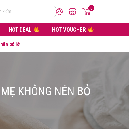
0
m kiếm
HOT DEAL
HOT VOUCHER
nên bỏ lỡ
– MẸ KHÔNG NÊN BỎ