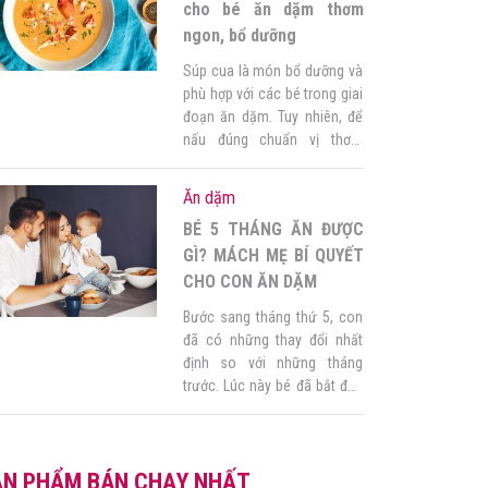
cho bé trong 3 ngày […]
cho bé ăn dặm thơm
ngon, bổ dưỡng
Súp cua là món bổ dưỡng và
phù hợp với các bé trong giai
đoạn ăn dặm. Tuy nhiên, để
nấu đúng chuẩn vị thơm
ngon, hấp dẫn và đủ dinh
dưỡng không hề đơn giản. Vì
Ăn dặm
vậy, hôm nay Góc của mẹ sẽ
BÉ 5 THÁNG ĂN ĐƯỢC
hướng dẫn mẹ cách nấu súp
cua cho bé ăn dặm đúng […]
GÌ? MÁCH MẸ BÍ QUYẾT
CHO CON ĂN DẶM
Bước sang tháng thứ 5, con
đã có những thay đổi nhất
định so với những tháng
trước. Lúc này bé đã bắt đầu
có thể ăn dặm. Theo các
chuyên gia, trẻ sơ sinh có thể
ăn dặm từ từ 4 đến 6 tháng
ẢN PHẨM BÁN CHẠY NHẤT
tuổi. Như vậy có thể giúp con