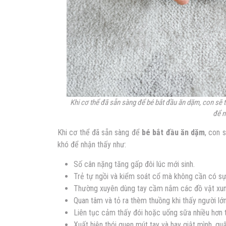
Khi cơ thể đã sẵn sàng để bé bắt đầu ăn dặm, con sẽ 
để n
Khi cơ thể đã sẵn sàng để
bé bắt đầu ăn dặm
, con 
khó để nhận thấy như:
Số cân nặng tăng gấp đôi lúc mới sinh.
Trẻ tự ngồi và kiểm soát cổ mà không cần có sự
Thường xuyên dùng tay cầm nắm các đồ vật xun
Quan tâm và tỏ ra thèm thuồng khi thấy người lớ
Liên tục cảm thấy đói hoặc uống sữa nhiều hơn 
Xuất hiện thói quen mút tay và hay giật mình, q