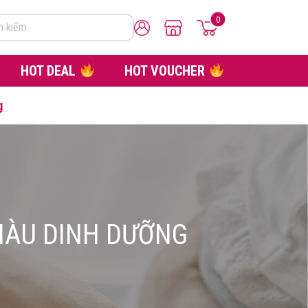
0
m kiếm
HOT DEAL
HOT VOUCHER
g
IÀU DINH DƯỠNG