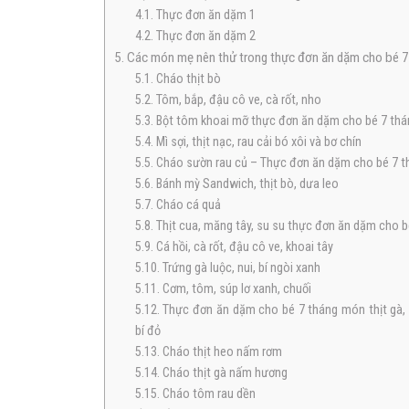
4.1. Thực đơn ăn dặm 1
4.2. Thực đơn ăn dặm 2
5. Các món mẹ nên thử trong thực đơn ăn dặm cho bé 7
5.1. Cháo thịt bò
5.2. Tôm, bắp, đậu cô ve, cà rốt, nho
5.3. Bột tôm khoai mỡ thực đơn ăn dặm cho bé 7 thá
5.4. Mì sợi, thịt nạc, rau cải bó xôi và bơ chín
5.5. Cháo sườn rau củ – Thực đơn ăn dặm cho bé 7 t
5.6. Bánh mỳ Sandwich, thịt bò, dưa leo
5.7. Cháo cá quả
5.8. Thịt cua, măng tây, su su thực đơn ăn dặm cho b
5.9. Cá hồi, cà rốt, đậu cô ve, khoai tây
5.10. Trứng gà luộc, nui, bí ngòi xanh
5.11. Cơm, tôm, súp lơ xanh, chuối
5.12. Thực đơn ăn dặm cho bé 7 tháng món thịt gà, 
bí đỏ
5.13. Cháo thịt heo nấm rơm
5.14. Cháo thịt gà nấm hương
5.15. Cháo tôm rau dền