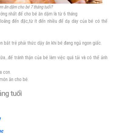
đơn ăn dặm cho bé 7 tháng tuổi?
ởng nhất để cho bé ăn dặm là từ 6 tháng
oãng đến đặc,từ ít đến nhiều để dạ dày của bé có thể
 bắt trẻ phải thức dậy ăn khi bé đang ngủ ngon giấc.
 sữa…để tránh thận của bé làm việc quá tải và có thể ảnh
a con.
 món ăn cho bé.
áng tuổi
!
ọc