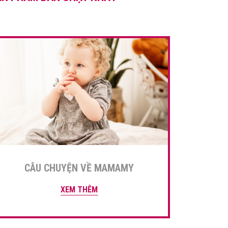
dặm với rong biển ngon như
[…]
CÂU CHUYỆN VỀ MAMAMY
XEM THÊM