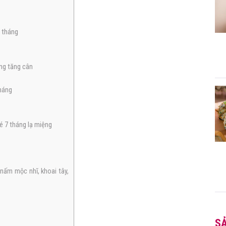
 tháng
ng tăng cân
háng
é 7 tháng lạ miệng
nấm mộc nhĩ, khoai tây,
S