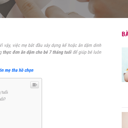
BÀ
Vì vậy, việc mẹ bắt đầu xây dựng kế hoặc ăn dặm dinh
ng
thực đơn ăn dặm cho bé 7 tháng tuổi
để giúp bé luôn
ón mẹ tha hồ chọn
 tuổi
uổi?