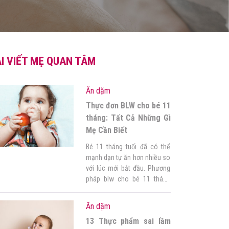
I VIẾT MẸ QUAN TÂM
Ăn dặm
Thực đơn BLW cho bé 11
tháng: Tất Cả Những Gì
Mẹ Cần Biết
Bé 11 tháng tuổi đã có thể
mạnh dạn tự ăn hơn nhiều so
với lúc mới bắt đầu. Phương
pháp blw cho bé 11 tháng
tuổi là phương pháp được
các bà mẹ quan tâm nhiều
Ăn dặm
nhất. Vậy xây dựng thực đơn
13 Thực phẩm sai lầm
blw cho bé 11 tháng như thế