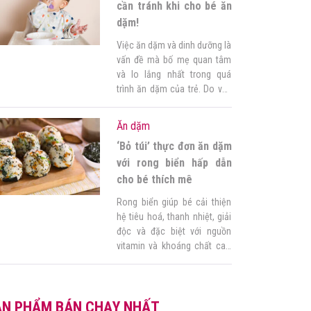
nào là hợp lý và đơn giản
cần tránh khi cho bé ăn
nhất? 1. […]
dặm!
Việc ăn dặm và dinh dưỡng là
vấn đề mà bố mẹ quan tâm
và lo lắng nhất trong quá
trình ăn dặm của trẻ. Do vậy
bố mẹ luôn đặt câu hỏi
những thực phẩm không nên
Ăn dặm
cho bé ăn dặm là gì? Bài viết
‘Bỏ túi’ thực đơn ăn dặm
dưới đây Góc của mẹ sẽ đưa
ra thông tin […]
với rong biển hấp dẫn
cho bé thích mê
Rong biển giúp bé cải thiện
hệ tiêu hoá, thanh nhiệt, giải
độc và đặc biệt với nguồn
vitamin và khoáng chất cao
sẽ giúp bé yêu cao lớn và
thông minh đó mẹ. Chính vì
vậy, mẹ còn chần chừ gì mà
ẢN PHẨM BÁN CHẠY NHẤT
không lưu lại thực đơn ăn