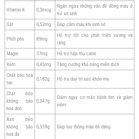
Ngăn ngừa những vấn đề đông máu ở
Vitamin K
0,3mcg
trẻ sơ sinh
Sắt
0,52mg
Giúp cầm máu khi sinh nở
Hỗ trợ tốt cho phát triển xương và
Phốt pho
89mg
răng
Magie
37mg
Hỗ trợ hấp thụ canxi
Kẽm
0,45mg
Tăng cường khả năng miễn dịch
Chất béo hoà
0,182g
Hỗ trợ duy trì sức khỏe mẹ
tan
Chất béo
Giảm nguy cơ mắc bệnh tim và giảm
không bão
0,347g
viêm.
hoà đơn
Axit béo
không bão
0,559g
Giúp lưu thông máu dễ dàng
hoà đa