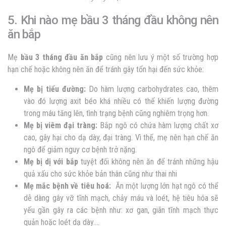
5. Khi nào mẹ bầu 3 tháng đầu không nên
ăn bắp
Mẹ
bầu 3 tháng đầu ăn bắp
cũng nên lưu ý một số trường hợp
hạn chế hoặc không nên ăn để tránh gây tổn hại đến sức khỏe:
Mẹ bị tiểu đường:
Do h
àm lượng carbohydrates cao, thêm
vào đó lượng axit béo khá nhiều có thể khiến lượng đường
trong máu tăng lên, tình trạng bệnh cũng nghiêm trọng hơn.
Mẹ bị viêm đại tràng:
Bắp ngô có chứa hàm lượng chất xơ
cao, gây hại cho dạ dày, đại tràng. Vì thế, mẹ nên hạn chế ăn
ngô để giảm nguy cơ bệnh trở nặng.
Mẹ bị dị với bắp
tuyệt đối không nên ăn để tránh những hậu
quả xấu cho sức khỏe bản thân cũng như thai nhi
Mẹ mắc bệnh về tiêu hoá:
Ăn một lượng lớn hạt ngô có thể
dễ dàng gây vỡ tĩnh mạch, chảy máu và loét, hệ tiêu hóa sẽ
yếu gần gây ra các bệnh như: xơ gan, giãn tĩnh mạch thực
quản hoặc loét dạ dày….