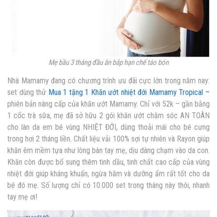
Mẹ bầu 3 tháng đầu ăn bắp hạn chế táo bón
Nhà Mamamy đang có chương trình ưu đãi cực lớn trong năm nay:
set dùng thử
Mua 1 tặng 1 Khăn ướt nhiệt đới Mamamy Tropical –
phiên bản nâng cấp của khăn ướt Mamamy. Chỉ với 52k – gần bằng
1 cốc trà sữa, mẹ đã sở hữu 2 gói khăn ướt chăm sóc AN TOÀN
cho làn da em bé vùng NHIỆT ĐỚI, dùng thoải mái cho bé cưng
trong hơi 2 tháng liền. Chất liệu vải 100% sợi tự nhiên và Rayon giúp
khăn êm mềm tựa như lòng bàn tay mẹ, dịu dàng chạm vào da con.
Khăn còn được bổ sung thêm tinh dầu, tinh chất cao cấp của vùng
nhiệt đới giúp kháng khuẩn, ngừa hăm và dưỡng ẩm rất tốt cho da
bé đó mẹ. Số lượng chỉ có 10.000 set trong tháng này thôi, nhanh
tay mẹ ơi!