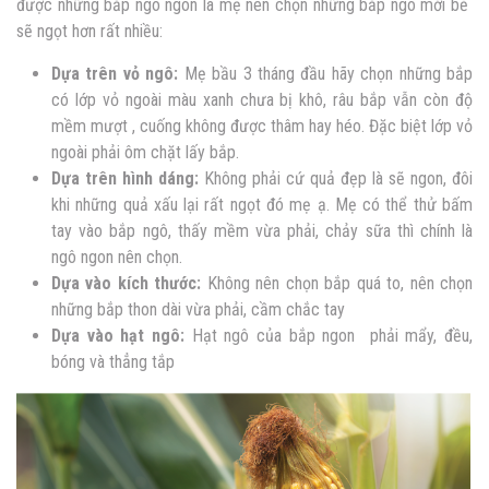
được những bắp ngô ngon là mẹ nên chọn những bắp ngô mới bẻ
sẽ ngọt hơn rất nhiều:
Dựa trên vỏ ngô:
Mẹ bầu 3 tháng đầu hãy chọn những bắp
có lớp vỏ ngoài màu xanh chưa bị khô, râu bắp vẫn còn độ
mềm mượt , cuống không được thâm hay héo. Đặc biệt lớp vỏ
ngoài phải ôm chặt lấy bắp.
Dựa trên hình dáng:
Không phải cứ quả đẹp là sẽ ngon, đôi
khi những quả xấu lại rất ngọt đó mẹ ạ. Mẹ có thể thử
bấm
tay vào bắp ngô, thấy mềm vừa phải, chảy sữa thì chính là
ngô ngon nên chọn.
Dựa vào kích thước:
Không nên chọn bắp quá to, nên chọn
những bắp thon dài vừa phải, cầm chắc tay
Dựa vào hạt ngô:
Hạt ngô của bắp ngon phải mẩy, đều,
bóng và thẳng tắp