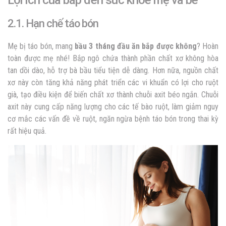
Lợi ích của bắp đến sức khỏe mẹ và bé
2.1. Hạn chế táo bón
Mẹ bị táo bón, mang
bầu 3 tháng đầu ăn bắp được không
? Hoàn
toàn được mẹ nhé! Bắp ngô chứa thành phần chất xơ không hòa
tan dồi dào, hỗ trợ bà bầu tiểu tiện dễ dàng. Hơn nữa, nguồn chất
xơ này còn tăng khả năng phát triển các vi khuẩn có lợi cho ruột
già, tạo điều kiện để biến chất xơ thành chuỗi axit béo ngắn. Chuỗi
axit này cung cấp năng lượng cho các tế bào ruột, làm giảm nguy
cơ mắc các vấn đề về ruột, ngăn ngừa bệnh táo bón trong thai kỳ
rất hiệu quả.