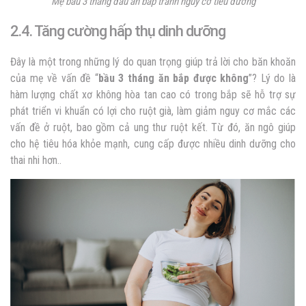
Mẹ bầu 3 tháng đầu ăn bắp tránh nguy cơ tiểu đường
2.4. Tăng cường hấp thụ dinh dưỡng
Đây là một trong những lý do quan trọng giúp trả lời cho băn khoăn
của mẹ về vấn đề “
bầu 3 tháng ăn bắp được không
”? Lý do là
hàm lượng chất xơ không hòa tan cao có trong bắp sẽ hỗ trợ sự
phát triển vi khuẩn có lợi cho ruột già, làm giảm nguy cơ mắc các
vấn đề ở ruột, bao gồm cả ung thư ruột kết. Từ đó, ăn ngô giúp
cho hệ tiêu hóa khỏe mạnh, cung cấp được nhiều dinh dưỡng cho
thai nhi hơn..