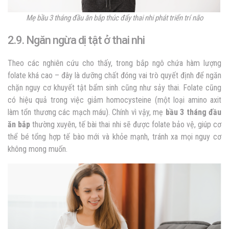
Mẹ bầu 3 tháng đầu ăn bắp thúc đẩy thai nhi phát triển trí não
2.9. Ngăn ngừa dị tật ở thai nhi
Theo các nghiên cứu cho thấy, trong bắp ngô chứa hàm lượng
folate khá cao – đây là dưỡng chất đóng vai trò quyết định để ngăn
chặn nguy cơ khuyết tật bẩm sinh cũng như sảy thai. Folate cũng
có hiệu quả trong việc giảm homocysteine (một loại amino axit
làm tổn thương các mạch máu). Chính vì vậy, mẹ
bầu 3 tháng đầu
ăn bắp
thường xuyên, tế bài thai nhi sẽ được folate bảo vệ, giúp cơ
thể bé tổng hợp tế bào mới và khỏe mạnh, tránh xa mọi nguy cơ
không mong muốn.