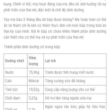
bụng. Chính vì thế, mọi hoạt động của mẹ đều sẽ ảnh hưởng tới sự
phát triển của thai nhi, đặc biệt là chế độ dinh dưỡng.
Vậy mẹ
bầu 3 tháng đầu ăn bắp được không
? Mẹ hoàn toàn có thể
ăn và thậm chí là nên có thêm thực đơn với món bắp trong bữa ăn
thai kỳ của mình. Bởi lẽ bắp có chứa nhiều thành phần dinh dưỡng
cần thiết cho cơ thể mẹ và sự phát triển của thai nhi.
Thành phần dinh dưỡng có trong bắp:
Hàm
Dưỡng chất
Lợi ích
lượng
Nước
75,96g
Tránh được tình trạng mất nước
Calo
86kcal
Tăng cường sức đề kháng
Tinh bột
19,02g
Cung cấp năng lượng cho cơ thể
Chất đạm
3,22g
Hỗ trợ làm tăng nguồn sữa mẹ
Ngăn ngừa táo bón, giúp hệ tiêu hóa
Chất xơ
2,7g