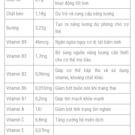
hoạt động tốt hơn
Chất béo
1,18g
Dự trữ và cung cấp năng lượng
Tạo ra năng lượng dự phòng cho cơ
Đường
3,22g
thể
Vitamin B9
46mcg
Ngăn ngừa nguy cơ dị tật bẩm sinh
Bổ sung nguồn năng lượng cần thiết
Vitamin B3
1,7mg
cho cơ thể mẹ bầu
Giúp cơ thể hấp thu và sử dụng
Vitamin B2
0,06mg
vitamin, khoáng chất khác.
Vitamin B6
0,055mg
Giảm bớt buồn nôn khi mang thai
Vitamin B1
0,2mg
Giúp tim mạch khỏe mạnh
Vitamin A
1IU
Giảm bớt tình trạng ốm nghén
Vitamin C
6,8mg
Tăng cường hệ miễn dịch
Vitamin E
0,07mg