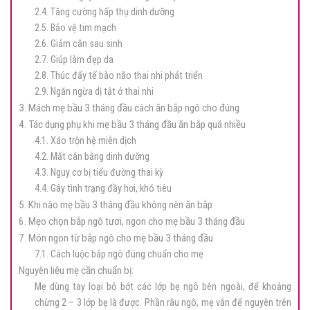
2.4. Tăng cường hấp thụ dinh dưỡng
2.5. Bảo vệ tim mạch
2.6. Giảm cân sau sinh
2.7. Giúp làm đẹp da
2.8. Thúc đẩy tế bào não thai nhi phát triển
2.9. Ngăn ngừa dị tật ở thai nhi
3. Mách mẹ bầu 3 tháng đầu cách ăn bắp ngô cho đúng
4. Tác dụng phụ khi mẹ bầu 3 tháng đầu ăn bắp quá nhiều
4.1. Xáo trộn hệ miễn dịch
4.2. Mất cân bằng dinh dưỡng
4.3. Nguy cơ bị tiểu đường thai kỳ
4.4. Gây tình trạng đầy hơi, khó tiêu
5. Khi nào mẹ bầu 3 tháng đầu không nên ăn bắp
6. Mẹo chọn bắp ngô tươi, ngon cho mẹ bầu 3 tháng đầu
7. Món ngon từ bắp ngô cho mẹ bầu 3 tháng đầu
7.1. Cách luộc bắp ngô đúng chuẩn cho mẹ
Nguyên liệu mẹ cần chuẩn bị:
Mẹ dùng tay loại bỏ bớt các lớp bẹ ngô bên ngoài, để khoảng
chừng 2 – 3 lớp bẹ là được. Phần râu ngô, mẹ vẫn để nguyên trên