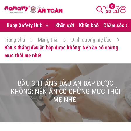
0
Baby Safety Hub
Khăn ướt
Khăn khô
Chăm sóc da
Trang chủ
Mang thai
Dinh dưỡng mẹ bầu
Bầu 3 tháng đầu ăn bắp được không: Nên ăn có chừng
mực thôi mẹ nhé!
BẦU 3 THÁNG ĐẦU ĂN BẮP ĐƯỢC
KHÔNG: NÊN ĂN CÓ CHỪNG MỰC THÔI
MẸ NHÉ!