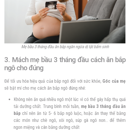
Mẹ bầu 3 tháng đầu ăn bắp ngăn ngừa dị tật bẩm sinh
3. Mách mẹ bầu 3 tháng đầu cách ăn bắp
ngô cho đúng
Để tối ưu hóa hiệu quả của bắp ngô đối với sức khỏe,
Góc của mẹ
sẽ bật mí cho mẹ cách ăn bắp ngô đúng nhé:
Không nên ăn quá nhiều ngô một lúc vì có thể gây hấp thụ quá
tải dưỡng chất. Trung bình mỗi tuần,
mẹ bầu 3 tháng đầu ăn
bắp
chỉ nên ăn từ 5- 6 bắp ngô luộc, hoặc ăn thay thế bằng
các món như chè ngô, xôi ngô, súp gà ngô non… để thêm
ngon miệng và cân bằng dưỡng chất