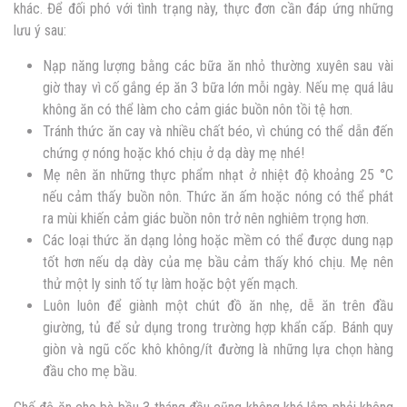
khác. Để đối phó với tình trạng này, thực đơn cần đáp ứng những
lưu ý sau:
Nạp năng lượng bằng các bữa ăn nhỏ thường xuyên sau vài
giờ thay vì cố gắng ép ăn 3 bữa lớn mỗi ngày. Nếu mẹ quá lâu
không ăn có thể làm cho cảm giác buồn nôn tồi tệ hơn.
Tránh thức ăn cay và nhiều chất béo, vì chúng có thể dẫn đến
chứng ợ nóng hoặc khó chịu ở dạ dày mẹ nhé!
Mẹ nên ăn những thực phẩm nhạt ở nhiệt độ khoảng 25 °C
nếu cảm thấy buồn nôn. Thức ăn ấm hoặc nóng có thể phát
ra mùi khiến cảm giác buồn nôn trở nên nghiêm trọng hơn.
Các loại thức ăn dạng lỏng hoặc mềm có thể được dung nạp
tốt hơn nếu dạ dày của mẹ bầu cảm thấy khó chịu. Mẹ nên
thử một ly sinh tố tự làm hoặc bột yến mạch.
Luôn luôn để giành một chút đồ ăn nhẹ, dễ ăn trên đầu
giường, tủ để sử dụng trong trường hợp khẩn cấp. Bánh quy
giòn và ngũ cốc khô không/ít đường là những lựa chọn hàng
đầu cho mẹ bầu.