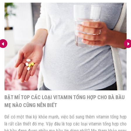
BẬT MÍ TOP CÁC LOẠI VITAMIN TỔNG HỢP CHO BÀ BẦU
MẸ NÀO CŨNG NÊN BIẾT
Để có một thai kỳ khỏe mạnh, việc bổ sung thêm vitamin tổng hợp
là rất cần thiết đó mẹ. Vậy đâu là top các loại vitamin tổng hợp cho
bà bầu đang được nhiều mẹ bầu tin dùng nhất? Mẹ tham khảo ngay