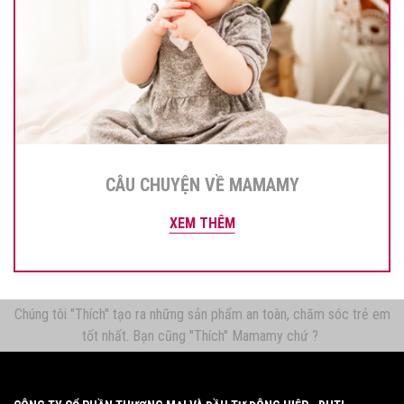
CÂU CHUYỆN VỀ MAMAMY
XEM THÊM
Chúng tôi "Thích" tạo ra những sản phẩm an toàn, chăm sóc trẻ em
tốt nhất. Bạn cũng "Thích" Mamamy chứ ?