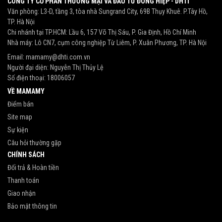
CÔNG TY CỔ PHẦN THƯƠNG MẠI VÀ ĐẦU TƯ ĐÔNG HIỆP - DHTI
Văn phòng: L3-D, tầng 3, tòa nhà Sungrand City, 69B Thụy Khuê. P.Tây Hồ,
TP. Hà Nội
Chi nhánh tại TP.HCM: Lầu 6, 157 Võ Thị Sáu, P. Gia Định, Hồ Chí Minh
Nhà máy: Lô CN7, cụm công nghiệp Từ Liêm, P. Xuân Phương, TP. Hà Nội
Email:
mamamy@dhti.com.vn
Người đại diện: Nguyễn Thị Thủy Lệ
Số điện thoại:
18006057
VỀ MAMAMY
Điểm bán
Site map
Sự kiện
Câu hỏi thường gặp
CHÍNH SÁCH
Đổi trả & Hoàn tiền
Thanh toán
Giao nhận
Bảo mật thông tin