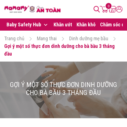
0
Baby Safety Hub
Khăn ướt
Khăn khô
Chăm sóc da
Trang chủ
Mang thai
Dinh dưỡng mẹ bầu
Gợi ý một số thực đơn dinh dưỡng cho bà bầu 3 tháng
đầu
GỢI Ý MỘT SỐ THỰC ĐƠN DINH DƯỠNG
CHO BÀ BẦU 3 THÁNG ĐẦU