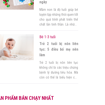
ngày
Mầm non là độ tuổi giúp bé
luyện tập những thói quen tốt
cho quá trình phát triển thể
chất lẫn tinh thần. Là những
bố mẹ hiện đại, bạn đừng nên
bỏ qua kỹ năng sống mầm
Bé 1-3 tuổi
non cho trẻ cực kỳ quan
Trẻ 2 tuổi bị nôn liên
trọng này. Đây chính là cơ sở
để bé ngày một […]
tục: 5 điều bố mẹ nên
làm
Trẻ 2 tuổi bị nôn liên tục
không chỉ là các triệu chứng
bệnh lý đường tiêu hóa. Mà
còn có thể là biểu hiện của
bệnh lý của các cơ quan khác
hoặc bệnh lý toàn thân. Vậy
bố mẹ nên làm gì khi trẻ 2
ẢN PHẨM BÁN CHẠY NHẤT
tuổi hay bị nôn trớ? 1. Biểu
hiện […]