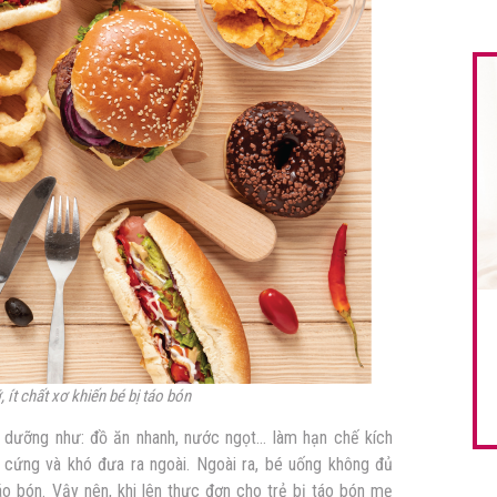
ít chất xơ khiến bé bị táo bón
h dưỡng như: đồ ăn nhanh, nước ngọt… làm hạn chế kích
 cứng và khó đưa ra ngoài. Ngoài ra, bé uống không đủ
o bón. Vậy nên, khi lên
thực đơn cho trẻ bị táo bón
mẹ