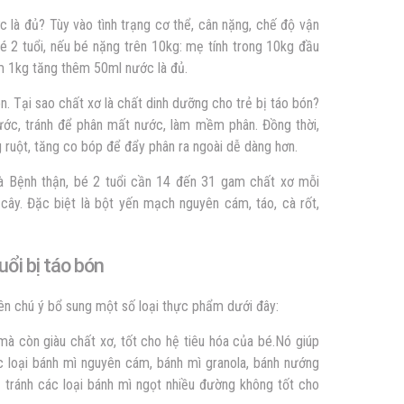
 là đủ? Tùy vào tình trạng cơ thể, cân nặng, chế độ vận
 2 tuổi, nếu bé nặng trên 10kg: mẹ tính trong 10kg đầu
m 1kg tăng thêm 50ml nước là đủ.
n. Tại sao chất xơ là chất
dinh dưỡng cho trẻ bị táo bón
?
nước, tránh để phân mất nước, làm mềm phân. Đồng thời,
g ruột, tăng co bóp để đẩy phân ra ngoài dễ dàng hơn.
à Bệnh thận, bé 2 tuổi cần 14 đến 31 gam chất xơ mỗi
i cây. Đặc biệt là bột yến mạch nguyên cám, táo, cà rốt,
uổi bị táo bón
ên chú ý bổ sung một số loại thực phẩm dưới đây:
mà còn giàu chất xơ, tốt cho hệ tiêu hóa của bé.Nó giúp
 loại bánh mì nguyên cám, bánh mì granola, bánh nướng
tránh các loại bánh mì ngọt nhiều đường không tốt cho