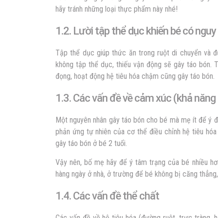
hãy tránh những loại thực phẩm này nhé!
1.2. Lười tập thể dục khiến bé có nguy
Tập thể dục giúp thức ăn trong ruột di chuyển và đ
không tập thể dục, thiếu vận động sẽ gây táo bón. T
đọng, hoạt động hệ tiêu hóa chậm cũng gây táo bón.
1.3. Các vấn đề về cảm xúc (khả năng
Một nguyên nhân gây táo bón cho bé mà mẹ ít để ý đế
phản ứng tự nhiên của cơ thể điều chỉnh hệ tiêu hó
gây táo bón ở bé 2 tuổi.
Vậy nên, bố mẹ hãy để ý tâm trạng của bé nhiều hơ
hàng ngày ở nhà, ở trường để bé không bị căng thẳng,
1.4. Các vấn đề thể chất
Các vấn đề về hệ tiêu hóa (đường ruột, trực tràng, 