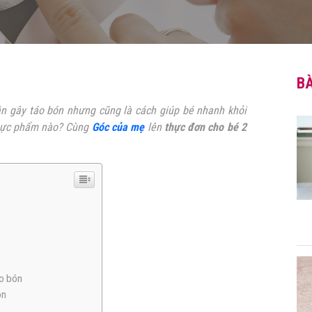
BÀ
n gây táo bón nhưng cũng là cách giúp bé nhanh khỏi
 thực phẩm nào? Cùng
Góc của mẹ
lên
thực đơn cho bé 2
áo bón
ón