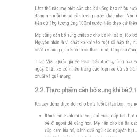
Làm thế nào mẹ biết cần cho bé uống bao nhiêu nước
động mà mỗi bé sẽ cần lượng nước khác nhau. Với bé
tiên cứ 1kg tương ứng 100ml nước, tiếp theo cứ thê
Mẹ cũng cần bổ sung chất xơ cho bé khi bé bị táo bó
Nguyên nhân là vì chất xơ khi vào ruột sẽ hấp thụ 
chất xơ cũng giúp kích thích thành ruột, tăng nhu độn
Theo Viện Quốc gia về Bệnh tiểu đường, Tiêu hóa v
ngày. Chất xơ có nhiều trong các loại rau củ và trá
chuối và quả mọng…
2.2. Thực phẩm cần bổ sung khi bé 2 t
Khi xây dựng
thực đơn cho bé 2 tuổi bị táo bón
, mẹ n
Bánh mì:
Bánh mì không chỉ cung cấp tinh bột 
bé đi ngoài dễ dàng hơn. Mẹ nên cho bé ăn các
xốp cám lúa mì, bánh quế ngũ cốc nguyên hạt… 