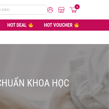
0
m kiếm
HOT DEAL
HOT VOUCHER
N CHUẨN KHOA HỌC