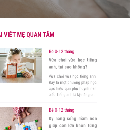
I VIẾT MẸ QUAN TÂM
Bé 0-12 tháng
Vừa chơi vừa học tiếng
anh, tại sao không?
Vừa chơi vừa học tiếng anh.
Đây là một phương pháp học
cực hiệu quả phụ huynh nên
biết. Tiếng anh là kỹ năng cực
kỳ quan trọng. Phụ huynh
luôn muốn rèn luyện tiếng
Bé 0-12 tháng
anh cho con ngày từ bé. Từ
Kỹ năng sống mầm non
đó giúp bé có nền tảng tốt
nhất. 1. Vì sao nên để […]
giúp con lớn khôn từng