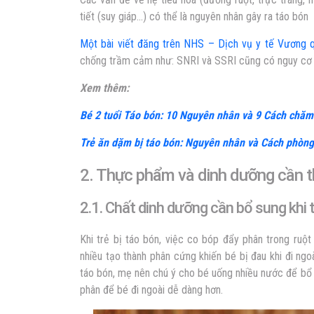
tiết (suy giáp…) có thể là nguyên nhân gây ra táo bón
Một bài viết đăng trên NHS – Dịch vụ y tế Vương 
chống trầm cảm như: SNRI và SSRI cũng có nguy cơ 
Xem thêm:
Bé 2 tuổi Táo bón: 10 Nguyên nhân và 9 Cách chăm
Trẻ ăn dặm bị táo bón: Nguyên nhân và Cách phòn
2. Thực phẩm và dinh dưỡng cần thi
2.1. Chất dinh dưỡng cần bổ sung khi t
Khi trẻ bị táo bón, việc co bóp đẩy phân trong ruộ
nhiều tạo thành phân cứng khiến bé bị đau khi đi ngo
táo bón
, mẹ nên chú ý cho bé uống nhiều nước để bổ
phân để bé đi ngoài dễ dàng hơn.