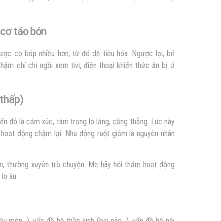
 cơ táo bón
ược co bóp nhiều hơn, từ đó dễ tiêu hóa. Ngược lại, bé
hậm chí chỉ ngồi xem tivi, điện thoại khiến thức ăn bị ứ
 thấp)
n đó là cảm xúc, tâm trạng lo lắng, căng thẳng. Lúc này
a hoạt động chậm lại. Nhu động ruột giảm là nguyên nhân
n, thường xuyên trò chuyện. Mẹ hãy hỏi thăm hoạt động
 lo âu.
hậu môn…), vấn đề hệ thần kinh (bại não…), vấn đề hệ nội