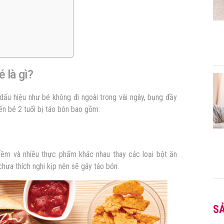
é là gì?
ấu hiệu như bé không đi ngoài trong vài ngày, bụng đầy
ến bé 2 tuổi bị táo bón bao gồm:
ềm và nhiều thực phẩm khác nhau thay các loại bột ăn
chưa thích nghi kịp nên sẽ gây táo bón.
S