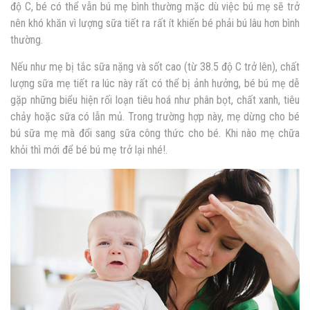
độ C, bé có thể vẫn bú mẹ bình thường mặc dù việc bú mẹ sẽ trở
nên khó khăn vì lượng sữa tiết ra rất ít khiến bé phải bú lâu hơn bình
thường.
Nếu như mẹ bị tắc sữa nặng và sốt cao (từ 38.5 độ C trở lên), chất
lượng sữa mẹ tiết ra lúc này rất có thể bị ảnh hưởng, bé bú mẹ dễ
gặp những biểu hiện rối loạn tiêu hoá như phân bọt, chất xanh, tiêu
chảy hoặc sữa có lẫn mủ. Trong trường hợp này, mẹ dừng cho bé
bú sữa mẹ mà đổi sang sữa công thức cho bé. Khi nào mẹ chữa
khỏi thì mới để bé bú mẹ trở lại nhé!.