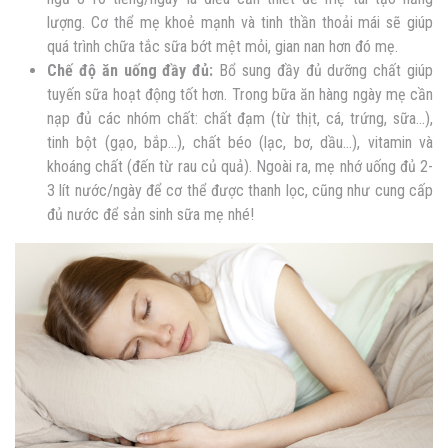
lượng. Cơ thể mẹ khoẻ mạnh và tinh thần thoải mái sẽ giúp
quá trình chữa tắc sữa bớt mệt mỏi, gian nan hơn đó mẹ.
Chế độ ăn uống đầy đủ:
Bổ sung đầy đủ dưỡng chất giúp
tuyến sữa hoạt động tốt hơn. Trong bữa ăn hàng ngày mẹ cần
nạp đủ các nhóm chất: chất đạm (từ thịt, cá, trứng, sữa…),
tinh bột (gạo, bắp…), chất béo (lạc, bơ, dầu…), vitamin và
khoáng chất (đến từ rau củ quả). Ngoài ra, mẹ nhớ uống đủ 2-
3 lít nước/ngày để cơ thể được thanh lọc, cũng như cung cấp
đủ nước để sản sinh sữa mẹ nhé!