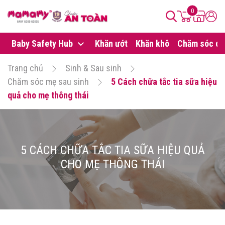
0
Baby Safety Hub
Khăn ướt
Khăn khô
Chăm sóc da
Trang chủ
Sinh & Sau sinh
Chăm sóc mẹ sau sinh
5 Cách chữa tắc tia sữa hiệu
quả cho mẹ thông thái
5 CÁCH CHỮA TẮC TIA SỮA HIỆU QUẢ
CHO MẸ THÔNG THÁI