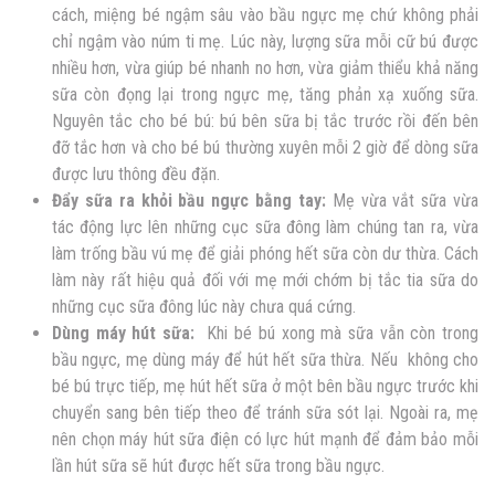
cách, miệng bé ngậm sâu vào bầu ngực mẹ chứ không phải
chỉ ngậm vào núm ti mẹ. Lúc này, lượng sữa mỗi cữ bú được
nhiều hơn, vừa giúp bé nhanh no hơn, vừa giảm thiểu khả năng
sữa còn đọng lại trong ngực mẹ, tăng phản xạ xuống sữa.
Nguyên tắc cho bé bú: bú bên sữa bị tắc trước rồi đến bên
đỡ tắc hơn và cho bé bú thường xuyên mỗi 2 giờ để dòng sữa
được lưu thông đều đặn.
Đẩy sữa ra khỏi bầu ngực bằng tay:
Mẹ vừa vắt sữa vừa
tác động lực lên những cục sữa đông làm chúng tan ra, vừa
làm trống bầu vú mẹ để giải phóng hết sữa còn dư thừa. Cách
làm này rất hiệu quả đối với mẹ mới chớm bị tắc tia sữa do
những cục sữa đông lúc này chưa quá cứng.
Dùng máy hút sữa:
Khi bé bú xong mà sữa vẫn còn trong
bầu ngực, mẹ dùng máy để hút hết sữa thừa. Nếu không cho
bé bú trực tiếp, mẹ hút hết sữa ở một bên bầu ngực trước khi
chuyển sang bên tiếp theo để tránh sữa sót lại. Ngoài ra, mẹ
nên chọn máy hút sữa điện có lực hút mạnh để đảm bảo mỗi
lần hút sữa sẽ hút được hết sữa trong bầu ngực.