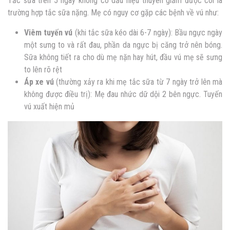
Tắc sữa trên 5 ngày không có dấu hiệu thuyên giảm được coi là
trường hợp tắc sữa nặng. Mẹ có nguy cơ gặp các bệnh về vú như:
Viêm tuyến vú
(khi tắc sữa kéo dài 6-7 ngày): Bầu ngực ngày
một sưng to và rất đau, phần da ngực bị căng trở nên bóng.
Sữa không tiết ra cho dù mẹ nặn hay hút, đầu vú mẹ sẽ sưng
to lên rõ rệt
Áp xe vú
(thường xảy ra khi mẹ tắc sữa từ 7 ngày trở lên mà
không được điều trị): Mẹ đau nhức dữ dội 2 bên ngực. Tuyến
vú xuất hiện mủ