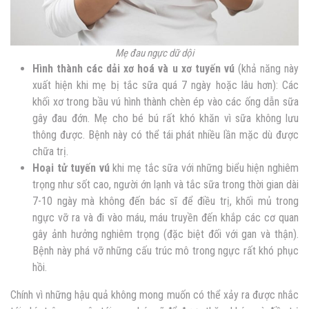
Mẹ đau ngực dữ dội
Hình thành các dải xơ hoá và u xơ tuyến vú
(khả năng này
xuất hiện khi mẹ bị tắc sữa quá 7 ngày hoặc lâu hơn): Các
khối xơ trong bầu vú hình thành chèn ép vào các ống dẫn sữa
gây đau đớn. Mẹ cho bé bú rất khó khăn vì sữa không lưu
thông được. Bệnh này có thể tái phát nhiều lần mặc dù được
chữa trị.
Hoại tử tuyến vú
khi mẹ tắc sữa với những biểu hiện nghiêm
trọng như sốt cao, người ớn lạnh và tắc sữa trong thời gian dài
7-10 ngày mà không đến bác sĩ để điều trị, khối mủ trong
ngực vỡ ra và đi vào máu, máu truyền đến khắp các cơ quan
gây ảnh hưởng nghiêm trọng (đặc biệt đối với gan và thận).
Bệnh này phá vỡ những cấu trúc mô trong ngực rất khó phục
hồi.
Chính vì những hậu quả không mong muốn có thể xảy ra được nhắc