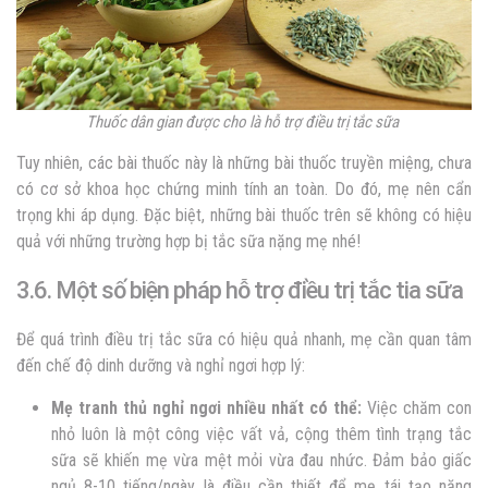
Thuốc dân gian được cho là hỗ trợ điều trị tắc sữa
Tuy nhiên, các bài thuốc này là những bài thuốc truyền miệng, chưa
có cơ sở khoa học chứng minh tính an toàn. Do đó, mẹ nên cẩn
trọng khi áp dụng. Đặc biệt, những bài thuốc trên sẽ không có hiệu
quả với những trường hợp bị tắc sữa nặng mẹ nhé!
3.6. Một số biện pháp hỗ trợ điều trị tắc tia sữa
Để quá trình điều trị tắc sữa có hiệu quả nhanh, mẹ cần quan tâm
đến chế độ dinh dưỡng và nghỉ ngơi hợp lý:
Mẹ tranh thủ nghỉ ngơi nhiều nhất có thể:
Việc chăm con
nhỏ luôn là một công việc vất vả, cộng thêm tình trạng tắc
sữa sẽ khiến mẹ vừa mệt mỏi vừa đau nhức. Đảm bảo giấc
ngủ 8-10 tiếng/ngày là điều cần thiết để mẹ tái tạo năng