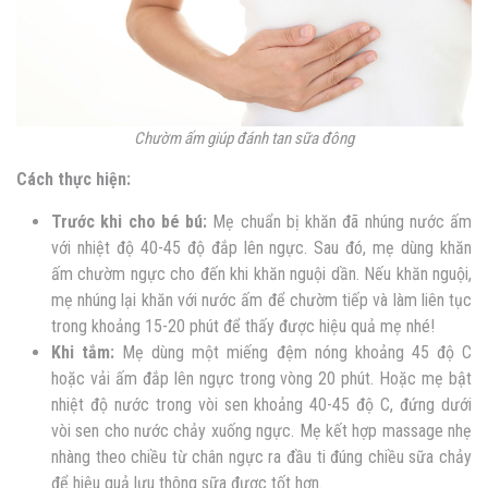
Chườm ấm giúp đánh tan sữa đông
Cách thực hiện:
Trước khi cho bé bú:
Mẹ chuẩn bị khăn đã nhúng nước ấm
với nhiệt độ 40-45 độ đắp lên ngực. Sau đó, mẹ dùng khăn
ấm chườm ngực cho đến khi khăn nguội dần. Nếu khăn nguội,
mẹ nhúng lại khăn với nước ấm để chườm tiếp và làm liên tục
trong khoảng 15-20 phút để thấy được hiệu quả mẹ nhé!
Khi tắm:
Mẹ dùng một miếng đệm nóng khoảng 45 độ C
hoặc vải ấm đắp lên ngực trong vòng 20 phút. Hoặc mẹ bật
nhiệt độ nước trong vòi sen khoảng 40-45 độ C, đứng dưới
vòi sen cho nước chảy xuống ngực. Mẹ kết hợp massage nhẹ
nhàng theo chiều từ chân ngực ra đầu ti đúng chiều sữa chảy
để hiệu quả lưu thông sữa được tốt hơn.