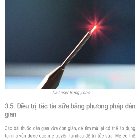
Tia Laser trong y học
3.5. Điều trị tắc tia sữa bằng phương pháp dân
gian
Các bài thuốc dân gian vừa đơn giản, dễ tìm mà lại có thể áp dụng
tại nhà vẫn được các mẹ truyền tai nhau để trị tắc sữa. Mẹ có thể