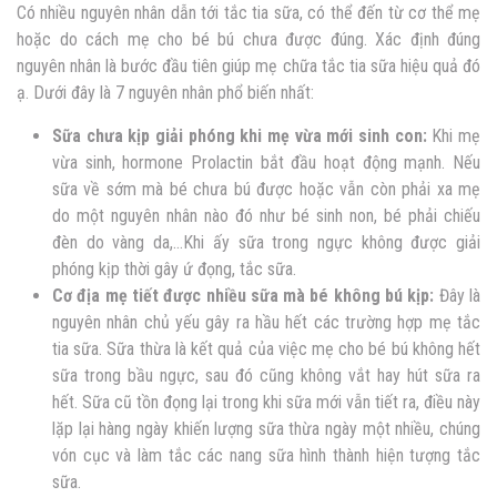
Có nhiều nguyên nhân dẫn tới tắc tia sữa, có thể đến từ cơ thể mẹ
hoặc do cách mẹ cho bé bú chưa được đúng. Xác định đúng
nguyên nhân là bước đầu tiên giúp mẹ chữa tắc tia sữa hiệu quả đó
ạ. Dưới đây là 7 nguyên nhân phổ biến nhất:
Sữa chưa kịp giải phóng khi mẹ vừa mới sinh con:
Khi mẹ
vừa sinh, hormone Prolactin bắt đầu hoạt động mạnh. Nếu
sữa về sớm mà bé chưa bú được hoặc vẫn còn phải xa mẹ
do một nguyên nhân nào đó như bé sinh non, bé phải chiếu
đèn do vàng da,…Khi ấy sữa trong ngực không được giải
phóng kịp thời gây ứ đọng, tắc sữa.
Cơ địa mẹ tiết được nhiều sữa mà bé không bú kịp:
Đây là
nguyên nhân chủ yếu gây ra hầu hết các trường hợp mẹ tắc
tia sữa. Sữa thừa là kết quả của việc mẹ cho bé bú không hết
sữa trong bầu ngực, sau đó cũng không vắt hay hút sữa ra
hết. Sữa cũ tồn đọng lại trong khi sữa mới vẫn tiết ra, điều này
lặp lại hàng ngày khiến lượng sữa thừa ngày một nhiều, chúng
vón cục và làm tắc các nang sữa hình thành hiện tượng tắc
sữa.