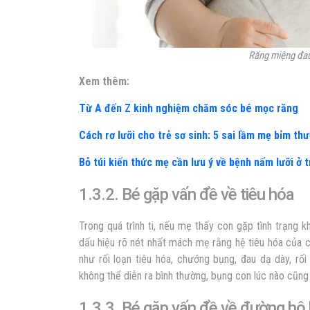
Răng miệng đau 
Xem thêm:
Từ A đến Z kinh nghiệm chăm sóc bé mọc răng
Cách rơ lưỡi cho trẻ sơ sinh: 5 sai lầm mẹ bỉm th
Bỏ túi kiến thức mẹ cần lưu ý về bệnh nấm lưỡi ở t
1.3.2. Bé gặp vấn đề về tiêu hóa
Trong quá trình ti, nếu mẹ thấy con gặp tình trạng kh
dấu hiệu rõ nét nhất mách mẹ rằng hệ tiêu hóa của c
như rối loạn tiêu hóa, chướng bụng, đau dạ dày, rố
không thể diễn ra bình thường, bụng con lúc nào cũng
1.3.3. Bé gặp vấn đề về đường hô