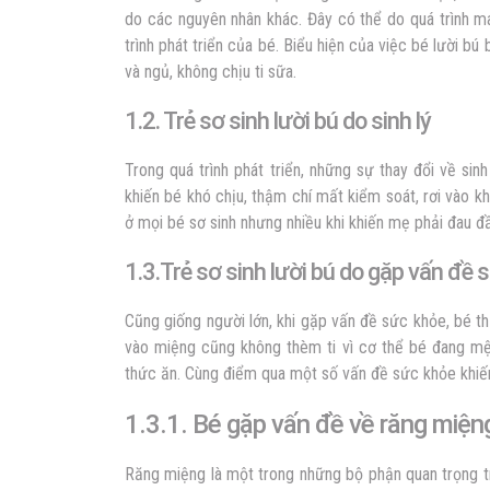
do các nguyên nhân khác. Đây có thể do quá trình m
trình phát triển của bé. Biểu hiện của việc bé lười bú
và ngủ, không chịu ti sữa.
1.2. Trẻ sơ sinh lười bú do sinh lý
Trong quá trình phát triển, những sự thay đổi về si
khiến bé khó chịu, thậm chí mất kiểm soát, rơi vào k
ở mọi bé sơ sinh nhưng nhiều khi khiến mẹ phải đau đầu
1.3.Trẻ sơ sinh lười bú do gặp vấn đề 
Cũng giống người lớn, khi gặp vấn đề sức khỏe, bé t
vào miệng cũng không thèm ti vì cơ thể bé đang mệ
thức ăn. Cùng điểm qua một số vấn đề sức khỏe khiến
1.3.1. Bé gặp vấn đề về răng miện
Răng miệng là một trong những bộ phận quan trọng t