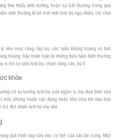
ang thai thiếu dinh dưỡng, hoặc sự bất thường trong quá
 bẩm sinh thường là bé mới sinh lười bú ngủ nhiều, chỉ chơi
nh lý như mọc răng, tập bò, các tuần khủng hoảng vô tình
hủng hoảng. Đây hoàn toàn là những biểu hiện bình thường
 vi trẻ sơ sinh lười bú, chậm tăng cân, bú ít.
sức khỏe
hường có xu hướng lười bú, lười ngậm ti, mẹ đưa bình sữa
t mỏi, không muốn vận động hoặc khó chịu khi tiêu hóa
 trẻ đột nhiên lười bú mẹ nhé.
g
rong quá trình nạp sữa vào cơ thể của các bé cưng. Một