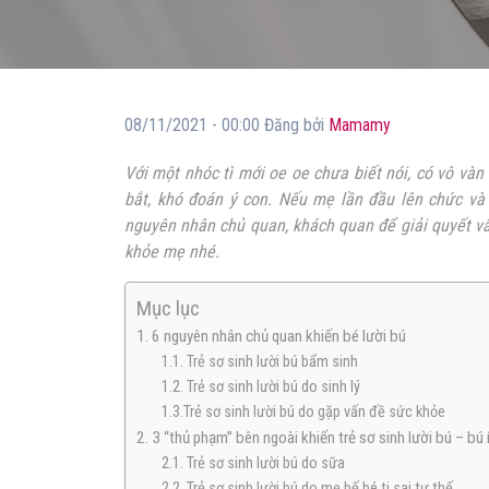
08/11/2021 - 00:00 Đăng bởi
Mamamy
Với một nhóc tì mới oe oe chưa biết nói, có vô và
bắt, khó đoán ý con. Nếu mẹ lần đầu lên chức và
nguyên nhân chủ quan, khách quan để giải quyết vấn
khỏe mẹ nhé.
Mục lục
1. 6 nguyên nhân chủ quan khiến bé lười bú
1.1. Trẻ sơ sinh lười bú bẩm sinh
1.2. Trẻ sơ sinh lười bú do sinh lý
1.3.Trẻ sơ sinh lười bú do gặp vấn đề sức khỏe
2. 3 “thủ phạm” bên ngoài khiến trẻ sơ sinh lười bú – bú 
2.1. Trẻ sơ sinh lười bú do sữa
2.2. Trẻ sơ sinh lười bú do mẹ bế bé ti sai tư thế