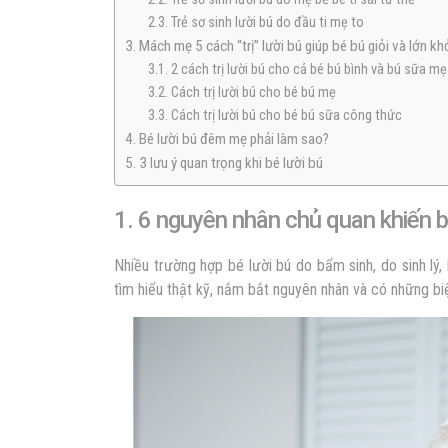
2.3. Trẻ sơ sinh lười bú do đầu ti mẹ to
3. Mách mẹ 5 cách “trị” lười bú giúp bé bú giỏi và lớn kh
3.1. 2 cách trị lười bú cho cả bé bú bình và bú sữa mẹ
3.2. Cách trị lười bú cho bé bú mẹ
3.3. Cách trị lười bú cho bé bú sữa công thức
4. Bé lười bú đêm mẹ phải làm sao?
5. 3 lưu ý quan trọng khi bé lười bú
1. 6 nguyên nhân chủ quan khiến b
Nhiều trường hợp bé lười bú do bẩm sinh, do sinh l
tìm hiểu thật kỹ, nắm bắt nguyên nhân và có những biệ