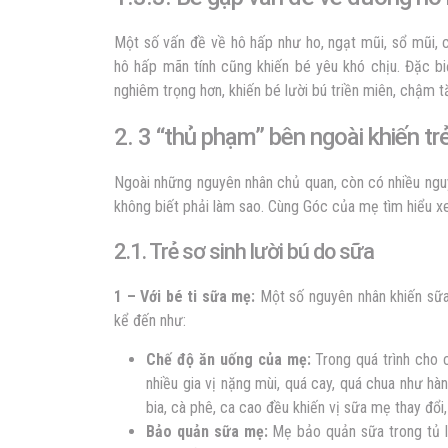
Một số vấn đề về hô hấp như ho, ngạt mũi, sổ mũi, 
hô hấp mãn tính cũng khiến bé yêu khó chịu. Đặc biệ
nghiêm trọng hơn, khiến bé lười bú triền miên, chậm 
2. 3 “thủ phạm” bên ngoài khiến trẻ
Ngoài những nguyên nhân chủ quan, còn có nhiều nguy
không biết phải làm sao. Cùng Góc của mẹ tìm hiểu x
2.1. Trẻ sơ sinh lười bú do sữa
1 – Với bé ti sữa mẹ:
Một số nguyên nhân khiến sữa 
kể đến như:
Chế độ ăn uống của mẹ:
Trong quá trình cho 
nhiều gia vị nặng mùi, quá cay, quá chua như hàn
bia, cà phê, ca cao đều khiến vị sữa mẹ thay đổi,
Bảo quản sữa mẹ:
Mẹ bảo quản sữa trong tủ l