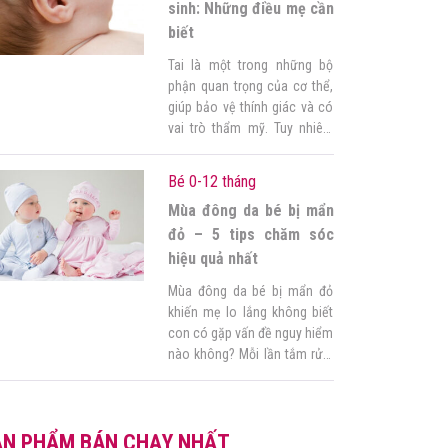
pháp này mẹ cần phải lên
sinh: Những điều mẹ cần
thực đơn […]
biết
Tai là một trong những bộ
phận quan trọng của cơ thể,
giúp bảo vệ thính giác và có
vai trò thẩm mỹ. Tuy nhiên,
không ít trẻ sơ sinh khi sinh
ra có kích thước tai to nhỏ
Bé 0-12 tháng
khác nhau hay còn gọi là dị
Mùa đông da bé bị mẩn
tật tai to tai nhỏ ở trẻ và điều
[…]
đỏ – 5 tips chăm sóc
hiệu quả nhất
Mùa đông da bé bị mẩn đỏ
khiến mẹ lo lắng không biết
con có gặp vấn đề nguy hiểm
nào không? Mỗi lần tắm rửa,
thay tã bỉm chạm vào những
vết mẩn khiến con khó chịu,
có khi đau đớn òa khóc khiến
ẢN PHẨM BÁN CHẠY NHẤT
mẹ xót xa vô cùng. Làm sao