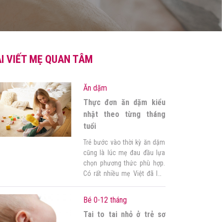
I VIẾT MẸ QUAN TÂM
Ăn dặm
Thực đơn ăn dặm kiểu
nhật theo từng tháng
tuổi
Trẻ bước vào thời kỳ ăn dặm
cũng là lúc mẹ đau đầu lựa
chọn phương thức phù hợp.
Có rất nhiều mẹ Việt đã lựa
chọn phương pháp ăn dặm
kiểu Nhật cho con mình. Để
Bé 0-12 tháng
tận dụng được những ưu
Tai to tai nhỏ ở trẻ sơ
điểm vượt trội của phương