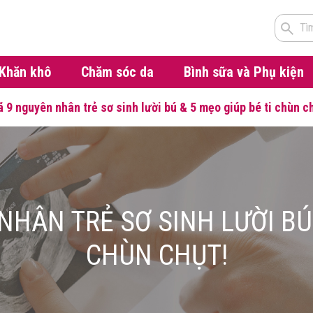
Tì
Khăn khô
Chăm sóc da
Bình sữa và Phụ kiện
ã 9 nguyên nhân trẻ sơ sinh lười bú & 5 mẹo giúp bé ti chùn c
NHÂN TRẺ SƠ SINH LƯỜI BÚ 
CHÙN CHỤT!