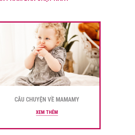
để da bé […]
CÂU CHUYỆN VỀ MAMAMY
XEM THÊM