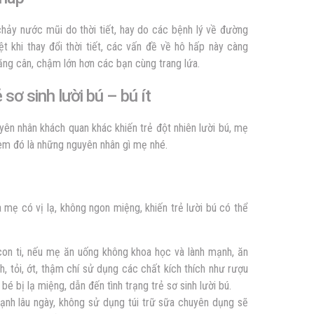
chảy nước mũi do thời tiết, hay do các bệnh lý về đường
t khi thay đổi thời tiết, các vấn đề về hô hấp này càng
tăng cân, chậm lớn hơn các bạn cùng trang lứa.
 sơ sinh lười bú – bú ít
ên nhân khách quan khác khiến trẻ đột nhiên lười bú, mẹ
em đó là những nguyên nhân gì mẹ nhé.
mẹ có vị lạ, không ngon miệng, khiến trẻ lười bú có thể
con ti, nếu mẹ ăn uống không khoa học và lành mạnh, ăn
h, tỏi, ớt, thậm chí sử dụng các chất kích thích như rượu
 bé bị lạ miệng, dẫn đến tình trạng trẻ sơ sinh lười bú.
ạnh lâu ngày, không sử dụng túi trữ sữa chuyên dụng sẽ