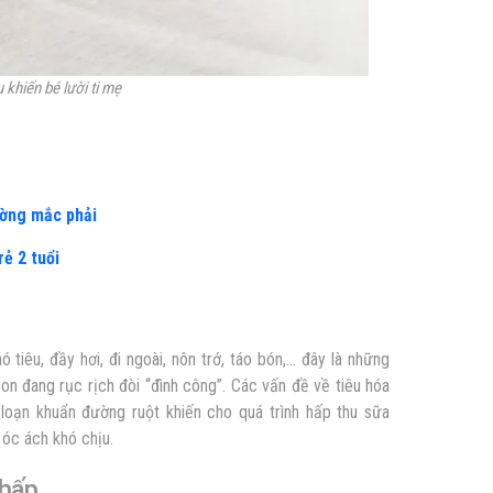
khiến bé lười ti mẹ
ường mắc phải
rẻ 2 tuổi
ó tiêu, đầy hơi, đi ngoài, nôn trớ, táo bón,… đây là những
on đang rục rịch đòi “đình công”. Các vấn đề về tiêu hóa
i loạn khuẩn đường ruột khiến cho quá trình hấp thu sữa
 óc ách khó chịu.
 hấp