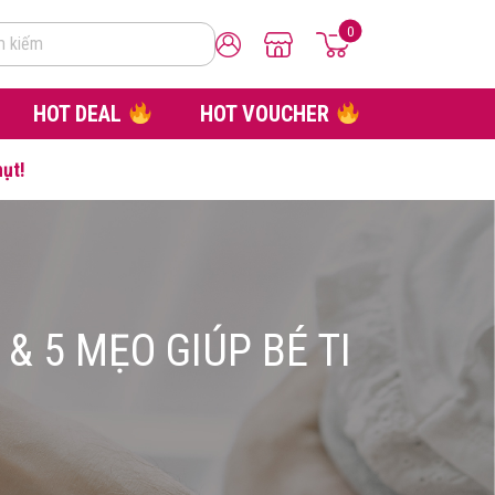
0
m kiếm
HOT DEAL
HOT VOUCHER
hụt!
& 5 MẸO GIÚP BÉ TI