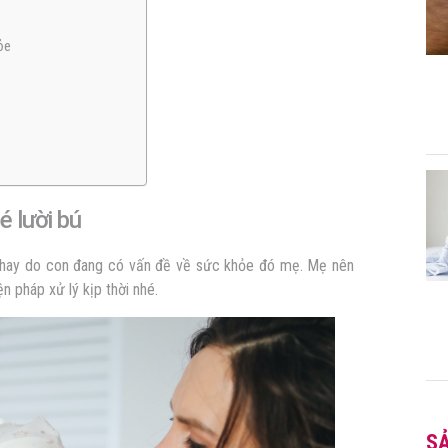
ỏe
é lười bú
ý, hay do con đang có vấn đề về sức khỏe đó mẹ. Mẹ nên
n pháp xử lý kịp thời nhé.
S