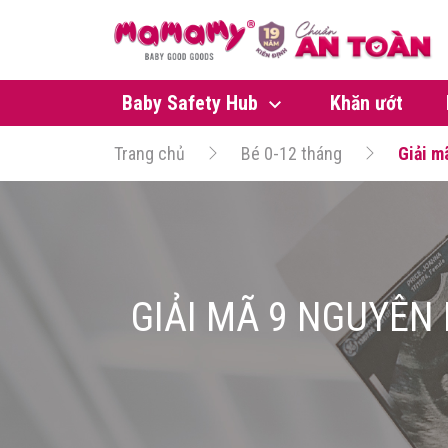
Baby Safety Hub
Khăn ướt
Trang chủ
Bé 0-12 tháng
Giải m
GIẢI MÃ 9 NGUYÊN 