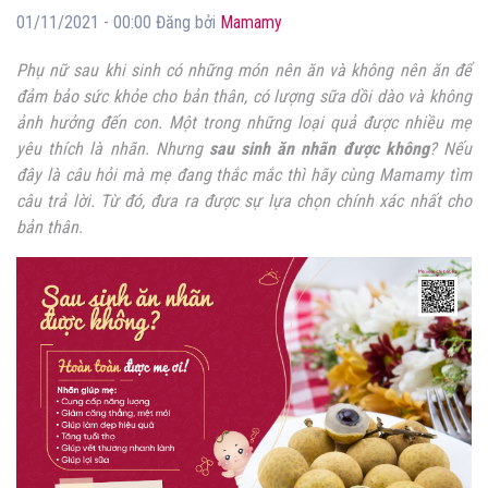
01/11/2021 - 00:00 Đăng bởi
Mamamy
Phụ nữ sau khi sinh có những món nên ăn và không nên ăn để
đảm bảo sức khỏe cho bản thân, có lượng sữa dồi dào và không
ảnh hưởng đến con. Một trong những loại quả được nhiều mẹ
yêu thích là nhãn. Nhưng
sau sinh ăn nhãn được không
? Nếu
đây là câu hỏi mà mẹ đang thắc mắc thì hãy cùng Mamamy tìm
câu trả lời. Từ đó, đưa ra được sự lựa chọn chính xác nhất cho
bản thân.