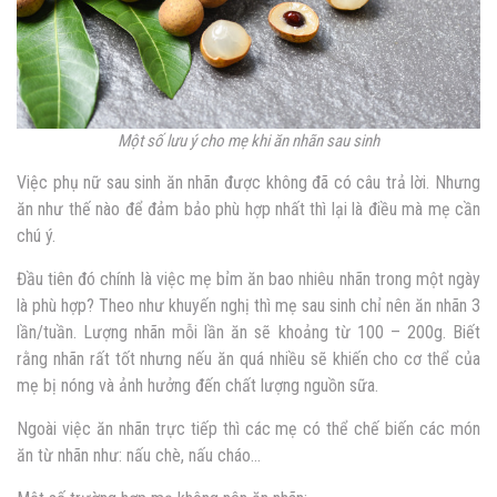
Một số lưu ý cho mẹ khi ăn nhãn sau sinh
Việc phụ nữ sau sinh ăn nhãn được không đã có câu trả lời. Nhưng
ăn như thế nào để đảm bảo phù hợp nhất thì lại là điều mà mẹ cần
chú ý.
Đầu tiên đó chính là việc mẹ bỉm ăn bao nhiêu nhãn trong một ngày
là phù hợp? Theo như khuyến nghị thì mẹ sau sinh chỉ nên ăn nhãn 3
lần/tuần. Lượng nhãn mỗi lần ăn sẽ khoảng từ 100 – 200g. Biết
rằng nhãn rất tốt nhưng nếu ăn quá nhiều sẽ khiến cho cơ thể của
mẹ bị nóng và ảnh hưởng đến chất lượng nguồn sữa.
Ngoài việc ăn nhãn trực tiếp thì các mẹ có thể chế biến các món
ăn từ nhãn như: nấu chè, nấu cháo…