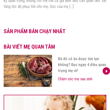
kỳ quan trọng, không chỉ mẹ mà cả gia đình đều cần quan tâm. Để
tăng tốc độ phục hồi cho mẹ, Góc của mẹ […]
SẢN PHẨM BÁN CHẠY NHẤT
BÀI VIẾT MẸ QUAN TÂM
Bà đẻ có ăn được tim lợn
không? Đọc ngay 4 điều quan
trọng mẹ ơi!
Chăm sóc mẹ sau sinh