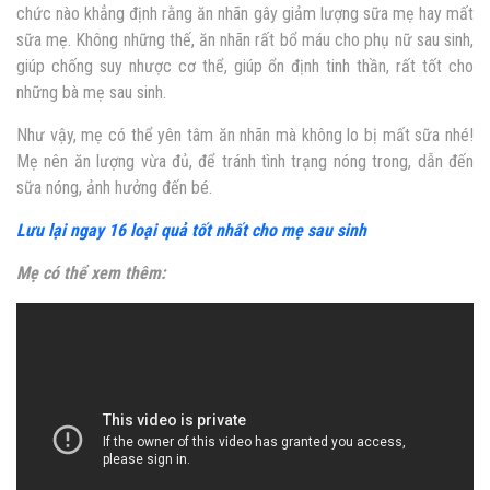
chức nào khẳng định rằng ăn nhãn gây giảm lượng sữa mẹ hay mất
sữa mẹ. Không những thế, ăn nhãn rất bổ máu cho phụ nữ sau sinh,
giúp chống suy nhược cơ thể, giúp ổn định tinh thần, rất tốt cho
những bà mẹ sau sinh.
Như vậy, mẹ có thể yên tâm ăn nhãn mà không lo bị mất sữa nhé!
Mẹ nên ăn lượng vừa đủ, để tránh tình trạng nóng trong, dẫn đến
sữa nóng, ảnh hưởng đến bé.
Lưu lại ngay 16 loại quả tốt nhất cho mẹ sau sinh
Mẹ có thể xem thêm: