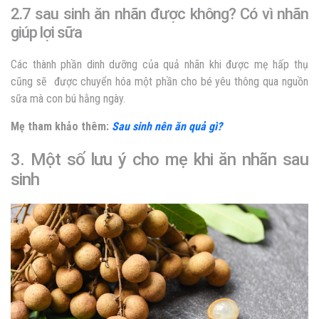
2.7 sau sinh ăn nhãn được không? Có vì nhãn
giúp lợi sữa
Các thành phần dinh dưỡng của quả nhãn khi được mẹ hấp thụ
cũng sẽ được chuyển hóa một phần cho bé yêu thông qua nguồn
sữa mà con bú hằng ngày.
Mẹ tham khảo thêm:
Sau sinh nên ăn quả gì?
3. Một số lưu ý cho mẹ khi ăn nhãn sau
sinh