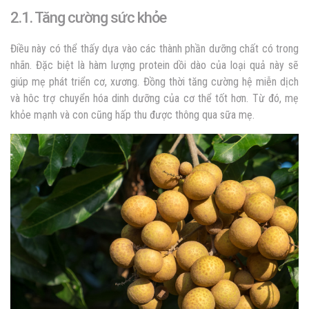
2.1. Tăng cường sức khỏe
Điều này có thể thấy dựa vào các thành phần dưỡng chất có trong
nhãn. Đặc biệt là hàm lượng protein dồi dào của loại quả này sẽ
giúp mẹ phát triển cơ, xương. Đồng thời tăng cường hệ miễn dịch
và hôc trợ chuyển hóa dinh dưỡng của cơ thể tốt hơn. Từ đó, mẹ
khỏe mạnh và con cũng hấp thu được thông qua sữa mẹ.