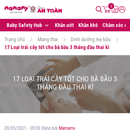
0
Baby Safety Hub
Khăn ướt
Khăn khô
Chăm sóc da
Trang chủ
Mang thai
Dinh dưỡng mẹ bầu
17 Loại trái cây tốt cho bà bầu 3 tháng đầu thai kì
17 LOẠI TRÁI CÂY TỐT CHO BÀ BẦU 3
THÁNG ĐẦU THAI KÌ
20/05/2021 - 00:00 Đăng bởi
Mamamy