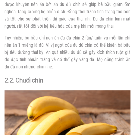
được khuyên nên ăn bởi ăn đu đủ chín sẽ giúp bà bầu giảm ốm
nghén, tăng cường hệ miễn dịch. Đồng thời tránh tình trạng táo bón
và tốt cho sự phát triển thị giác của thai nhi. Đu đủ chín làm mát
người, rất tốt đối với hệ tiêu hóa của mẹ khi mới mang thai.
Tuy nhiên, bà bầu chỉ nên ăn đu đủ chín 2 lần/ tuần và mỗi lần chỉ
nên ăn 1 miếng là đủ. Vì vị ngọt của đu đủ chín có thể khiến bà bầu
bị tiểu đường thai kỳ. Ăn quá nhiều đu đủ sẽ gây kích thích ruột già
do đặc tính nhuận tràng và có thể gây vàng da. Mẹ cũng tránh ăn
đu đủ non nhưng chín nhé.
2.2. Chuối
chín