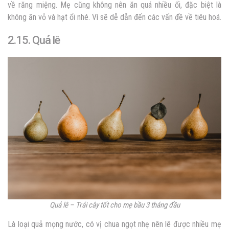
về răng miệng. Mẹ cũng không nên ăn quá nhiều ổi, đặc biệt là
không ăn vỏ và hạt ổi nhé. Vì sẽ dễ dẫn đến các vấn đề về tiêu hoá.
2.15. Quả lê
Quả lê – Trái cây tốt cho mẹ bầu 3 tháng đầu
Là loại quả mọng nước, có vị chua ngọt nhẹ nên lê được nhiều mẹ