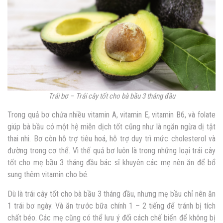
Trái bơ – Trái cây tốt cho bà bầu 3 tháng đầu
Trong quả bơ chứa nhiều vitamin A, vitamin E, vitamin B6, và folate
giúp bà bầu có một hệ miễn dịch tốt cũng như là ngăn ngừa dị tật
thai nhi. Bơ còn hỗ trợ tiêu hoá, hỗ trợ duy trì mức cholesterol và
đường trong cơ thể. Vì thế quả bơ luôn là trong những loại trái cây
tốt cho mẹ bầu 3 tháng đầu bác sĩ khuyên các mẹ nên ăn để bổ
sung thêm vitamin cho bé.
Dù là trái cây tốt cho bà bầu 3 tháng đầu, nhưng mẹ bầu chỉ nên ăn
1 trái bơ ngày. Và ăn trước bữa chính 1 – 2 tiếng để tránh bị tích
chất béo. Các mẹ cũng có thể lưu ý đổi cách chế biến để không bị