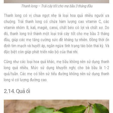
Thanh long – Trái cây tốt cho mẹ bầu 3 tháng đầu
Thanh long có vị chua ngọt nhẹ là loại hoa quả nhiều người ưa
chuộng. Trái thanh long có chứa hàm lượng cao vitamin C, các
vitamin nhóm B, kali, magiê, canxi, chất béo có lợi và chất xơ. Do
đó, thanh long trở thành một loại trái cây tốt cho mẹ bầu 3 tháng
đầu, giúp các mẹ tăng cường sức đề kháng tự nhiên. Đồng thời ổn
định tim mạch và huyết áp, ngăn ngừa tình trạng táo bón thai kỳ. Và
đặc biệt còn giúp phát triển não bộ của thai nhi.
Cũng như các loại hoa quả khác, mẹ bầu không nên sử dụng thanh
long quá nhiều. Mức sử dụng khuyến nghị cho bà bầu là 1-2
quả/tuần. Các mẹ có tiền sử tiểu đường không nên sử dụng thanh
long vì có lượng đường cao.
2.14. Quả ổi