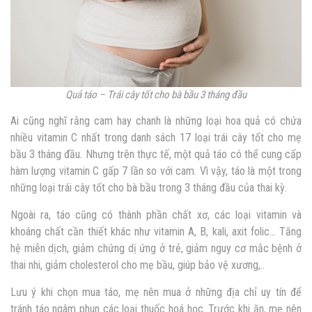
Quả táo – Trái cây tốt cho bà bầu 3 tháng đầu
Ai cũng nghĩ rằng cam hay chanh là những loại hoa quả có chứa
nhiều vitamin C nhất trong danh sách 17 loại trái cây tốt cho mẹ
bầu 3 tháng đầu. Nhưng trên thực tế, một quả táo có thể cung cấp
hàm lượng vitamin C gấp 7 lần so với cam. Vì vậy, táo là một trong
những loại trái cây tốt cho bà bầu trong 3 tháng đầu của thai kỳ.
Ngoài ra, táo cũng có thành phần chất xơ, các loại vitamin và
khoáng chất cần thiết khác như vitamin A, B, kali, axit folic…
Tăng
hệ miễn dịch, giảm chứng dị ứng ở trẻ, giảm nguy cơ mắc bệnh ở
thai nhi, giảm cholesterol cho mẹ bầu, giúp bảo vệ xương,..
Lưu ý khi chọn mua táo, mẹ nên mua ở những địa chỉ uy tín để
tránh táo ngâm phun các loại thuốc hoá học. Trước khi ăn, mẹ nên