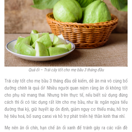
Quả ổi – Trái cây tốt cho mẹ bầu 3 tháng đầu
Trái cây tốt cho mẹ bầu 3 tháng đầu dễ kiếm, dễ ăn mà vô cùng bổ
dưỡng chính là quả ổi! Nhiều người quan niệm rằng ăn ổi không tốt
cho phụ nữ mang thai. Nhưng trên thực tế, nếu biết sử dụng đúng
cách thì ổi có tác dụng rất lớn cho mẹ bầu, như là: ngăn ngừa tiểu
đường thai kỳ, giữ huyết áp ổn định, giảm nguy cơ thiếu máu, hỗ trợ
hệ tiêu hoá, bổ sung canxi và hỗ trợ phát triển hệ thần kinh thai nhỉ.
Mẹ nên ăn ổi chín, hạn chế ăn ổi xanh để tránh gây ra các vấn đề