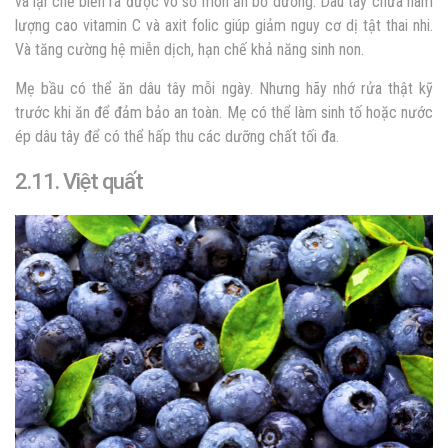
và lại chế biến ra được vô số món ăn bổ dưỡng. Dâu tây chứa hàm
lượng cao vitamin C và axit folic giúp giảm nguy cơ dị tật thai nhi.
Và tăng cường hệ miễn dịch, hạn chế khả năng sinh non.
Mẹ bầu có thể ăn dâu tây mỗi ngày. Nhưng hãy nhớ rửa thật kỹ
trước khi ăn để đảm bảo an toàn. Mẹ có thể làm sinh tố hoặc nước
ép dâu tây để có thể hấp thu các dưỡng chất tối đa.
2.11. Việt quất