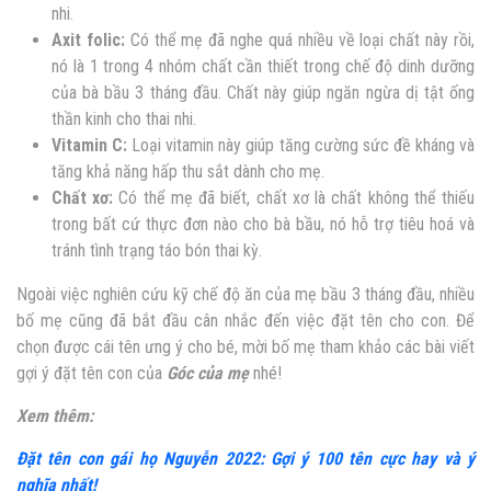
nhi.
Axit folic:
Có thể mẹ đã nghe quá nhiều về loại chất này rồi,
nó là 1 trong 4 nhóm chất cần thiết trong chế độ dinh dưỡng
của bà bầu 3 tháng đầu. Chất này giúp ngăn ngừa dị tật ống
thần kinh cho thai nhi.
Vitamin C:
Loại vitamin này giúp tăng cường sức đề kháng và
tăng khả năng hấp thu sắt dành cho mẹ.
Chất xơ:
Có thể mẹ đã biết, chất xơ là chất không thể thiếu
trong bất cứ thực đơn nào cho bà bầu, nó hỗ trợ tiêu hoá và
tránh tình trạng táo bón thai kỳ.
Ngoài việc nghiên cứu kỹ chế độ ăn của mẹ bầu 3 tháng đầu, nhiều
bố mẹ cũng đã bắt đầu cân nhắc đến việc đặt tên cho con. Để
chọn được cái tên ưng ý cho bé, mời bố mẹ tham khảo các bài viết
gợi ý đặt tên con của
Góc của mẹ
nhé!
Xem thêm:
Đặt tên con gái họ Nguyễn 2022: Gợi ý 100 tên cực hay và ý
nghĩa nhất!