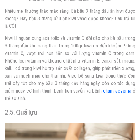
Nhiều mẹ thường thắc mắc rằng: Bà bầu 3 tháng đầu ăn kiwi được
không? Hay bầu 3 tháng đầu ăn kiwi vàng được không? Câu trả lời
là CÓ!
Kiwi là nguồn cung axit folic và vitamin C dồi dào cho bà bầu trong
3 tháng đầu khi mang thai. Trong 100gr kiwi có đến khoảng 90mg
vitamin C, vượt trội hơn hẳn so với lượng vitamin C trong cam.
Những loại vitamin và khoáng chất như vitamin E, canxi, sắt, magie,
kali… có trong kiwi hỗ trợ sản xuất collagen, giúp phát triển xương,
sụn và mạch máu cho thai nhi. Việc bổ sung kiwi trong thực đơn
trái cây tốt cho mẹ bầu 3 tháng đầu hàng ngày còn có tác dụng
giảm nguy cơ hình thành bệnh hen suyễn và bệnh
chàm eczema
ở
trẻ sơ sinh.
2.5. Quả lựu