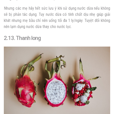
Nhưng các mẹ hãy hết sức lưu ý khi sử dụng nước dừa nếu không
sẽ bị phản tác dụng. Tuy nước dừa có tính chất dịu nhẹ giúp giải
khát nhưng mẹ bầu chỉ nên uống tối đa 1 ly/ngày. Tuyệt đối không
nên lạm dụng nước dừa thay cho nước lọc.
2.13. Thanh long