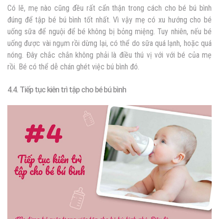
Có lẽ, mẹ nào cũng đều rất cẩn thận trong cách cho bé bú bình
đúng để tập bé bú bình tốt nhất. Vì vậy mẹ có xu hướng cho bé
uống sữa để nguội để bé không bị bỏng miệng. Tuy nhiên, nếu bé
uống được vài ngụm rồi dừng lại, có thể do sữa quá lạnh, hoặc quá
nóng. Đây chắc chắn không phải là điều thú vị với với bé của mẹ
rồi. Bé có thể dễ chán ghét việc bú bình đó.
4.4. Tiếp tục kiên trì tập cho bé bú bình