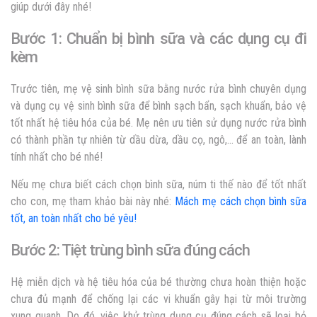
giúp dưới đây nhé!
Bước 1: Chuẩn bị bình sữa và các dụng cụ đi
kèm
Trước tiên, mẹ vệ sinh bình sữa bằng nước rửa bình chuyên dụng
và dụng cụ vệ sinh bình sữa để bình sạch bẩn, sạch khuẩn, bảo vệ
tốt nhất hệ tiêu hóa của bé. Mẹ nên ưu tiên sử dụng nước rửa bình
có thành phần tự nhiên từ dầu dừa, dầu cọ, ngô,… để an toàn, lành
tính nhất cho bé nhé!
Nếu mẹ chưa biết cách chọn bình sữa, núm ti thế nào để tốt nhất
cho con, mẹ tham khảo bài này nhé:
Mách mẹ cách chọn bình sữa
tốt, an toàn nhất cho bé yêu!
Bước 2: Tiệt trùng bình sữa đúng cách
Hệ miễn dịch và hệ tiêu hóa của bé thường chưa hoàn thiện hoặc
chưa đủ mạnh để chống lại các vi khuẩn gây hại từ môi trường
xung quanh. Do đó, việc khử trùng dụng cụ đúng cách sẽ loại bỏ