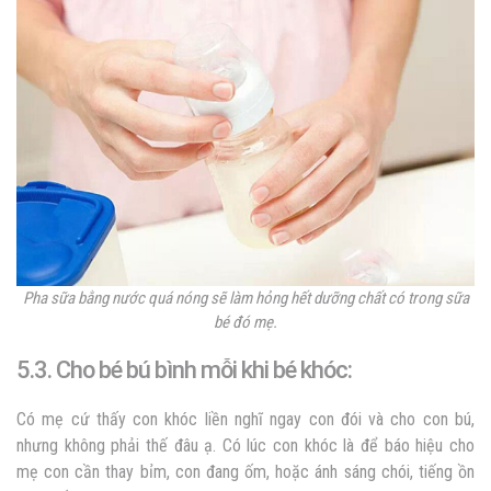
Pha sữa bằng nước quá nóng sẽ làm hỏng hết dưỡng chất có trong sữa
bé đó mẹ.
5.3. Cho bé bú bình mỗi khi bé khóc:
Có mẹ cứ thấy con khóc liền nghĩ ngay con đói và cho con bú,
nhưng không phải thế đâu ạ. Có lúc con khóc là để báo hiệu cho
mẹ con cần thay bỉm, con đang ốm, hoặc ánh sáng chói, tiếng ồn