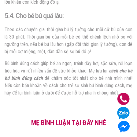
lớn khiến con kích động đó ạ.
5.4. Cho bé bú quá lâu:
Theo các chuyên gia, thời gian bú lý tưởng cho mỗi cữ bú của con
là 30 phút. Thời gian bú của mỗi bé có thể chênh lệch nhỏ so với
ngưỡng trên, nếu bé bú lâu hơn (gấp đôi thời gian lý tưởng), con dễ
bị mỏi cơ miệng, mệt, dần dần sẽ sợ bú đó ạ!
Bú bình đúng cách giúp bé ăn ngon, tránh đầy hơi, sặc sữa, rối loạn
tiêu hóa và rất nhiều vấn đề sức khỏe khác. Mẹ lưu lại
cách cho bé
bú bình đúng cách
để chăm sóc tốt nhất cho bé nhà mình nhé!
Nếu còn băn khoăn về cách cho trẻ sơ sinh bú bình đúng cách, mẹ
hãy để lại bình luận ở dưới để được hỗ trợ nhanh chóng nhất.
MẸ BÌNH LUẬN TẠI ĐÂY NHÉ