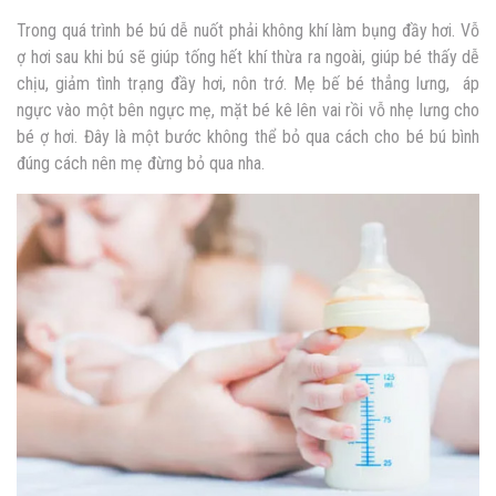
Trong quá trình bé bú dễ nuốt phải không khí làm bụng đầy hơi. Vỗ
ợ hơi sau khi bú sẽ giúp tống hết khí thừa ra ngoài, giúp bé thấy dễ
chịu, giảm tình trạng đầy hơi, nôn trớ. Mẹ bế bé thẳng lưng, áp
ngực vào một bên ngực mẹ, mặt bé kê lên vai rồi vỗ nhẹ lưng cho
bé ợ hơi. Đây là một bước không thể bỏ qua c
ách cho bé bú bình
đúng cách nên mẹ đừng bỏ qua nha.