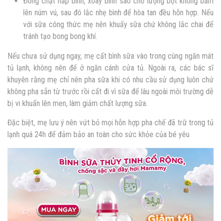
Đóng chặt nắp bình, xoay bình sao cho lượng bột không bám
lên núm vú, sau đó lắc nhẹ bình để hòa tan đều hỗn hợp. Nếu
với sữa công thức mẹ nên khuấy sữa chứ không lắc chai để
tránh tạo bong bong khí.
Nếu chưa sử dụng ngay, mẹ cất bình sữa vào trong cùng ngăn mát
tủ lạnh, không nên để ở ngăn cánh cửa tủ. Ngoài ra, các bác sĩ
khuyên rằng mẹ chỉ nên pha sữa khi có nhu cầu sử dụng luôn chứ
không pha sẵn từ trước rồi cất đi vì sữa để lâu ngoài môi trường dễ
bị vi khuẩn lên men, làm giảm chất lượng sữa.
Đặc biệt, mẹ lưu ý nên vứt bỏ mọi hỗn hợp pha chế đã trữ trong tủ
lạnh quá 24h để đảm bảo an toàn cho sức khỏe của bé yêu