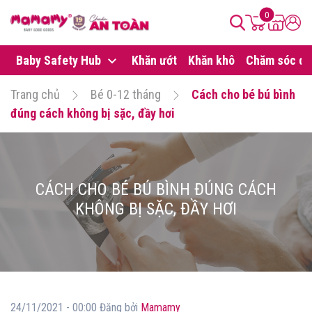
0
Baby Safety Hub
Khăn ướt
Khăn khô
Chăm sóc da
Trang chủ
Bé 0-12 tháng
Cách cho bé bú bình
đúng cách không bị sặc, đầy hơi
CÁCH CHO BÉ BÚ BÌNH ĐÚNG CÁCH
KHÔNG BỊ SẶC, ĐẦY HƠI
24/11/2021 - 00:00 Đăng bởi
Mamamy