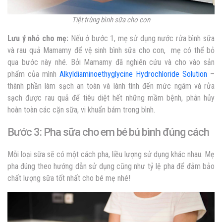
Tiệt trùng bình sữa cho con
Lưu ý nhỏ cho mẹ:
Nếu ở bước 1, mẹ sử dụng nước rửa bình sữa
và rau quả Mamamy để vệ sinh bình sữa cho con, mẹ có thể bỏ
qua bước này nhé. Bởi Mamamy đã nghiên cứu và cho vào sản
phẩm của mình
Alkyldiaminoethyglycine Hydrochloride Solution
–
thành phần làm sạch an toàn và lành tính đến mức ngâm và rửa
sạch được rau quả để tiêu diệt hết những mầm bệnh, phân hủy
hoàn toàn các cặn sữa, vi khuẩn bám trong bình.
Bước 3: Pha sữa cho em bé bú bình đúng cách
Mỗi loại sữa sẽ có một cách pha, liều lượng sử dụng khác nhau. Mẹ
pha đúng theo hướng dẫn sử dụng cũng như tỷ lệ pha để đảm bảo
chất lượng sữa tốt nhất cho bé mẹ nhé!