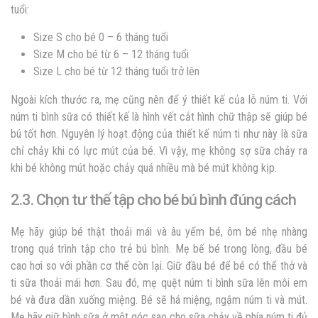
tuổi:
Size S cho bé 0 – 6 tháng tuổi
Size M cho bé từ 6 – 12 tháng tuổi
Size L cho bé từ 12 tháng tuổi trở lên
Ngoài kích thước ra, mẹ cũng nên để ý thiết kế của lỗ núm ti. Với
núm ti bình sữa có thiết kế là hình vết cắt hình chữ thập sẽ giúp bé
bú tốt hơn. Nguyên lý hoạt động của thiết kế núm ti như này là sữa
chỉ chảy khi có lực mút của bé. Vì vậy, mẹ không sợ sữa chảy ra
khi bé không mút hoặc chảy quá nhiều mà bé mút không kịp.
2.3. Chọn tư thế tập cho bé bú bình đúng cách
Mẹ hãy giúp bé thật thoải mái và âu yếm bé, ôm bé nhẹ nhàng
trong quá trình tập cho trẻ bú bình. Mẹ bế bé trong lòng, đầu bé
cao hơi so với phần cơ thể còn lại. Giữ đầu bé để bé có thể thở và
ti sữa thoải mái hơn. Sau đó, mẹ quệt núm ti bình sữa lên môi em
bé và đưa dần xuống miệng. Bé sẽ há miệng, ngậm núm ti và mút.
Mẹ hãy giữ bình sữa ở một góc sao cho sữa chảy về phía núm ti đủ