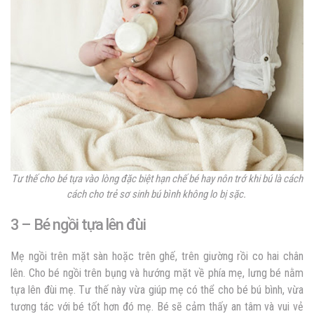
Tư thế cho bé tựa vào lòng đặc biệt hạn chế bé hay nôn trớ khi bú là cách
cách cho trẻ sơ sinh bú bình không lo bị sặc.
3 – Bé ngồi tựa lên đùi
Mẹ ngồi trên mặt sàn hoặc trên ghế, trên giường rồi co hai chân
lên. Cho bé ngồi trên bụng và hướng mặt về phía mẹ, lưng bé nằm
tựa lên đùi mẹ. Tư thế này vừa giúp mẹ có thể cho bé bú bình, vừa
tương tác với bé tốt hơn đó mẹ. Bé sẽ cảm thấy an tâm và vui vẻ