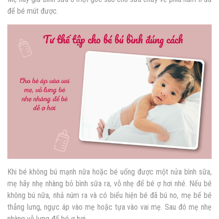
để bé mút được.
Khi bé không bú mạnh nữa hoặc bé uống được một nửa bình sữa,
mẹ hãy nhẹ nhàng bỏ bình sữa ra, vỗ nhẹ để bé ợ hơi nhé. Nếu bé
không bú nữa, nhả núm ra và có biểu hiện bé đã bú no, mẹ bế bé
thẳng lưng, ngực áp vào mẹ hoặc tựa vào vai mẹ. Sau đó mẹ nhẹ
nhàng vỗ lưng để bé ợ hơi.