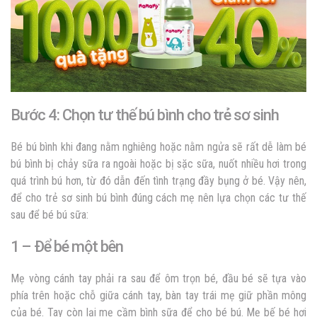
Bước 4: Chọn tư thế bú bình cho trẻ sơ sinh
Bé bú bình khi đang nằm nghiêng hoặc nằm ngửa sẽ rất dễ làm bé
bú bình bị chảy sữa ra ngoài hoặc bị sặc sữa, nuốt nhiều hơi trong
quá trình bú hơn, từ đó dẫn đến tình trạng đầy bụng ở bé. Vậy nên,
để cho trẻ sơ sinh bú bình đúng cách mẹ nên lựa chọn các tư thế
sau để bé bú sữa:
1 – Để bé một bên
Mẹ vòng cánh tay phải ra sau để ôm trọn bé, đầu bé sẽ tựa vào
phía trên hoặc chỗ giữa cánh tay, bàn tay trái mẹ giữ phần mông
của bé. Tay còn lại mẹ cầm bình sữa để cho bé bú. Mẹ bế bé hơi