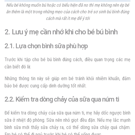
Nếu bé không muốn bú hoặc có biểu hiện đã no thì mẹ không nên ép bé
ăn thêm là một trong những mẹo của cách cho trẻ sơ sinh bú bình đúng
cách mà rất ít mẹ để ý tới
2. Lưu ý mẹ cần nhớ khi cho bé bú bình
2.1. Lựa chọn bình sữa phù hợp
Trước khi tập cho bé bú bình đúng cách, điều quan trọng các mẹ
cần biết đó là:
Những thông tin này sẽ giúp em bé tránh khỏi nhiễm khuẩn, đảm
bảo bé được cung cấp dinh dưỡng tốt nhất.
2.2. Kiểm tra dòng chảy của sữa qua núm ti
Để kiểm tra dòng chảy của sữa qua núm ti, mẹ hãy dốc ngược bình
sữa ở nhiệt độ phòng. Sữa nên nhỏ giọt đều đặn. Nếu mẹ lắc mạnh
bình sữa mới thấy sữa chảy ra, có thể dòng sữa chảy quá chậm.
Em bé có thể đi ngủ trước khi bé có thể uống được.