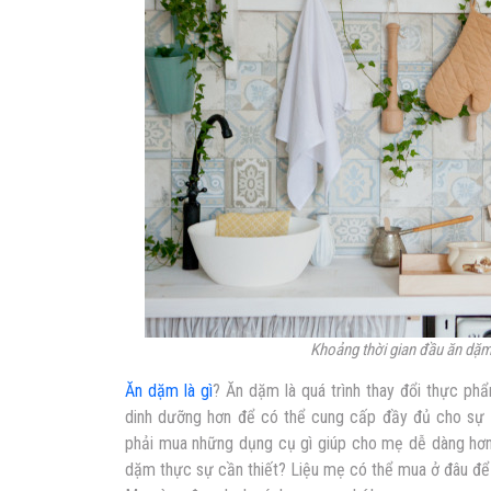
Khoảng thời gian đầu ăn dặm,
Ăn dặm là gì
?
Ăn dặm là quá trình thay đổi thực ph
dinh dưỡng hơn để có thể cung cấp đầy đủ cho sự p
phải mua những dụng cụ gì giúp cho mẹ dễ dàng hơ
dặm thực sự cần thiết? Liệu mẹ có thể mua ở đâu để 