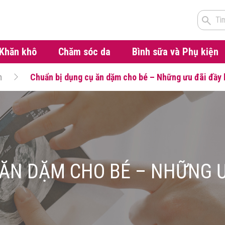
Tì
Khăn khô
Chăm sóc da
Bình sữa và Phụ kiện
m
Chuẩn bị dụng cụ ăn dặm cho bé – Những ưu đãi đầy 
 ĂN DẶM CHO BÉ – NHỮNG Ư