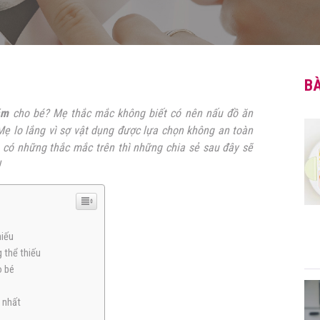
BÀ
ặm
cho bé? Mẹ thắc mắc không biết có nên nấu đồ ăn
ẹ lo lắng vì sợ vật dụng được lựa chọn không an toàn
 có những thắc mắc trên thì những chia sẻ sau đây sẽ
!
hiếu
 thể thiếu
o bé
 nhất