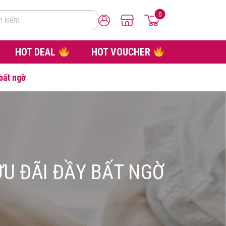
0
m kiếm
HOT DEAL
HOT VOUCHER
bất ngờ
U ĐÃI ĐẦY BẤT NGỜ