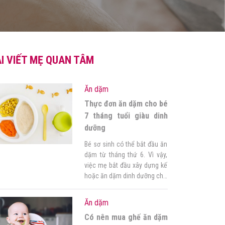
I VIẾT MẸ QUAN TÂM
Ăn dặm
Thực đơn ăn dặm cho bé
7 tháng tuổi giàu dinh
dưỡng
Bé sơ sinh có thể bắt đầu ăn
dặm từ tháng thứ 6. Vì vậy,
việc mẹ bắt đầu xây dựng kế
hoặc ăn dặm dinh dưỡng cho
con là rất quan trọng. Hãy
cùng xây dựng thực đơn ăn
Ăn dặm
dặm cho bé 7 tháng tuổi để
Có nên mua ghế ăn dặm
giúp bé luôn vui tươi và khỏe