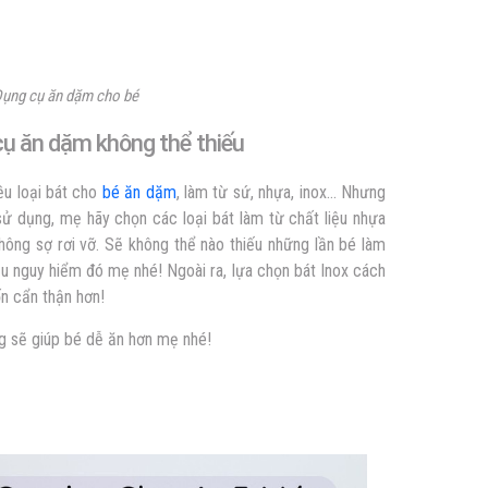
Dụng cụ ăn dặm cho bé
cụ ăn dặm không thể thiếu
ều loại bát cho
bé ăn dặm
, làm từ sứ, nhựa, inox… Nhưng
sử dụng, mẹ hãy chọn các loại bát làm từ chất liệu nhựa
ông sợ rơi vỡ. Sẽ không thể nào thiếu những lần bé làm
ều nguy hiểm đó mẹ nhé! Ngoài ra, lựa chọn bát Inox cách
n cẩn thận hơn!
g sẽ giúp bé dễ ăn hơn mẹ nhé!