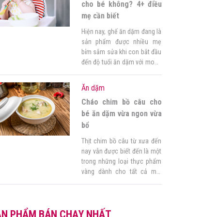
mạnh […]
cho bé không? 4+ điều
mẹ cần biết
Hiện nay, ghế ăn dặm đang là
sản phẩm được nhiều mẹ
bỉm sắm sửa khi con bắt đầu
đến độ tuổi ăn dặm với mong
muốn con hợp tác ngồi ăn
ngoan hơn. Tuy nhiên, do lần
Ăn dặm
đầu làm mẹ, chưa có kinh
Cháo chim bồ câu cho
nghiệm nên mẹ vẫn đang băn
khoăn không biết có nên […]
bé ăn dặm vừa ngon vừa
bổ
Thịt chim bồ câu từ xưa đến
nay vẫn được biết đến là một
trong những loại thực phẩm
vàng dành cho tất cả mọi
người. Chính vì vậy mà trong
thực đơn của trẻ chắc chắn
không thể thiếu được cháo
ẢN PHẨM BÁN CHẠY NHẤT
chim bồ câu ăn dặm. Vẫn biết