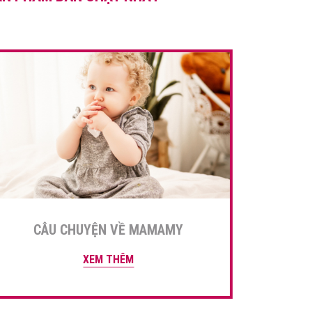
chim bồ câu của nhiều chất
[…]
CÂU CHUYỆN VỀ MAMAMY
XEM THÊM