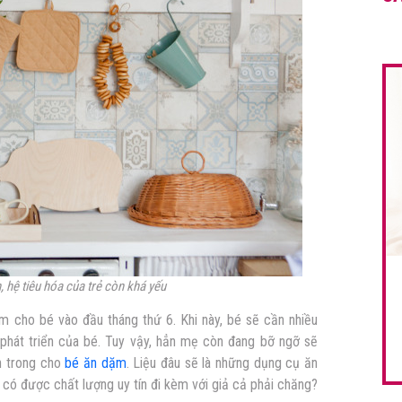
 hệ tiêu hóa của trẻ còn khá yếu
ẩm cho bé vào đầu tháng thứ 6. Khi này, bé sẽ cần nhiều
hát triển của bé. Tuy vậy, hẳn mẹ còn đang bỡ ngỡ sẽ
n trong cho
bé ăn dặm
. Liệu đâu sẽ là những dụng cụ ăn
có được chất lượng uy tín đi kèm với giả cả phải chăng?