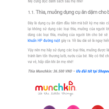
Mẹ cùng đọc danh sách sau mẹ nhé!
Thìa, muỗng dụng cụ ăn dặm cho b
1.1.
Đây là dụng cụ ăn dặm đầu tiên mà bất kỳ mẹ nào cù
lại không sử dụng các loại thìa, muỗng của người 
dùng các loại thìa, muỗng của người lớn cho bé sẽ 
khuẩn HP đường ruột
gây ra. Về lâu dài sẽ là nguy hi
Vậy nên mẹ hãy sử dụng các loại thìa, muỗng được là
tránh làm tổn thương lưỡi, nướu của bé. Mẹ có thể c
vui vẻ, hấp dẫn khi ăn mẹ nhé!
Thìa Munchkin: 36.500 VND –
Ưu đãi tốt tại Shope