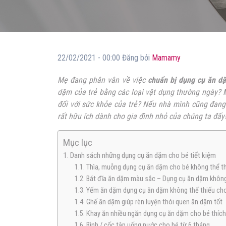
22/02/2021 - 00:00 Đăng bởi
Mamamy
Mẹ đang phân vân về việc
chuẩn bị dụng cụ ăn d
dặm của trẻ bằng các loại vật dụng thường ngày? M
đối với sức khỏe của trẻ? Nếu nhà mình cũng đang
rất hữu ích dành cho gia đình nhỏ của chúng ta đấy
Mục lục
1. Danh sách những dụng cụ ăn dặm cho bé tiết kiệm
1.1. Thìa, muỗng dụng cụ ăn dặm cho bé không thể t
1.2. Bát đĩa ăn dặm màu sắc – Dụng cụ ăn dặm không
1.3. Yếm ăn dặm dụng cụ ăn dặm không thể thiếu ch
1.4. Ghế ăn dặm giúp rèn luyện thói quen ăn dặm tốt
1.5. Khay ăn nhiều ngăn dụng cụ ăn dặm cho bé thích
1.6. Bình / cốc tập uống nước cho bé từ 6 tháng