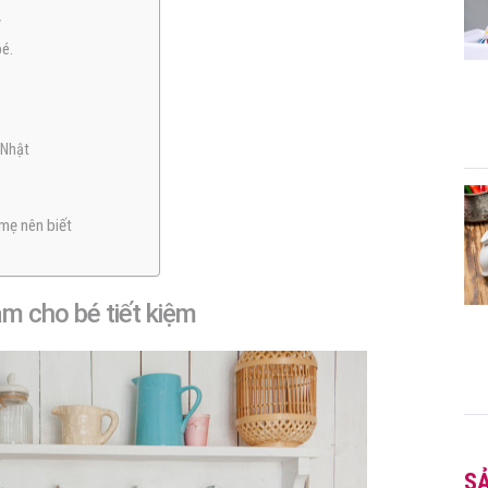
y
é.
 Nhật
 mẹ nên biết
m cho bé tiết kiệm
S