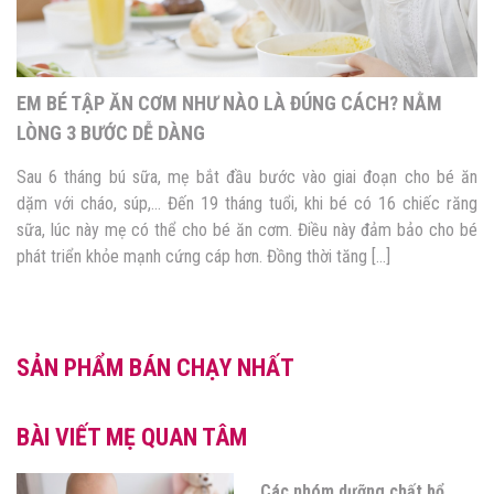
4 PHƯƠNG PHÁP ĂN DẶM CHO BÉ PHỔ BIẾN NHẤT HIỆN
NAY
Quá trình phát triển trưởng thành của con không thể thiếu giai đoạn
ăn dặm. Đây không chỉ là cơ hội giúp bé hình thành thói quen, kỹ
năng ăn uống sau này mà còn là thời điểm vàng bổ sung dưỡng
chất cho sự phát triển toàn diện của trẻ. Tuy nhiên, nhiều mẹ […]
SẢN PHẨM BÁN CHẠY NHẤT
BÀI VIẾT MẸ QUAN TÂM
Đồ ăn dặm cho bé: Mẹ cần