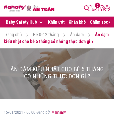
0
Baby Safety Hub
Khăn ướt
Khăn khô
Chăm sóc da
Trang chủ
Bé 0-12 tháng
Ăn dặm
Ăn dặm
kiểu nhật cho bé 5 tháng có những thực đơn gì ?
ĂN DẶM KIỂU NHẬT CHO BÉ 5 THÁNG
CÓ NHỮNG THỰC ĐƠN GÌ ?
15/01/2021 - 00:00 Đăng bởi
Mamamy