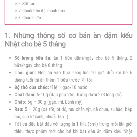
5.6. Sốt táo
5.7. Chuối trộn đậu nành tươi
5.8. Cháo bí đỏ
1. Những thông số cơ bản ăn dặm kiểu
Nhật cho bé 5 tháng
Số lượng bữa ăn:
ăn 1 bữa dặm/ngày cho bé 5 tháng; 2
bữa/ngày cho bé 6 tháng
Thời gian:
Nên ăn vào bữa sáng lúc 10 giờ, đến khi bé 6
tháng tuổi thì ăn thêm 1 bữa trước 7h tối.
Độ thô của cháo:
tỉ lệ 1 gạo/10 nước.
Chất đạm:
5-10g (đậu phụ 25g, trứng dưới 2/3 lòng đỏ)
Cháo:
5g – 30 g (gạo, mì, bánh mỳ)
Rau:
5 – 20g (cà rốt, bí đỏ, rau chân vịt, cà chua, su hào, bắp
cải, súp lơ xanh, chuối, táo…)
Tất cả đều bắt đầu với lượng là 1 thìa (5ml) trong mỗi lần giới
thiệu thực phẩm mới cho bé khi bắt đầu ăn dặm kiểu Nhật