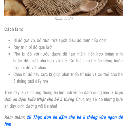
Cháo bí đỏ
Cách làm:
Bí đỏ gọt vỏ, bỏ ruột, rửa sạch. Sau đó đem hấp chín
Rây mịn bí đỏ qua lưới
Pha bí đỏ với nước dashi để tạo thành hỗn hợp loãng mịn
hoặc đặc sệt phù hợp với bé. Có thể cho bé ăn riêng hoặc
trộn bí đỏ với cháo.
Cháo bí đỏ này cực kì giúp phát triển trí não và cơ thể cho bé
5 tháng tuổi đấy mẹ.
Trên đây là vài những thông tin hữu ích về ăn dặm cũng như là
thực
đơn ăn dặm kiểu Nhật cho bé 5 tháng
. Chúc mẹ sẽ có những bữa
ăn đầy dinh dưỡng với bé nha!
Xem thêm:
20 Thực đơn ăn dặm cho bé 8 tháng vừa ngon dễ
làm