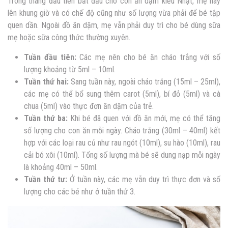
Trong tháng đầu tiên bắt đầu cho con ăn dặm kiểu Nhật, mẹ hãy
lên khung giờ và có chế độ cũng như số lượng vừa phải để bé tập
quen dần. Ngoài đồ ăn dặm, mẹ vẫn phải duy trì cho bé dùng sữa
mẹ hoặc sữa công thức thường xuyên.
Tuần đầu tiên:
Các mẹ nên cho bé ăn cháo trắng với số
lượng khoảng từ 5ml – 10ml.
Tuần thứ hai:
Sang tuần này, ngoài cháo trắng (15ml – 25ml),
các mẹ có thể bổ sung thêm carot (5ml), bí đỏ (5ml) và cà
chua (5ml) vào thực đơn ăn dặm của trẻ.
Tuần thứ ba:
Khi bé đã quen với đồ ăn mới, mẹ có thể tăng
số lượng cho con ăn mỗi ngày. Cháo trắng (30ml – 40ml) kết
hợp với các loại rau củ như rau ngót (10ml), su hào (10ml), rau
cải bó xôi (10ml). Tổng số lượng mà bé sẽ dung nạp mỗi ngày
là khoảng 40ml – 50ml.
Tuần thứ tư:
Ở tuần này, các mẹ vẫn duy trì thực đơn và số
lượng cho các bé như ở tuần thứ 3.