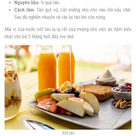
Nguyên liệu:
¼ quả táo
Cách làm:
Táo gọt vỏ, cắt miếng nhỏ cho vào nồi nấu chín.
Sau đó nghiền nhuyễn và rây lại táo khi còn nóng.
Mùi vị của nước sốt táo lạ lạ rất vừa miệng cho việc ăn dặm kiểu
nhật cho bé 5 tháng tuổi đấy mẹ nhé.
Sốt táo