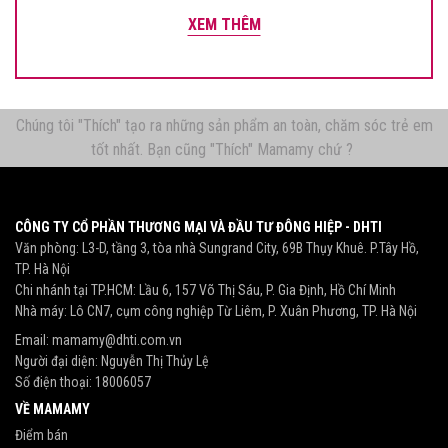
XEM THÊM
Chúng tôi "Thích" tạo ra những sản phẩm an toàn, chăm sóc trẻ em
tốt nhất. Bạn cũng "Thích" Mamamy chứ ?
CÔNG TY CỔ PHẦN THƯƠNG MẠI VÀ ĐẦU TƯ ĐÔNG HIỆP - DHTI
Văn phòng: L3-D, tầng 3, tòa nhà Sungrand City, 69B Thụy Khuê. P.Tây Hồ,
TP. Hà Nội
Chi nhánh tại TP.HCM: Lầu 6, 157 Võ Thị Sáu, P. Gia Định, Hồ Chí Minh
Nhà máy: Lô CN7, cụm công nghiệp Từ Liêm, P. Xuân Phương, TP. Hà Nội
Email:
mamamy@dhti.com.vn
Người đại diện: Nguyễn Thị Thủy Lệ
Số điện thoại:
18006057
VỀ MAMAMY
Điểm bán