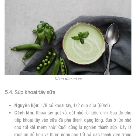
Cháo đậu cô ve
5.4. Súp khoai tây sữa
Nguyên liệu:
1/8 củ khoai tây, 1/2 cup sữa (60ml)
Cách làm:
Khoai tây gọt vỏ, cắt nhỏ rồi luộc chín. Sau đó cho
tiếp khoai tây vào sữa đã pha thành dạng lỏng, đun ở lửa nhỏ
cho tới khi mềm nhừ. Cuối cùng là nghiền thành súp. Đây là
món ăn dễ tiêu và thơm ngon cho tất cả các thành viên trong