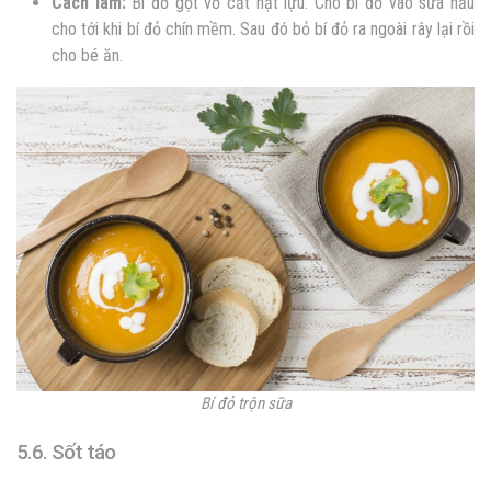
Cách làm:
Bí đỏ gọt vỏ cắt hạt lựu. Cho bí đỏ vào sữa nấu
cho tới khi bí đỏ chín mềm. Sau đó bỏ bí đỏ ra ngoài rây lại rồi
cho bé ăn.
Bí đỏ trộn sữa
5.6. Sốt táo