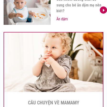
sắm gì khi bé bước vào giai
đoạn ăn dặm?
Ăn dặm
CÂU CHUYỆN VỀ MAMAMY