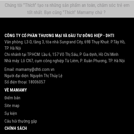
Chúng tôi "Thích" tạo ra những sản phẩm an toàn, chăm sóc trẻ em
tốt nhất. Bạn cũng "Thích" Mamamy chứ ?
CÔNG TY CỔ PHẦN THƯƠNG MẠI VÀ ĐẦU TƯ ĐÔNG HIỆP - DHTI
Văn phòng: L3-D, tầng 3, tòa nhà Sungrand City, 69B Thụy Khuê. P.Tây Hồ,
TP. Hà Nội
Chi nhánh tại TP.HCM: Lầu 6, 157 Võ Thị Sáu, P. Gia Định, Hồ Chí Minh
Nhà máy: Lô CN7, cụm công nghiệp Từ Liêm, P. Xuân Phương, TP. Hà Nội
Email:
mamamy@dhti.com.vn
Người đại diện: Nguyễn Thị Thủy Lệ
Số điện thoại:
18006057
VỀ MAMAMY
Điểm bán
Site map
Sự kiện
Câu hỏi thường gặp
CHÍNH SÁCH