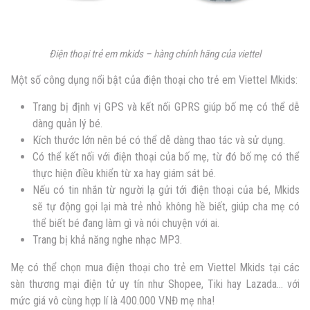
Điện thoại trẻ em mkids – hàng chính hãng của viettel
Một số công dụng nổi bật của điện thoại cho trẻ em Viettel Mkids:
Trang bị định vị GPS và kết nối GPRS giúp bố mẹ có thể dễ
dàng quản lý bé.
Kích thước lớn nên bé có thể dễ dàng thao tác và sử dụng.
Có thể kết nối với điện thoại của bố mẹ, từ đó bố mẹ có thể
thực hiện điều khiển từ xa hay giám sát bé.
Nếu có tin nhắn từ người lạ gửi tới điện thoại của bé, Mkids
sẽ tự động gọi lại mà trẻ nhỏ không hề biết, giúp cha mẹ có
thể biết bé đang làm gì và nói chuyện với ai.
Trang bị khả năng nghe nhạc MP3.
Mẹ có thể chọn mua điện thoại cho trẻ em Viettel Mkids tại các
sàn thương mại điện tử uy tín như Shopee, Tiki hay Lazada… với
mức giá vô cùng hợp lí là 400.000 VNĐ mẹ nha!