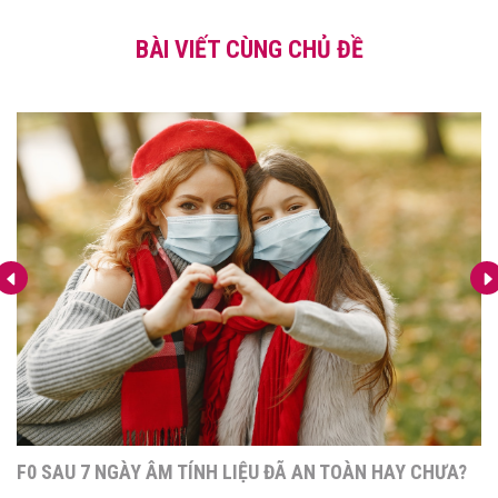
BÀI VIẾT CÙNG CHỦ ĐỀ
CÁC THÔNG TIN ĐẦY ĐỦ TỪ A TỚI Z CHO F0 KHỎI BỆNH