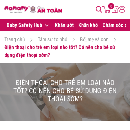
0
Baby Safety Hub
Khăn ướt
Khăn khô
Chăm sóc da
Trang chủ
Tâm sự to nhỏ
Bố, mẹ và con
Điện thoại cho trẻ em loại nào tốt? Có nên cho bé sử
dụng điện thoại sớm?
ĐIỆN THOẠI CHO TRẺ EM LOẠI NÀO
TỐT? CÓ NÊN CHO BÉ SỬ DỤNG ĐIỆN
THOẠI SỚM?