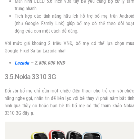
Màn hình OLED 5.6 inch vừa tay bé yêu cùng bộ xử lý tầm
trung nhanh.
Tích hợp các tính năng hữu ích hỗ trợ bố mẹ trên Android
(như Google Family Link) giúp bố mẹ có thể theo dõi hoạt
động của con một cách dễ dàng.
Với mức giá khoảng 2 triệu VNĐ, bố mẹ có thể lựa chọn mua
Google Pixel 3a tại Lazada nha!
Lazada
– 2.800.000 VNĐ
3.5.Nokia 3310 3G
Đối với bố mẹ chỉ cần một chiếc điện thoại cho trẻ em với chức
năng nghe gọi, nhắn tin để liên lạc với bé thay vì phải nắm bắt tình
hình qua thầy cô hoặc bạn bè thì bố mẹ có thể tham khảo Nokia
3310 3G đấy ạ.