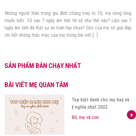
F0 khỏi bệnh là người có kết quả xét nghiệm âm tính với virus
SARS-CoV-2 bằng phương pháp phát hiện vật liệu di truyền của
virus (PCR). Tuy nhiên, các vấn đề về hậu COVID-19 vẫn khiến bố
mẹ lo lắng, băn khoăn. Bài viết này sẽ là lời giải đáp chi tiết và
chuẩn […]
SẢN PHẨM BÁN CHẠY NHẤT
BÀI VIẾT MẸ QUAN TÂM
F0 khỏi bệnh được hỗ trợ gì?
Những quyền lợi có thể được
nhận khi là F0
Bố, mẹ và con