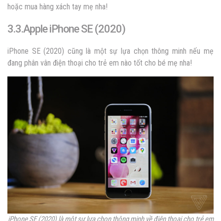
hoặc mua hàng xách tay mẹ nha!
3.3.Apple iPhone SE (2020)
iPhone SE (2020) cũng là một sự lựa chọn thông minh nếu mẹ
đang phân vân điện thoại cho trẻ em nào tốt cho bé mẹ nha!
iPhone SE (2020) là một sự lựa chọn thông minh về điện thoại cho trẻ em