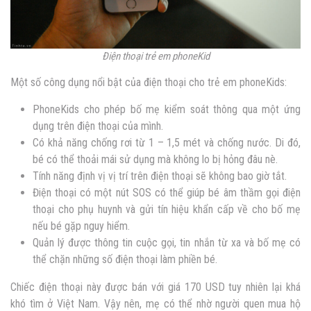
Điện thoại trẻ em phoneKid
Một số công dụng nổi bật của điện thoại cho trẻ em phoneKids:
PhoneKids cho phép bố mẹ kiểm soát thông qua một ứng
dụng trên điện thoại của mình.
Có khả năng chống rơi từ 1 – 1,5 mét và chống nước. Di đó,
bé có thể thoải mái sử dụng mà không lo bị hỏng đâu nè.
Tính năng định vị vị trí trên điện thoại sẽ không bao giờ tắt.
Điện thoại có một nút SOS có thể giúp bé âm thầm gọi điện
thoại cho phụ huynh và gửi tín hiệu khẩn cấp về cho bố mẹ
nếu bé gặp nguy hiểm.
Quản lý được thông tin cuộc gọi, tin nhắn từ xa và bố mẹ có
thể chặn những số điện thoại làm phiền bé.
Chiếc điện thoại này được bán với giá 170 USD tuy nhiên lại khá
khó tìm ở Việt Nam. Vậy nên, mẹ có thể nhờ người quen mua hộ