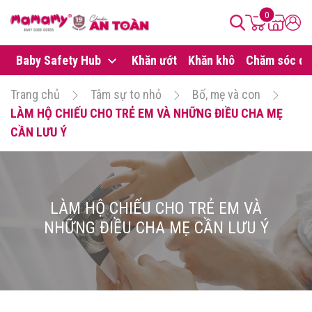
0
Baby Safety Hub
Khăn ướt
Khăn khô
Chăm sóc da
Trang chủ
Tâm sự to nhỏ
Bố, mẹ và con
LÀM HỘ CHIẾU CHO TRẺ EM VÀ NHỮNG ĐIỀU CHA MẸ
CẦN LƯU Ý
LÀM HỘ CHIẾU CHO TRẺ EM VÀ
NHỮNG ĐIỀU CHA MẸ CẦN LƯU Ý