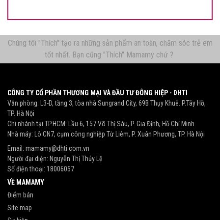
Chúng tôi "Thích" tạo ra những sản phẩm an toàn, chăm sóc trẻ em
tốt nhất. Bạn cũng "Thích" Mamamy chứ ?
CÔNG TY CỔ PHẦN THƯƠNG MẠI VÀ ĐẦU TƯ ĐÔNG HIỆP - DHTI
Văn phòng: L3-D, tầng 3, tòa nhà Sungrand City, 69B Thụy Khuê. P.Tây Hồ,
TP. Hà Nội
Chi nhánh tại TP.HCM: Lầu 6, 157 Võ Thị Sáu, P. Gia Định, Hồ Chí Minh
Nhà máy: Lô CN7, cụm công nghiệp Từ Liêm, P. Xuân Phương, TP. Hà Nội
Email:
mamamy@dhti.com.vn
Người đại diện: Nguyễn Thị Thủy Lệ
Số điện thoại:
18006057
VỀ MAMAMY
Điểm bán
Site map