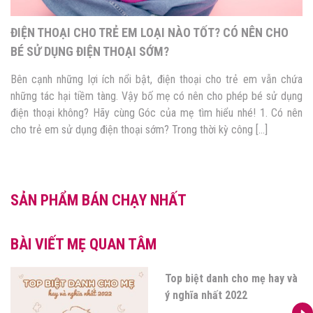
ĐIỆN THOẠI CHO TRẺ EM LOẠI NÀO TỐT? CÓ NÊN CHO
BÉ SỬ DỤNG ĐIỆN THOẠI SỚM?
Bên cạnh những lợi ích nổi bật, điện thoại cho trẻ em vẫn chứa
những tác hại tiềm tàng. Vậy bố mẹ có nên cho phép bé sử dụng
điện thoại không? Hãy cùng Góc của mẹ tìm hiểu nhé! 1. Có nên
cho trẻ em sử dụng điện thoại sớm? Trong thời kỳ công […]
SẢN PHẨM BÁN CHẠY NHẤT
BÀI VIẾT MẸ QUAN TÂM
Top biệt danh cho mẹ hay và
ý nghĩa nhất 2022