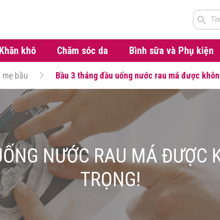
Tì
Khăn khô
Chăm sóc da
Bình sữa và Phụ kiện
g mẹ bầu
Bầu 3 tháng đầu uống nước rau má được không
UỐNG NƯỚC RAU MÁ ĐƯỢC 
TRỌNG!