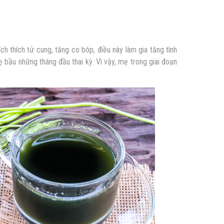
h thích tử cung, tăng co bóp, điều này làm gia tăng tình
ẹ bầu những tháng đầu thai kỳ. Vì vậy, mẹ trong giai đoạn