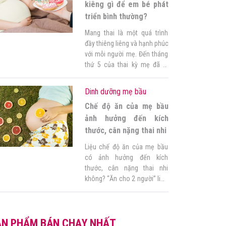
mẹ đã biết […]
kiêng gì để em bé phát
triển bình thường?
Mang thai là một quá trình
đầy thiêng liêng và hạnh phúc
với mỗi người mẹ. Đến tháng
thứ 5 của thai kỳ mẹ đã đi
được một nửa quãng đường
rồi đấy. Chắc hạnh mẹ rất
Dinh dưỡng mẹ bầu
hạnh phúc và sung sướng khi
Chế độ ăn của mẹ bầu
trong bụng có một sinh linh
bé nhỏ đáng yêu như vậy. […]
ảnh hưởng đến kích
thước, cân nặng thai nhi
Liệu chế độ ăn của mẹ bầu
có ảnh hưởng đến kích
thước, cân nặng thai nhi
không? “Ăn cho 2 người” liệu
có nên? Mẹ hãy đọc ngay bài
viết dưới đây để xem thêm về
chế độ ăn của bà bầu nhé! 1.
ẢN PHẨM BÁN CHẠY NHẤT
Chế độ ăn của mẹ bầu và