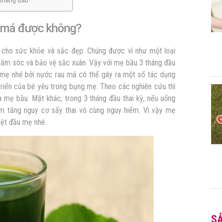
 tháng đầu
u má được không?
h cho sức khỏe và sắc đẹp. Chúng được ví như một loại
chăm sóc và bảo vệ sắc xuân. Vậy với mẹ bầu 3 tháng đầu
 mẹ nhé bởi nước rau má có thể gây ra một số tác dụng
iển của bé yêu trong bụng mẹ. Theo các nghiên cứu thì
a mẹ bầu. Mặt khác, trong 3 tháng đầu thai kỳ, nếu uống
m tăng nguy cơ sẩy thai vô cùng nguy hiểm. Vì vậy mẹ
yệt đầu mẹ nhé.
S