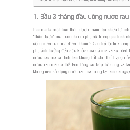
3. Một số loại thảo dược không nên dùng cho mẹ bầu 3
1. Bầu 3 tháng đầu uống nước ra
Rau má là một loại thảo dược mang lại nhiều lợi íc
“thần dược” của các chị em phụ nữ trong quá trình 
uống nước rau má được không? Câu trả lời là không
phụ ảnh hưởng đến sức khỏe của cả mẹ và sự phát tr
nước rau má có tính hàn không tốt cho thể trạng củ
nước rau má có thể làm tăng co bóp tử cung và là
không nên sử dụng nước rau má trong kỳ tam cá ngu