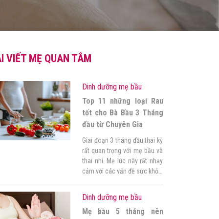
I VIẾT MẸ QUAN TÂM
Dinh dưỡng mẹ bầu
Top 11 những loại Rau
tốt cho Bà Bầu 3 Tháng
đầu từ Chuyên Gia
Giai đoạn 3 tháng đầu thai kỳ
rất quan trọng với mẹ bầu và
thai nhi. Mẹ lúc này rất nhạy
cảm với các vấn đề sức khỏe,
nếu không biết cách chăm
sóc và chọn thực phẩm phù
Dinh dưỡng mẹ bầu
hợp, mẹ dễ gặp vấn đề gây
Mẹ bầu 5 tháng nên
ảnh hưởng đến thai nhi. Vậy