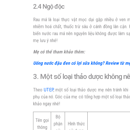
2.4 Ngộ độc
Rau má là loại thực vật mọc dại gặp nhiều ở ven m
nhiễm hoá chất, thuốc trừ sâu ở cánh đồng lân cận.
biến nước rau má nên nguyên liệu không được làm sạ
mẹ lưu ý nhé!
Mẹ có thể tham khảo thêm:
Uống nước đậu đen có lợi sữa không? Review từ mẹ
3. Một số loại thảo dược không n
Theo
UTEP
, một số loại thảo dược mẹ nên tránh khi 
phụ của nó. Góc của mẹ có tổng hợp một số loại th
khảo ngay nhé!
Bộ
Tên gọi
phận
Hình thức
thông