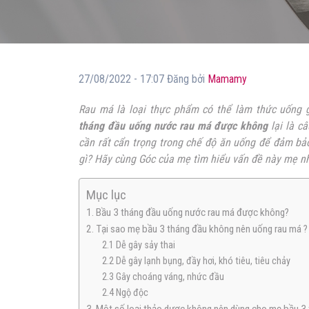
27/08/2022 - 17:07 Đăng bởi
Mamamy
Rau má là loại thực phẩm có thể làm thức uống gi
tháng đầu uống nước rau má được không
lại là c
cần rất cẩn trọng trong chế độ ăn uống để đảm bảo
gì? Hãy cùng Góc của mẹ tìm hiểu vấn đề này mẹ n
Mục lục
1. Bầu 3 tháng đầu uống nước rau má được không?
2. Tại sao mẹ bầu 3 tháng đầu không nên uống rau má ?
2.1 Dễ gây sảy thai
2.2 Dễ gây lạnh bụng, đầy hơi, khó tiêu, tiêu chảy
2.3 Gây choáng váng, nhức đầu
2.4 Ngộ độc