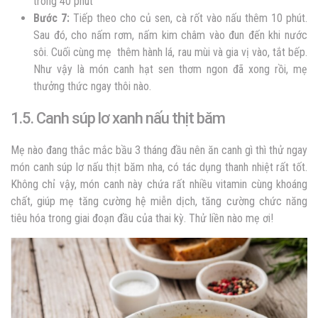
trong 40 phút
Bước 7:
Tiếp theo cho củ sen, cà rốt vào nấu thêm 10 phút.
Sau đó, cho nấm rơm, nấm kim châm vào đun đến khi nước
sôi. Cuối cùng mẹ thêm hành lá, rau mùi và gia vị vào, tắt bếp.
Như vậy là món canh hạt sen thơm ngon đã xong rồi, mẹ
thưởng thức ngay thôi nào.
1.5. Canh súp lơ xanh nấu thịt băm
Mẹ nào đang thắc mắc bầu 3 tháng đầu nên ăn canh gì thì thử ngay
món canh súp lơ nấu thịt băm nha, có tác dụng thanh nhiệt rất tốt.
Không chỉ vậy, món canh này chứa rất nhiều vitamin cùng khoáng
chất, giúp mẹ tăng cường hệ miễn dịch, tăng cường chức năng
tiêu hóa trong giai đoạn đầu của thai kỳ. Thử liền nào mẹ ơi!