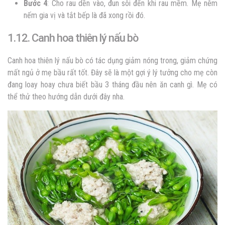
Bước 4
: Cho rau dền vào, đun sôi đến khi rau mềm. Mẹ nêm
nếm gia vị và tắt bếp là đã xong rồi đó.
1.12. Canh hoa thiên lý nấu bò
Canh hoa thiên lý nấu bò có tác dụng giảm nóng trong, giảm chứng
mất ngủ ở mẹ bầu rất tốt. Đây sẽ là một gợi ý lý tưởng cho mẹ còn
đang loay hoay chưa biết bầu 3 tháng đầu nên ăn canh gì. Mẹ có
thể thử theo hướng dẫn dưới đây nha.