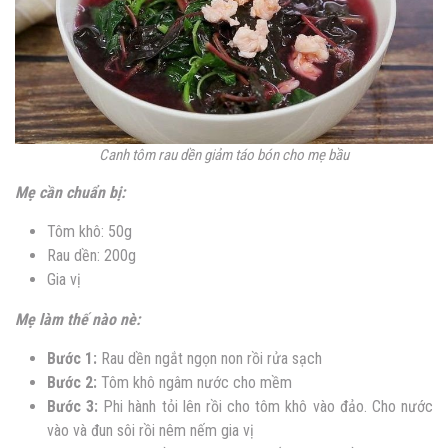
Canh tôm rau dền giảm táo bón cho mẹ bầu
Mẹ cần chuẩn bị:
Tôm khô: 50g
Rau dền: 200g
Gia vị
Mẹ làm thế nào nè:
Bước 1:
Rau dền ngắt ngọn non rồi rửa sạch
Bước 2:
Tôm khô ngâm nước cho mềm
Bước 3:
Phi hành tỏi lên rồi cho tôm khô vào đảo. Cho nước
vào và đun sôi rồi nêm nếm gia vị