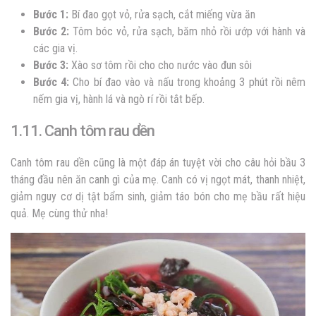
Bước 1:
Bí đao gọt vỏ, rửa sạch, cắt miếng vừa ăn
Bước 2:
Tôm bóc vỏ, rửa sạch, băm nhỏ rồi ướp với hành và
các gia vị.
Bước 3:
Xào sơ tôm rồi cho cho nước vào đun sôi
Bước 4:
Cho bí đao vào và nấu trong khoảng 3 phút rồi nêm
nếm gia vị, hành lá và ngò rí rồi tắt bếp.
1.11. Canh tôm rau dền
Canh tôm rau dền cũng là một đáp án tuyệt vời cho câu hỏi bầu 3
tháng đầu nên ăn canh gì của mẹ. Canh có vị ngọt mát, thanh nhiệt,
giảm nguy cơ dị tật bẩm sinh, giảm táo bón cho mẹ bầu rất hiệu
quả. Mẹ cùng thử nha!