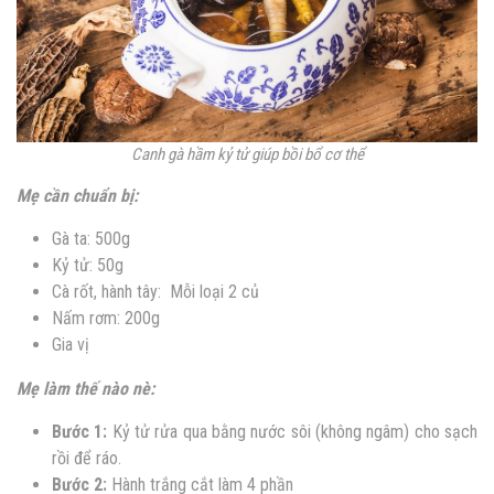
Canh gà hầm kỷ tử giúp bồi bổ cơ thể
Mẹ cần chuẩn bị:
Gà ta: 500g
Kỷ tử: 50g
Cà rốt, hành tây: Mỗi loại 2 củ
Nấm rơm: 200g
Gia vị
Mẹ làm thế nào nè:
Bước 1:
Kỷ tử rửa qua bằng nước sôi (không ngâm) cho sạch
rồi để ráo.
Bước 2:
Hành trắng cắt làm 4 phần