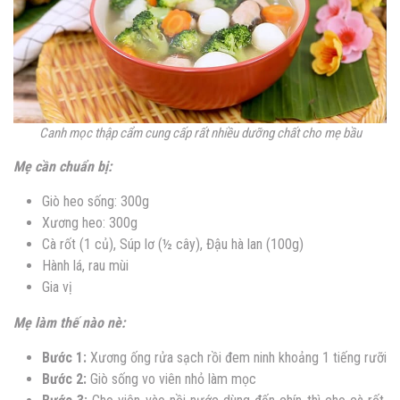
Canh mọc thập cẩm cung cấp rất nhiều dưỡng chất cho mẹ bầu
Mẹ cần chuẩn bị:
Giò heo sống: 300g
Xương heo: 300g
Cà rốt (1 củ), Súp lơ (½ cây), Đậu hà lan (100g)
Hành lá, rau mùi
Gia vị
Mẹ làm thế nào nè:
Bước 1:
Xương ống rửa sạch rồi đem ninh khoảng 1 tiếng rưỡi
Bước 2:
Giò sống vo viên nhỏ làm mọc