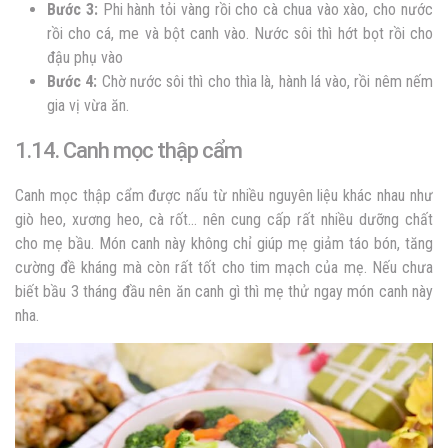
Bước 3:
Phi hành tỏi vàng rồi cho cà chua vào xào, cho nước
rồi cho cá, me và bột canh vào. Nước sôi thì hớt bọt rồi cho
đậu phụ vào
Bước 4:
Chờ nước sôi thì cho thìa là, hành lá vào, rồi nêm nếm
gia vị vừa ăn.
1.14. Canh mọc thập cẩm
Canh mọc thập cẩm được nấu từ nhiều nguyên liệu khác nhau như
giò heo, xương heo, cà rốt… nên cung cấp rất nhiều dưỡng chất
cho mẹ bầu. Món canh này không chỉ giúp mẹ giảm táo bón, tăng
cường đề kháng mà còn rất tốt cho tim mạch của mẹ. Nếu chưa
biết bầu 3 tháng đầu nên ăn canh gì thì mẹ thử ngay món canh này
nha.