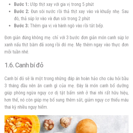
Bước 1:
Ướp thịt xay với gia vị trong 5 phút
Bước 2:
Đun sôi nước rồi thả thịt xay vào và khuấy nhẹ. Sau
đó, thả súp lơ vào và đun sôi trong 2 phút
Bước 3:
Thêm gia vị và hành ngò vào rồi tắt bếp.
Đơn giản đúng không mẹ. chỉ với 3 bước đơn giản món canh súp lơ
xanh nấu thịt băm đã xong rồi đó mẹ. Mẹ thêm ngay vào thực đơn
mỗi tuần nhé.
1.6. Canh bí đỏ
Canh bí đỏ sẽ là một trong những đáp án hoàn hảo cho câu hỏi bầu
3 tháng đầu nên ăn canh gì của mẹ. Đây là món canh bổ dưỡng
giúp phòng ngừa nguy cơ dị tật bẩm sinh ở thai nhi rất hữu hiệu,
hơn thế, nó còn giúp mẹ bổ sung thêm sắt, giảm nguy cơ thiếu máu
thai kỳ nhiều nguy hiểm.