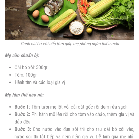
Canh cải bó xôi nấu tôm giúp mẹ phòng ngừa thiếu máu
Mẹ cần chuẩn bị:
Cải bó xôi: 500gr
Tôm: 100gr
Hành tím và các loại gia vị
Mẹ làm thế nào nè:
Bước 1:
Tôm tươi mẹ lột vỏ, cải cắt gốc rồi đem rửa sạch
Bước 2:
Phi hành mỡ lên rồi cho tôm vào chảo, thêm gia vị và
đảo đều
Bước 3:
Cho nước vào đun sôi thì cho rau cải bó xôi vào,
nước sôi thì tắt bếp và nêm nếm gia vị. Dễ làm quá mẹ nhỉ.