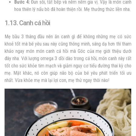
Bước 4:
Đun sôi, tắt bếp và nêm nếm gia vị. Vậy là món canh
hoa thiên lý nấu bò đã hoàn thiện rồi. Mẹ thưởng thức liền nha.
1.13. Canh cá hồi
Mẹ bầu 3 tháng đầu nên ăn canh gì để không những mẹ có sức
khoẻ tốt mà bé yêu sau này cũng thông minh, sáng dạ hơn thì tham
khảo ngay món món canh cá hồi mà Góc của mẹ giới thiệu dưới
đây nha. Với lượng omega 3 dồi dào trong cá hồi, món canh này rất
tốt cho sức khỏe tim mạch và giảm nguy cơ tiểu đường thai kỳ cho
mẹ. Mặt khác, nó còn giúp não bộ của bé yêu phát triển tối ưu
nhất. Vừa khỏe mẹ mà lại lợi con, mẹ thử ngay thôi nào!