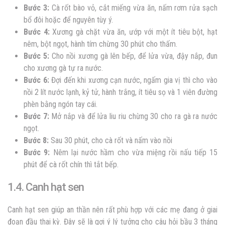
Bước 3:
Cà rốt bào vỏ, cắt miếng vừa ăn, nấm rơm rửa sạch
bổ đôi hoặc để nguyên tùy ý.
Bước 4:
Xương gà chặt vừa ăn, ướp với một ít tiêu bột, hạt
nêm, bột ngọt, hành tím chừng 30 phút cho thấm.
Bước 5:
Cho nồi xương gà lên bếp, để lửa vừa, đậy nắp, đun
cho xương gà tự ra nước.
Bước 6:
Đợi đến khi xương cạn nước, ngấm gia vị thì cho vào
nồi 2 lít nước lạnh, kỷ tử, hành trắng, ít tiêu sọ và 1 viên đường
phèn bằng ngón tay cái.
Bước 7:
Mở nắp và để lửa liu riu chừng 30 cho ra gà ra nước
ngọt.
Bước 8:
Sau 30 phút, cho cà rốt và nấm vào nồi
Bước 9:
Nêm lại nước hầm cho vừa miệng rồi nấu tiếp 15
phút để cà rốt chín thì tắt bếp.
1.4. Canh hạt sen
Canh hạt sen giúp an thần nên rất phù hợp với các mẹ đang ở giai
đoạn đầu thai kỳ. Đây sẽ là gợi ý lý tưởng cho câu hỏi bầu 3 tháng