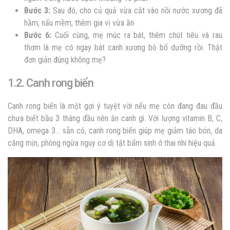
Bước 3:
Sau đó, cho củ quả vừa cắt vào nồi nước xương đã
hầm, nấu mềm, thêm gia vị vừa ăn
Bước 6:
Cuối cùng, mẹ múc ra bát, thêm chút tiêu và rau
thơm là mẹ có ngay bát canh xương bò bổ dưỡng rồi. Thật
đơn giản đúng không mẹ?
1.2. Canh rong biển
Canh rong biển là một gợi ý tuyệt vời nếu mẹ còn đang đau đầu
chưa biết bầu 3 tháng đầu nên ăn canh gì. Với lượng vitamin B, C,
DHA, omega 3… sẵn có, canh rong biển giúp mẹ giảm táo bón, da
căng mịn, phòng ngừa nguy cơ dị tật bẩm sinh ở thai nhi hiệu quả.