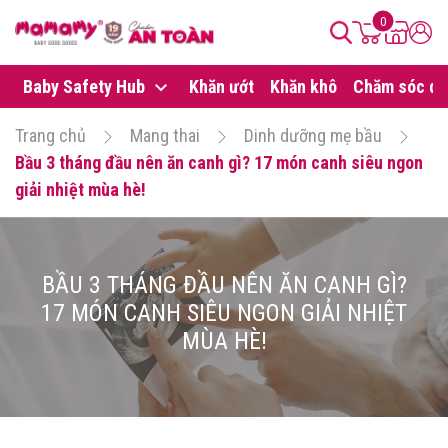
0
Baby Safety Hub
Khăn ướt
Khăn khô
Chăm sóc da
Trang chủ
Mang thai
Dinh dưỡng mẹ bầu
Bầu 3 tháng đầu nên ăn canh gì? 17 món canh siêu ngon
giải nhiệt mùa hè!
BẦU 3 THÁNG ĐẦU NÊN ĂN CANH GÌ?
17 MÓN CANH SIÊU NGON GIẢI NHIỆT
MÙA HÈ!