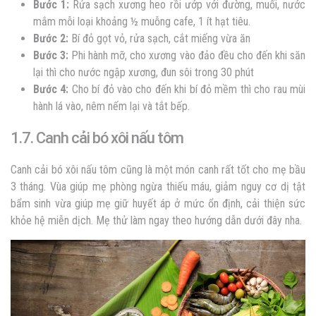
Bước 1:
Rửa sạch xương heo rồi ướp với đường, muối, nước
mắm mỗi loại khoảng ½ muỗng cafe, 1 ít hạt tiêu.
Bước 2:
Bí đỏ gọt vỏ, rửa sạch, cắt miếng vừa ăn
Bước 3:
Phi hành mỡ, cho xương vào đảo đều cho đến khi săn
lại thì cho nước ngập xương, đun sôi trong 30 phút
Bước 4:
Cho bí đỏ vào cho đến khi bí đỏ mềm thì cho rau mùi
hành lá vào, nêm nếm lại và tắt bếp.
1.7. Canh cải bó xôi nấu tôm
Canh cải bó xôi nấu tôm cũng là một món canh rất tốt cho mẹ bầu
3 tháng. Vùa giúp mẹ phòng ngừa thiếu máu, giảm nguy cơ dị tật
bẩm sinh vừa giúp mẹ giữ huyết áp ở mức ổn định, cải thiện sức
khỏe hệ miễn dịch. Mẹ thử làm ngay theo hướng dẫn dưới đây nha.