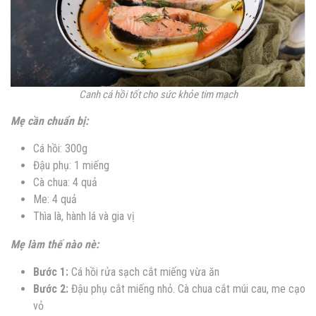
Canh cá hồi tốt cho sức khỏe tim mạch
Mẹ cần chuẩn bị:
Cá hồi: 300g
Đậu phụ: 1 miếng
Cà chua: 4 quả
Me: 4 quả
Thìa là, hành lá và gia vị
Mẹ làm thế nào nè:
Bước 1:
Cá hồi rửa sạch cắt miếng vừa ăn
Bước 2:
Đậu phụ cắt miếng nhỏ. Cà chua cắt múi cau, me cạo
vỏ