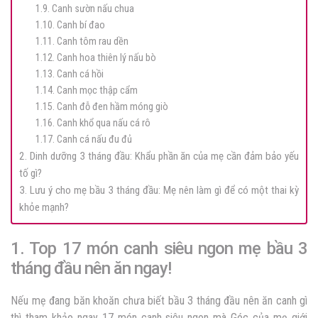
1.9. Canh sườn nấu chua
1.10. Canh bí đao
1.11. Canh tôm rau dền
1.12. Canh hoa thiên lý nấu bò
1.13. Canh cá hồi
1.14. Canh mọc thập cẩm
1.15. Canh đỗ đen hầm móng giò
1.16. Canh khổ qua nấu cá rô
1.17. Canh cá nấu đu đủ
2. Dinh dưỡng 3 tháng đầu: Khẩu phần ăn của mẹ cần đảm bảo yếu
tố gì?
3. Lưu ý cho mẹ bầu 3 tháng đầu: Mẹ nên làm gì để có một thai kỳ
khỏe mạnh?
1. Top 17 món canh siêu ngon mẹ bầu 3
tháng đầu nên ăn ngay!
Nếu mẹ đang băn khoăn chưa biết bầu 3 tháng đầu nên ăn canh gì
thì tham khảo ngay 17 món canh siêu ngon mà Góc của mẹ giới