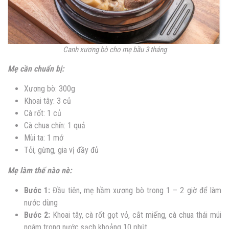
Canh xương bò cho mẹ bầu 3 tháng
Mẹ cần chuẩn bị:
Xương bò: 300g
Khoai tây: 3 củ
Cà rốt: 1 củ
Cà chua chín: 1 quả
Mùi ta: 1 mớ
Tỏi, gừng, gia vị đầy đủ
Mẹ làm thế nào nè:
Bước 1:
Đầu tiên, mẹ hầm xương bò trong 1 – 2 giờ để làm
nước dùng
Bước 2:
Khoai tây, cà rốt gọt vỏ, cắt miếng, cà chua thái múi
ngâm trong nước sạch khoảng 10 phút