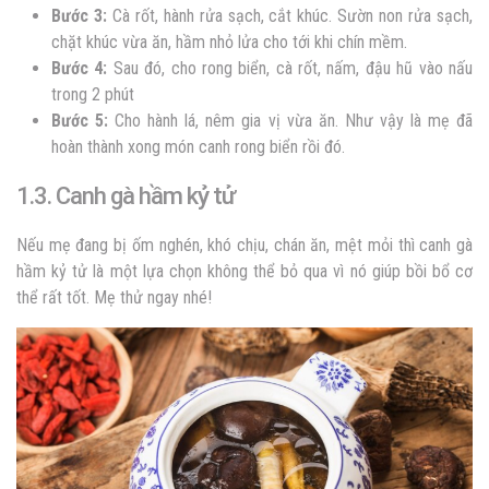
Bước 3:
Cà rốt, hành rửa sạch, cắt khúc. Sườn non rửa sạch,
chặt khúc vừa ăn, hầm nhỏ lửa cho tới khi chín mềm.
Bước 4:
Sau đó, cho rong biển, cà rốt, nấm, đậu hũ vào nấu
trong 2 phút
Bước 5:
Cho hành lá, nêm gia vị vừa ăn. Như vậy là mẹ đã
hoàn thành xong món canh rong biển rồi đó.
1.3. Canh gà hầm kỷ tử
Nếu mẹ đang bị ốm nghén, khó chịu, chán ăn, mệt mỏi thì canh gà
hầm kỷ tử là một lựa chọn không thể bỏ qua vì nó giúp bồi bổ cơ
thể rất tốt. Mẹ thử ngay nhé!