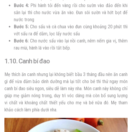
Bước 4:
Phi hành tỏi đến vàng rồi cho sườn vào đảo đến khi
săn lại thì cho nước vừa ăn vào. Đun sôi sườn và hớt bọt để
nước trong
Bước 5:
Cho sấu và cà chua vào đun cùng khoảng 20 phút thì
vớt sấu ra để dằm, lọc lấy nước sấu
Bước 6:
Cho nước sấu vào lại nồi canh, nêm nếm gia vị, thêm
rau mùi, hành lá vào rồi tắt bếp.
1.10. Canh bí đao
Mẹ thích ăn canh nhưng lại không biết bầu 3 tháng đầu nên ăn canh
gì để vừa đảm bảo dinh dưỡng mà lại tốt cho bé thì thử ngay món
canh bí đao siêu ngon, siêu dễ làm này nha. Món canh này không chỉ
giúp mẹ giảm nóng trong, duy trì vóc dáng mà còn bổ sung lượng
vi chất và khoáng chất thiết yếu cho mẹ và bé nữa đó. Mẹ tham
khảo cách làm phía dưới nha.