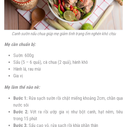
Canh sườn nấu chua giúp mẹ giảm tình trạng ốm nghén khó chịu
Mẹ cần chuẩn bị:
Sườn: 600g
Sấu (5 – 6 quả), cà chua (2 quả), hành khô
Hành lá, rau mùi
Gia vị
Mẹ làm thế nào nè:
Bước 1:
Rửa sạch sườn rồi chặt miếng khoảng 2cm, chần qua
nước sôi
Bước 2:
Vớt ra rồi ướp gia vị như bột canh, hạt nêm, tiêu
trong 15 phút
Bước 3:
Sấu cạo vỏ, rửa sạch rồi khía phần thân