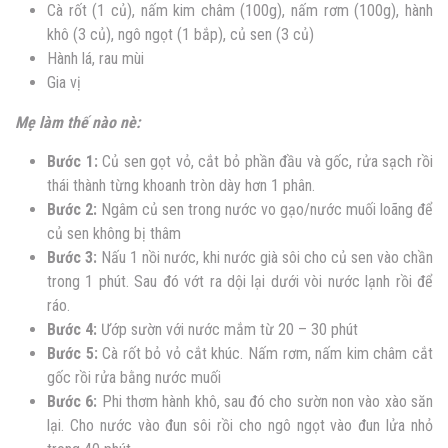
Cà rốt (1 củ), nấm kim châm (100g), nấm rơm (100g), hành
khô (3 củ), ngô ngọt (1 bắp), củ sen (3 củ)
Hành lá, rau mùi
Gia vị
Mẹ làm thế nào nè:
Bước 1:
Củ sen gọt vỏ, cắt bỏ phần đầu và gốc, rửa sạch rồi
thái thành từng khoanh tròn dày hơn 1 phân.
Bước 2:
Ngâm củ sen trong nước vo gạo/nước muối loãng để
củ sen không bị thâm
Bước 3:
Nấu 1 nồi nước, khi nước già sôi cho củ sen vào chần
trong 1 phút. Sau đó vớt ra dội lại dưới vòi nước lạnh rồi để
ráo.
Bước 4:
Ướp sườn với nước mắm từ 20 – 30 phút
Bước 5:
Cà rốt bỏ vỏ cắt khúc. Nấm rơm, nấm kim châm cắt
gốc rồi rửa bằng nước muối
Bước 6:
Phi thơm hành khô, sau đó cho sườn non vào xào săn
lại. Cho nước vào đun sôi rồi cho ngô ngọt vào đun lửa nhỏ