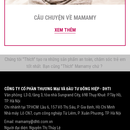
CÂU CHUYỆN VỀ MAMAMY
XEM THÊM
Chúng tôi "Thích" tạo ra những sản phẩm an toàn, chăm sóc trẻ em
tốt nhất. Bạn cũng "Thích" Mamamy chứ ?
CÔNG TY CỔ PHẦN THƯƠNG MẠI VÀ ĐẦU TƯ ĐÔNG HIỆP - DHTI
Văn phòng: L3-D, tầng 3, tòa nhà Sungrand City, 69B Thụy Khuê. P.Tây Hồ,
TP. Hà Nội
Chi nhánh tại TP.HCM: Lầu 6, 157 Võ Thị Sáu, P. Gia Định, Hồ Chí Minh
Nhà máy: Lô CN7, cụm công nghiệp Từ Liêm, P. Xuân Phương, TP. Hà Nội
Email:
mamamy@dhti.com.vn
Người đại diện: Nguyễn Thị Thủy Lệ