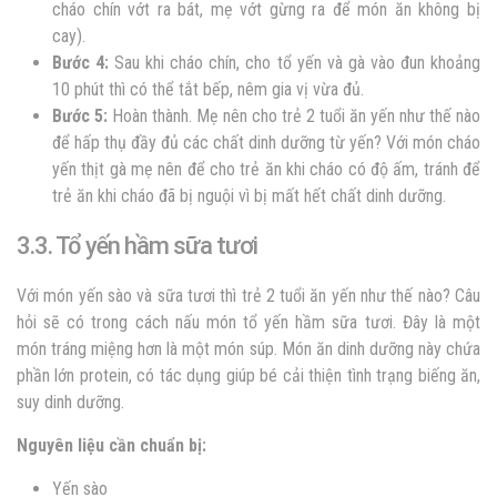
cháo chín vớt ra bát, mẹ vớt gừng ra để món ăn không bị
cay).
Bước 4:
Sau khi cháo chín, cho tổ yến và gà vào đun khoảng
10 phút thì có thể tắt bếp, nêm gia vị vừa đủ.
Bước 5:
Hoàn thành. Mẹ nên cho
trẻ 2 tuổi ăn yến như thế nào
để hấp thụ đầy đủ các chất dinh dưỡng từ yến? Với món cháo
yến thịt gà mẹ nên để cho trẻ ăn khi cháo có độ ấm, tránh để
trẻ ăn khi cháo đã bị nguội vì bị mất hết chất dinh dưỡng.
3.3. Tổ yến hầm sữa tươi
Với món yến sào và sữa tươi thì trẻ 2 tuổi ăn yến như thế nào? Câu
hỏi sẽ có trong cách nấu món tổ yến hầm sữa tươi. Đây là một
món tráng miệng hơn là một món súp. Món ăn dinh dưỡng này chứa
phần lớn protein, có tác dụng giúp bé cải thiện tình trạng biếng ăn,
suy dinh dưỡng.
Nguyên liệu cần chuẩn bị:
Yến sào