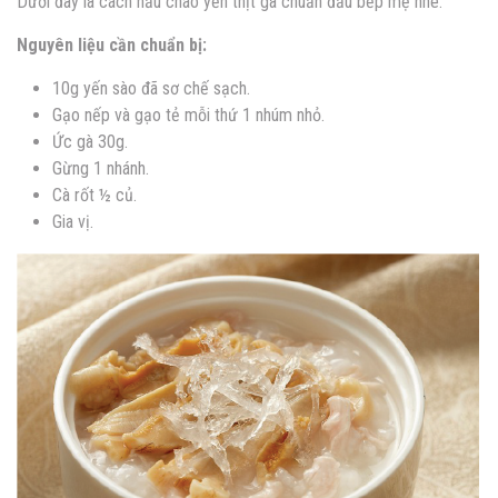
Dưới đây là cách nấu cháo yến thịt gà chuẩn đầu bếp mẹ nhé:
Nguyên liệu cần chuẩn bị:
10g yến sào đã sơ chế sạch.
Gạo nếp và gạo tẻ mỗi thứ 1 nhúm nhỏ.
Ức gà 30g.
Gừng 1 nhánh.
Cà rốt ½ củ.
Gia vị.