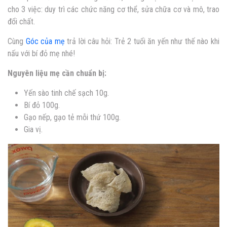
cho 3 việc: duy trì các chức năng cơ thể, sửa chữa cơ và mô, trao
đổi chất.
Cùng
Góc của mẹ
trả lời câu hỏi:
Trẻ 2 tuổi ăn yến như thế nào
khi
nấu với bí đỏ mẹ nhé!
Nguyên liệu mẹ cần chuẩn bị:
Yến sào tinh chế sạch 10g.
Bí đỏ 100g.
Gạo nếp, gạo tẻ mỗi thứ 100g.
Gia vị.