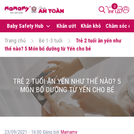
0
Baby Safety Hub
Khăn ướt
Khăn khô
Chăm sóc da
Trang chủ
Bé 1-3 tuổi
Trẻ 2 tuổi ăn yến như
thế nào? 5 Món bổ dưỡng từ Yến cho bé
TRẺ 2 TUỔI ĂN YẾN NHƯ THẾ NÀO? 5
MÓN BỔ DƯỠNG TỪ YẾN CHO BÉ
23/09/2021 - 16:00 Đăng bởi
Mamamy