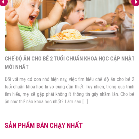
11 LOẠI ĐỒ ĂN CHO BÉ 2 TUỔI NGON MIỆNG, TĂNG CÂN
KHỎE MẠNH!
Đồ ăn cho bé 2 tuổi gồm nhiều món rất đơn giản và dễ làm. Vì ở độ
tuổi này, bé đã có thể ăn gần như giống mọi thứ với người lớn. Mẹ
có thể tham khảo một vài món ăn được gợi ý trong bài viết dưới
đây. 1. Chế độ ăn của […]
SẢN PHẨM BÁN CHẠY NHẤT