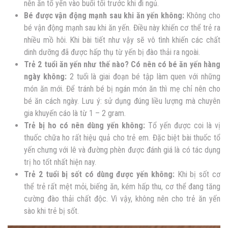
nên ăn tổ yến vào buổi tối trước khi đi ngủ.
Bé được vận động mạnh sau khi ăn yến không:
Không cho
bé vận động mạnh sau khi ăn yến. Điều này khiến cơ thể trẻ ra
nhiều mồ hôi. Khi bài tiết như vậy sẽ vô tình khiến các chất
dinh dưỡng đã được hấp thụ từ yến bị đào thải ra ngoài.
Trẻ 2 tuổi ăn yến như thế nào? Có nên có bé ăn yến hàng
ngày không:
2 tuổi là giai đoạn bé tập làm quen với những
món ăn mới. Để tránh bé bị ngán món ăn thì mẹ chỉ nên cho
bé ăn cách ngày. Lưu ý: sử dụng đúng liều lượng mà chuyên
gia khuyến cáo là từ 1 – 2 gram.
Trẻ bị ho có nên dùng yến không:
Tổ yến được coi là vị
thuốc chữa ho rất hiệu quả cho trẻ em. Đặc biệt bài thuốc tổ
yến chưng với lê và đường phèn được đánh giá là có tác dụng
trị ho tốt nhất hiện nay.
Trẻ 2 tuổi bị sốt có dùng được yến không:
Khi bị sốt cơ
thể trẻ rất mệt mỏi, biếng ăn, kém hấp thu, cơ thể đang tăng
cường đào thải chất độc. Vì vậy, không nên cho trẻ ăn yến
sào khi trẻ bị sốt.