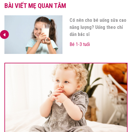
BÀI VIẾT MẸ QUAN TÂM
Cho trẻ ăn yến sào đúng
cách, lợi ích bất ngờ!
Bé 0-12 tháng