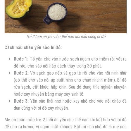
Trẻ 2 tuổi ăn yến như thế nào khi nấu cùng bí đỏ
Cách nấu cháo yến sào bí đỏ:
Bước 1:
Tổ yến cho vào nước sạch ngâm cho mềm rồi vớt ra
để ráo, cho vào nồi hấp cách thủy trong 30 phút.
Bước 2:
Vo sạch gạo nếp và gạo tẻ rồi cho vào nồi ninh nhừ
(có thể cho vào nồi áp suất ninh cho cháo nhanh mềm). Bí đỏ
rửa sạch, cắt khúc, hấp chín. Sau đó dùng thìa nghiền nhuyễn
hoặc xay nhuyễn bằng máy xay sinh tố.
Bước 3:
Yến sào thái nhỏ hoặc xay nhỏ cho vào nồi cháo đã
đun cùng với bí đỏ xay nhuyễn.
Mẹ có thắc mắc
trẻ 2 tuổi ăn yến như thế nào
khi kết hợp với bí đỏ
để cho ra hương vị ngon nhất không? Bật mí nho nhỏ đó là mẹ nên