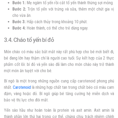
Bước 1:
Mẹ ngâm tổ yến rồi cắt tổ yến thành thừng sợi mỏng.
Bước 2:
Trộn tổ yến với trứng và sữa, thêm một chút gia vị
cho vừa ăn.
Bước 3:
Hấp cách thủy trong khoảng 10 phút.
Bước 4:
Hoàn thành, có thể cho trẻ dùng ngay.
3.4. Cháo tổ yến bí đỏ
Món cháo có màu sắc bắt mắt này rất phù hợp cho bé mới biết đi,
bé đang lớn hay thậm chí là người cao tuổi. Sự kết hợp của 2 thực
phẩm cốt lõi: bí đỏ và yến sào đã làm cho món cháo này trở thành
một món ăn tuyệt vời cho bé.
Bí ngô là một trong những nguồn cung cấp carotenoid phong phú
nhất.
Carotenoid
là những hợp chất tan trong chất béo có màu cam
đậm, vàng hoặc đỏ. Bí ngô giúp bé tăng cường hệ miễn dịch và
bảo vệ thị lực cho đôi mắt.
Yến sào hầu như hoàn toàn là protein và axit amin. Axit amin là
thành phần lớn thứ hai trong cơ thể, chúng chịu trách nhiệm chính