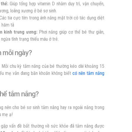
thể:
Giúp tổng hợp vitamin D nhằm duy trì, vận chuyển,
ương, loãng xương ở bé sơ sinh.
ác tia cực tím trong ánh nắng mặt trời có tác dụng diệt
g hăm tã
ần kinh trung ương:
Phơi nắng giúp cơ thể bé thư giãn,
 ngừa tình trạng thiếu máu ở trẻ.
h mỗi ngày?
. Mỗi chu kỳ tắm nắng của bé thường kéo dài khoảng 15
 Nếu mẹ vẫn đang băn khoăn không biết
có nên tắm nắng
 thể tắm nắng?
 nên cho bé sơ sinh tắm nắng hay ra ngoài nắng trong
u mẹ ạ!
gặp vấn đề bất thường về sức khỏe đã tắm nắng được