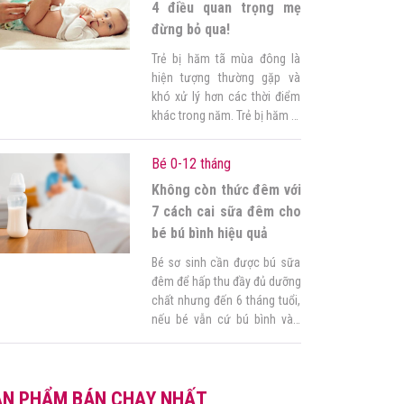
dạng kiểu dáng, chất liệu […]
4 điều quan trọng mẹ
đừng bỏ qua!
Trẻ bị hăm tã mùa đông là
hiện tượng thường gặp và
khó xử lý hơn các thời điểm
khác trong năm. Trẻ bị hăm tã
phải làm sao? Muốn bé hết
hăm nhanh, mẹ cần biết
Bé 0-12 tháng
chính xác nguyên nhân, dấu
Không còn thức đêm với
hiệu và áp dụng đúng cách
chăm sóc. Cùng tìm hiểu kỹ
7 cách cai sữa đêm cho
hơn […]
bé bú bình hiệu quả
Bé sơ sinh cần được bú sữa
đêm để hấp thu đầy đủ dưỡng
chất nhưng đến 6 tháng tuổi,
nếu bé vẫn cứ bú bình vào
ban đêm sẽ ảnh hưởng
không tốt đến sức khỏe đâu
mẹ ạ. Biết được điều đó, mẹ
ẢN PHẨM BÁN CHẠY NHẤT
tìm cách cai sữa đêm khoa