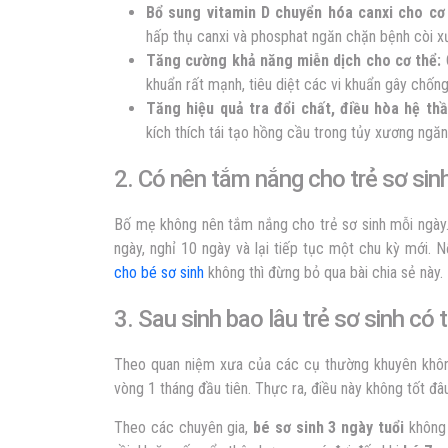
Bổ sung vitamin D chuyển hóa canxi cho cơ 
hấp thụ canxi và phosphat ngăn chặn bệnh còi x
Tăng cường khả năng miễn dịch cho cơ thể:
C
khuẩn rất mạnh, tiêu diệt các vi khuẩn gây chốn
Tăng hiệu quả tra đổi chất, điều hòa hệ th
kích thích tái tạo hồng cầu trong tủy xương ngăn
2. Có nên tắm nắng cho trẻ sơ sin
Bố mẹ không nên tắm nắng cho trẻ sơ sinh mỗi ngày
ngày, nghỉ 10 ngày và lại tiếp tục một chu kỳ mới.
cho bé sơ sinh
không thì đừng bỏ qua bài chia sẻ này.
3
. Sau sinh bao lâu trẻ sơ sinh có
Theo quan niệm xưa của các cụ thường khuyên không
vòng 1 tháng đầu tiên.
Thực ra, điều này không tốt đâ
Theo các chuyên gia,
bé sơ sinh 3 ngày tuổi
không 