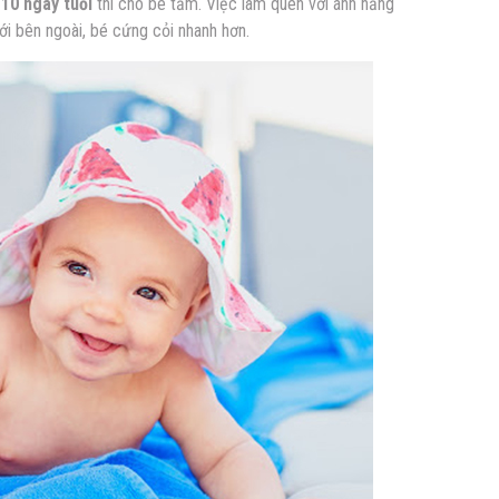
 10 ngày tuổi
thì cho bé tắm. Việc làm quen với ánh nắng
ới bên ngoài, bé cứng cỏi nhanh hơn.