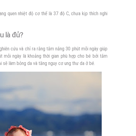
g quen nhiệt độ cơ thể là 37 độ C, chưa kịp thích nghi
âu là đủ?
nghiên cứu và chỉ ra rằng tắm nắng 30 phút mỗi ngày giúp
t mỗi ngày là khoảng thời gian phù hợp cho bé bởi tắm
goại sẽ làm bỏng da và tăng nguy cơ ung thư da ở bé.