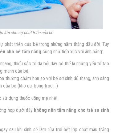
to lớn cho sự phát triển của bé
 sự phát triển của bé trong những năm tháng đầu đời. Tuy
nên
cho bé tắm nắng
cũng như tiếp xúc với ánh nắng:
 nhang, thiếu sắc tố da bởi đây có thể là những yếu tố tạo
ng manh của bé.
 non thường chậm hơn so với bé sơ sinh đủ tháng, ánh sáng
h của bé (khô da, bong tróc,…)
ệc sử dụng thuốc uống mẹ nhé!
ường hợp dưới đây
không nên tắm nắng cho trẻ sơ sinh
ay sau khi sinh sẽ làm rửa trôi hết lớp chất màu trắng