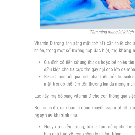
Tắm nắng mang lại lợi ích 
Vitamin D trong ánh sáng mặt trời rất cần thiết cho
nhiên, trong một số trường hợp đặc biệt, mẹ
không 
Gia đình có tiền sử ung thư da hoặc bé nhiều tàn
điều kiện cho tia cực tím gây hại cho lớp da mỏ
Bé sinh non bởi quá trình phát triển của bé sinh
mặt trời có thể làm tổn thương làn da mỏng man
Lúc này, mẹ bổ sung vitamin D cho con thông qua vi
Bên cạnh đó, các bác sĩ cũng khuyến cáo một số tr
ngay sau khi sinh
như:
Nguy cơ nhiễm trùng, tức là tắm nắng cho bé ng
bao phủ bảo vệ con không lo nhiễm trùng