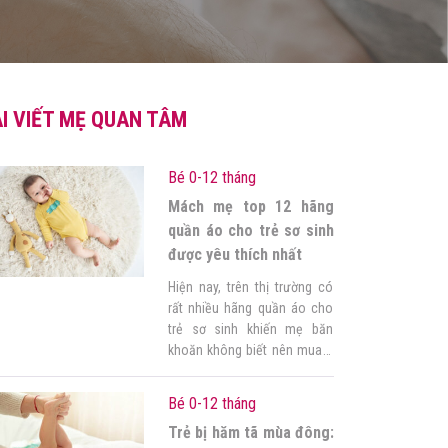
I VIẾT MẸ QUAN TÂM
Bé 0-12 tháng
Mách mẹ top 12 hãng
quần áo cho trẻ sơ sinh
được yêu thích nhất
Hiện nay, trên thị trường có
rất nhiều hãng quần áo cho
trẻ sơ sinh khiến mẹ băn
khoăn không biết nên mua ở
đâu, chọn thương hiệu nào
đúng không ạ? Bí kíp cho mẹ
Bé 0-12 tháng
đây! Góc của mẹ sẽ bật mí 12
Trẻ bị hăm tã mùa đông:
thương hiệu sơ sinh với đa