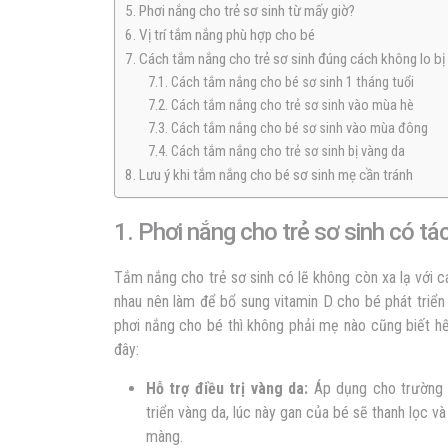
5. Phơi nắng cho trẻ sơ sinh từ mấy giờ?
6. Vị trí tắm nắng phù hợp cho bé
7. Cách tắm nắng cho trẻ sơ sinh đúng cách không lo bị
7.1. Cách tắm nắng cho bé sơ sinh 1 tháng tuổi
7.2. Cách tắm nắng cho trẻ sơ sinh vào mùa hè
7.3. Cách tắm nắng cho bé sơ sinh vào mùa đông
7.4. Cách tắm nắng cho trẻ sơ sinh bị vàng da
8. Lưu ý khi tắm nắng cho bé sơ sinh mẹ cần tránh
1. Phơi nắng cho trẻ sơ sinh có tá
Tắm nắng cho trẻ sơ sinh có lẽ không còn xa lạ với 
nhau nên làm để bổ sung vitamin D cho bé phát triể
phơi nắng cho bé thì không phải mẹ nào cũng biết h
đây:
Hỗ trợ điều trị vàng da:
Áp dụng cho trường 
triển vàng da, lúc này gan của bé sẽ thanh lọc và 
màng.