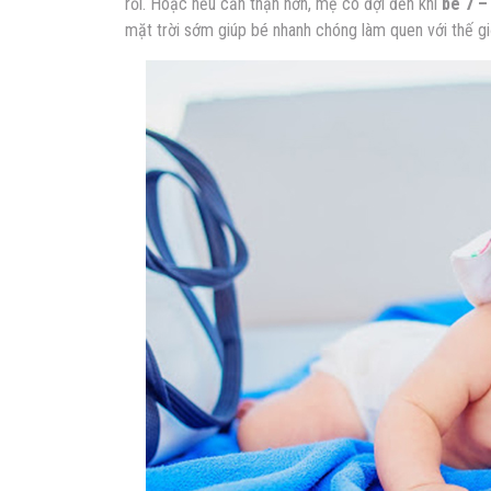
rồi. Hoặc nếu cẩn thận hơn, mẹ có đợi đến khi
bé 7 –
mặt trời sớm giúp bé nhanh chóng làm quen với thế gi