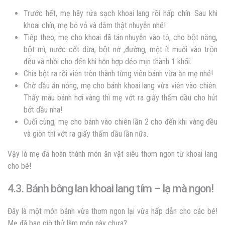
Trước hết, mẹ hãy rửa sạch khoai lang rồi hấp chín. Sau khi
khoai chín, mẹ bỏ vỏ và dằm thật nhuyễn nhé!
Tiếp theo, mẹ cho khoai đã tán nhuyễn vào tô, cho bột năng,
bột mì, nước cốt dừa, bột nở ,đường, một ít muối vào trộn
đều và nhồi cho đến khi hỗn hợp dẻo mịn thành 1 khối.
Chia bột ra rồi viên tròn thành từng viên bánh vừa ăn mẹ nhé!
Chờ dầu ăn nóng, mẹ cho bánh khoai lang vừa viên vào chiên.
Thấy màu bánh hơi vàng thì mẹ vớt ra giấy thấm dầu cho hút
bớt dầu nha!
Cuối cùng, mẹ cho bánh vào chiên lần 2 cho đến khi vàng đều
và giòn thì vớt ra giấy thấm dầu lần nữa.
Vậy là mẹ đã hoàn thành món ăn vặt siêu thơm ngon từ khoai lang
cho bé!
4.3. Bánh bông lan khoai lang tím – lạ mà ngon!
Đây là một món bánh vừa thơm ngon lại vừa hấp dẫn cho các bé!
Mẹ đã bao giờ thử làm món này chưa?