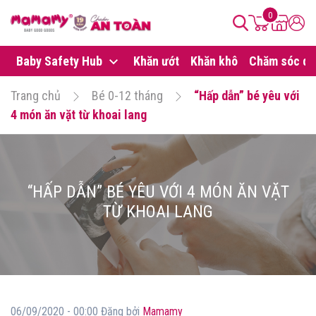
0
Baby Safety Hub
Khăn ướt
Khăn khô
Chăm sóc da
Trang chủ
Bé 0-12 tháng
“Hấp dẫn” bé yêu với
4 món ăn vặt từ khoai lang
“HẤP DẪN” BÉ YÊU VỚI 4 MÓN ĂN VẶT
TỪ KHOAI LANG
06/09/2020 - 00:00 Đăng bởi
Mamamy