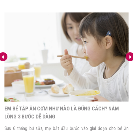
EM BÉ TẬP ĂN CƠM NHƯ NÀO LÀ ĐÚNG CÁCH? NẰM
LÒNG 3 BƯỚC DỄ DÀNG
Sau 6 tháng bú sữa, mẹ bắt đầu bước vào giai đoạn cho bé ăn