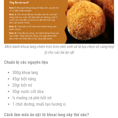
Món bánh khoai lang chiên tròn tròn nhỏ xinh sẽ là lựa chọn vô cùng hợp
lý cho các bé ăn vặt
Chuẩn bị các nguyên liệu
300g khoai lang
45gr bột năng
20gr bột mì
30gr nước cốt dừa
½ muỗng cà phê bột nở
1 chút đường, muối tạo hương vị
Cách làm món ăn vặt từ khoai lang này thế nào?