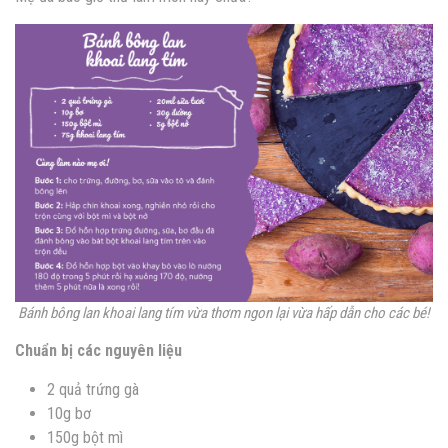
Bánh bông lan khoai lang tím vừa thơm ngon lại vừa hấp dẫn cho các bé!
Chuẩn bị các nguyên liệu
2 quả trứng gà
10g bơ
150g bột mì