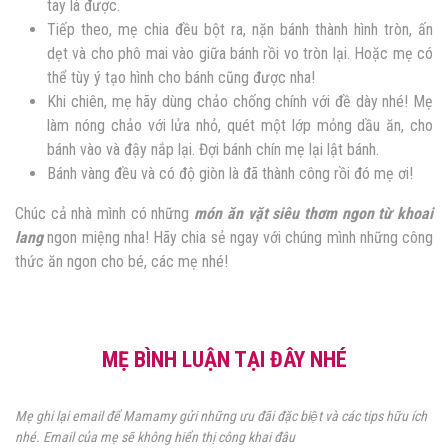
tay là được.
Tiếp theo, mẹ chia đều bột ra, nặn bánh thành hình tròn, ấn
dẹt và cho phô mai vào giữa bánh rồi vo tròn lại. Hoặc mẹ có
thể tùy ý tạo hình cho bánh cũng được nha!
Khi chiên, mẹ hãy dùng chảo chống chính với đề dày nhé! Mẹ
làm nóng chảo với lửa nhỏ, quét một lớp mỏng dầu ăn, cho
bánh vào và đậy nắp lại. Đợi bánh chín mẹ lại lật bánh.
Bánh vàng đều và có độ giòn là đã thành công rồi đó mẹ ơi!
Chúc cả nhà mình có những
món ăn vặt siêu thơm ngon từ khoai
lang
ngon miệng nha! Hãy chia sẻ ngay với chúng mình những công
thức ăn ngon cho bé, các mẹ nhé!
MẸ BÌNH LUẬN TẠI ĐÂY NHÉ
Mẹ ghi lại email để Mamamy gửi những ưu đãi đặc biệt và các tips hữu ích
nhé. Email của mẹ sẽ không hiển thị công khai đâu