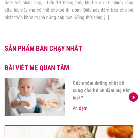
dặm với cháo, súp,… Đến 19 tháng tuổi, khi bé có 16 chiếc răng
sữa, lúc này mẹ có thể cho bé ăn cơm. Điều này đảm bảo cho bé
phát triển khỏe mạnh cứng cáp hơn. Đồng thời tăng […]
SẢN PHẨM BÁN CHẠY NHẤT
BÀI VIẾT MẸ QUAN TÂM
Các nhóm dưỡng chất bổ
sung cho bé ăn dặm mẹ nên
biết?
Ăn dặm