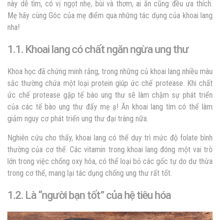
này dễ tìm, có vị ngọt nhẹ, bùi và thơm, ai ăn cũng đều ưa thích.
Mẹ hãy cùng Góc của mẹ điểm qua những tác dụng của khoai lang
nha!
1.1. Khoai lang có chất ngăn ngừa ung thư
Khoa học đã chứng minh rằng, trong những củ khoai lang nhiều màu
sắc thường chứa một loại protein giúp ức chế protease. Khi chất
ức chế protease gặp tế bào ung thư sẽ làm chậm sự phát triển
của các tế bào ung thư đấy mẹ ạ! Ăn
khoai lang tím có thể làm
giảm nguy cơ phát triển ung thư đại tràng nữa.
Nghiên cứu cho thấy, khoai lang có thể duy trì mức độ folate bình
thường của cơ thể. Các vitamin trong khoai lang đóng một vai trò
lớn trong việc chống oxy hóa, có thể loại bỏ các gốc tự do dư thừa
trong cơ thể, mang lại tác dụng chống ung thư rất tốt.
1.2. Là “người bạn tốt” của hệ tiêu hóa