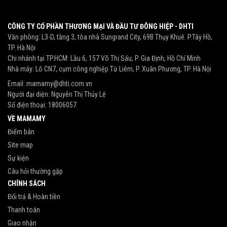
CÔNG TY CỔ PHẦN THƯƠNG MẠI VÀ ĐẦU TƯ ĐÔNG HIỆP - DHTI
Văn phòng: L3-D, tầng 3, tòa nhà Sungrand City, 69B Thụy Khuê. P.Tây Hồ,
TP. Hà Nội
Chi nhánh tại TP.HCM: Lầu 6, 157 Võ Thị Sáu, P. Gia Định, Hồ Chí Minh
Nhà máy: Lô CN7, cụm công nghiệp Từ Liêm, P. Xuân Phương, TP. Hà Nội
Email:
mamamy@dhti.com.vn
Người đại diện: Nguyễn Thị Thủy Lệ
Số điện thoại:
18006057
VỀ MAMAMY
Điểm bán
Site map
Sự kiện
Câu hỏi thường gặp
CHÍNH SÁCH
Đổi trả & Hoàn tiền
Thanh toán
Giao nhận