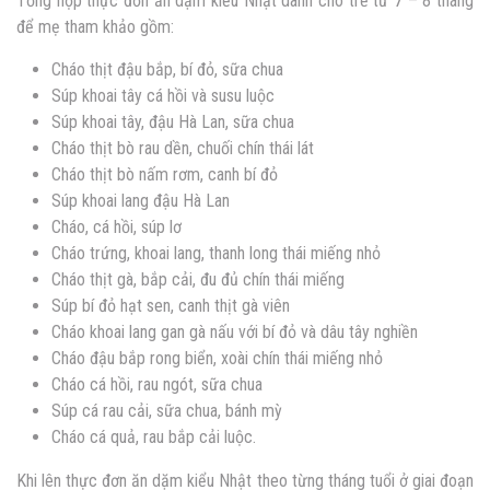
Tổng hợp thực đơn ăn dặm kiểu Nhật dành cho trẻ từ 7 – 8 tháng
để mẹ tham khảo gồm:
Cháo thịt đậu bắp, bí đỏ, sữa chua
Súp khoai tây cá hồi và susu luộc
Súp khoai tây, đậu Hà Lan, sữa chua
Cháo thịt bò rau dền, chuối chín thái lát
Cháo thịt bò nấm rơm, canh bí đỏ
Súp khoai lang đậu Hà Lan
Cháo, cá hồi, súp lơ
Cháo trứng, khoai lang, thanh long thái miếng nhỏ
Cháo thịt gà, bắp cải, đu đủ chín thái miếng
Súp bí đỏ hạt sen, canh thịt gà viên
Cháo khoai lang gan gà nấu với bí đỏ và dâu tây nghiền
Cháo đậu bắp rong biển, xoài chín thái miếng nhỏ
Cháo cá hồi, rau ngót, sữa chua
Súp cá rau cải, sữa chua, bánh mỳ
Cháo cá quả, rau bắp cải luộc.
Khi lên thực đơn ăn dặm kiểu Nhật theo từng tháng tuổi ở giai đoạn