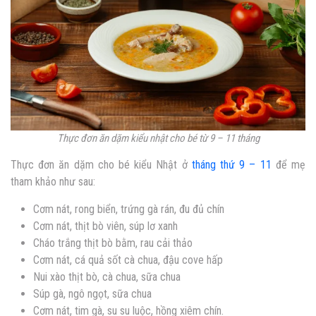
Thực đơn ăn dặm kiểu nhật cho bé từ 9 – 11 tháng
Thực đơn ăn dặm cho bé kiểu Nhật ở
tháng thứ 9 – 11
để mẹ
tham khảo như sau:
Cơm nát, rong biển, trứng gà rán, đu đủ chín
Cơm nát, thịt bò viên, súp lơ xanh
Cháo trắng thịt bò bằm, rau cải thảo
Cơm nát, cá quả sốt cà chua, đậu cove hấp
Nui xào thịt bò, cà chua, sữa chua
Súp gà, ngô ngọt, sữa chua
Cơm nát, tim gà, su su luộc, hồng xiêm chín.