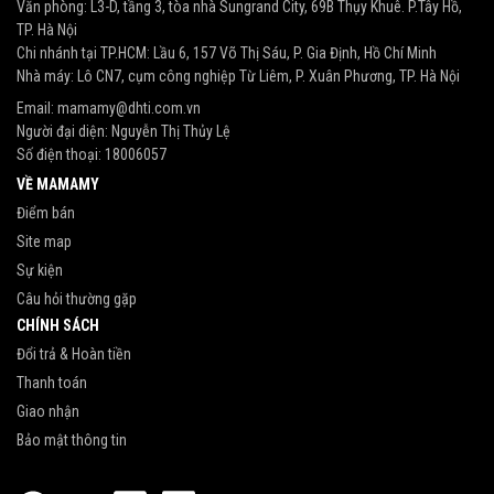
Văn phòng: L3-D, tầng 3, tòa nhà Sungrand City, 69B Thụy Khuê. P.Tây Hồ,
TP. Hà Nội
Chi nhánh tại TP.HCM: Lầu 6, 157 Võ Thị Sáu, P. Gia Định, Hồ Chí Minh
Nhà máy: Lô CN7, cụm công nghiệp Từ Liêm, P. Xuân Phương, TP. Hà Nội
Email:
mamamy@dhti.com.vn
Người đại diện: Nguyễn Thị Thủy Lệ
Số điện thoại:
18006057
VỀ MAMAMY
Điểm bán
Site map
Sự kiện
Câu hỏi thường gặp
CHÍNH SÁCH
Đổi trả & Hoàn tiền
Thanh toán
Giao nhận
Bảo mật thông tin