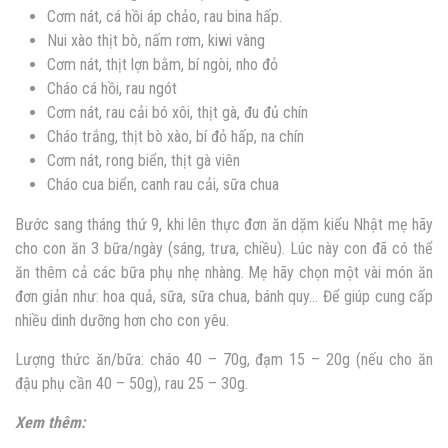
Cơm nát, cá hồi áp chảo, rau bina hấp.
Nui xào thịt bò, nấm rơm, kiwi vàng
Cơm nát, thịt lợn bằm, bí ngòi, nho đỏ
Cháo cá hồi, rau ngót
Cơm nát, rau cải bó xôi, thịt gà, đu đủ chín
Cháo trắng, thịt bò xào, bí đỏ hấp, na chín
Cơm nát, rong biển, thịt gà viên
Cháo cua biển, canh rau cải, sữa chua
Bước sang tháng thứ 9, khi lên thực đơn ăn dặm kiểu Nhật mẹ hãy
cho con ăn 3 bữa/ngày (sáng, trưa, chiều). Lúc này con đã có thể
ăn thêm cả các bữa phụ nhẹ nhàng. Mẹ hãy chọn một vài món ăn
đơn giản như: hoa quả, sữa, sữa chua, bánh quy… Để giúp cung cấp
nhiều dinh dưỡng hơn cho con yêu.
Lượng thức ăn/bữa: cháo 40 – 70g, đạm 15 – 20g (nếu cho ăn
đậu phụ cần 40 – 50g), rau 25 – 30g.
Xem thêm: