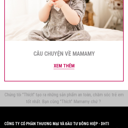
CÂU CHUYỆN VỀ MAMAMY
XEM THÊM
Chúng tôi "Thích" tạo ra những sản phẩm an toàn, chăm sóc trẻ em
tốt nhất. Bạn cũng "Thích" Mamamy chứ ?
CÔNG TY CỔ PHẦN THƯƠNG MẠI VÀ ĐẦU TƯ ĐÔNG HIỆP - DHTI