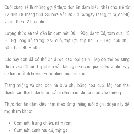
Cuối cùng sẽ là những gợi ý thực đơn ăn dặm kiểu Nhật cho trẻ từ
12 đến 18 tháng tuổi. Số bữa vẫn là
:
3 bữa/ngày (sáng, trưa, chiều)
và có thêm 2 bữa phụ.
Lượng thức ăn trẻ cần là: cơm nát: 80 – 90g; đạm: Cá, tôm cua: 15
– 18g, lòng đỏ trứng: 2/3 quả, thịt lợn, thịt bò: 5 – 18g, đậu phụ:
50g; Rau: 40 – 50g.
Lúc này con đã có thể ăn được các loại gia vị. Mẹ có thể bổ sung
thêm vào đồ ăn. Tuy nhiên vẫn không nên cho quá nhiều vì như vậy
sẽ làm mất đi hương vị tự nhiên của món ăn.
Tráng miệng và cho con ăn bữa phụ bằng hoa quả. Mẹ nên thái
thành các thanh dài hoặc cắt miếng nhỏ cho con ăn vừa miệng.
Thực đơn ăn dặm kiểu nhật theo từng tháng tuổi ở giai đoạn này để
mẹ tham khảo:
Cơm nát, trứng chiên, nấm rơm
Cơm nát, canh rau củ, thịt gà