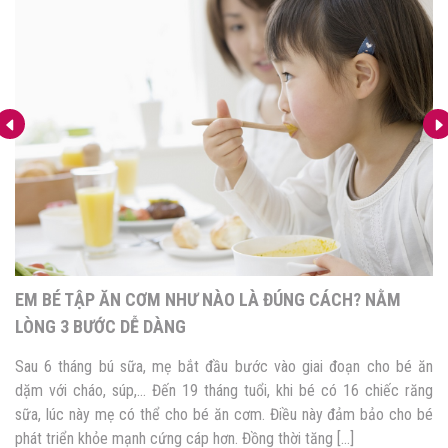
EM BÉ TẬP ĂN CƠM NHƯ NÀO LÀ ĐÚNG CÁCH? NẰM
LÒNG 3 BƯỚC DỄ DÀNG
Sau 6 tháng bú sữa, mẹ bắt đầu bước vào giai đoạn cho bé ăn
dặm với cháo, súp,… Đến 19 tháng tuổi, khi bé có 16 chiếc răng
sữa, lúc này mẹ có thể cho bé ăn cơm. Điều này đảm bảo cho bé
phát triển khỏe mạnh cứng cáp hơn. Đồng thời tăng […]