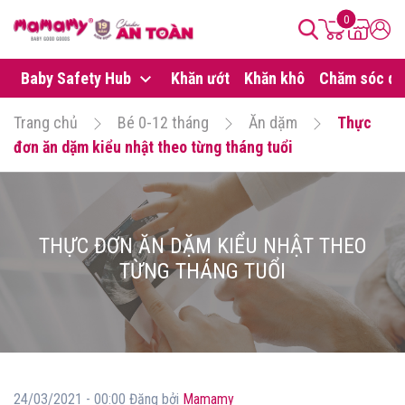
0
Baby Safety Hub
Khăn ướt
Khăn khô
Chăm sóc da
Trang chủ
Bé 0-12 tháng
Ăn dặm
Thực
đơn ăn dặm kiểu nhật theo từng tháng tuổi
THỰC ĐƠN ĂN DẶM KIỂU NHẬT THEO
TỪNG THÁNG TUỔI
24/03/2021 - 00:00 Đăng bởi
Mamamy