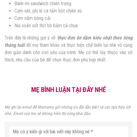
Bánh mì sandwich chiên trứng
Cơm nát, phi lê cá tẩm bột chiên xù
Cơm nắm bông cải
Nui xoắn sốt thịt bò bằm cà chua
Trên đây là những gợi ý về
thực đơn ăn dặm kiểu nhật theo từng
tháng tuổi
để mẹ tham khảo và thực hiện chế biến tại nhà vô cùng
đơn giản dành cho con yêu của mình. Mẹ có thể tùy thuộc vào sở
thích, nhu cầu của bé để chọn thực đơn phù hợp nhất.
MẸ BÌNH LUẬN TẠI ĐÂY NHÉ
Mẹ ghi lại email để Mamamy gửi những ưu đãi đặc biệt và các tips hữu ích
nhé. Email của mẹ sẽ không hiển thị công khai đâu