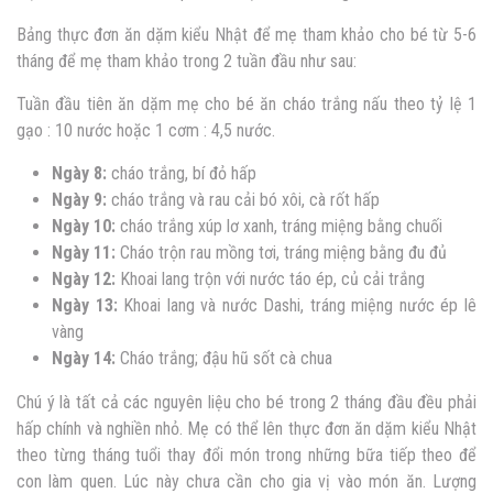
Bảng thực đơn ăn dặm kiểu Nhật để mẹ tham khảo cho bé từ 5-6
tháng để mẹ tham khảo trong 2 tuần đầu như sau:
Tuần đầu tiên ăn dặm mẹ cho bé ăn cháo trắng nấu theo tỷ lệ 1
gạo : 10 nước hoặc 1 cơm : 4,5 nước.
Ngày 8:
cháo trắng, bí đỏ hấp
Ngày 9:
cháo trắng và rau cải bó xôi, cà rốt hấp
Ngày 10:
cháo trắng xúp lơ xanh, tráng miệng bằng chuối
Ngày 11:
Cháo trộn rau mồng tơi, tráng miệng bằng đu đủ
Ngày 12:
Khoai lang trộn với nước táo ép, củ cải trắng
Ngày 13:
Khoai lang và nước Dashi, tráng miệng nước ép lê
vàng
Ngày 14:
Cháo trắng; đậu hũ sốt cà chua
Chú ý là tất cả các nguyên liệu cho bé trong 2 tháng đầu đều phải
hấp chính và nghiền nhỏ. Mẹ có thể lên thực đơn ăn dặm kiểu Nhật
theo từng tháng tuổi thay đổi món trong những bữa tiếp theo để
con làm quen. Lúc này chưa cần cho gia vị vào món ăn. Lượng