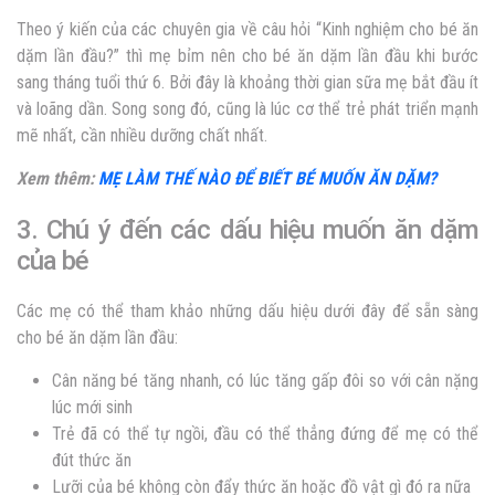
Theo ý kiến của các chuyên gia về câu hỏi “Kinh nghiệm cho bé ăn
dặm lần đầu?” thì mẹ bỉm nên cho bé ăn dặm lần đầu khi bước
sang tháng tuổi thứ 6. Bởi đây là khoảng thời gian sữa mẹ bắt đầu ít
và loãng dần. Song song đó, cũng là lúc cơ thể trẻ phát triển mạnh
mẽ nhất, cần nhiều dưỡng chất nhất.
Xem thêm:
MẸ LÀM THẾ NÀO ĐỂ BIẾT BÉ MUỐN ĂN DẶM?
3. Chú ý đến các dấu hiệu muốn ăn dặm
của bé
Các mẹ có thể tham khảo những dấu hiệu dưới đây để sẵn sàng
cho bé ăn dặm lần đầu:
Cân năng bé tăng nhanh, có lúc tăng gấp đôi so với cân nặng
lúc mới sinh
Trẻ đã có thể tự ngồi, đầu có thể thẳng đứng để mẹ có thể
đút thức ăn
Lưỡi của bé không còn đẩy thức ăn hoặc đồ vật gì đó ra nữa