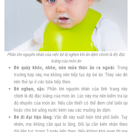
Phần lớn nguyên nhân của việc bé bị nghẹn khi ăn dặm chính là độ đặc
loãng của món ăn
Bé quấy khóc, nhòe, nôn mửa thức ăn ra ngoài:
Trong
trường hợp này, mẹ không nên tiếp tục ép bé ăn. Thay vào đó
nên thử lại ở các bữa tiếp theo.
Bé nghẹn, sặc:
Phần lớn nguyên nhân của tình trạng này
chính là độ đặc loãng của món ăn. Lúc này mẹ nên kiểm tra lại
độ nhuyễn của món ăn. Nếu cần thiết có thể đem chế biến lại
hoặc cho bé uống nước kèm sau các muỗng ăn dặm.
Bé đi đại tiện lỏng:
Vấn đề này xuất hiện khá phổ biến. Tuy
nhiên, mẹ không cần quá lo lắng. Đổi lại cần kiên nhẫn theo
dõi liên tục trong 3 ngày tiếp theo. Nếu không khả quan thì mẹ