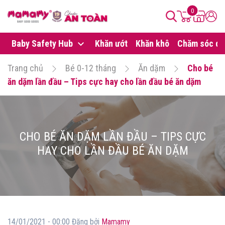
0
Baby Safety Hub
Khăn ướt
Khăn khô
Chăm sóc da
Trang chủ
Bé 0-12 tháng
Ăn dặm
Cho bé
ăn dặm lần đầu – Tips cực hay cho lần đầu bé ăn dặm
CHO BÉ ĂN DẶM LẦN ĐẦU – TIPS CỰC
HAY CHO LẦN ĐẦU BÉ ĂN DẶM
14/01/2021 - 00:00 Đăng bởi
Mamamy