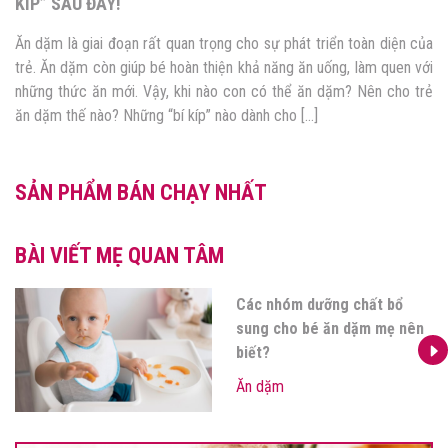
KÍP” SAU ĐÂY!
Ăn dặm là giai đoạn rất quan trọng cho sự phát triển toàn diện của
trẻ. Ăn dặm còn giúp bé hoàn thiện khả năng ăn uống, làm quen với
những thức ăn mới. Vậy, khi nào con có thể ăn dặm? Nên cho trẻ
ăn dặm thế nào? Những “bí kíp” nào dành cho […]
SẢN PHẨM BÁN CHẠY NHẤT
BÀI VIẾT MẸ QUAN TÂM
Các nhóm dưỡng chất bổ
sung cho bé ăn dặm mẹ nên
biết?
Ăn dặm