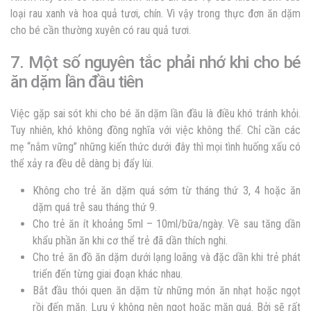
loại rau xanh và hoa quả tươi, chín. Vì vậy trong thực đơn ăn dặm
cho bé cần thường xuyên có rau quả tươi.
7. Một số nguyên tắc phải nhớ khi cho bé
ăn dặm lần đầu tiên
Việc gặp sai sót khi cho bé ăn dặm lần đầu là điều khó tránh khỏi.
Tuy nhiên, khó không đồng nghĩa với việc không thể. Chỉ cần các
mẹ “nắm vững” những kiến thức dưới đây thì mọi tình huống xấu có
thể xảy ra đều dễ dàng bị đẩy lùi.
Không cho trẻ ăn dặm quá sớm từ tháng thứ 3, 4 hoặc ăn
dặm quá trễ sau tháng thứ 9.
Cho trẻ ăn ít khoảng 5ml – 10ml/bữa/ngày. Về sau tăng dần
khẩu phần ăn khi cơ thể trẻ đã dần thích nghi.
Cho trẻ ăn đồ ăn dặm dưới lạng loãng và đặc dần khi trẻ phát
triển đến từng giai đoạn khác nhau.
Bắt đầu thói quen ăn dặm từ những món ăn nhạt hoặc ngọt
rồi đến mặn. Lưu ý không nên ngọt hoặc mặn quá. Bởi sẽ rất