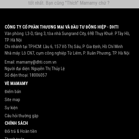
tốt nhất. Bạn cũng "Thích" Mamamy chứ ?
CÔNG TY CỔ PHẦN THƯƠNG MẠI VÀ ĐẦU TƯ ĐÔNG HIỆP - DHTI
Văn phòng: L3-D, tầng 3, tòa nhà Sungrand City, 69B Thụy Khuê. P.Tây Hồ,
TP. Hà Nội
Chi nhánh tại TP.HCM: Lầu 6, 157 Võ Thị Sáu, P. Gia Định, Hồ Chí Minh
Nhà máy: Lô CN7, cụm công nghiệp Từ Liêm, P. Xuân Phương, TP. Hà Nội
Email:
mamamy@dhti.com.vn
Người đại diện: Nguyễn Thị Thủy Lệ
Số điện thoại:
18006057
VỀ MAMAMY
Điểm bán
Site map
Sự kiện
Câu hỏi thường gặp
CHÍNH SÁCH
Đổi trả & Hoàn tiền