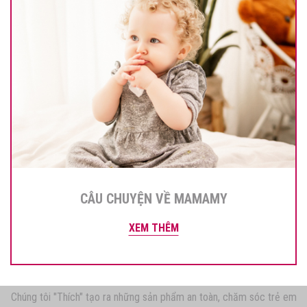
CÂU CHUYỆN VỀ MAMAMY
XEM THÊM
Chúng tôi "Thích" tạo ra những sản phẩm an toàn, chăm sóc trẻ em