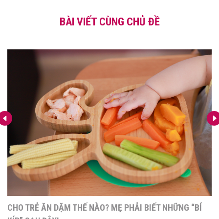
BÀI VIẾT CÙNG CHỦ ĐỀ
CHO TRẺ ĂN DẶM THẾ NÀO? MẸ PHẢI BIẾT NHỮNG “BÍ