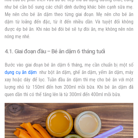
như bé cần bổ sung các chất dinh dưỡng khác bên cạnh sữa mẹ.
Mẹ nên cho bé ăn dặm theo từng giai đoạn. Mẹ nên cho bé ăn
dặm từ loãng đến đặc, từ ít đến nhiều dần. Và tuyệt đối không
được ép bé ăn. Khi nào bé đói bé sẽ tự đòi ăn, mẹ không nên nôn
nóng mẹ nhé.
4.1. Giai đoạn đầu – Bé ăn dặm 6 tháng tuổi
Bước vào giai đoạn bé ăn dặm 6 tháng, mẹ cần chuẩn bị một số
dụng cụ ăn dặm
như bột ăn dặm, ghế ăn dặm, yếm ăn dặm, máy
xay hoặc dây để lọc. Tuần đầu ăn dặm thì mẹ cho bé ăn với một
lượng nhỏ từ 150ml đến hơn 200ml mồi bữa. Khi bé ăn dặm đã
quen dần thì có thể tăng lên là từ 300ml đến 400ml mỗi bữa.