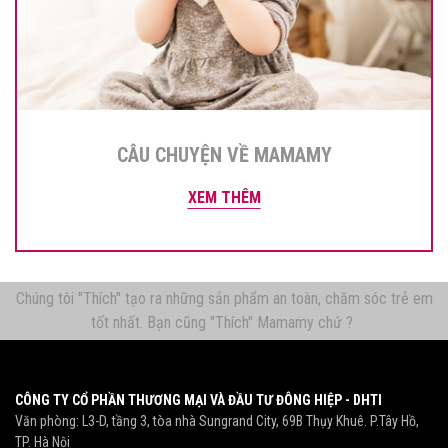
CÂU CHUYỆN VỀ MAMAMY
XEM THÊM
Chúng tôi "Thích" tạo ra những sản phẩm an toàn, chăm sóc trẻ em
tốt nhất. Bạn cũng "Thích" Mamamy chứ ?
CÔNG TY CỔ PHẦN THƯƠNG MẠI VÀ ĐẦU TƯ ĐÔNG HIỆP - DHTI
Văn phòng: L3-D, tầng 3, tòa nhà Sungrand City, 69B Thụy Khuê. P.Tây Hồ,
TP. Hà Nội