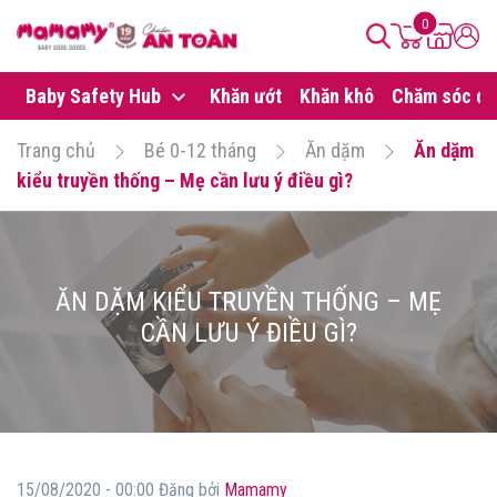
0
Baby Safety Hub
Khăn ướt
Khăn khô
Chăm sóc da
Trang chủ
Bé 0-12 tháng
Ăn dặm
Ăn dặm
kiểu truyền thống – Mẹ cần lưu ý điều gì?
ĂN DẶM KIỂU TRUYỀN THỐNG – MẸ
CẦN LƯU Ý ĐIỀU GÌ?
15/08/2020 - 00:00 Đăng bởi
Mamamy