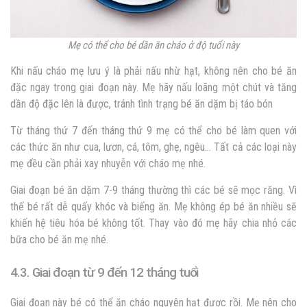
Mẹ có thể cho bé dần ăn cháo ở độ tuổi này
Khi nấu cháo mẹ lưu ý là phải nấu nhừ hạt, không nên cho bé ăn
đặc ngay trong giai đoạn này. Mẹ hãy nấu loãng một chút và tăng
dần độ đặc lên là được, tránh tình trạng bé ăn dặm bị táo bón
Từ tháng thứ 7 đến tháng thứ 9 mẹ có thể cho bé làm quen với
các thức ăn như cua, lươn, cá, tôm, ghẹ, ngêu… Tất cả các loại này
mẹ đều cần phải xay nhuyễn với cháo mẹ nhé.
Giai đoạn bé ăn dặm 7-9 tháng thường thì các bé sẽ mọc răng. Vì
thế bé rất dễ quấy khóc và biếng ăn. Mẹ không ép bé ăn nhiều sẽ
khiến hệ tiêu hóa bé không tốt. Thay vào đó mẹ hãy chia nhỏ các
bữa cho bé ăn mẹ nhé.
4.3. Giai đoạn từ 9 đến 12 tháng tuổi
Giai đoạn này bé có thể ăn cháo nguyên hạt được rồi. Mẹ nên cho