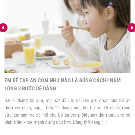
EM BÉ TẬP ĂN CƠM NHƯ NÀO LÀ ĐÚNG CÁCH? NẰM
LÒNG 3 BƯỚC DỄ DÀNG
Sau 6 tháng bú sữa, mẹ bắt đầu bước vào giai đoạn cho bé ăn
dặm với cháo, súp,… Đến 19 tháng tuổi, khi bé có 16 chiếc răng
sữa, lúc này mẹ có thể cho bé ăn cơm. Điều này đảm bảo cho bé
phát triển khỏe mạnh cứng cáp hơn. Đồng thời tăng […]