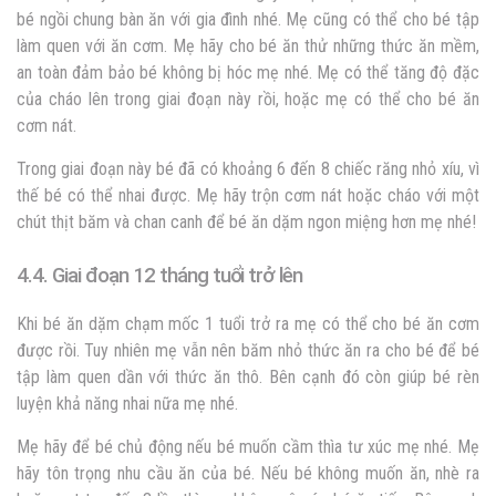
bé ngồi chung bàn ăn với gia đình nhé. Mẹ cũng có thể cho bé tập
làm quen với ăn cơm. Mẹ hãy cho bé ăn thử những thức ăn mềm,
an toàn đảm bảo bé không bị hóc mẹ nhé. Mẹ có thể tăng độ đặc
của cháo lên trong giai đoạn này rồi, hoặc mẹ có thể cho bé ăn
cơm nát.
Trong giai đoạn này bé đã có khoảng 6 đến 8 chiếc răng nhỏ xíu, vì
thế bé có thể nhai được. Mẹ hãy trộn cơm nát hoặc cháo với một
chút thịt băm và chan canh để bé ăn dặm ngon miệng hơn mẹ nhé!
4.4. Giai đoạn 12 tháng tuổi trở lên
Khi bé ăn dặm chạm mốc 1 tuổi trở ra mẹ có thể cho bé ăn cơm
được rồi. Tuy nhiên mẹ vẫn nên băm nhỏ thức ăn ra cho bé để bé
tập làm quen dần với thức ăn thô. Bên cạnh đó còn giúp bé rèn
luyện khả năng nhai nữa mẹ nhé.
Mẹ hãy để bé chủ động nếu bé muốn cầm thìa tư xúc mẹ nhé. Mẹ
hãy tôn trọng nhu cầu ăn của bé. Nếu bé không muốn ăn, nhè ra