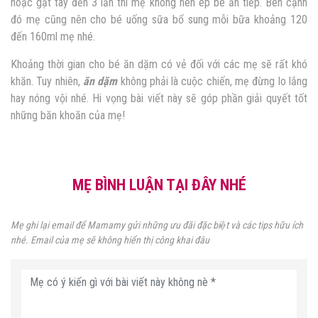
hoặc gạt tay đến 3 lần thì mẹ không nên ép bé ăn tiếp. Bên cạnh
đó mẹ cũng nên cho bé uống sữa bổ sung mỗi bữa khoảng 120
đến 160ml mẹ nhé.
Khoảng thời gian cho bé ăn dặm có vẻ đối với các mẹ sẽ rất khó
khăn. Tuy nhiên,
ăn dặm
không phải là cuộc chiến, mẹ đừng lo lắng
hay nóng vội nhé. Hi vọng bài viết này sẽ góp phần giải quyết tốt
những băn khoăn của mẹ!
MẸ BÌNH LUẬN TẠI ĐÂY NHÉ
Mẹ ghi lại email để Mamamy gửi những ưu đãi đặc biệt và các tips hữu ích
nhé. Email của mẹ sẽ không hiển thị công khai đâu