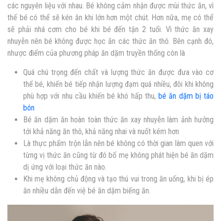
các nguyên liệu với nhau. Bé không cảm nhận được mùi thức ăn, vì
thế bé có thể sẽ kén ăn khi lớn hơn một chút. Hơn nữa, mẹ có thể
sẽ phải nhá cơm cho bé khi bé đến tận 2 tuổi. Vì thức ăn xay
nhuyễn nên bé không được học ăn các thức ăn thô. Bên cạnh đó,
nhược điểm của phương pháp ăn dặm truyền thống còn là
Quá chú trọng đến chất và lượng thức ăn được đưa vào cơ
thể bé, khiến bé tiếp nhận lượng đạm quá nhiều, đôi khi không
phù hợp với nhu cầu khiến bé khó hấp thu,
bé ăn dặm bị táo
bón
Bé ăn dặm ăn hoàn toàn thức ăn xay nhuyễn làm ảnh hưởng
tới khả năng ăn thô, khả năng nhai và nuốt kém hơn
Là thực phẩm trộn lẫn nên bé không có thời gian làm quen với
từng vị thức ăn cũng từ đó bố mẹ không phát hiện bé ăn dặm
dị ứng với loại thức ăn nào.
Khi mẹ không chủ động và tạo thú vui trong ăn uống, khi bị ép
ăn nhiều dẫn đến việ bé ăn dặm biếng ăn.