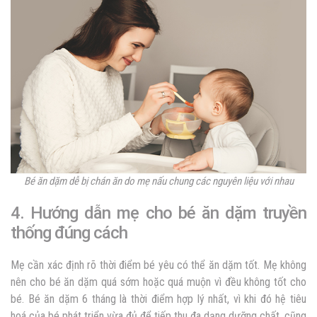
Bé ăn dặm dễ bị chán ăn do mẹ nấu chung các nguyên liệu với nhau
4. Hướng dẫn mẹ cho bé ăn dặm truyền
thống đúng cách
Mẹ cần xác định rõ thời điểm bé yêu có thể ăn dặm tốt. Mẹ không
nên cho bé ăn dặm quá sớm hoặc quá muộn vì đều không tốt cho
bé. Bé ăn dặm 6 tháng là thời điểm hợp lý nhất, vì khi đó hệ tiêu
hoá của bé phát triển vừa đủ để tiếp thu đa dạng dưỡng chất, cũng