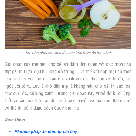
Mẹ nhớ phải xay nhuyễn các loại thức ăn mẹ nhé!
Giai đoạn này mẹ nên cho bé ăn dặm làm quen với các món như
thịt gà, thịt lợn, đậu hũ, lòng đỏ trứng … Có thể kết hợp một số món
như su hào với thịt gà, rau cải xanh với cá, thịt lợn với bí đỏ, rau
ngót với tôm.. Lưu ý nhỏ đến mẹ là không nên cho bé ăn các loại
như cua, ốc, cá lưng xanh… trong giai đoạn này vì bé dễ bị dị ứng.
Tất cả các loại thức ăn đều phải xay nhuyễn và thật mịn thì bé mới
có thể ăn dặm đúng cách được mẹ nhé.
Xem thêm:
Phương pháp ăn dặm tự chỉ huy