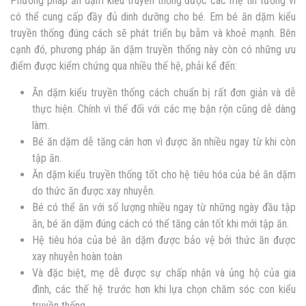
Phương pháp ăn dặm kiểu truyền thống được các mẹ tin tưởng vì
có thể cung cấp đầy đủ dinh dưỡng cho bé. Em bé ăn dặm kiểu
truyền thống đúng cách sẽ phát triển bụ bẫm và khoẻ mạnh. Bên
cạnh đó, phương pháp ăn dặm truyền thống này còn có những ưu
điểm được kiểm chứng qua nhiều thế hệ, phải kể đến:
Ăn dặm kiểu truyền thống cách chuẩn bị rất đơn giản và dễ
thực hiện. Chính vì thế đối với các mẹ bận rộn cũng dễ dàng
làm.
Bé ăn dặm dễ tăng cân hơn vì được ăn nhiều ngay từ khi còn
tập ăn.
Ăn dặm kiểu truyền thống tốt cho hệ tiêu hóa của bé ăn dặm
do thức ăn được xay nhuyễn.
Bé có thể ăn với số lượng nhiều ngay từ những ngày đầu tập
ăn, bé ăn dặm đúng cách có thể tăng cân tốt khi mới tập ăn.
Hệ tiêu hóa của bé ăn dặm được bảo vệ bởi thức ăn được
xay nhuyễn hoàn toàn
Và đặc biệt, mẹ dễ được sự chấp nhận và ủng hộ của gia
đình, các thế hệ trước hơn khi lựa chọn chăm sóc con kiểu
truyền thống.