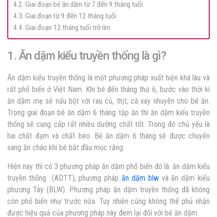
4.2. Giai đoạn bé ăn dặm từ 7 đến 9 tháng tuổi
4.3. Giai đoạn từ 9 đến 12 tháng tuổi
4.4. Giai đoạn 12 tháng tuổi trở lên
1. Ăn dặm kiểu truyền thống là gì?
Ăn dặm kiểu truyền thống là một phương pháp xuất hiện khá lâu và
rất phổ biến ở Việt Nam. Khi bé đến tháng thứ 6, bước vào thời kì
ăn dặm mẹ sẽ nấu bột với rau củ, thịt, cá xay nhuyễn cho bé ăn.
Trong giai đoạn bé ăn dặm 6 tháng tập ăn thì ăn dặm kiểu truyền
thống sẽ cung cấp rất nhiều dưỡng chất tốt. Trong đó chủ yếu là
hai chất đạm và chất béo. Bé ăn dặm 6 tháng sẽ được chuyển
sang ăn cháo khi bé bắt đầu mọc răng.
Hiện nay thì có 3 phương pháp ăn dặm phổ biến đó là: ăn dặm kiểu
truyền thống (ADTT), phương pháp
ăn dặm blw
và ăn dặm kiểu
phương Tây (BLW). Phương pháp ăn dặm truyền thống đã không
còn phổ biến như trước nữa. Tuy nhiên cũng không thể phủ nhận
được hiệu quả của phương pháp này đem lại đối với bé ăn dặm.