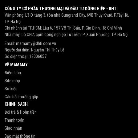
CÔNG TY CỔ PHẦN THƯƠNG MẠI VÀ ĐẦU TƯ ĐÔNG HIỆP - DHTI
Văn phòng: L3-D, tầng 3, tòa nhà Sungrand City, 69B Thụy Khuê. P.Tây Hồ,
TP. Hà Nội
Chi nhánh tại TP.HCM: Lầu 6, 157 Võ Thị Sáu, P. Gia Định, Hồ Chí Minh
Nhà máy: Lô CN7, cụm công nghiệp Từ Liêm, P. Xuân Phương, TP. Hà Nội
Email:
mamamy@dhti.com.vn
Người đại diện: Nguyễn Thị Thủy Lệ
Số điện thoại:
18006057
VỀ MAMAMY
Điểm bán
Site map
Sự kiện
Câu hỏi thường gặp
CHÍNH SÁCH
Đổi trả & Hoàn tiền
Thanh toán
Giao nhận
Bảo mật thông tin