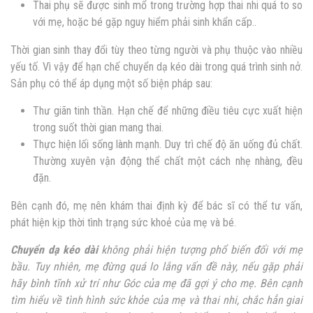
Thai phụ sẽ được sinh mổ trong trường hợp thai nhi quá to so
với mẹ, hoặc bé gặp nguy hiểm phải sinh khẩn cấp..
Thời gian sinh thay đổi tùy theo từng người và phụ thuộc vào nhiều
yếu tố. Vì vậy để hạn chế chuyển dạ kéo dài trong quá trình sinh nở.
Sản phụ có thể áp dụng một số biện pháp sau:
Thư giãn tinh thần. Hạn chế để những điều tiêu cực xuất hiện
trong suốt thời gian mang thai.
Thực hiện lối sống lành mạnh. Duy trì chế độ ăn uống đủ chất.
Thường xuyên vận động thể chất một cách nhẹ nhàng, đều
đặn.
Bên cạnh đó, mẹ nên khám thai định kỳ để bác sĩ có thể tư vấn,
phát hiện kịp thời tình trạng sức khoẻ của mẹ và bé.
Chuyển dạ kéo dài
không phải hiện tượng phổ biến đối với mẹ
bầu. Tuy nhiên, mẹ đừng quá lo lắng vấn đề này, nếu gặp phải
hãy bình tĩnh xử trí như Góc của mẹ đã gợi ý cho mẹ. Bên cạnh
tìm hiểu về tình hình sức khỏe của mẹ và thai nhi, chắc hẳn giai