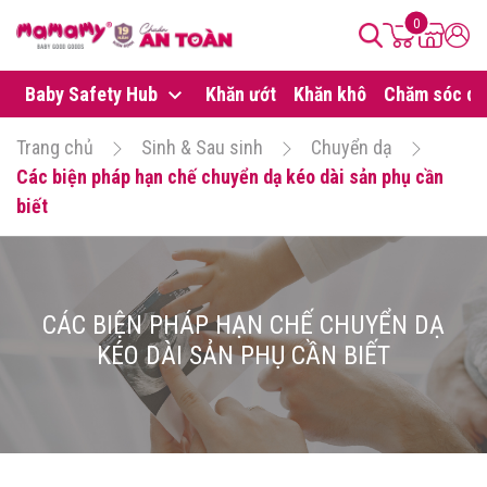
0
Baby Safety Hub
Khăn ướt
Khăn khô
Chăm sóc da
Trang chủ
Sinh & Sau sinh
Chuyển dạ
Các biện pháp hạn chế chuyển dạ kéo dài sản phụ cần
biết
CÁC BIỆN PHÁP HẠN CHẾ CHUYỂN DẠ
KÉO DÀI SẢN PHỤ CẦN BIẾT