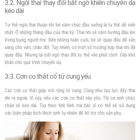
3.2. Ngôi thai thay đổi bất ngờ khiến chuyển dạ
kéo dài
Tư thế ngôi thai thuận khi bé nằm chúc đầu xuống là tư thế dễ sinh
nhất. Ở những tháng đầu của thai kỳ. Thai nhi sẽ nằm hướng đầu lên
trong bụng người mẹ. Đến những tuần cuối, bé sẽ quay đầu để sẵn
sàng cho việc chào đời. Tuy nhiên, có một số trường hợp thai nhi đã
quay đầu. Nhưng lại bất ngờ thay đổi tư thế vào phút chót. Gây khó
khăn cho quá trình chuyển dạ.
3.3. Cơn co thắt cổ tử cung yếu
Các cơn co thắt giúp mở rộng tử cung. Cũng như tạo lực đẩy thai
nhi ra ngoài. Vì vậy, nếu các cơn co thắt này yếu. Thì ca sinh chắc
chắn sẽ kéo dài. Tùy theo tình hình mà bác sĩ có thể sẽ sử dụng
các biện pháp kích thích sinh tự nhiên để hỗ trợ cho sản phụ.