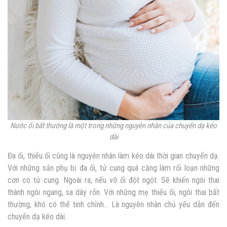
Nước ối bất thường là một trong những nguyên nhân của chuyển dạ kéo
dài
Đa ối, thiếu ối cũng là nguyên nhân làm kéo dài thời gian chuyển dạ.
Với những sản phụ bị đa ối, tử cung quá căng làm rối loạn những
cơn co tử cung. Ngoài ra, nếu vỡ ối đột ngột. Sẽ khiến ngôi thai
thành ngôi ngang, sa dây rốn. Với những mẹ thiếu ối, ngôi thai bất
thường, khó có thể tinh chỉnh… Là nguyên nhân chủ yếu dẫn đến
chuyển dạ kéo dài.