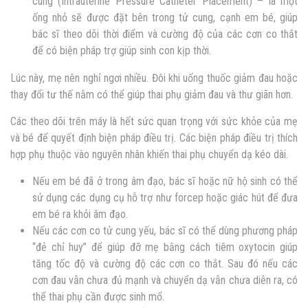
cung (Intrauterine Pressure Catheter Placement) – là một
ống nhỏ sẽ được đặt bên trong tử cung, cạnh em bé, giúp
bác sĩ theo dõi thời điểm và cường độ của các cơn co thắt
để có biện pháp trợ giúp sinh con kịp thời.
Lúc này, mẹ nên nghỉ ngơi nhiều. Đôi khi uống thuốc giảm đau hoặc
thay đổi tư thế nằm có thể giúp thai phụ giảm đau và thư giãn hơn.
Các theo dõi trên máy là hết sức quan trọng với sức khỏe của mẹ
và bé để quyết định biện pháp điều trị. Các biện pháp điều trị thích
hợp phụ thuộc vào nguyên nhân khiến thai phụ chuyển dạ kéo dài.
Nếu em bé đã ở trong âm đạo, bác sĩ hoặc nữ hộ sinh có thể
sử dụng các dụng cụ hỗ trợ như forcep hoặc giác hút để đưa
em bé ra khỏi âm đạo.
Nếu các cơn co tử cung yếu, bác sĩ có thể dùng phương pháp
“đẻ chỉ huy” để giúp đỡ mẹ bằng cách tiêm oxytocin giúp
tăng tốc độ và cường độ các cơn co thắt. Sau đó nếu các
cơn đau vẫn chưa đủ mạnh và chuyển dạ vẫn chưa diễn ra, có
thể thai phụ cần được sinh mổ.