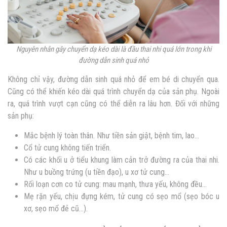
Nguyên nhân gây chuyển dạ kéo dài là đầu thai nhi quá lớn trong khi
đường dẫn sinh quá nhỏ
Không chỉ vậy, đường dẫn sinh quá nhỏ để em bé di chuyển qua.
Cũng có thể khiến kéo dài quá trình chuyển dạ của sản phụ. Ngoài
ra, quá trình vượt cạn cũng có thể diễn ra lâu hơn. Đối với những
sản phụ:
Mắc bệnh lý toàn thân. Như tiền sản giật, bệnh tim, lao…
Cổ tử cung không tiến triển.
Có các khối u ở tiểu khung làm cản trở đường ra của thai nhi.
Như u buồng trứng (u tiền đạo), u xơ tử cung…
Rối loạn cơn co tử cung: mau mạnh, thưa yếu, không đều…
Mẹ rặn yếu, chịu đựng kém, tử cung có sẹo mổ (sẹo bóc u
xơ, sẹo mổ đẻ cũ…).