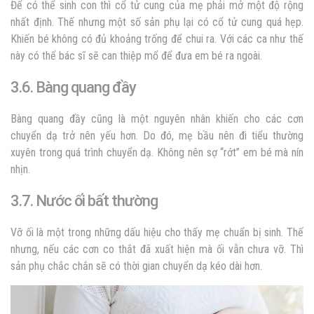
Để có thể sinh con thì cổ tử cung của mẹ phải mở một độ rộng
nhất định. Thế nhưng một số sản phụ lại có cổ tử cung quá hẹp.
Khiến bé không có đủ khoảng trống để chui ra. Với các ca như thế
này có thể bác sĩ sẽ can thiệp mổ để đưa em bé ra ngoài.
3.6. Bàng quang đầy
Bàng quang đầy cũng là một nguyên nhân khiến cho các cơn
chuyển dạ trở nên yếu hơn. Do đó, mẹ bầu nên đi tiểu thường
xuyên trong quá trình chuyển dạ. Không nên sợ “rớt” em bé mà nín
nhịn.
3.7. Nước
ối bất thường
Vỡ ối là một trong những dấu hiệu cho thấy mẹ chuẩn bị sinh. Thế
nhưng, nếu các cơn co thắt đã xuất hiện mà ối vẫn chưa vỡ. Thì
sản phụ chắc chắn sẽ có thời gian chuyển dạ kéo dài hơn.