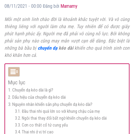
08/11/2021 - 00:00 Đăng bởi
Mamamy
Mỗi một sinh linh chào đời là khoảnh khắc tuyệt vời. Và vô cùng
thiêng liêng với người làm cha mẹ. Tuy nhiên để có được giây
phút hạnh phúc ấy. Người mẹ đã phải vô cùng nỗ lực. Bởi không
phải sản phụ nào cũng may mắn vượt cạn dễ dàng. Đặc biệt là
những bà bầu bị
chuyển dạ
kéo dài
khiến cho quá trình sinh con
khó khăn hơn cả.
Mục lục
1. Chuyển dạ kéo dài là gì?
2. Dấu hiệu của chuyển dạ kéo dài
3. Nguyên nhân khiến sản phụ chuyển dạ kéo dài?
3.1. Đầu thai nhi quá lớn so với khung chậu của mẹ
3.2. Ngôi thai thay đổi bất ngờ khiến chuyển dạ kéo dài
3.3. Cơn co thắt cổ tử cung yếu
3.4. Thai nhi ở vị trí cao