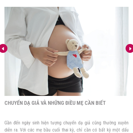
CHUYỂN DẠ GIẢ VÀ NHỮNG ĐIỀU MẸ CẦN BIẾT
Gần đến ngày sinh hiện tượng chuyển dạ giả cũng thường xuyên
diễn ra. Với các mẹ bầu cuối thai kỳ, chỉ cần có bất kỳ một dấu