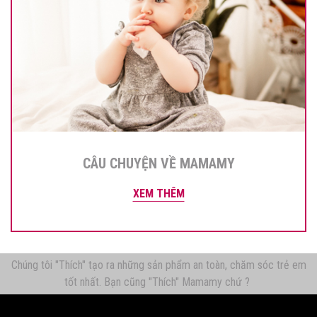
CÂU CHUYỆN VỀ MAMAMY
XEM THÊM
Chúng tôi "Thích" tạo ra những sản phẩm an toàn, chăm sóc trẻ em
tốt nhất. Bạn cũng "Thích" Mamamy chứ ?