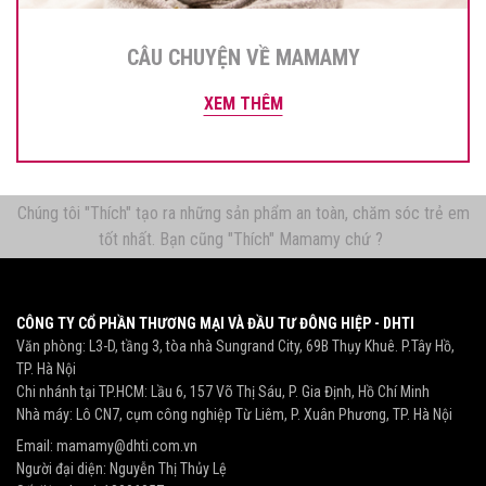
CÂU CHUYỆN VỀ MAMAMY
XEM THÊM
Chúng tôi "Thích" tạo ra những sản phẩm an toàn, chăm sóc trẻ em
tốt nhất. Bạn cũng "Thích" Mamamy chứ ?
CÔNG TY CỔ PHẦN THƯƠNG MẠI VÀ ĐẦU TƯ ĐÔNG HIỆP - DHTI
Văn phòng: L3-D, tầng 3, tòa nhà Sungrand City, 69B Thụy Khuê. P.Tây Hồ,
TP. Hà Nội
Chi nhánh tại TP.HCM: Lầu 6, 157 Võ Thị Sáu, P. Gia Định, Hồ Chí Minh
Nhà máy: Lô CN7, cụm công nghiệp Từ Liêm, P. Xuân Phương, TP. Hà Nội
Email:
mamamy@dhti.com.vn
Người đại diện: Nguyễn Thị Thủy Lệ