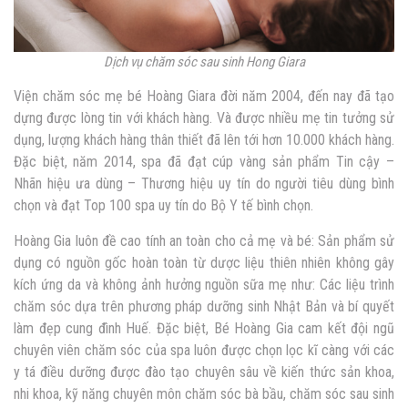
Dịch vụ chăm sóc sau sinh Hong Giara
Viện chăm sóc mẹ bé Hoàng Giara đời năm 2004, đến nay đã tạo
dựng được lòng tin với khách hàng. Và được nhiều mẹ tin tưởng sử
dụng, lượng khách hàng thân thiết đã lên tới hơn 10.000 khách hàng.
Đặc biệt, năm 2014, spa đã đạt cúp vàng sản phẩm Tin cậy –
Nhãn hiệu ưa dùng – Thương hiệu uy tín do người tiêu dùng bình
chọn và đạt Top 100 spa uy tín do Bộ Y tế bình chọn.
Hoàng Gia luôn đề cao tính an toàn cho cả mẹ và bé: Sản phẩm sử
dụng có nguồn gốc hoàn toàn từ dược liệu thiên nhiên không gây
kích ứng da và không ảnh hưởng nguồn sữa mẹ như: Các liệu trình
chăm sóc dựa trên phương pháp dưỡng sinh Nhật Bản và bí quyết
làm đẹp cung đình Huế. Đặc biệt, Bé Hoàng Gia cam kết đội ngũ
chuyên viên chăm sóc của spa luôn được chọn lọc kĩ càng với các
y tá điều dưỡng được đào tạo chuyên sâu về kiến thức sản khoa,
nhi khoa, kỹ năng chuyên môn chăm sóc bà bầu, chăm sóc sau sinh