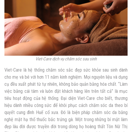
Viet-Care dịch vụ chăm sóc sau sinh
Viet-Care là hệ thống chăm sóc sắc đẹp sức khỏe sau sinh dành
cho mẹ và bé với hơn 11 năm kinh nghiệm. Mọi nguyên liệu và dụng
cụ đều xuất phát từ tự nhiên, không bảo quản bằng hóa chất. “Làm
việc bằng cái tâm và luôn đặt khách hàng lên trên tất cả” là mục
tiêu hoạt động của hệ thống. Đại diện Viet-Care cho biết, thương
hiệu dành nhiều công sức để khôi phục cách chăm sóc da theo bí
quyết cung đình Huế cổ xưa. Đó là biện pháp chăm sóc da bằng
nghệ mặt hạ thổ thuốc bắc trứng gà. Một trong những bí mật làm
đẹp lâu đời được truyền đời trong dòng họ hoàng thất Tôn Nữ Thị