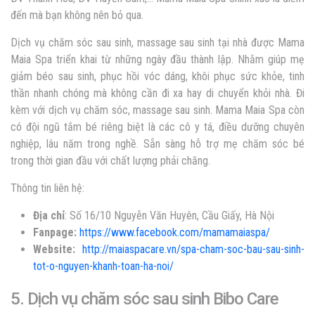
đến mà bạn không nên bỏ qua.
Dịch vụ chăm sóc sau sinh, massage sau sinh tại nhà được Mama
Maia Spa triển khai từ những ngày đầu thành lập. Nhằm giúp mẹ
giảm béo sau sinh, phục hồi vóc dáng, khôi phục sức khỏe, tinh
thần nhanh chóng mà không cần đi xa hay di chuyển khỏi nhà. Đi
kèm với dịch vụ chăm sóc, massage sau sinh. Mama Maia Spa còn
có đội ngũ tắm bé riêng biệt là các cô y tá, điều dưỡng chuyên
nghiệp, lâu năm trong nghề. Sẵn sàng hỗ trợ mẹ chăm sóc bé
trong thời gian đầu với chất lượng phải chăng.
Thông tin liên hệ:
Địa chỉ
: Số 16/10 Nguyễn Văn Huyên, Cầu Giấy, Hà Nội
Fanpage:
https://www.facebook.com/mamamaiaspa/
Website:
http://maiaspacare.vn/spa-cham-soc-bau-sau-sinh-
tot-o-nguyen-khanh-toan-ha-noi/
5. Dịch vụ chăm sóc sau sinh Bibo Care