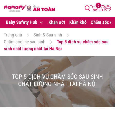
0
Baby Safety Hub
Khăn ướt
Khăn khô
Chăm sóc da
Trang chủ
Sinh & Sau sinh
Chăm sóc mẹ sau sinh
Top 5 dịch vụ chăm sóc sau
sinh chất lượng nhất tại Hà Nội
TOP 5 DỊCH VỤ CHĂM SÓC SAU SINH
CHẤT LƯỢNG NHẤT TẠI HÀ NỘI