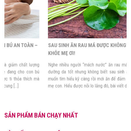
SAU SINH ĂN RAU MÁ ĐƯỢC KHÔNG? RẤT TỐT CHO SỨC
KHỎE MẸ ƠI!
Nghe nhiều người “mách nước” ăn rau má giúp thanh lọc cơ thể,
dưỡng da tốt nhưng không biết sau sinh ăn rau má được không,
muốn tìm hiểu kỹ càng rồi mới ăn để đảm bảo sức khỏe cho cả 2
mẹ con. Hiểu được nỗi lo lắng đó, bài viết dưới đây sẽ […]
SẢN PHẨM BÁN CHẠY NHẤT