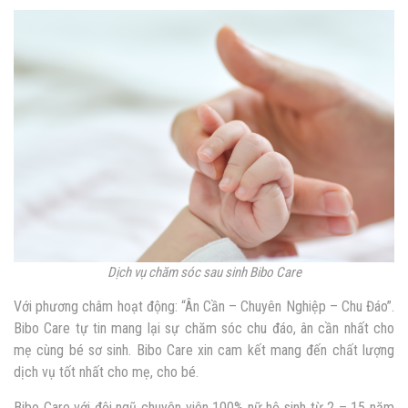
Dịch vụ chăm sóc sau sinh Bibo Care
Với phương châm hoạt động: “Ân Cần – Chuyên Nghiệp – Chu Đáo”.
Bibo Care tự tin mang lại sự chăm sóc chu đáo, ân cần nhất cho
mẹ cùng bé sơ sinh. Bibo Care xin cam kết mang đến chất lượng
dịch vụ tốt nhất cho mẹ, cho bé.
Bibo Care với đội ngũ chuyên viên 100% nữ hộ sinh từ 2 – 15 năm