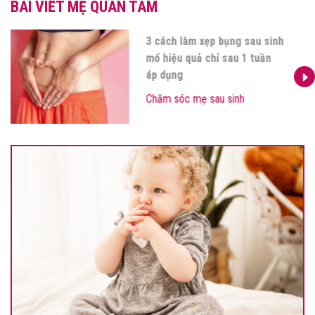
BÀI VIẾT MẸ QUAN TÂM
Bà đẻ có ăn được tim lợn
không? Đọc ngay 4 điều quan
trọng mẹ ơi!
Chăm sóc mẹ sau sinh