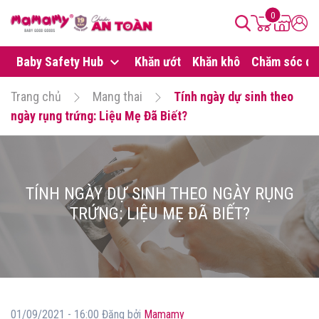
0
Baby Safety Hub
Khăn ướt
Khăn khô
Chăm sóc da
Trang chủ
Mang thai
Tính ngày dự sinh theo
ngày rụng trứng: Liệu Mẹ Đã Biết?
TÍNH NGÀY DỰ SINH THEO NGÀY RỤNG
TRỨNG: LIỆU MẸ ĐÃ BIẾT?
01/09/2021 - 16:00 Đăng bởi
Mamamy