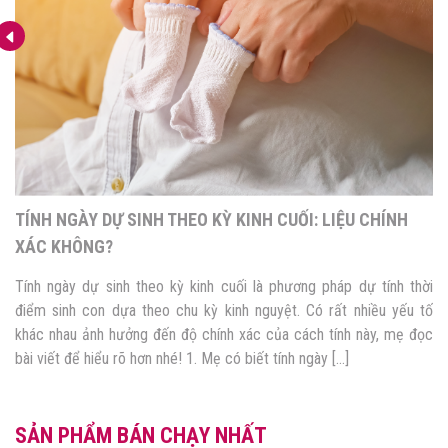
TÍNH NGÀY DỰ SINH THEO KỲ KINH CUỐI: LIỆU CHÍNH
XÁC KHÔNG?
Tính ngày dự sinh theo kỳ kinh cuối là phương pháp dự tính thời
điểm sinh con dựa theo chu kỳ kinh nguyệt. Có rất nhiều yếu tố
khác nhau ảnh hưởng đến độ chính xác của cách tính này, mẹ đọc
bài viết để hiểu rõ hơn nhé! 1. Mẹ có biết tính ngày […]
SẢN PHẨM BÁN CHẠY NHẤT