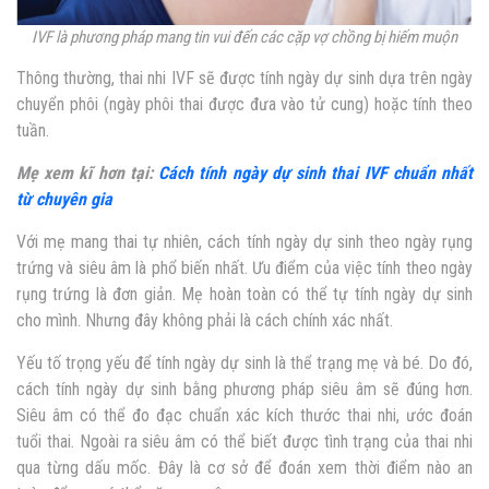
IVF là phương pháp mang tin vui đến các cặp vợ chồng bị hiếm muộn
Thông thường, thai nhi IVF sẽ được tính ngày dự sinh dựa trên ngày
chuyển phôi (ngày phôi thai được đưa vào tử cung) hoặc tính theo
tuần.
Mẹ xem kĩ hơn tại:
Cách tính ngày dự sinh thai IVF chuẩn nhất
từ chuyên gia
Với mẹ mang thai tự nhiên, cách tính ngày dự sinh theo ngày rụng
trứng và siêu âm là phổ biến nhất. Ưu điểm của việc tính theo ngày
rụng trứng là đơn giản. Mẹ hoàn toàn có thể tự tính ngày dự sinh
cho mình. Nhưng đây không phải là cách chính xác nhất.
Yếu tố trọng yếu để tính ngày dự sinh là thể trạng mẹ và bé. Do đó,
cách tính ngày dự sinh bằng phương pháp siêu âm sẽ đúng hơn.
Siêu âm có thể
đo đạc chuẩn xác kích thước thai nhi, ước đoán
tuổi thai. Ngoài ra siêu âm có thể biết được tình trạng của thai nhi
qua từng dấu mốc. Đây là cơ sở để đoán xem thời điểm nào an