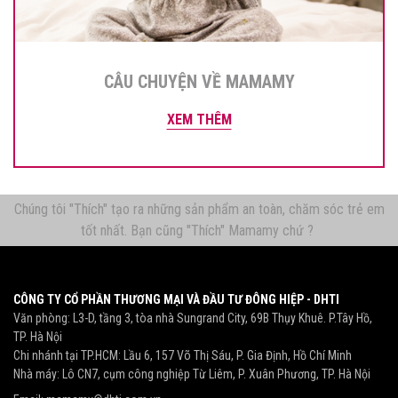
CÂU CHUYỆN VỀ MAMAMY
XEM THÊM
Chúng tôi "Thích" tạo ra những sản phẩm an toàn, chăm sóc trẻ em
tốt nhất. Bạn cũng "Thích" Mamamy chứ ?
CÔNG TY CỔ PHẦN THƯƠNG MẠI VÀ ĐẦU TƯ ĐÔNG HIỆP - DHTI
Văn phòng: L3-D, tầng 3, tòa nhà Sungrand City, 69B Thụy Khuê. P.Tây Hồ,
TP. Hà Nội
Chi nhánh tại TP.HCM: Lầu 6, 157 Võ Thị Sáu, P. Gia Định, Hồ Chí Minh
Nhà máy: Lô CN7, cụm công nghiệp Từ Liêm, P. Xuân Phương, TP. Hà Nội