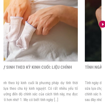
TÍNH NGÀY DỰ SINH THEO KỲ KINH CUỐI: LIỆU CHÍNH
XÁC KHÔNG?
Tính ngày dự sinh theo kỳ kinh cuối là phương pháp dự tính thời
điểm sinh con dựa theo chu kỳ kinh nguyệt. Có rất nhiều yếu tố
khác nhau ảnh hưởng đến độ chính xác của cách tính này, mẹ đọc
bài viết để hiểu rõ hơn nhé! 1. Mẹ có biết tính ngày […]