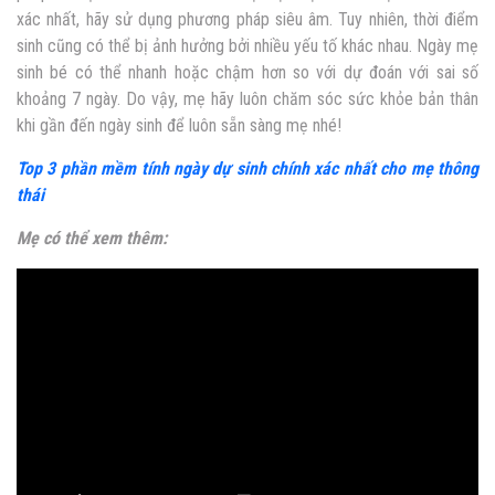
xác nhất, hãy sử dụng phương pháp siêu âm. Tuy nhiên, thời điểm
sinh cũng có thể bị ảnh hưởng bởi nhiều yếu tố khác nhau. Ngày mẹ
sinh bé có thể nhanh hoặc chậm hơn so với dự đoán với sai số
khoảng 7 ngày. Do vậy, mẹ hãy luôn chăm sóc sức khỏe bản thân
khi gần đến ngày sinh để luôn sẵn sàng mẹ nhé!
Top 3 phần mềm tính ngày dự sinh chính xác nhất cho mẹ thông
thái
Mẹ có thể xem thêm: