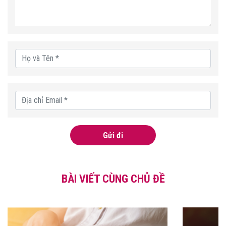
Gửi đi
BÀI VIẾT CÙNG CHỦ ĐỀ