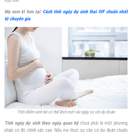
hợp hơn.
Mẹ xem kĩ hơn tại:
Cách tính ngày dự sinh thai IVF chuẩn nhất
từ chuyên gia
Thời điểm sinh bé có thể lệch một vài ngày so với dự đoán
Tính ngày dự sinh theo ngày quan hệ
chưa phải là một phương
pháp có độ chính xác cao. Nếu mẹ thực sự cần có dự đoán chuẩn