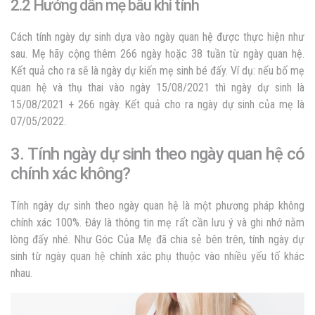
2.2 Hướng dẫn mẹ bầu khi tính
Cách tính ngày dự sinh dựa vào ngày quan hệ được thực hiện như
sau. Mẹ hãy cộng thêm 266 ngày hoặc 38 tuần từ ngày quan hệ.
Kết quả cho ra sẽ là ngày dự kiến mẹ sinh bé đấy. Ví dụ: nếu bố mẹ
quan hệ và thụ thai vào ngày 15/08/2021 thì ngày dự sinh là
15/08/2021 + 266 ngày. Kết quả cho ra ngày dự sinh của mẹ là
07/05/2022.
3. Tính ngày dự sinh theo ngày quan hệ có
chính xác không?
Tính ngày dự sinh theo ngày quan hệ là một phương pháp không
chính xác 100%. Đây là thông tin mẹ rất cần lưu ý và ghi nhớ nằm
lòng đấy nhé. Như Góc Của Mẹ đã chia sẻ bên trên, tính ngày dự
sinh từ ngày quan hệ chính xác phụ thuộc vào nhiều yếu tố khác
nhau.