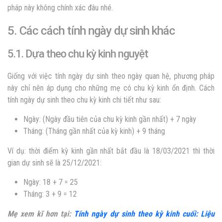
pháp này không chính xác đâu nhé.
5. Các cách tính ngày dự sinh khác
5.1. Dựa theo chu kỳ kinh nguyệt
Giống với việc tính ngày dự sinh theo ngày quan hệ, phương pháp
này chỉ nên áp dụng cho những mẹ có chu kỳ kinh ổn định. Cách
tính ngày dự sinh theo chu kỳ kinh chi tiết như sau:
Ngày: (Ngày đầu tiên của chu kỳ kinh gần nhất) + 7 ngày
Tháng: (Tháng gần nhất của kỳ kinh) + 9 tháng
Ví dụ: thời điểm kỳ kinh gần nhất bắt đầu là 18/03/2021 thì thời
gian dự sinh sẽ là 25/12/2021:
Ngày: 18 + 7 = 25
Tháng: 3 + 9 = 12
Mẹ xem kĩ hơn tại:
Tính ngày dự sinh theo kỳ kinh cuối: Liệu