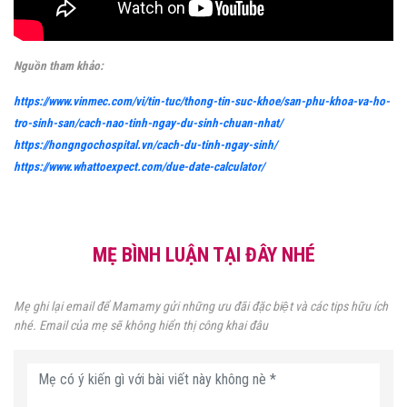
Nguồn tham khảo:
https://www.vinmec.com/vi/tin-tuc/thong-tin-suc-khoe/san-phu-khoa-va-ho-
tro-sinh-san/cach-nao-tinh-ngay-du-sinh-chuan-nhat/
https://hongngochospital.vn/cach-du-tinh-ngay-sinh/
https://www.whattoexpect.com/due-date-calculator/
MẸ BÌNH LUẬN TẠI ĐÂY NHÉ
Mẹ ghi lại email để Mamamy gửi những ưu đãi đặc biệt và các tips hữu ích
nhé. Email của mẹ sẽ không hiển thị công khai đâu