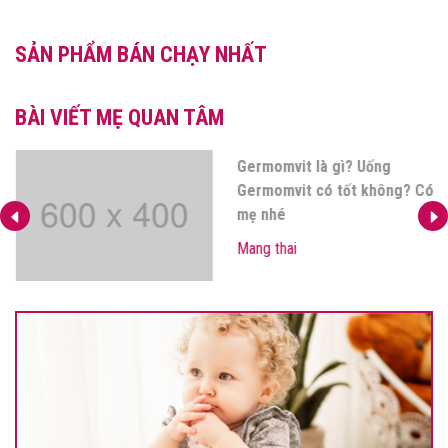
SẢN PHẨM BÁN CHẠY NHẤT
BÀI VIẾT MẸ QUAN TÂM
Germomvit là gì? Uống
Germomvit có tốt không? Có
mẹ nhé
Mang thai