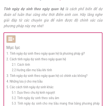
Tính ngày dự sinh theo ngày quan hệ
là cách phổ biến để dự
đoán số tuần thai cũng như thời điểm sinh con. Hãy lắng nghe
giải đáp từ các chuyên gia để nắm được độ chính xác của
phương pháp này mẹ nhé!
Mục lục
1. Tính ngày dự sinh theo ngày quan hệ là phương pháp gì?
2. Cách tính ngày dự sinh theo ngày quan hệ
2.1. Cách tính
2.2 Hướng dẫn mẹ bầu khi tính
3. Tính ngày dự sinh theo ngày quan hệ có chính xác không?
4. Những lưu ý cho mẹ bầu
5. Các cách tính ngày dự sinh khác
5.1. Dựa theo chu kỳ kinh nguyệt
5.2. Tính ngày dự sinh theo siêu âm
5.3. Tính ngày dự sinh cho mẹ bầu mang thai bằng phương pháp