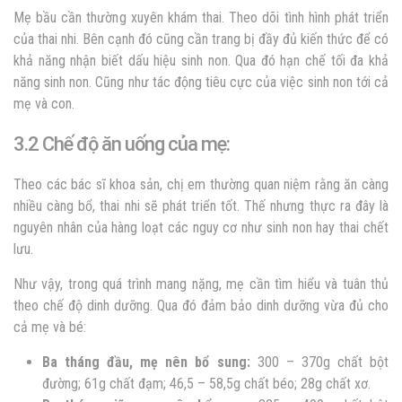
Mẹ bầu cần thường xuyên khám thai. Theo dõi tình hình phát triển
của thai nhi. Bên cạnh đó cũng cần trang bị đầy đủ kiến thức để có
khả năng nhận biết dấu hiệu sinh non. Qua đó hạn chế tối đa khả
năng sinh non. Cũng như tác động tiêu cực của việc sinh non tới cả
mẹ và con.
3.2 Chế độ ăn uống của mẹ:
Theo các bác sĩ khoa sản, chị em thường quan niệm rằng ăn càng
nhiều càng bổ, thai nhi sẽ phát triển tốt. Thế nhưng thực ra đây là
nguyên nhân của hàng loạt các nguy cơ như sinh non hay thai chết
lưu.
Như vậy, trong quá trình mang nặng, mẹ cần tìm hiểu và tuân thủ
theo chế độ dinh dưỡng. Qua đó đảm bảo dinh dưỡng vừa đủ cho
cả mẹ và bé:
Ba tháng đầu, mẹ nên bổ sung:
300 – 370g chất bột
đường; 61g chất đạm; 46,5 – 58,5g chất béo; 28g chất xơ.