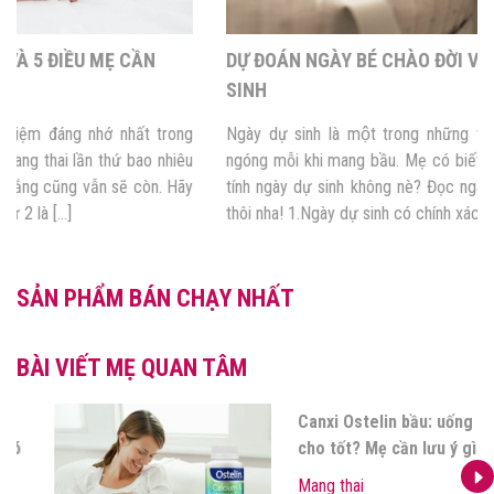
DỰ ĐOÁN NGÀY BÉ CHÀO ĐỜI VỚI 5 CÁCH TÍNH NGÀY DỰ
SINH
Ngày dự sinh là một trong những thông tin mẹ nào cũng mong
ngóng mỗi khi mang bầu. Mẹ có biết, ngoài siêu âm, có tới 5 cách
tính ngày dự sinh không nè? Đọc ngay bài viết dưới đây, mẹ sẽ rõ
thôi nha! 1.Ngày dự sinh có chính xác không? Biết được chính […]
SẢN PHẨM BÁN CHẠY NHẤT
BÀI VIẾT MẸ QUAN TÂM
Góc Mamamy