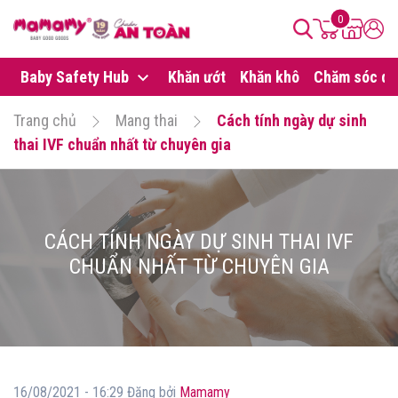
0
Baby Safety Hub
Khăn ướt
Khăn khô
Chăm sóc da
Trang chủ
Mang thai
Cách tính ngày dự sinh
thai IVF chuẩn nhất từ chuyên gia
CÁCH TÍNH NGÀY DỰ SINH THAI IVF
CHUẨN NHẤT TỪ CHUYÊN GIA
16/08/2021 - 16:29 Đăng bởi
Mamamy