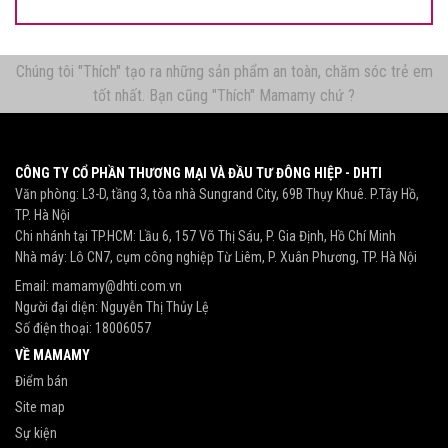
Chúng tôi "Thích" tạo ra những sản phẩm an toàn, chăm sóc trẻ em
tốt nhất. Bạn cũng "Thích" Mamamy chứ ?
CÔNG TY CỔ PHẦN THƯƠNG MẠI VÀ ĐẦU TƯ ĐÔNG HIỆP - DHTI
Văn phòng: L3-D, tầng 3, tòa nhà Sungrand City, 69B Thụy Khuê. P.Tây Hồ,
TP. Hà Nội
Chi nhánh tại TP.HCM: Lầu 6, 157 Võ Thị Sáu, P. Gia Định, Hồ Chí Minh
Nhà máy: Lô CN7, cụm công nghiệp Từ Liêm, P. Xuân Phương, TP. Hà Nội
Email:
mamamy@dhti.com.vn
Người đại diện: Nguyễn Thị Thủy Lệ
Số điện thoại:
18006057
VỀ MAMAMY
Điểm bán
Site map
Sự kiện