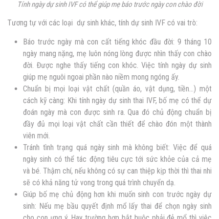
Tính ngày dự sinh IVF có thể giúp mẹ báo trước ngày con chào đời
Tương tự với các loại dự sinh khác, tính dự sinh IVF có vai trò:
Báo trước ngày mà con cất tiếng khóc đầu đời:
9 tháng 10
ngày mang nặng, mẹ luôn nóng lòng được nhìn thấy con chào
đời. Được nghe thấy tiếng con khóc. Việc tính ngày dự sinh
giúp mẹ nguôi ngoai phần nào niềm mong ngóng ấy.
Chuẩn bị mọi loại vật chất (quần áo, vật dụng, tiền…) một
cách kỹ càng: Khi
tính ngày dự sinh thai IVF,
bố mẹ có thể dự
đoán ngày mà con được sinh ra. Qua đó chủ động chuẩn bị
đầy đủ mọi loại vật chất cần thiết để chào đón một thành
viên mới.
Tránh tình trạng quá ngày sinh mà không biết: Việc để quá
ngày sinh có thể tác động tiêu cực tới sức khỏe của cả mẹ
và bé. Thậm chí,
nếu không có sự can thiệp kịp thời thì thai nhi
sẽ có khả năng tử vong trong quá trình chuyển dạ.
Giúp bố mẹ chủ động hơn khi muốn sinh con trước ngày dự
sinh: Nếu mẹ bầu quyết định mổ lấy thai để chọn ngày sinh
cho con ưng ý. Hay trường hợp bắt buộc phải đẻ mổ thì việc