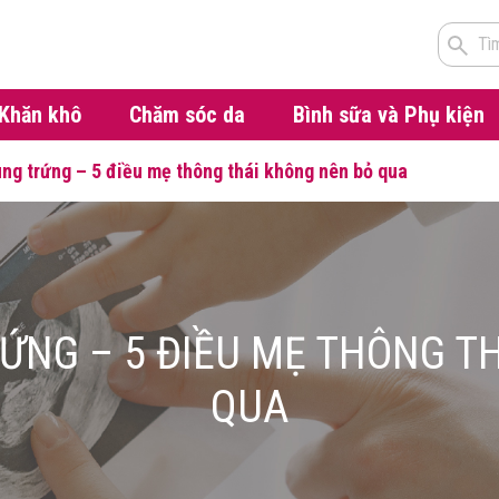
Tì
Khăn khô
Chăm sóc da
Bình sữa và Phụ kiện
ùng trứng – 5 điều mẹ thông thái không nên bỏ qua
RỨNG – 5 ĐIỀU MẸ THÔNG T
QUA