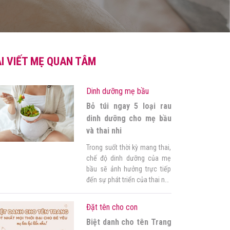
I VIẾT MẸ QUAN TÂM
Dinh dưỡng mẹ bầu
Bỏ túi ngay 5 loại rau
dinh dưỡng cho mẹ bầu
và thai nhi
Trong suốt thời kỳ mang thai,
chế độ dinh dưỡng của mẹ
bầu sẽ ảnh hưởng trực tiếp
đến sự phát triển của thai nhi.
Các loại rau tốt cho bà bầu
với hàm lượng lớn chất xơ,
Đặt tên cho con
vitamin và khoáng chất chính
Biệt danh cho tên Trang
là nhóm thực phẩm rất cần