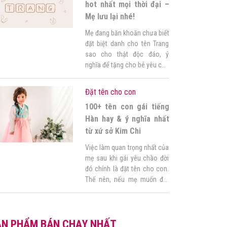
thiết để tham khảo đưa ngay
hot nhất mọi thời đại –
[…]
Mẹ lưu lại nhé!
Mẹ đang băn khoăn chưa biết
đặt biệt danh cho tên Trang
sao cho thật độc đáo, ý
nghĩa để tặng cho bé yêu của
mình? Vậy thì mẹ đừng bỏ
qua bài viết dưới đây nha,
Đặt tên cho con
Góc của mẹ sẽ giúp mẹ lựa
100+ tên con gái tiếng
chọn cho bé một biệt danh
siêu hot, chẳng lo đụng […]
Hàn hay & ý nghĩa nhất
từ xứ sở Kim Chi
Việc làm quan trọng nhất của
mẹ sau khi gái yêu chào đời
đó chính là đặt tên cho con.
Thế nên, nếu mẹ muốn đặt
cho con yêu bằng tiếng Hàn
nhưng vẫn băn khoăn chưa
biết nên đặt như thế nào vừa
ẢN PHẨM BÁN CHẠY NHẤT
hay, sau sắc lại thể hiện được