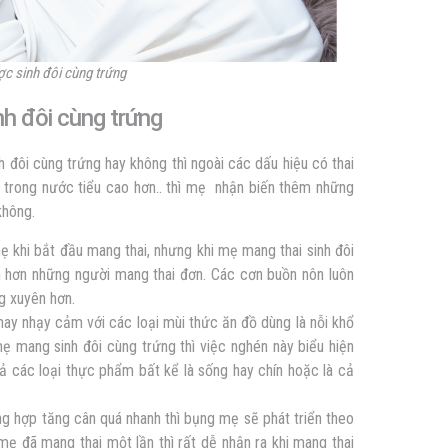
c sinh đôi cùng trứng
nh đôi cùng trứng
nh đôi cùng trứng
hay không thì ngoài các dấu hiệu có thai
 trong nước tiểu cao hơn.. thì mẹ nhận biến thêm những
 không.
ẹ khi bắt đầu mang thai, nhưng khi mẹ mang thai
sinh đôi
h hơn những người mang thai đơn. Các cơn buồn nôn luôn
g xuyên hơn.
hay nhạy cảm với các loại mùi thức ăn đồ dùng là nỗi khổ
 mẹ mang
sinh đôi cùng trứng
thì việc nghén này biểu hiện
cả các loại thực phẩm bất kể là sống hay chín hoặc là cả
g hợp tăng cân quá nhanh thì bụng mẹ sẽ phát triển theo
mẹ đã mang thai một lần thì rất dễ nhận ra khi mang thai