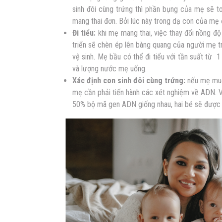
sinh đôi cùng trứng
thì phần bụng của mẹ sẽ to 
mang thai đơn. Bởi lúc này trong dạ con của mẹ đ
Đi tiểu:
khi mẹ mang thai, việc thay đổi nồng độ n
triển sẽ chèn ép lên bàng quang của người mẹ t
vệ sinh. Mẹ bầu có thể đi tiểu với tần suất từ 1 
và lượng nước mẹ uống.
Xác định con
sinh đôi cùng trứng
:
nếu mẹ muốn
mẹ cần phải tiến hành các xét nghiệm về ADN. V
50% bộ mã gen ADN giống nhau, hai bé sẽ được