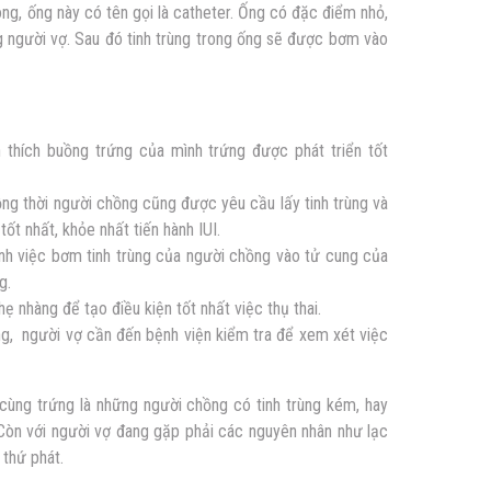
g, ống này có tên gọi là catheter. Ống có đặc điểm nhỏ,
 người vợ. Sau đó tinh trùng trong ống sẽ được bơm vào
 thích buồng trứng của mình trứng được phát triển tốt
ồng thời người chồng cũng được yêu cầu lấy tinh trùng và
tốt nhất, khỏe nhất tiến hành IUI.
hành việc bơm tinh trùng của người chồng vào tử cung của
g.
hẹ nhàng để tạo điều kiện tốt nhất việc thụ thai.
rứng, người vợ cần đến bệnh viện kiểm tra để xem xét việc
cùng trứng là những người chồng có tinh trùng kém, hay
… Còn với người vợ đang gặp phải các nguyên nhân như lạc
 thứ phát.