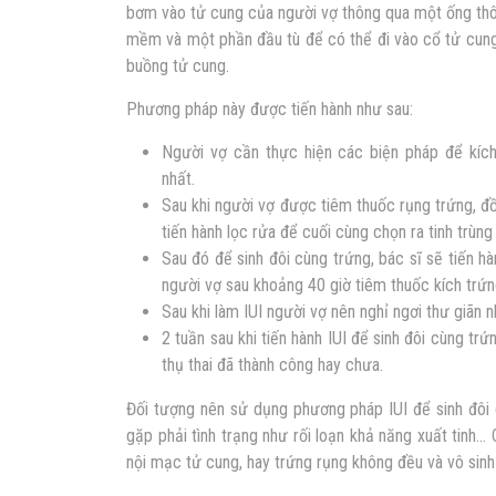
bơm vào tử cung của người vợ thông qua một ống thôn
mềm và một phần đầu tù để có thể đi vào cổ tử cung
buồng tử cung.
Phương pháp này được tiến hành như sau:
Người vợ cần thực hiện các biện pháp để kích
nhất.
Sau khi người vợ được tiêm thuốc rụng trứng, đ
tiến hành lọc rửa để cuối cùng chọn ra tinh trùng 
Sau đó để
sinh đôi cùng trứng
, bác sĩ sẽ tiến 
người vợ sau khoảng 40 giờ tiêm thuốc kích trứn
Sau khi làm IUI người vợ nên nghỉ ngơi thư giãn n
2 tuần sau khi tiến hành IUI để sinh đôi cùng t
thụ thai đã thành công hay chưa.
Đối tượng nên sử dụng phương pháp IUI để sinh đôi 
gặp phải tình trạng như rối loạn khả năng xuất tinh
nội mạc tử cung, hay trứng rụng không đều và vô sinh