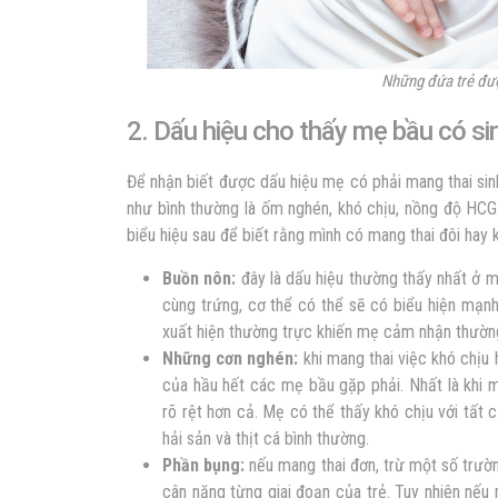
Những đứa trẻ đượ
2. Dấu hiệu cho thấy mẹ bầu có si
Để nhận biết được dấu hiệu mẹ có phải mang thai
si
như bình thường là ốm nghén, khó chịu, nồng độ HCG
biểu hiệu sau để biết rằng mình có mang thai đôi hay
Buồn nôn:
đây là dấu hiệu thường thấy nhất ở m
cùng trứng
, cơ thể có thể sẽ có biểu hiện mạn
xuất hiện thường trực khiến mẹ cảm nhận thườn
Những cơn nghén:
khi mang thai việc khó chịu 
của hầu hết các mẹ bầu gặp phải. Nhất là khi
rõ rệt hơn cả. Mẹ có thể thấy khó chịu với tất 
hải sản và thịt cá bình thường.
Phần bụng:
nếu mang thai đơn, trừ một số trườn
cân nặng từng giai đoạn của trẻ. Tuy nhiên nếu 