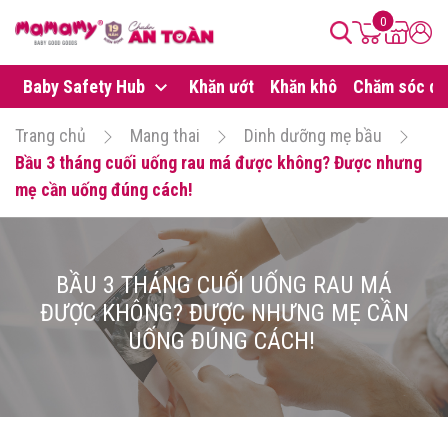
0
Baby Safety Hub
Khăn ướt
Khăn khô
Chăm sóc da
Trang chủ
Mang thai
Dinh dưỡng mẹ bầu
Bầu 3 tháng cuối uống rau má được không? Được nhưng
mẹ cần uống đúng cách!
BẦU 3 THÁNG CUỐI UỐNG RAU MÁ
ĐƯỢC KHÔNG? ĐƯỢC NHƯNG MẸ CẦN
UỐNG ĐÚNG CÁCH!