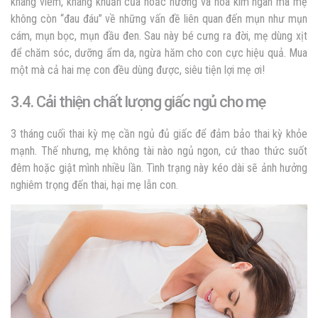
kháng viêm, kháng khuẩn của hoắc hương và hoa kim ngân mà mẹ
không còn “đau đáu” về những vấn đề liên quan đến mụn như mụn
cám, mụn bọc, mụn đầu đen. Sau này bé cưng ra đời, mẹ dùng xịt
để chăm sóc, dưỡng ẩm da, ngừa hăm cho con cực hiệu quả. Mua
một mà cả hai mẹ con đều dùng được, siêu tiện lợi mẹ ơi!
3.4. Cải thiện chất lượng giấc ngủ cho mẹ
3 tháng cuối thai kỳ mẹ cần ngủ đủ giấc để đảm bảo thai kỳ khỏe
mạnh. Thế nhưng, mẹ không tài nào ngủ ngon, cứ thao thức suốt
đêm hoặc giật mình nhiều lần. Tình trạng này kéo dài sẽ ảnh hưởng
nghiêm trọng đến thai, hại mẹ lẫn con.