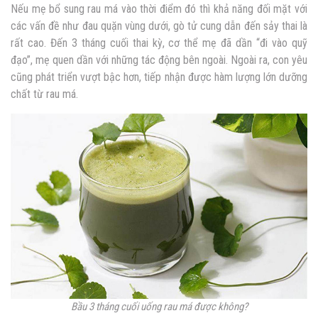
Nếu mẹ bổ sung rau má vào thời điểm đó thì khả năng đối mặt với
các vấn đề như đau quặn vùng dưới, gò tử cung dẫn đến sảy thai là
rất cao. Đến 3 tháng cuối thai kỳ, cơ thể mẹ đã dần “đi vào quỹ
đạo”, mẹ quen dần với những tác động bên ngoài. Ngoài ra, con yêu
cũng phát triển vượt bậc hơn, tiếp nhận được hàm lượng lớn dưỡng
chất từ rau má.
Bầu 3 tháng cuối uống rau má được không?