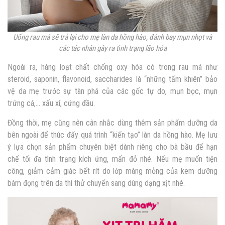
Uống rau má sẽ trả lại cho mẹ làn da hồng hào, đánh bay mụn nhọt và
các tác nhân gây ra tình trạng lão hóa
Ngoài ra, hàng loạt chất chống oxy hóa có trong rau má như
steroid, saponin, flavonoid, saccharides là “những tấm khiên” bảo
vệ da mẹ trước sự tàn phá của các gốc tự do, mụn bọc, mụn
trứng cá,… xấu xí, cứng đầu.
Đồng thời, mẹ cũng nên cân nhắc dùng thêm sản phẩm dưỡng da
bên ngoài để thúc đẩy quá trình “kiến tạo” làn da hồng hào. Mẹ lưu
ý lựa chọn sản phẩm chuyên biệt dành riêng cho bà bầu để hạn
chế tối đa tình trạng kích ứng, mẩn đỏ nhé. Nếu mẹ muốn tiện
công, giảm cảm giác bết rít do lớp màng mỏng của kem dưỡng
bám đọng trên da thì thử chuyển sang dùng dạng xịt nhé.