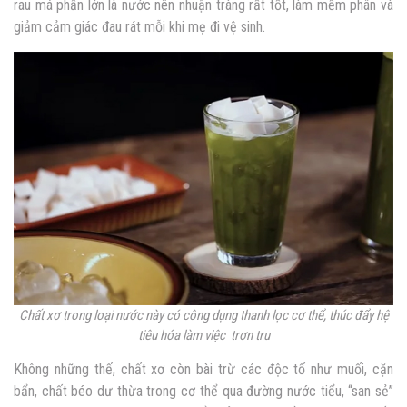
rau má phần lớn là nước nên nhuận tràng rất tốt, làm mềm phân và
giảm cảm giác đau rát mỗi khi mẹ đi vệ sinh.
Chất xơ trong loại nước này có công dụng thanh lọc cơ thể, thúc đẩy hệ
tiêu hóa làm việc trơn tru
Không những thế, chất xơ còn bài trừ các độc tố như muối, cặn
bẩn, chất béo dư thừa trong cơ thể qua đường nước tiểu, “san sẻ”