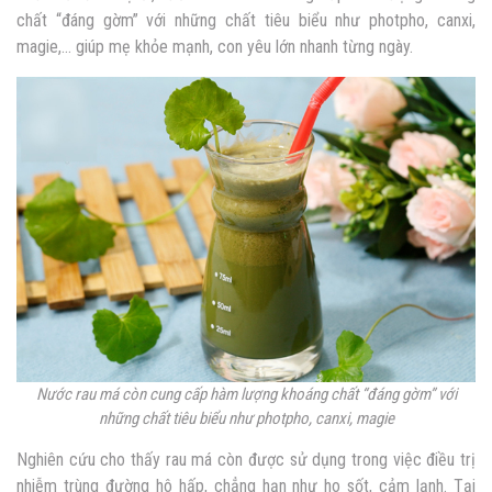
chất “đáng gờm” với những chất tiêu biểu như photpho, canxi,
magie,… giúp mẹ khỏe mạnh, con yêu lớn nhanh từng ngày.
Nước rau má còn cung cấp hàm lượng khoáng chất “đáng gờm” với
những chất tiêu biểu như photpho, canxi, magie
Nghiên cứu cho thấy rau má còn được sử dụng trong việc điều trị
nhiễm trùng đường hô hấp, chẳng hạn như ho sốt, cảm lạnh. Tại