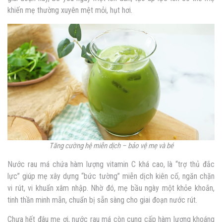
khiến mẹ thường xuyên mệt mỏi, hụt hơi.
Tăng cường hệ miễn dịch – bảo vệ mẹ và bé
Nước rau má chứa hàm lượng vitamin C khá cao, là “trợ thủ đắc
lực” giúp mẹ xây dựng “bức tường” miễn dịch kiên cố, ngăn chặn
vi rút, vi khuẩn xâm nhập. Nhờ đó, mẹ bầu ngày một khỏe khoắn,
tinh thần minh mẫn, chuẩn bị sẵn sàng cho giai đoạn nước rút.
Chưa hết đâu mẹ ơi, nước rau má còn cung cấp hàm lượng khoáng