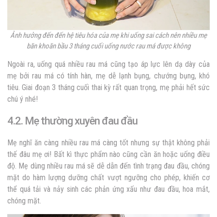
Ảnh hưởng đến đến hệ tiêu hóa của mẹ khi uống sai cách nên nhiều mẹ
băn khoăn
bầu 3 tháng cuối uống nước rau má được không
Ngoài ra, uống quá nhiều rau má cũng tạo áp lực lên dạ dày của
mẹ bởi rau má có tính hàn, mẹ dễ lạnh bụng, chướng bụng, khó
tiêu. Giai đoạn 3 tháng cuối thai kỳ rất quan trọng, mẹ phải hết sức
chú ý nhé!
4.2. Mẹ thường xuyên đau đầu
Mẹ nghĩ ăn càng nhiều rau má càng tốt nhưng sự thật không phải
thế đâu mẹ ơi! Bất kì thực phẩm nào cũng cần ăn hoặc uống điều
độ. Mẹ dùng nhiều rau má sẽ dễ dẫn đến tình trạng đau đầu, chóng
mặt do hàm lượng dưỡng chất vượt ngưỡng cho phép, khiến cơ
thể quá tải và nảy sinh các phản ứng xấu như đau đầu, hoa mắt,
chóng mặt.