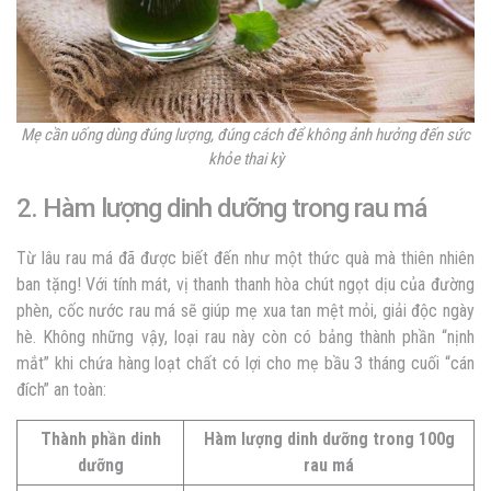
Mẹ cần uống dùng đúng lượng, đúng cách để không ảnh hưởng đến sức
khỏe thai kỳ
2. Hàm lượng dinh dưỡng trong rau má
Từ lâu rau má đã được biết đến như một thức quà mà thiên nhiên
ban tặng! Với tính mát, vị thanh thanh hòa chút ngọt dịu của đường
phèn, cốc nước rau má sẽ giúp mẹ xua tan mệt mỏi, giải độc ngày
hè. Không những vậy, loại rau này còn có bảng thành phần “nịnh
mắt” khi chứa hàng loạt chất có lợi cho mẹ bầu 3 tháng cuối “cán
đích” an toàn:
Thành phần dinh
Hàm lượng dinh dưỡng trong 100g
dưỡng
rau má