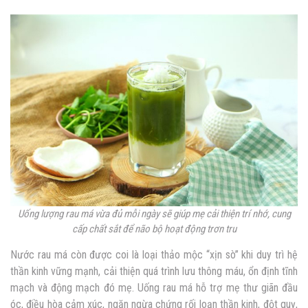
Uống lượng rau má vừa đủ mỗi ngày sẽ giúp mẹ cải thiện trí nhớ, cung
cấp chất sắt để não bộ hoạt động trơn tru
Nước rau má còn được coi là loại thảo mộc “xịn sò” khi duy trì hệ
thần kinh vững mạnh, cải thiện quá trình lưu thông máu, ổn định tĩnh
mạch và động mạch đó mẹ. Uống rau má hỗ trợ mẹ thư giãn đầu
óc, điều hòa cảm xúc, ngăn ngừa chứng rối loạn thần kinh, đột quỵ,