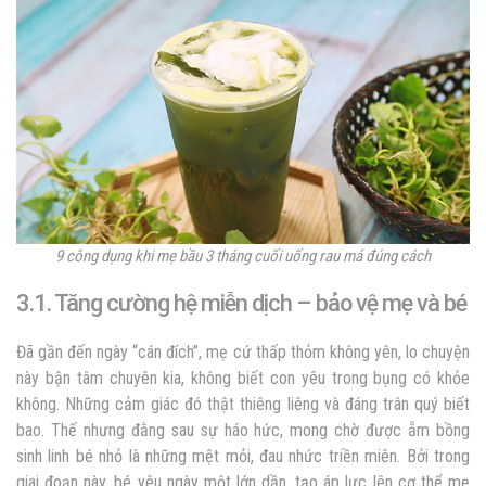
9 công dụng khi mẹ bầu 3 tháng cuối uống rau má đúng cách
3.1. Tăng cường hệ miễn dịch – bảo vệ mẹ và bé
Đã gần đến ngày “cán đích”, mẹ cứ thấp thỏm không yên, lo chuyện
này bận tâm chuyên kia, không biết con yêu trong bụng có khỏe
không. Những cảm giác đó thật thiêng liêng và đáng trân quý biết
bao. Thế nhưng đằng sau sự háo hức, mong chờ được ẵm bồng
sinh linh bé nhỏ là những mệt mỏi, đau nhức triền miên. Bởi trong
giai đoạn này, bé yêu ngày một lớn dần, tạo áp lực lên cơ thể mẹ