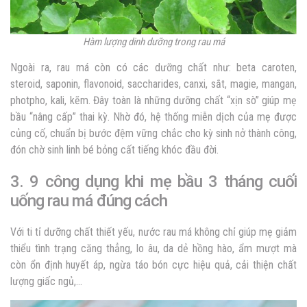
Hàm lượng dinh dưỡng trong rau má
Ngoài ra, rau má còn có các dưỡng chất như: beta caroten,
steroid, saponin, flavonoid, saccharides, canxi, sắt, magie, mangan,
photpho, kali, kẽm. Đây toàn là những dưỡng chất “xịn sò” giúp mẹ
bầu “nâng cấp” thai kỳ. Nhờ đó, hệ thống miễn dịch của mẹ được
củng cố, chuẩn bị bước đệm vững chắc cho kỳ sinh nở thành công,
đón chờ sinh linh bé bỏng cất tiếng khóc đầu đời.
3. 9 công dụng khi mẹ bầu 3 tháng cuối
uống rau má đúng cách
Với ti tỉ dưỡng chất thiết yếu, nước rau má không chỉ giúp mẹ giảm
thiểu tình trạng căng thẳng, lo âu, da dẻ hồng hào, ẩm mượt mà
còn ổn định huyết áp, ngừa táo bón cực hiệu quả, cải thiện chất
lượng giấc ngủ,…