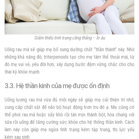
Giảm thiểu tình trạng căng thẳng – lo âu
Uống rau má sẽ giúp mẹ bổ sung dưỡng chất “thần thánh” này. Nhờ
những khả năng đó, triterpenoids tạo cho mẹ tâm thế thoải mái, từ
đó mẹ vui vẻ, yêu đời hơn, xây dựng bước đệm vững chắc cho cho
thai kỳ khỏe mạnh.
3.3. Hệ thần kinh của mẹ được ổn định
Uống lượng rau má vừa đủ mỗi ngày sẽ giúp mẹ cải thiện trí nhớ,
cung cấp chất sắt để não bộ hoạt động trơn tru đó ạ. Mẹ cũng có
thể phơi rau má hoặc sấy khô rồi tán mịn thành bột, hòa chung với
sữa rồi uống để tăng cường sức khỏe cho hệ thống thần kinh. Cách
làm này còn giúp mẹ ngừa tình trạng kém tập trung, thị lực yếu
kém sau sinh.