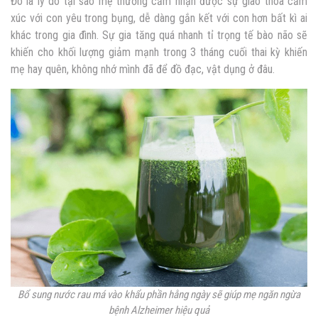
Đó là lý do tại sao mẹ thường cảm nhận được sự giao thoa cảm
xúc với con yêu trong bụng, dễ dàng gắn kết với con hơn bất kì ai
khác trong gia đình. Sự gia tăng quá nhanh tỉ trọng tế bào não sẽ
khiến cho khối lượng giảm mạnh trong 3 tháng cuối thai kỳ khiến
mẹ hay quên, không nhớ mình đã để đồ đạc, vật dụng ở đâu.
Bổ sung nước rau má vào khẩu phần hằng ngày sẽ giúp mẹ ngăn ngừa
bệnh Alzheimer hiệu quả