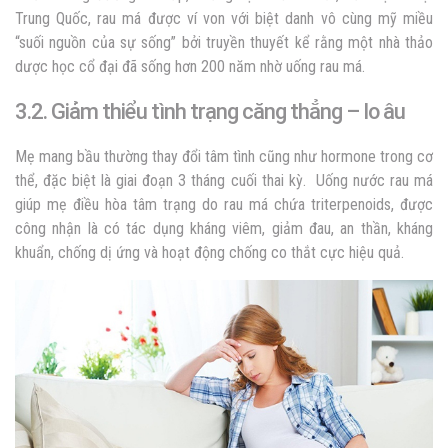
Trung Quốc, rau má được ví von với biệt danh vô cùng mỹ miều
“suối nguồn của sự sống” bởi truyền thuyết kể rằng một nhà thảo
dược học cổ đại đã sống hơn 200 năm nhờ uống rau má.
3.2. Giảm thiểu tình trạng căng thẳng – lo âu
Mẹ mang bầu thường thay đổi tâm tình cũng như hormone trong cơ
thể, đặc biệt là giai đoạn 3 tháng cuối thai kỳ. Uống nước rau má
giúp mẹ điều hòa tâm trạng do rau má chứa triterpenoids, được
công nhận là có tác dụng kháng viêm, giảm đau, an thần, kháng
khuẩn, chống dị ứng và hoạt động chống co thắt cực hiệu quả.