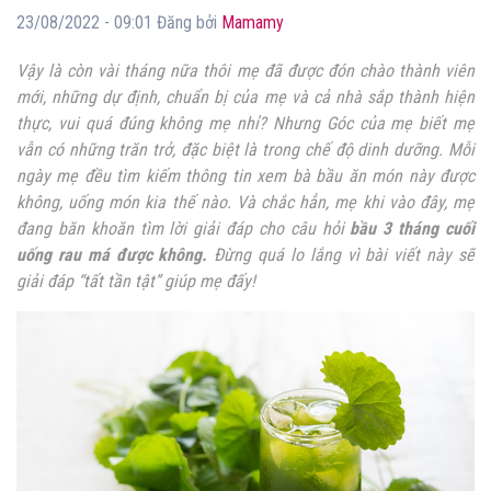
23/08/2022 - 09:01 Đăng bởi
Mamamy
Vậy là còn vài tháng nữa thôi mẹ đã được đón chào thành viên
mới, những dự định, chuẩn bị của mẹ và cả nhà sắp thành hiện
thực, vui quá đúng không mẹ nhỉ? Nhưng Góc của mẹ biết mẹ
vẫn có những trăn trở, đặc biệt là trong chế độ dinh dưỡng. Mỗi
ngày mẹ đều tìm kiếm thông tin xem bà bầu ăn món này được
không, uống món kia thế nào. Và chắc hẳn, mẹ khi vào đây, mẹ
đang băn khoăn tìm lời giải đáp cho câu hỏi
bầu 3 tháng cuối
uống rau má được không.
Đừng quá lo lắng vì bài viết này sẽ
giải đáp “tất tần tật” giúp mẹ đấy!