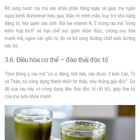
Bổ sung nước rau má vào khẩu phần hằng ngày sẽ giúp mẹ ngăn
ngừa bệnh Alzheimer hiệu quả, thần trí minh mẫn, loại trừ khả năng
đãng trí, hay quên sau sinh. Bởi hai vitamin A, E trong rau má “song
kiếm hợp bích” sẽ hạn chế suy giảm nhận thức, chống oxy hóa
mạnh mẽ, ngừa các gốc tự do và bổ sung dưỡng chất nuôi dưỡng
não bộ.
3.6. Điều hòa cơ thể – đào thải độc tố
Theo Đông y, rau má “có vị đắng, tính hàn, vào được 3 kinh Can, Tỳ
và Thận, có công dụng thanh nhiệt lợi thấp, tiêu thũng giải độc”. Do
đó loại rau này có công dụng đào thải độc tố rất tốt, giúp thai kỳ
của mẹ luôn khỏe mạnh.