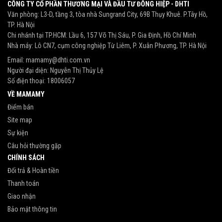
CÔNG TY CỔ PHẦN THƯƠNG MẠI VÀ ĐẦU TƯ ĐÔNG HIỆP - DHTI
Văn phòng: L3-D, tầng 3, tòa nhà Sungrand City, 69B Thụy Khuê. P.Tây Hồ,
TP. Hà Nội
Chi nhánh tại TP.HCM: Lầu 6, 157 Võ Thị Sáu, P. Gia Định, Hồ Chí Minh
Nhà máy: Lô CN7, cụm công nghiệp Từ Liêm, P. Xuân Phương, TP. Hà Nội
Email:
mamamy@dhti.com.vn
Người đại diện: Nguyễn Thị Thủy Lệ
Số điện thoại:
18006057
VỀ MAMAMY
Điểm bán
Site map
Sự kiện
Câu hỏi thường gặp
CHÍNH SÁCH
Đổi trả & Hoàn tiền
Thanh toán
Giao nhận
Bảo mật thông tin