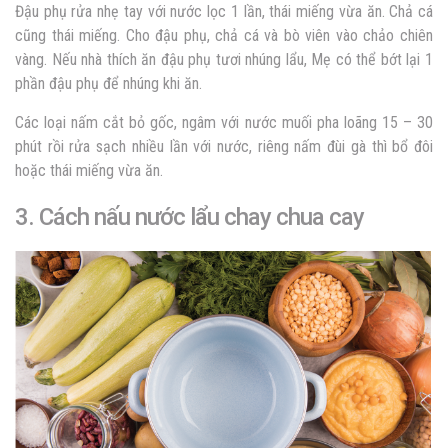
Đậu phụ rửa nhẹ tay với nước lọc 1 lần, thái miếng vừa ăn. Chả cá
cũng thái miếng. Cho đậu phụ, chả cá và bò viên vào chảo chiên
vàng. Nếu nhà thích ăn đậu phụ tươi nhúng lẩu, Mẹ có thể bớt lại 1
phần đậu phụ để nhúng khi ăn.
Các loại nấm cắt bỏ gốc, ngâm với nước muối pha loãng 15 – 30
phút rồi rửa sạch nhiều lần với nước, riêng nấm đùi gà thì bổ đôi
hoặc thái miếng vừa ăn.
3. Cách nấu nước lẩu chay chua cay