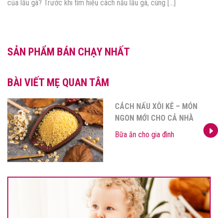
của lẩu gà? Trước khi tìm hiểu cách nấu lẩu gà, cùng […]
SẢN PHẨM BÁN CHẠY NHẤT
BÀI VIẾT MẸ QUAN TÂM
CÁCH NẤU XÔI KÊ – MÓN
NGON MỚI CHO CẢ NHÀ
Bữa ăn cho gia đình