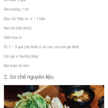
Rau muống: 1 bó
Bắp cải/ Bắp su: ½ – 1 bắp
Rau má (nếu thích)
Hành boa rô
Ớt: 2 – 3 quả (tùy khẩu vị ăn cay của mỗi gia đình)
Các gia vị thường dùng
Bún hoặc mì tôm
2. Sơ chế nguyên liệu