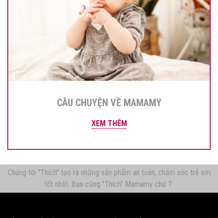
CÂU CHUYỆN VỀ MAMAMY
XEM THÊM
Chúng tôi "Thích" tạo ra những sản phẩm an toàn, chăm sóc trẻ em
tốt nhất. Bạn cũng "Thích" Mamamy chứ ?