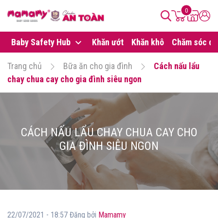
0
Baby Safety Hub
Khăn ướt
Khăn khô
Chăm sóc da
Trang chủ
Bữa ăn cho gia đình
Cách nấu lẩu
chay chua cay cho gia đình siêu ngon
CÁCH NẤU LẨU CHAY CHUA CAY CHO
GIA ĐÌNH SIÊU NGON
22/07/2021 - 18:57 Đăng bởi
Mamamy