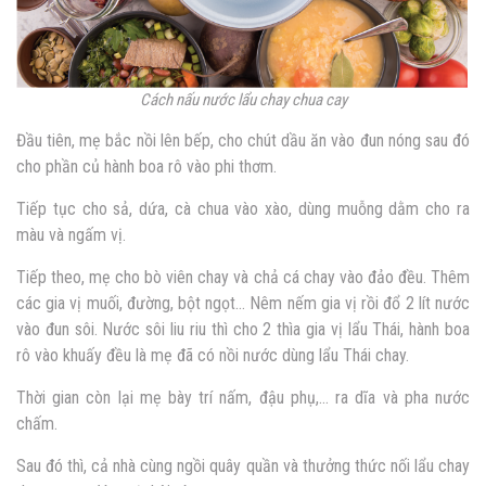
Cách nấu nước lẩu chay chua cay
Đầu tiên, mẹ bắc nồi lên bếp, cho chút dầu ăn vào đun nóng sau đó
cho phần củ hành boa rô vào phi thơm.
Tiếp tục cho sả, dứa, cà chua vào xào, dùng muỗng dằm cho ra
màu và ngấm vị.
Tiếp theo, mẹ cho bò viên chay và chả cá chay vào đảo đều. Thêm
các gia vị muối, đường, bột ngọt… Nêm nếm gia vị rồi đổ 2 lít nước
vào đun sôi. Nước sôi liu riu thì cho 2 thìa gia vị lẩu Thái, hành boa
rô vào khuấy đều là mẹ đã có nồi nước dùng lẩu Thái chay.
Thời gian còn lại mẹ bày trí nấm, đậu phụ,… ra dĩa và pha nước
chấm.
Sau đó thì, cả nhà cùng ngồi quây quần và thưởng thức nối lẩu chay