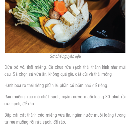
Sơ chế nguyên liệu
Dứa bỏ vỏ, thái miếng. Cà chua rửa sạch thái thành hình như múi
cau. Sả chọn sả vừa ăn, không quá già, cắt cùi và thái mỏng.
Hành boa rô thái riêng phần lá, phần củ băm nhỏ để riêng.
Rau muống, rau má nhặt sạch, ngâm nước muối loãng 30 phút rồi
rửa sạch, để ráo.
Bắp cải cắt thành các miếng vừa ăn, ngâm nước muỗi loãng tương
tự rau muống rồi rửa sạch, để ráo.