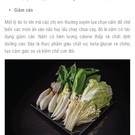
Giảm cân
Một lý do to lớn mà các chị em thường xuyên lựa chọn nấm để chế
biến các món ăn xào nấu hay lẩu chay chua cay, đó là nấm có tác
dụng giảm cân. Nấm có hàm lượng calorie thấp và chất dinh
dưỡng cao. Đây là thực phẩm giàu chất xơ, beta-glucan và chitin,
tạo cảm giác no và kiềm chế cơn đói.