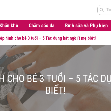
Tì
Khăn khô
Chăm sóc da
Bình sữa và Phụ kiện
ếp hình cho bé 3 tuổi – 5 Tác dụng bất ngờ ít mẹ biết!
H CHO BÉ 3 TUỔI – 5 TÁC D
BIẾT!