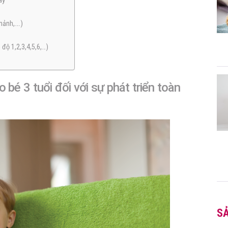
ay
mảnh,….)
 độ 1,2,3,4,5,6,…)
o bé 3 tuổi đối với sự phát triển toàn
S