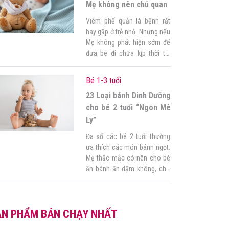
quả mà mẹ […]
Mẹ không nên chủ quan
Viêm phế quản là bệnh rất
hay gặp ở trẻ nhỏ. Nhưng nếu
Mẹ không phát hiện sớm để
đưa bé đi chữa kịp thời thì
căn bệnh này sẽ gây ra hậu
quả lớn với sức khỏe bé. Vậy
Bé 1-3 tuổi
Mẹ cần làm gì khi trẻ bị viêm
23 Loại bánh Dinh Dưỡng
phế quản? 1. Triệu chứng khi
trẻ […]
cho bé 2 tuổi “Ngon Mê
Ly”
Đa số các bé 2 tuổi thường
ưa thích các món bánh ngọt.
Mẹ thắc mắc có nên cho bé
ăn bánh ăn dặm không, cho
bé ăn bánh ăn dặm có tốt
không, bánh ăn dặm nào tốt
cho bé? Thay vì cấm đoán,
ẢN PHẨM BÁN CHẠY NHẤT
ba mẹ hoàn toàn có thể thay
thế bằng các […]