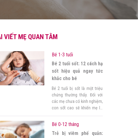
I VIẾT MẸ QUAN TÂM
Bé 1-3 tuổi
Bé 2 tuổi sốt: 12 cách hạ
sốt hiệu quả ngay tức
khắc cho bé
Bé 2 tuổi bị sốt là một triệu
chứng thường thấy. Đối với
các mẹ chưa có kinh nghiệm,
con sốt cao sẽ khiến mẹ lo
lắng, bối rối không biết cách
hạ sốt nhanh cho trẻ. Trong
Bé 0-12 tháng
bài viết này, Góc của mẹ sẽ
Trẻ bị viêm phế quản:
chia sẻ 12 cách hạ sốt hiệu