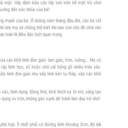
bề mặt. Hãy đảm bảo các lớp sơn trên bề mặt trò chơi
 hưởng đến sức khỏe của bé!
mỏng manh của bé. Ở những năm tháng đầu đời, các bé rất
nh nên mẹ sẽ chẳng thể biết khi nào con cho đồ chơi vào
 an toàn là điều đặc biệt quan trọng.
của các khối hình đơn giản: tam giác, tròn, vuông,… Mẹ có
 ráp hình học, số hoặc chữ cái bằng gỗ nhiều màu sắc.
ếp hình đơn giản như xếp hình kim tự tháp, xếp các khối
sắc, hình dạng. Đồng thời, kích thích sự tò mò, sáng tạo
 dạng vo tròn, không góc cạnh để tránh làm đau trẻ nhé!
 phù hợp. Ít nhất phải có đường kính khoảng 3cm, độ dài